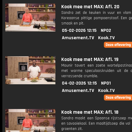
Kook mee met MAX: Afl. 20
Sandra zet de keuken in vuur en vla
Koreaanse pittige pompoenstoof. Een ge
smaak en pit.
05-02-2026 12:15
NPO2
Amusement.TV
Kook.TV
Kook mee met MAX: Afl. 19
Mounir tovert een zoete wortelpastina
met warme speculaaskruiden uit de 
verrassende crumble.
04-02-2026 12:15
NPO1
Amusement.TV
Kook.TV
Kook mee met MAX: Afl. 18
Sandra maakt een Spaanse rijstsoep me
en savooiekool. Een maaltijdsoep die vo
groenten zit.