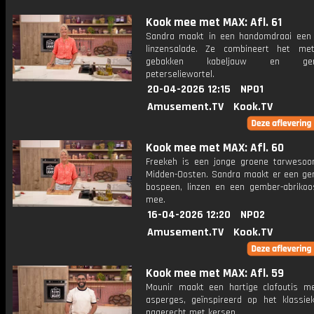
Kook mee met MAX: Afl. 61
Sandra maakt in een handomdraai een
linzensalade. Ze combineert het me
gebakken kabeljauw en gero
peterseliewortel.
20-04-2026 12:15
NPO1
Amusement.TV
Kook.TV
Kook mee met MAX: Afl. 60
Freekeh is een jonge groene tarwesoor
Midden-Oosten. Sandra maakt er een ge
bospeen, linzen en een gember-abrikoo
mee.
16-04-2026 12:20
NPO2
Amusement.TV
Kook.TV
Kook mee met MAX: Afl. 59
Mounir maakt een hartige clafoutis m
asperges, geïnspireerd op het klassie
nagerecht met kersen.