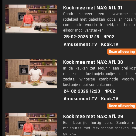
Kook mee met MAX: Afl. 31
Sandra serveert een lauwwarme sa
rodekool met gebakken appel en hazeln
combinatie waarin frisheid, zoetheid 
elkaar mooi versterken.
25-02-2026 12:15
NPO2
Amusement.TV
Kook.TV
Kook mee met MAX: Afl. 30
In de keuken zet Mounir een prei-kas
met snelle kastanjebroodjes op het 
zachte, winterse combinatie waarin
kastanje mooi samenkomen.
24-02-2026 12:20
NPO2
Amusement.TV
Kook.TV
Kook mee met MAX: Afl. 29
Een kleurrijk, hartig bord. Sandra 
maispuree met Mexicaanse rodekool en
gehakt.