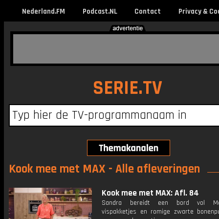
Nederland.FM
Podcast.NL
Contact
Privacy & Co
SERIE.TV
Kook mee met MAX - Alle afleveringen
Kook mee met MAX: Afl. 84
Sandra bereidt een bord vol Me
vispakketjes en romige zwarte bonenp