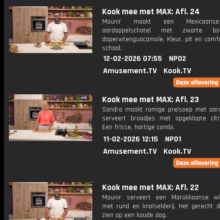
Kook mee met MAX: Afl. 24
Mounir maakt een Mexicaans
aardappelschotel met zwarte b
doperwtenguacamole. Kleur, pit en comfo
schaal.
12-02-2026 07:55
NPO2
Amusement.TV
Kook.TV
Kook mee met MAX: Afl. 23
Sandra maakt romige preisoep met aar
serveert broodjes met opgeklopte citr
Een frisse, hartige combi.
11-02-2026 12:15
NPO1
Amusement.TV
Kook.TV
Kook mee met MAX: Afl. 22
Mounir serveert een Marokkaanse wi
met rund en knolselderij. Het gerecht d
zien op een koude dag.