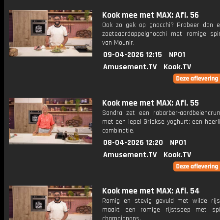
Kook mee met MAX: Afl. 56
Ook zo gek op gnocchi? Probeer dan 
zoeteaardappelgnocchi met romige spi
van Mounir.
09-04-2026 12:15
NPO1
Amusement.TV
Kook.TV
Kook mee met MAX: Afl. 55
Sandra zet een rabarber-aardbeiencru
met een lepel Griekse yoghurt; een heerli
combinatie.
08-04-2026 12:20
NPO1
Amusement.TV
Kook.TV
Kook mee met MAX: Afl. 54
Romig en stevig gevuld met wilde rijs
maakt een romige rijstsoep met spi
champignons.