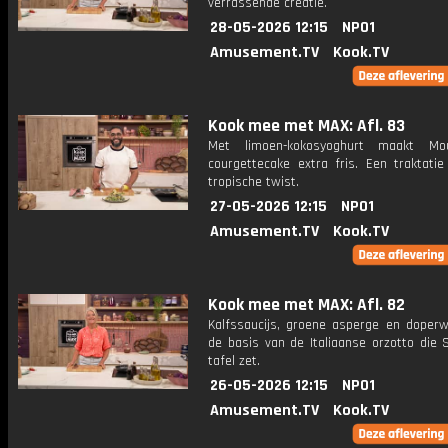
verrassende creatie.
28-05-2026 12:15
NPO1
Amusement.TV
Kook.TV
Kook mee met MAX: Afl. 83
Met limoen-kokosyoghurt maakt Mo
courgettecake extra fris. Een traktati
tropische twist.
27-05-2026 12:15
NPO1
Amusement.TV
Kook.TV
Kook mee met MAX: Afl. 82
Kalfssaucijs, groene asperge en doper
de basis van de Italiaanse orzotto die 
tafel zet.
26-05-2026 12:15
NPO1
Amusement.TV
Kook.TV