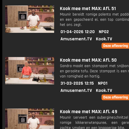
Kook mee met MAX: Afl. 51
Mounir bereidt romige polenta met padd
en een gepocheerd ei, een top combinat
het ons zegt.
01-04-2026 12:20
NPO2
Amusement.TV
Kook.TV
Kook mee met MAX: Afl. 50
Sandra maakt een stamppot met snijbone
en gerookte tofu. Deze stamppot is een 
van romigheid en hartig.
31-03-2026 12:15
NPO1
Amusement.TV
Kook.TV
Kook mee met MAX: Afl. 49
Mounir serveert een aubergineschnitze
romige kikkererwtenpuree, een ger
zachte smaken en een knapperige bite.