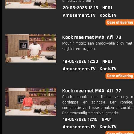
smaakvolle creatie.
20-05-2026 12:15
NPO1
Amusement.TV
Kook.TV
Kook mee met MAX: Afl. 78
Mounir maakt een smaakvolle pilav met ki
snijbiet en rozijnen.
19-05-2026 12:20
NPO1
Amusement.TV
Kook.TV
Kook mee met MAX: Afl. 77
Sandra maakt een Thaise viscurry m
aardappel en spinazie. Een romige,
combinatie vol frisse smaken en zachte 
Een eenvoudig smaakvol gerecht.
18-05-2026 12:15
NPO1
Amusement.TV
Kook.TV