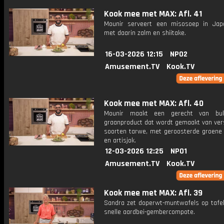
Kook mee met MAX: Afl. 41
Mounir serveert een misosoep in Japa
met daarin zalm en shiitake.
16-03-2026 12:15
NPO2
Amusement.TV
Kook.TV
Kook mee met MAX: Afl. 40
Mounir maakt een gerecht van bul
graanproduct dat wordt gemaakt van vers
soorten tarwe, met geroosterde groene
en artisjok.
12-03-2026 12:25
NPO1
Amusement.TV
Kook.TV
Kook mee met MAX: Afl. 39
Sandra zet doperwt-muntwafels op tafe
snelle aardbei-gembercompote.