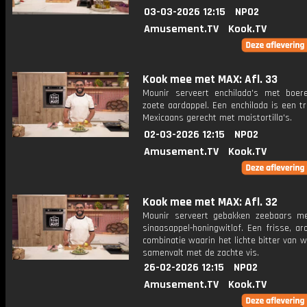
03-03-2026 12:15
NPO2
Amusement.TV
Kook.TV
Kook mee met MAX: Afl. 33
Mounir serveert enchilada's met boer
zoete aardappel. Een enchilada is een tr
Mexicaans gerecht met maistortilla's.
02-03-2026 12:15
NPO2
Amusement.TV
Kook.TV
Kook mee met MAX: Afl. 32
Mounir serveert gebakken zeebaars m
sinaasappel-honingwitlof. Een frisse, a
combinatie waarin het lichte bitter van w
samenvalt met de zachte vis.
26-02-2026 12:15
NPO2
Amusement.TV
Kook.TV