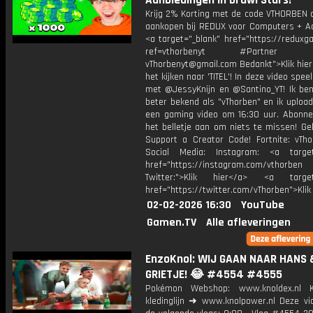
Aanbiedingen in Brawl Stars!
Krijg 2% Korting met de code VTHORBEN o
aankopen bij REDUX voor Computers + Ac
<a target="_blank" href="https://reduxg
ref=vthorbenyt #Partner Bu
vThorbenyt@gmail.com Bedankt">Klik hier
het kijken naar 'TITEL'! In deze video spee
met @JessyKnijn en @Santino_YT! Ik ben
beter bekend als "vThorben" en ik upload
een gaming video om 16:30 uur. Abonne
het belletje aan om niets te missen! Ge
Support a Creator Code! Fortnite: vTho
Social Media: Instagram: <a target
href="https://instagram.com/vthorben
Twitter:">Klik hier</a> <a target=
href="https://twitter.com/vThorben">Klik
02-02-2026 16:30
YouTube
Gamen.TV
Alle afleveringen
EnzoKnol: WIJ GAAN NAAR HANS 
GRIETJE! 😂 #4554 #4555
Pokémon Webshop: www.knoldex.nl K
kledinglijn ➜ www.knolpower.nl Deze vi