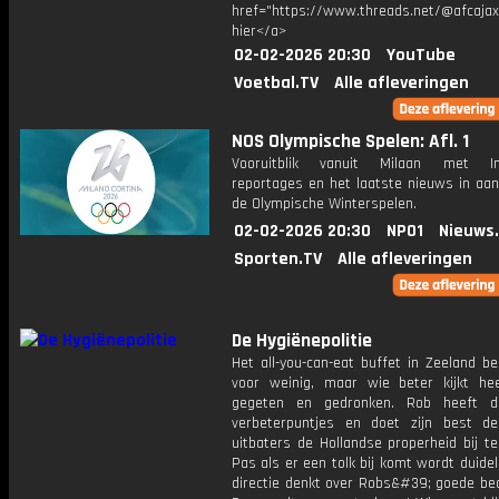
href="https://www.threads.net/@afcajax
hier</a>
02-02-2026 20:30
YouTube
Voetbal.TV
Alle afleveringen
NOS Olympische Spelen: Afl. 1
Vooruitblik vanuit Milaan met Int
reportages en het laatste nieuws in aan
de Olympische Winterspelen.
02-02-2026 20:30
NPO1
Nieuws
Sporten.TV
Alle afleveringen
De Hygiënepolitie
Het all-you-can-eat buffet in Zeeland be
voor weinig, maar wie beter kijkt hee
gegeten en gedronken. Rob heeft d
verbeterpuntjes en doet zijn best d
uitbaters de Hollandse properheid bij t
Pas als er een tolk bij komt wordt duidel
directie denkt over Robs&#39; goede bed