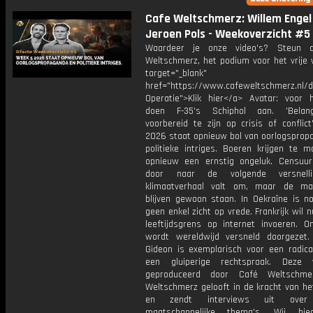
Cafe Weltschmerz: Willem Engel
Jeroen Pols - Weekoverzicht #5
Waardeer je onze video's? Steun 
Weltschmerz, het podium voor het vrije 
target="_blank"
href="https://www.cafeweltschmerz.nl/
Operatie">Klik hier</a> Avatar: voor 
doen F-35's Schiphol aan. 'Belan
voorbereid te zijn op crisis of conflic
2026 staat opnieuw bol van oorlogsprop
politieke intriges. Boeren krijgen te 
opnieuw een ernstig ongeluk. Censuur
door naar de volgende versnell
klimaatverhaal valt om, maar de ma
blijven gewoon staan. In Oekraïne is n
geen enkel zicht op vrede. Frankrijk wil 
leeftijdsgrens op internet invoeren. On
wordt wereldwijd versneld doorgezet
Gideon is exemplarisch voor een radic
een gluiperige rechtspraak. Deze 
geproduceerd door Café Weltschme
Weltschmerz gelooft in de kracht van he
en zendt interviews uit over 
maatschappelijke thema's. Wij bi