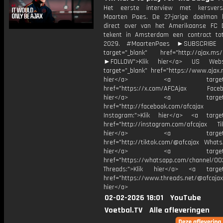
Het eerste interview met kersvers
Maarten Paes. De 27-jarige doelman
direct over van het Amerikaanse FC 
tekent in Amsterdam een contract t
2029. #MaartenPaes ►SUBSCRIBE
target="_blank" href="http://ajax.ms/
►FOLLOW">Klik hier</a> US Webs
target="_blank" href="https://www.ajax.n
hier</a> <a target="_
href="https://x.com/AFCAjax Facebo
hier</a> <a target="_
href="http://facebook.com/afcajax
Instagram:">Klik hier</a> <a target
href="http://instagram.com/afcajax TikT
hier</a> <a target="_
href="http://tiktok.com/@afcajax WhatsA
hier</a> <a target="_
href="https://whatsapp.com/channel/
Threads:">Klik hier</a> <a target=
href="https://www.threads.net/@afcajax
hier</a>
02-02-2026 18:01
YouTube
Voetbal.TV
Alle afleveringen