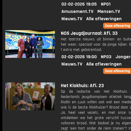
02-02-2026 19:05
NPO1
Amusement.TV
Mensen.TV
Nieuws.TV
Alle afleveringen
NOS Jeugdjournaal: Afl. 33
Het laatste nieuws uit binnen- en buit
het weer, speciaal voor de jonge kijker.
1 extra met gebarentaal.
02-02-2026 19:00
NPO3
Jonger
Nieuws.TV
Alle afleveringen
Het Klokhuis: Afl. 23
Op de redactie van Het Klokhuis
Nederlands jeugdkampioen atletiek lang
Rodîn en Luuk willen ook wel een medai
wie is de beste Klokhuizer? Brood daar z
Ja, heel veel vezels, en met onze 
ontdekken we het grote verschil tusse
volkoren brood. Wat bedoel je nu eigenl
zegt 'een hart onder de riem steken'? I