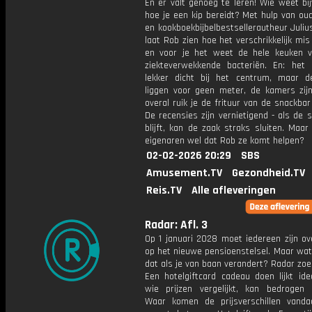
En er valt genoeg te leren! Wie weet bi
hoe je een kip bereidt? Met hulp van ou
en kookboekbijbelbestsellerautheur Juli
laat Rob zien hoe het verschrikkelijk mi
en voor je het weet de hele keuken vo
ziekteverwekkende bacteriën. En: het h
lekker dicht bij het centrum, maar 
liggen voor geen meter, de kamers zij
overal ruik je de frituur van de snackba
De recensies zijn vernietigend - als de s
blijft, kan de zaak straks sluiten. Maar
eigenaren wel dat Rob ze komt helpen?
02-02-2026 20:29
SBS
Amusement.TV
Gezondheid.TV
Reis.TV
Alle afleveringen
Radar: Afl. 3
Op 1 januari 2028 moet iedereen zijn ov
op het nieuwe pensioenstelsel. Maar wat
dat als je van baan verandert? Radar zoek
Een hotelgiftcard cadeau doen lijkt ide
wie prijzen vergelijkt, kan bedrogen 
Waar komen de prijsverschillen vand