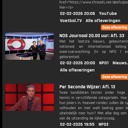
href="https://www.threads.net/@afcajax
hier</a>
02-02-2026 20:06
YouTube
Voetbal.TV
Alle afleveringen
NOS Journaal 20.00 uur: Afl. 33
Met het laatste nieuws, gebeurteni
nationaal en internationaal bela
weersverwachting. En op NPO 1 e
gebarentaal.
02-02-2026 20:00
NPO1
Nieuws
Alle afleveringen
Per Seconde Wijzer: Afl. 13
Twee kandidaten testen onder hoge 
kennis in verschillende categorieën. Hoe 
hun jokers in, hoeveel rondes zullen de s
volhouden en met welk bedrag gaan d
uiteindelijk naar huis? Met elke dag aan
van de uitzending de kijkersvraag.
02-02-2026 19:55
NPO2