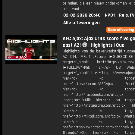
te halen, die een nieuw onderkomen krij
reservaat.
02-02-2026 20:40
NPO1
Reis.TV
Alle afleveringen
AFC Ajax: Ajax U14s score five g
past AZ! 😎 | Highlights | Cup
Highlights van de bekerwedstrijd tusse
AZ O14. #ForTheFuture ►SUBSCRIB
target="_blank" href="http://ajax.ms/
►FOLLOW">Klik hier</a> US Webs
target="_blank" href="https://www.ajax.n
hier</a> <a target="_
href="https://x.com/AFCAjax Facebo
hier</a> <a target="_
href="http://facebook.com/afcajax
Instagram:">Klik hier</a> <a target
href="http://instagram.com/afcajax TikT
hier</a> <a target="_
href="http://tiktok.com/@afcajax WhatsA
hier</a> <a target="_
href="https://whatsapp.com/channel/
Threads:">Klik hier</a> <a target=