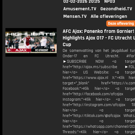
02-02-2026 20:25
NPO3
Amusement.TV
Gezondheid.TV
Mensen.TV
Alle afleveringen
AFC Ajax: Panenka from Garnier! 
Highlights Ajax O17 - FC Utrecht U
Cup
De samenvatting van het jeugdduel tu
Onder-17 en FC Utrecht. #ForTh
►SUBSCRIBE NOW <a target="
href="http://ajax.ms/subscribe ►FOL
hier</a> US Website: <a target=
href="https://www.ajax.nl X:">Klik hi
target="_blank" href="https://x.co
Facebook:">Klik hier</a> <a target
href="http://facebook.com/afcajax
Instagram:">Klik hier</a> <a target
href="http://instagram.com/afcajax TikT
hier</a> <a target="_
href="http://tiktok.com/@afcajax WhatsA
hier</a> <a target="_
href="https://whatsapp.com/channel/
Threads:">Klik hier</a> <a target=