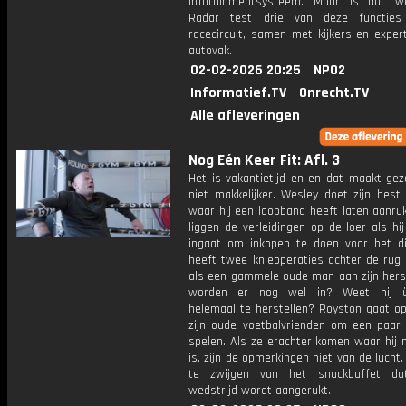
infotainmentsysteem. Maar is dat we
Radar test drie van deze functie
racecircuit, samen met kijkers en exper
autovak.
02-02-2026 20:25
NPO2
Informatief.TV
Onrecht.TV
Alle afleveringen
Nog Eén Keer Fit: Afl. 3
Het is vakantietijd en en dat maakt gez
niet makkelijker. Wesley doet zijn best
waar hij een loopband heeft laten aanru
liggen de verleidingen op de loer als hi
ingaat om inkopen te doen voor het d
heeft twee knieoperaties achter de rug 
als een gammele oude man aan zijn herste
worden er nog wel in? Weet hij ü
helemaal te herstellen? Royston gaat o
zijn oude voetbalvrienden om een paar 
spelen. Als ze erachter komen waar hij 
is, zijn de opmerkingen niet van de luch
te zwijgen van het snackbuffet d
wedstrijd wordt aangerukt.