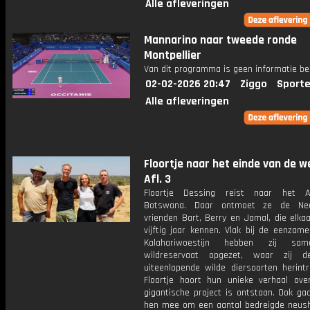
Alle afleveringen
Mannarino naar tweede ronde
Montpellier
Van dit programma is geen informatie be
02-02-2026 20:47
Ziggo
Sporte
Alle afleveringen
Floortje naar het einde van de w
Afl. 3
Floortje Dessing reist naar het Af
Botswana. Daar ontmoet ze de Ned
vrienden Bart, Berry en Jamal, die elkaa
vijftig jaar kennen. Vlak bij de eenzam
Kalahariwoestijn hebben zij sa
wildreservaat opgezet, waar zij 
uiteenlopende wilde diersoorten herintr
Floortje hoort hun unieke verhaal ove
gigantische project is ontstaan. Ook ga
hen mee om een aantal bedreigde neus