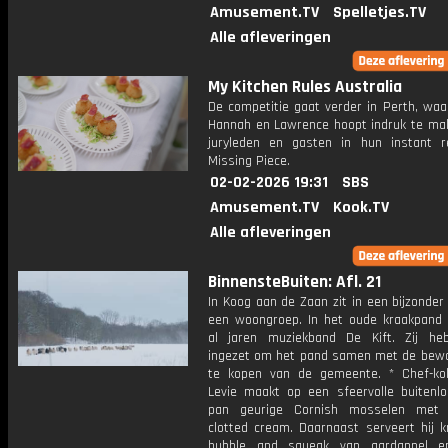
Amusement.TV
Spelletjes.TV
Alle afleveringen
My Kitchen Rules Australia
De competitie gaat verder in Perth, waa
Hannah en Lawrence hoopt indruk te ma
juryleden en gasten in hun instant r
Missing Piece.
02-02-2026 19:31
SBS
Amusement.TV
Kook.TV
Alle afleveringen
BinnensteBuiten: Afl. 21
In Koog aan de Zaan zit in een bijzonde
een woongroep. In het oude kraakpand 
al jaren muziekband De Kift. Zij he
ingezet om het pand samen met de bew
te kopen van de gemeente. * Chef-k
Levie maakt op een sfeervolle buitenlo
pan geurige Cornish mosselen met 
clotted cream. Daarnaast serveert hij k
bubble and squeak van aardappel e