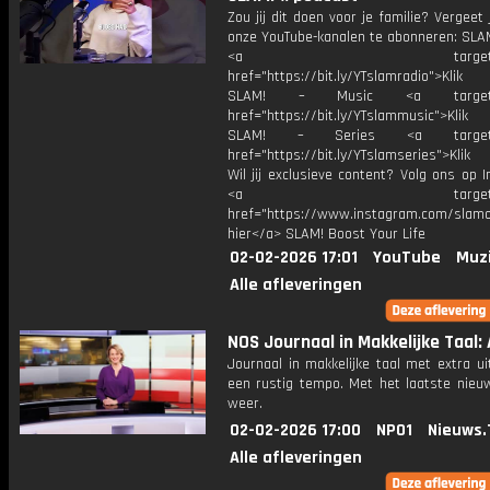
Zou jij dit doen voor je familie? Vergeet 
onze YouTube-kanalen te abonneren: SLAM
<a target="_bl
href="https://bit.ly/YTslamradio">Klik
SLAM! – Music <a target="_
href="https://bit.ly/YTslammusic">Klik
SLAM! – Series <a target="
href="https://bit.ly/YTslamseries">Klik
Wil jij exclusieve content? Volg ons op 
<a target="_bl
href="https://www.instagram.com/slamoff
hier</a> SLAM! Boost Your Life
02-02-2026 17:01
YouTube
Muz
Alle afleveringen
NOS Journaal in Makkelijke Taal: 
Journaal in makkelijke taal met extra ui
een rustig tempo. Met het laatste nieu
weer.
02-02-2026 17:00
NPO1
Nieuws.
Alle afleveringen