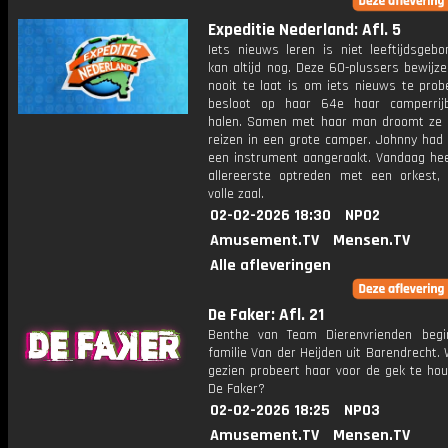
Expeditie Nederland: Afl. 5
Iets nieuws leren is niet leeftijdsgebo
kan altijd nog. Deze 60-plussers bewijz
nooit te laat is om iets nieuws te prob
besloot op haar 64e haar camperrij
halen. Samen met haar man droomt ze 
reizen in een grote camper. Johnny had 
een instrument aangeraakt. Vandaag heef
allereerste optreden met een orkest,
volle zaal.
02-02-2026 18:30
NPO2
Amusement.TV
Mensen.TV
Alle afleveringen
De Faker: Afl. 21
Benthe van Team Dierenvrienden begi
familie Van der Heijden uit Barendrecht. 
gezien probeert haar voor de gek te hou
De Faker?
02-02-2026 18:25
NPO3
Amusement.TV
Mensen.TV