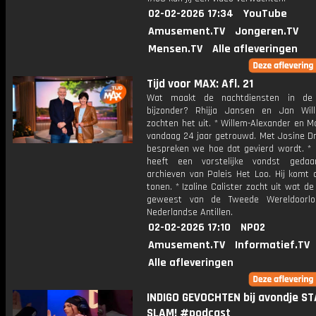
02-02-2026 17:34
YouTube
Amusement.TV
Jongeren.TV
Mensen.TV
Alle afleveringen
Tijd voor MAX: Afl. 21
Wat maakt de nachtdiensten in de
bijzonder? Rhijja Jansen en Jan Wi
zochten het uit. * Willem-Alexander en M
vandaag 24 jaar getrouwd. Met Josine Dr
bespreken we hoe dat gevierd wordt. *
heeft een vorstelijke vondst geda
archieven van Paleis Het Loo. Hij komt 
tonen. * Izaline Calister zocht uit wat de
geweest van de Tweede Wereldoorl
Nederlandse Antillen.
02-02-2026 17:10
NPO2
Amusement.TV
Informatief.TV
Alle afleveringen
INDIGO GEVOCHTEN bij avondje ST
SLAM! #podcast