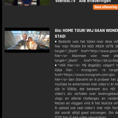
Voetbal.TV
Alle afleveringen
Gio: HOME TOUR! WIJ GAAN WONEN
STAD!
♦ Bedankt voor het kijken naar deze vid
hier mijn TRUIEN EN NOG MEER VETTE D
target="_blank" href="http://www.gioxl.
hier</a> Abonneer voor meer ple
target="_blank" href="http://bit.ly/Ab
♦">Klik hier</a> Mij dagelijks volgen?
kijkje hier: - Instagram: <a target
href="https://www.instagram.com/gio/
hier</a> ben Giovanni en ik probeer het 
YouTube te entertainen met video's! Al mi
zijn in 1080p, dat betekent dus HD! 
video's als verhalen over levensgebeur
vlogs en allerlei challenges en rando
Reizen en vloggen vind ik het leukste o
Ik upload ook veel video's met mijn fam
dat wordt altijd goed ontvangen. Om 
17:30 kan jij een video verwachten.