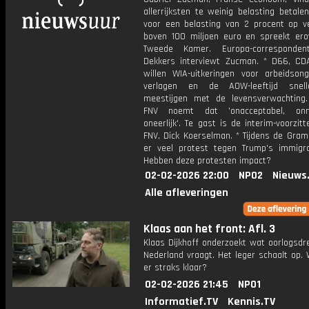
allerrijksten te weinig belasting betalen.
voor een belasting van 2 procent op 
boven 100 miljoen euro en spreekt ero
Tweede Kamer. Europa-corresponden
Dekkers interviewt Zucman. * D66, C
willen WIA-uitkeringen voor arbeidsong
verlagen en de AOW-leeftijd snell
meestijgen met de levensverwachting
FNV noemt dat 'onacceptabel, on
oneerlijk'. Te gast is de interim-voorzit
FNV, Dick Koerselman. * Tijdens de Gra
er veel protest tegen Trump's immigrat
Hebben deze protesten impact?
02-02-2026 22:00
NPO2
Nieuws
Alle afleveringen
Klaas aan het front: Afl. 3
Klaas Dijkhoff onderzoekt wat oorlogsdr
Nederland vraagt. Het leger schaalt op.
er straks klaar?
02-02-2026 21:45
NPO1
Informatief.TV
Kennis.TV