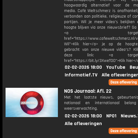
hoogwaardig alternatief voor de ma
media. Café Weltschmerz is onafhankelij
verbonden aan politieke, religieuze of c
partijen. Wil je meer video's bekijken
hoogte blijven via onze nieuwsbrief? Ga
<a target="_bl
href="https://www.cafeweltschmerz.nl/v
Wil">Klik hier</a> je op de hoogt
gebracht van onze nieuwe video's? Kl
deze link: <a target="_
href="https://bit.ly/3XweTO0">Klik hier</
02-02-2026 18:00
YouTube
Beu
Informatief.TV
Alle afleveringe
NOS Journaal: Afl. 22
Met het laatste nieuws, gebeurteni
nationaal en internationaal bela
weersverwachting.
02-02-2026 18:00
NPO1
Nieuws.
Alle afleveringen