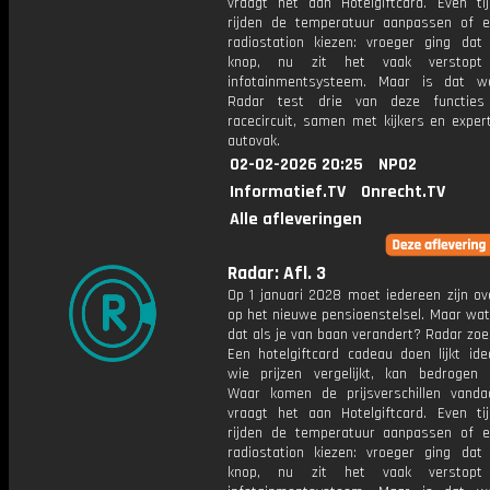
vraagt het aan Hotelgiftcard. Even ti
rijden de temperatuur aanpassen of 
radiostation kiezen: vroeger ging da
knop, nu zit het vaak verstopt
infotainmentsysteem. Maar is dat we
Radar test drie van deze functie
racecircuit, samen met kijkers en exper
autovak.
02-02-2026 20:25
NPO2
Informatief.TV
Onrecht.TV
Alle afleveringen
Radar: Afl. 3
Op 1 januari 2028 moet iedereen zijn ov
op het nieuwe pensioenstelsel. Maar wat
dat als je van baan verandert? Radar zoek
Een hotelgiftcard cadeau doen lijkt ide
wie prijzen vergelijkt, kan bedrogen 
Waar komen de prijsverschillen vand
vraagt het aan Hotelgiftcard. Even ti
rijden de temperatuur aanpassen of 
radiostation kiezen: vroeger ging da
knop, nu zit het vaak verstopt