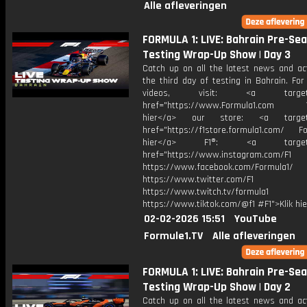
Alle afleveringen
FORMULA 1: LIVE: Bahrain Pre-Se
Testing Wrap-Up Show | Day 3
Catch up on all the latest news and ac
the third day of testing in Bahrain. Fo
videos, visit: <a target="
href="https://www.Formula1.com Vis
hier</a> our store: <a target=
href="https://f1store.formula1.com/ Fol
hier</a> F1®: <a target="_
href="https://www.instagram.com/F1
https://www.facebook.com/Formula1/
https://www.twitter.com/F1
https://www.twitch.tv/formula1
https://www.tiktok.com/@f1 #F1">Klik hi
02-02-2026 15:51
YouTube
Formule1.TV
Alle afleveringen
FORMULA 1: LIVE: Bahrain Pre-Se
Testing Wrap-Up Show | Day 2
Catch up on all the latest news and ac