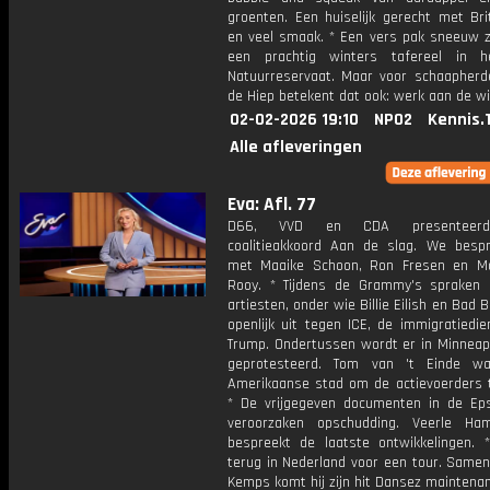
groenten. Een huiselijk gerecht met Bri
en veel smaak. * Een vers pak sneeuw z
een prachtig winters tafereel in h
Natuurreservaat. Maar voor schaapherd
de Hiep betekent dat ook: werk aan de wi
02-02-2026 19:10
NPO2
Kennis.
Alle afleveringen
Eva: Afl. 77
D66, VVD en CDA presenteer
coalitieakkoord Aan de slag. We besp
met Maaike Schoon, Ron Fresen en M
Rooy. * Tijdens de Grammy's spraken
artiesten, onder wie Billie Eilish en Bad B
openlijk uit tegen ICE, de immigratiedi
Trump. Ondertussen wordt er in Minneapo
geprotesteerd. Tom van 't Einde w
Amerikaanse stad om de actievoerders t
* De vrijgegeven documenten in de Eps
veroorzaken opschudding. Veerle Ha
bespreekt de laatste ontwikkelingen. 
terug in Nederland voor een tour. Same
Kemps komt hij zijn hit Dansez maintenan