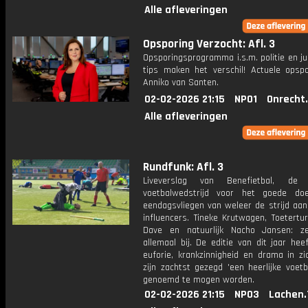
Alle afleveringen
Opsporing Verzocht: Afl. 3
Opsporingsprogramma i.s.m. politie en ju
tips maken het verschil! Actuele opsp
Anniko van Santen.
02-02-2026 21:15
NPO1
Onrecht
Alle afleveringen
Rundfunk: Afl. 3
Liveverslag van Benefietbal, de ja
voetbalwedstrijd voor het goede do
eendagsvliegen van weleer de strijd aa
influencers. Tineke Krutwagen, Toetertu
Dave en natuurlijk Nacho Jansen: z
allemaal bij. De editie van dit jaar he
euforie, krankzinnigheid en drama in z
zijn zachtst gezegd 'een heerlijke voet
genoemd te mogen worden.
02-02-2026 21:15
NPO3
Lachen.