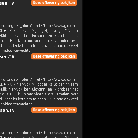
sen.TV
 <a target="_blank" href="http://www.gioxl.nl -
XL ♦">Klik hier</a> Mij dagelijks volgen? Neem
>Klik hier</a> ben Giovanni en ik probeer het
t dus HD! Ik upload video's als verhalen over
 ik het leukste om te doen. Ik upload ook veel
en video verwachten.
sen.TV
 <a target="_blank" href="http://www.gioxl.nl -
XL ♦">Klik hier</a> Mij dagelijks volgen? Neem
>Klik hier</a> ben Giovanni en ik probeer het
t dus HD! Ik upload video's als verhalen over
 ik het leukste om te doen. Ik upload ook veel
en video verwachten.
sen.TV
 <a target="_blank" href="http://www.gioxl.nl -