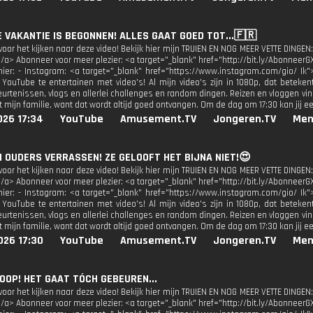
E VAKANTIE IS BEGONNEN! ALLES GAAT GOED TOT...🇫🇷
oor het kijken naar deze video! Bekijk hier mijn TRUIEN EN NOG MEER VETTE DINGEN:
</a> Abonneer voor meer plezier: <a target="_blank" href="http://bit.ly/AbonneerG
 hier: - Instagram: <a target="_blank" href="https://www.instagram.com/gio/ Ik"
 YouTube te entertainen met video's! Al mijn video's zijn in 1080p, dat beteken
urtenissen, vlogs en allerlei challenges en random dingen. Reizen en vloggen vind
 mijn familie, want dat wordt altijd goed ontvangen. Om de dag om 17:30 kan jij e
026 17:34
YouTube
Amusement.TV
Jongeren.TV
Men
N OUDERS VERRASSEN! ZE GELOOFT HET BIJNA NIET!😍
oor het kijken naar deze video! Bekijk hier mijn TRUIEN EN NOG MEER VETTE DINGEN:
</a> Abonneer voor meer plezier: <a target="_blank" href="http://bit.ly/AbonneerG
 hier: - Instagram: <a target="_blank" href="https://www.instagram.com/gio/ Ik"
 YouTube te entertainen met video's! Al mijn video's zijn in 1080p, dat beteken
urtenissen, vlogs en allerlei challenges en random dingen. Reizen en vloggen vind
 mijn familie, want dat wordt altijd goed ontvangen. Om de dag om 17:30 kan jij e
026 17:30
YouTube
Amusement.TV
Jongeren.TV
Men
KOOP! HET GAAT TÓCH GEBEUREN...
oor het kijken naar deze video! Bekijk hier mijn TRUIEN EN NOG MEER VETTE DINGEN:
</a> Abonneer voor meer plezier: <a target="_blank" href="http://bit.ly/AbonneerG