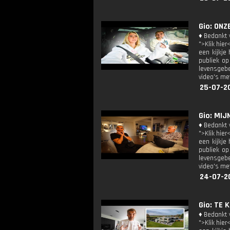
Gio: ONZ
♦ Bedankt v
">Klik hier
een kijkje
publiek op
levensgebe
video's met
25-07-2
Gio: MIJ
♦ Bedankt v
">Klik hier
een kijkje
publiek op
levensgebe
video's met
24-07-2
Gio: TE 
♦ Bedankt v
">Klik hier