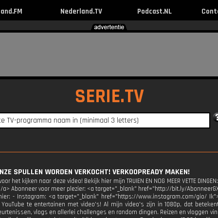
land.FM
Nederland.TV
Podcast.NL
Cont
SERIE.TV
 ONZE SPULLEN WORDEN VERKOCHT! VERKOOPREADY MAKEN!
oor het kijken naar deze video! Bekijk hier mijn TRUIEN EN NOG MEER VETTE DINGEN:
</a> Abonneer voor meer plezier: <a target="_blank" href="http://bit.ly/AbonneerG
 hier: - Instagram: <a target="_blank" href="https://www.instagram.com/gio/ Ik"
 YouTube te entertainen met video's! Al mijn video's zijn in 1080p, dat beteken
urtenissen, vlogs en allerlei challenges en random dingen. Reizen en vloggen vind