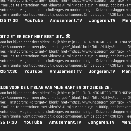
 hier: - Instagram: <a target="_blank" href="https://www.instagram.com/gio/ Ik"
 YouTube te entertainen met video's! Al mijn video's zijn in 1080p, dat beteken
urtenissen, vlogs en allerlei challenges en random dingen. Reizen en vloggen vind
 mijn familie, want dat wordt altijd goed ontvangen. Om de dag om 17:30 kan jij e
026 17:30
YouTube
Amusement.TV
Jongeren.TV
Men
 DIT ZIET ER ECHT NIET BEST UIT...😨
oor het kijken naar deze video! Bekijk hier mijn TRUIEN EN NOG MEER VETTE DINGEN:
</a> Abonneer voor meer plezier: <a target="_blank" href="http://bit.ly/AbonneerG
 hier: - Instagram: <a target="_blank" href="https://www.instagram.com/gio/ Ik"
 YouTube te entertainen met video's! Al mijn video's zijn in 1080p, dat beteken
urtenissen, vlogs en allerlei challenges en random dingen. Reizen en vloggen vind
 mijn familie, want dat wordt altijd goed ontvangen. Om de dag om 17:30 kan jij e
026 17:30
YouTube
Amusement.TV
Jongeren.TV
Men
BELDE VOOR DE UITSLAG VAN MIJN HART EN DIT ZEIDEN ZE..
oor het kijken naar deze video! Bekijk hier mijn TRUIEN EN NOG MEER VETTE DINGEN:
</a> Abonneer voor meer plezier: <a target="_blank" href="http://bit.ly/AbonneerG
 hier: - Instagram: <a target="_blank" href="https://www.instagram.com/gio/ Ik"
 YouTube te entertainen met video's! Al mijn video's zijn in 1080p, dat beteken
urtenissen, vlogs en allerlei challenges en random dingen. Reizen en vloggen vind
 mijn familie, want dat wordt altijd goed ontvangen. Om de dag om 17:30 kan jij e
26 17:30
YouTube
Amusement.TV
Jongeren.TV
Men