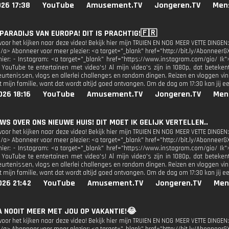
26 17:38
YouTube
Amusement.TV
Jongeren.TV
Men
 PARADIJS VAN EUROPA! DIT IS PRACHTIG!🇫🇷
oor het kijken naar deze video! Bekijk hier mijn TRUIEN EN NOG MEER VETTE DINGEN:
</a> Abonneer voor meer plezier: <a target="_blank" href="http://bit.ly/AbonneerG
 hier: - Instagram: <a target="_blank" href="https://www.instagram.com/gio/ Ik"
 YouTube te entertainen met video's! Al mijn video's zijn in 1080p, dat beteken
urtenissen, vlogs en allerlei challenges en random dingen. Reizen en vloggen vind
 mijn familie, want dat wordt altijd goed ontvangen. Om de dag om 17:30 kan jij e
026 18:16
YouTube
Amusement.TV
Jongeren.TV
Men
UWS OVER ONS NIEUWE HUIS! DIT MOET IK GELIJK VERTELLEN..
oor het kijken naar deze video! Bekijk hier mijn TRUIEN EN NOG MEER VETTE DINGEN:
</a> Abonneer voor meer plezier: <a target="_blank" href="http://bit.ly/AbonneerG
 hier: - Instagram: <a target="_blank" href="https://www.instagram.com/gio/ Ik"
 YouTube te entertainen met video's! Al mijn video's zijn in 1080p, dat beteken
urtenissen, vlogs en allerlei challenges en random dingen. Reizen en vloggen vind
 mijn familie, want dat wordt altijd goed ontvangen. Om de dag om 17:30 kan jij e
026 21:42
YouTube
Amusement.TV
Jongeren.TV
Men
GA NOOIT MEER MET JOU OP VAKANTIE!😂
oor het kijken naar deze video! Bekijk hier mijn TRUIEN EN NOG MEER VETTE DINGEN: