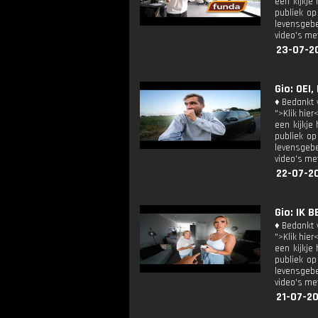
een kijkje
publiek op
levensgebe
video's met
23-07-2
Gio: OEI,
♦ Bedankt v
">Klik hier
een kijkje
publiek op
levensgebe
video's met
22-07-2
Gio: IK 
♦ Bedankt v
">Klik hier
een kijkje
publiek op
levensgebe
video's met
21-07-20