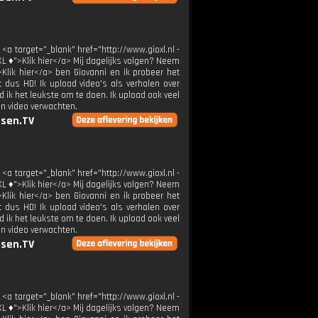
 <a target="_blank" href="http://www.gioxl.nl -
XL ♦">Klik hier</a> Mij dagelijks volgen? Neem
>Klik hier</a> ben Giovanni en ik probeer het
t dus HD! Ik upload video's als verhalen over
 ik het leukste om te doen. Ik upload ook veel
en video verwachten.
sen.TV
 <a target="_blank" href="http://www.gioxl.nl -
XL ♦">Klik hier</a> Mij dagelijks volgen? Neem
>Klik hier</a> ben Giovanni en ik probeer het
t dus HD! Ik upload video's als verhalen over
 ik het leukste om te doen. Ik upload ook veel
en video verwachten.
sen.TV
 <a target="_blank" href="http://www.gioxl.nl -
XL ♦">Klik hier</a> Mij dagelijks volgen? Neem