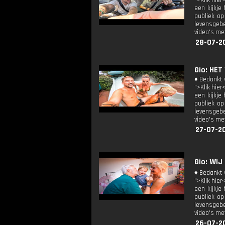
">Klik hier
een kijkje
publiek op
levensgebe
video's met
28-07-2
Gio: HET
♦ Bedankt v
">Klik hier
een kijkje
publiek op
levensgebe
video's met
27-07-2
Gio: WIJ
♦ Bedankt v
">Klik hier
een kijkje
publiek op
levensgebe
video's met
26-07-2