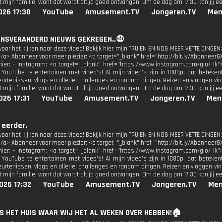
 mijn familie, want dat wordt altijd goed ontvangen. Om de dag om 17:30 kan jij e
026 17:30
YouTube
Amusement.TV
Jongeren.TV
Men
VENSVERANDERD NIEUWS GEKREGEN..😧
oor het kijken naar deze video! Bekijk hier mijn TRUIEN EN NOG MEER VETTE DINGEN:
</a> Abonneer voor meer plezier: <a target="_blank" href="http://bit.ly/AbonneerG
 hier: - Instagram: <a target="_blank" href="https://www.instagram.com/gio/ Ik"
 YouTube te entertainen met video's! Al mijn video's zijn in 1080p, dat beteken
urtenissen, vlogs en allerlei challenges en random dingen. Reizen en vloggen vind
 mijn familie, want dat wordt altijd goed ontvangen. Om de dag om 17:30 kan jij e
026 17:31
YouTube
Amusement.TV
Jongeren.TV
Men
g eerder.
oor het kijken naar deze video! Bekijk hier mijn TRUIEN EN NOG MEER VETTE DINGEN:
</a> Abonneer voor meer plezier: <a target="_blank" href="http://bit.ly/AbonneerG
 hier: - Instagram: <a target="_blank" href="https://www.instagram.com/gio/ Ik"
 YouTube te entertainen met video's! Al mijn video's zijn in 1080p, dat beteken
urtenissen, vlogs en allerlei challenges en random dingen. Reizen en vloggen vind
 mijn familie, want dat wordt altijd goed ontvangen. Om de dag om 17:30 kan jij e
026 17:32
YouTube
Amusement.TV
Jongeren.TV
Men
 IS HET HUIS WAAR WIJ HET AL WEKEN OVER HEBBEN!🏠