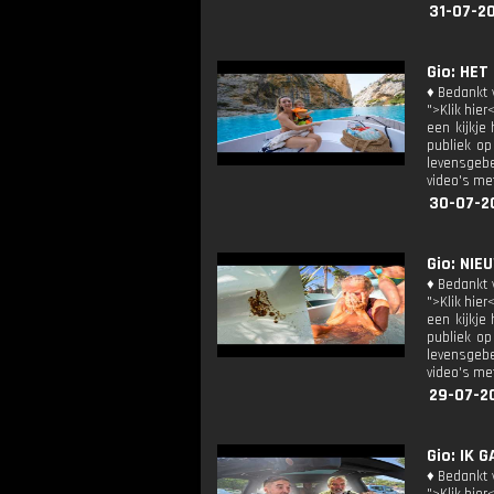
31-07-20
Gio: HET
♦ Bedankt v
">Klik hier
een kijkje
publiek op
levensgebe
video's met
30-07-2
Gio: NIE
♦ Bedankt v
">Klik hier
een kijkje
publiek op
levensgebe
video's met
29-07-2
Gio: IK 
♦ Bedankt v