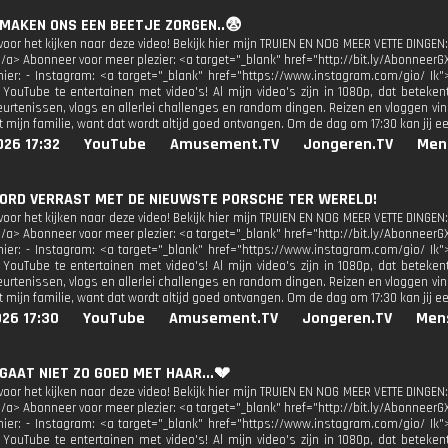
 MAKEN ONS EEN BEETJE ZORGEN..😨
oor het kijken naar deze video! Bekijk hier mijn TRUIEN EN NOG MEER VETTE DINGEN:
</a> Abonneer voor meer plezier: <a target="_blank" href="http://bit.ly/AbonneerG
 hier: - Instagram: <a target="_blank" href="https://www.instagram.com/gio/ Ik"
 YouTube te entertainen met video's! Al mijn video's zijn in 1080p, dat beteken
urtenissen, vlogs en allerlei challenges en random dingen. Reizen en vloggen vind
 mijn familie, want dat wordt altijd goed ontvangen. Om de dag om 17:30 kan jij e
026 17:32
YouTube
Amusement.TV
Jongeren.TV
Men
 WORD VERRAST MET DE NIEUWSTE PORSCHE TER WERELD!
oor het kijken naar deze video! Bekijk hier mijn TRUIEN EN NOG MEER VETTE DINGEN:
</a> Abonneer voor meer plezier: <a target="_blank" href="http://bit.ly/AbonneerG
 hier: - Instagram: <a target="_blank" href="https://www.instagram.com/gio/ Ik"
 YouTube te entertainen met video's! Al mijn video's zijn in 1080p, dat beteken
urtenissen, vlogs en allerlei challenges en random dingen. Reizen en vloggen vind
 mijn familie, want dat wordt altijd goed ontvangen. Om de dag om 17:30 kan jij e
26 17:30
YouTube
Amusement.TV
Jongeren.TV
Men
 GAAT NIET ZO GOED MET HAAR...💔
oor het kijken naar deze video! Bekijk hier mijn TRUIEN EN NOG MEER VETTE DINGEN:
</a> Abonneer voor meer plezier: <a target="_blank" href="http://bit.ly/AbonneerG
 hier: - Instagram: <a target="_blank" href="https://www.instagram.com/gio/ Ik"
 YouTube te entertainen met video's! Al mijn video's zijn in 1080p, dat beteken