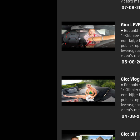
video's met
07-08-2
Gio: LE
♦ Bedankt v
">Klik hier
een kijkje
publiek op
levensgebe
video's met
06-08-2
Gio: Vlo
♦ Bedankt v
">Klik hier
een kijkje
publiek op
levensgebe
video's met
04-08-2
Gio: DIT