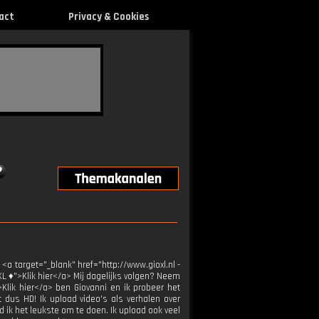
act
Privacy & Cookies
 <a target="_blank" href="http://www.gioxl.nl -
XL ♦">Klik hier</a> Mij dagelijks volgen? Neem
>Klik hier</a> ben Giovanni en ik probeer het
t dus HD! Ik upload video's als verhalen over
 ik het leukste om te doen. Ik upload ook veel