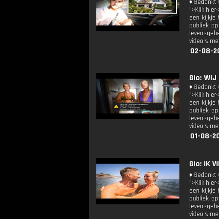
♦ Bedankt v
">Klik hier
een kijkje
publiek op
levensgebe
video's met
02-08-20
Gio: WIJ
♦ Bedankt v
">Klik hier
een kijkje
publiek op
levensgebe
video's met
01-08-2
Gio: IK 
♦ Bedankt v
">Klik hier
een kijkje
publiek op
levensgebe
video's met