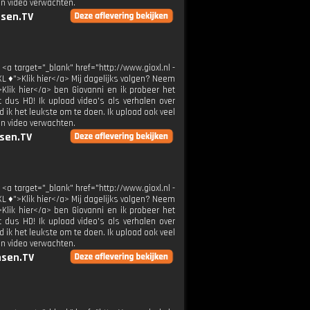
en video verwachten.
sen.TV
 <a target="_blank" href="http://www.gioxl.nl -
XL ♦">Klik hier</a> Mij dagelijks volgen? Neem
>Klik hier</a> ben Giovanni en ik probeer het
t dus HD! Ik upload video's als verhalen over
 ik het leukste om te doen. Ik upload ook veel
en video verwachten.
sen.TV
 <a target="_blank" href="http://www.gioxl.nl -
XL ♦">Klik hier</a> Mij dagelijks volgen? Neem
>Klik hier</a> ben Giovanni en ik probeer het
t dus HD! Ik upload video's als verhalen over
 ik het leukste om te doen. Ik upload ook veel
en video verwachten.
sen.TV