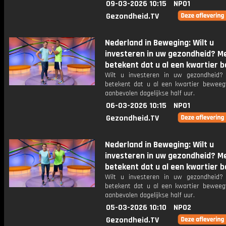
09-03-2026 10:15
NPO1
Gezondheid.TV
Nederland in Beweging: Wilt u
investeren in uw gezondheid? 
betekent dat u al een kwartier b
Wilt u investeren in uw gezondheid
betekent dat u al een kwartier beweeg
aanbevolen dagelijkse half uur.
06-03-2026 10:15
NPO1
Gezondheid.TV
Nederland in Beweging: Wilt u
investeren in uw gezondheid? 
betekent dat u al een kwartier b
Wilt u investeren in uw gezondheid
betekent dat u al een kwartier beweeg
aanbevolen dagelijkse half uur.
05-03-2026 10:10
NPO2
Gezondheid.TV