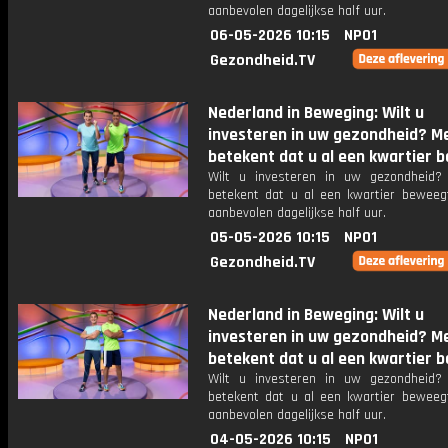
aanbevolen dagelijkse half uur.
06-05-2026 10:15
NPO1
Gezondheid.TV
Nederland in Beweging: Wilt u
investeren in uw gezondheid? 
betekent dat u al een kwartier b
Wilt u investeren in uw gezondheid
betekent dat u al een kwartier beweeg
aanbevolen dagelijkse half uur.
05-05-2026 10:15
NPO1
Gezondheid.TV
Nederland in Beweging: Wilt u
investeren in uw gezondheid? 
betekent dat u al een kwartier b
Wilt u investeren in uw gezondheid
betekent dat u al een kwartier beweeg
aanbevolen dagelijkse half uur.
04-05-2026 10:15
NPO1