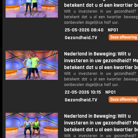
betekent dat u al een kwartier b
Wilt u investeren in uw gezondheid
betekent dat u al een kwartier beweeg
aanbevolen dagelijkse half uur.
25-05-2026 08:40
NPO1
Gezondheid.TV
Nederland in Beweging: Wilt u
investeren in uw gezondheid? 
betekent dat u al een kwartier b
Wilt u investeren in uw gezondheid
betekent dat u al een kwartier beweeg
aanbevolen dagelijkse half uur.
22-05-2026 10:15
NPO1
Gezondheid.TV
Nederland in Beweging: Wilt u
investeren in uw gezondheid? 
betekent dat u al een kwartier b
Wilt u investeren in uw gezondheid