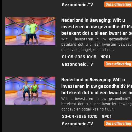
Gezondheid.TV
Nederland in Beweging: Wilt u
investeren in uw gezondheid? 
betekent dat u al een kwartier b
Wilt u investeren in uw gezondheid
betekent dat u al een kwartier beweeg
aanbevolen dagelijkse half uur.
01-05-2026 10:15
NPO1
Gezondheid.TV
Nederland in Beweging: Wilt u
investeren in uw gezondheid? 
betekent dat u al een kwartier b
Wilt u investeren in uw gezondheid
betekent dat u al een kwartier beweeg
aanbevolen dagelijkse half uur.
30-04-2026 10:15
NPO1
Gezondheid.TV