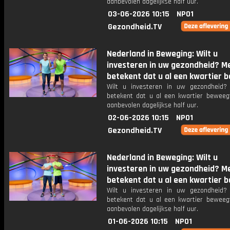
aanbevolen dagelijkse half uur.
03-06-2026 10:15
NPO1
Gezondheid.TV
Nederland in Beweging: Wilt u
investeren in uw gezondheid? 
betekent dat u al een kwartier b
Wilt u investeren in uw gezondheid
betekent dat u al een kwartier beweeg
aanbevolen dagelijkse half uur.
02-06-2026 10:15
NPO1
Gezondheid.TV
Nederland in Beweging: Wilt u
investeren in uw gezondheid? 
betekent dat u al een kwartier b
Wilt u investeren in uw gezondheid
betekent dat u al een kwartier beweeg
aanbevolen dagelijkse half uur.
01-06-2026 10:15
NPO1