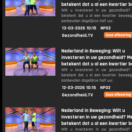
betekent dat u al een kwartier b
Wilt u investeren in uw gezondheid
betekent dat u al een kwartier beweeg
aanbevolen dagelijkse half uur.
13-03-2026 10:15
NPO2
Gezondheid.TV
Nederland in Beweging: Wilt u
investeren in uw gezondheid? 
betekent dat u al een kwartier b
Wilt u investeren in uw gezondheid
betekent dat u al een kwartier beweeg
aanbevolen dagelijkse half uur.
12-03-2026 10:15
NPO2
Gezondheid.TV
Nederland in Beweging: Wilt u
investeren in uw gezondheid? 
betekent dat u al een kwartier b
Wilt u investeren in uw gezondheid