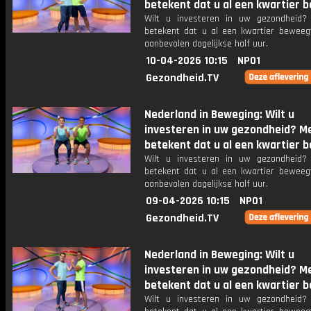
betekent dat u al een kwartier b
Wilt u investeren in uw gezondheid
betekent dat u al een kwartier beweeg
aanbevolen dagelijkse half uur.
10-04-2026 10:15
NPO1
Gezondheid.TV
Nederland in Beweging: Wilt u
investeren in uw gezondheid? 
betekent dat u al een kwartier b
Wilt u investeren in uw gezondheid
betekent dat u al een kwartier beweeg
aanbevolen dagelijkse half uur.
09-04-2026 10:15
NPO1
Gezondheid.TV
Nederland in Beweging: Wilt u
investeren in uw gezondheid? 
betekent dat u al een kwartier b
Wilt u investeren in uw gezondheid