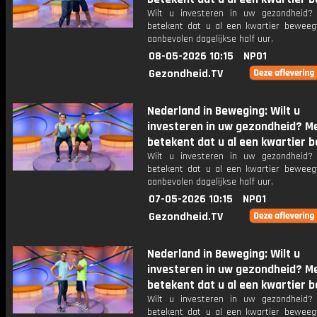
Wilt u investeren in uw gezondheid
betekent dat u al een kwartier beweeg
aanbevolen dagelijkse half uur.
08-05-2026 10:15
NPO1
Gezondheid.TV
Nederland in Beweging: Wilt u
investeren in uw gezondheid? 
betekent dat u al een kwartier b
Wilt u investeren in uw gezondheid
betekent dat u al een kwartier beweeg
aanbevolen dagelijkse half uur.
07-05-2026 10:15
NPO1
Gezondheid.TV
Nederland in Beweging: Wilt u
investeren in uw gezondheid? 
betekent dat u al een kwartier b
Wilt u investeren in uw gezondheid
betekent dat u al een kwartier beweeg