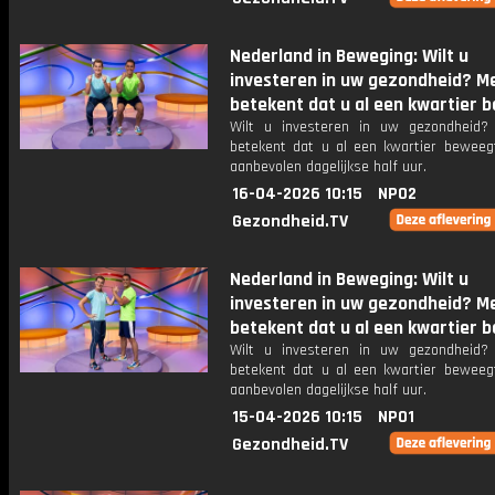
Nederland in Beweging: Wilt u
investeren in uw gezondheid? 
betekent dat u al een kwartier b
Wilt u investeren in uw gezondheid
betekent dat u al een kwartier beweeg
aanbevolen dagelijkse half uur.
16-04-2026 10:15
NPO2
Gezondheid.TV
Nederland in Beweging: Wilt u
investeren in uw gezondheid? 
betekent dat u al een kwartier b
Wilt u investeren in uw gezondheid
betekent dat u al een kwartier beweeg
aanbevolen dagelijkse half uur.
15-04-2026 10:15
NPO1
Gezondheid.TV