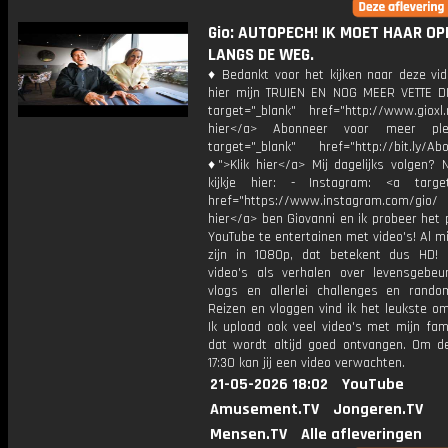
Gio: AUTOPECH! IK MOET HAAR O
LANGS DE WEG.
♦ Bedankt voor het kijken naar deze vid
hier mijn TRUIEN EN NOG MEER VETTE D
target="_blank" href="http://www.gioxl.
hier</a> Abonneer voor meer ple
target="_blank" href="http://bit.ly/Ab
♦">Klik hier</a> Mij dagelijks volgen?
kijkje hier: - Instagram: <a target
href="https://www.instagram.com/gio/
hier</a> ben Giovanni en ik probeer het 
YouTube te entertainen met video's! Al mi
zijn in 1080p, dat betekent dus HD! 
video's als verhalen over levensgebeur
vlogs en allerlei challenges en rando
Reizen en vloggen vind ik het leukste o
Ik upload ook veel video's met mijn fam
dat wordt altijd goed ontvangen. Om 
17:30 kan jij een video verwachten.
21-05-2026 18:02
YouTube
Amusement.TV
Jongeren.TV
Mensen.TV
Alle afleveringen