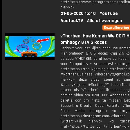
href="http://www.instagram.com/azalkma
hier</a>
21-05-2026 16:40
YouTube
Voetbal.TV
Alle afleveringen
vThorben: Hoe Komen We OOIT H
omhoog? GTA 5 Races
Bedankt voor het kijken naar Hoe Kome
Hier omhoog? GTA 5 Races Krijg 2% Ko
de code VTHORBEN op al jouw aankopen 
voor Computers + Accesoires! <a target
href="https://reduxgaming.nl/?ref=vthor
#Partner Business: vThorbenyt@gmail.com
hier</a> deze video speel ik s
@JessyKnijn en @Santino_YT! Ik ben Thor
bekend als "vThorben" en ik upload dage
gaming video om 16:30 uur. Abonneer e
belletje aan om niets te missen! Geb
Support a Creator Code! Fortnite: vTho
Social Media: Instagram: <a target
href="https://instagram.com/vthorben
Twitter:">Klik hier</a> <a target=
href="https://twitter.com/vThorben">Klik