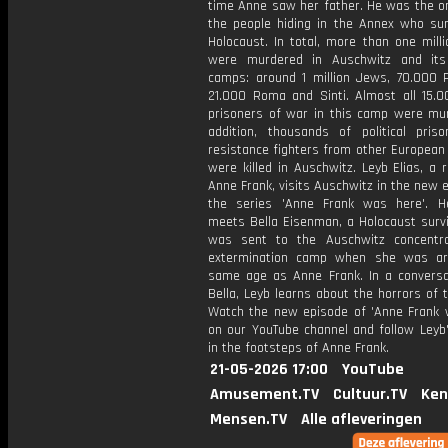
time Anne saw her father. He was the on
the people hiding in the Annex who sur
Holocaust. In total, more than one mill
were murdered in Auschwitz and its 
camps: around 1 million Jews, 70.000 
21.000 Roma and Sinti. Almost all 15.0
prisoners of war in this camp were mur
addition, thousands of political pris
resistance fighters from other European
were killed in Auschwitz. Leyb Elias, a r
Anne Frank, visits Auschwitz in the new 
the series 'Anne Frank was here'. H
meets Bella Eisenman, a Holocaust survi
was sent to the Auschwitz concentr
extermination camp when she was ar
same age as Anne Frank. In a conversa
Bella, Leyb learns about the horrors of t
Watch the new episode of 'Anne Frank 
on our YouTube channel and follow Leyb'
in the footsteps of Anne Frank.
21-05-2026 17:00
YouTube
Amusement.TV
Cultuur.TV
Ken
Mensen.TV
Alle afleveringen