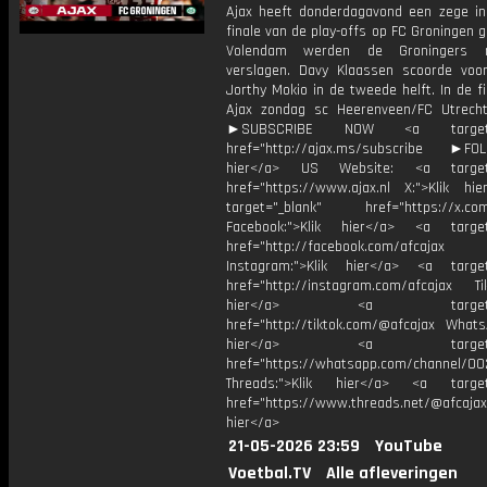
Ajax heeft donderdagavond een zege in
finale van de play-offs op FC Groningen g
Volendam werden de Groningers 
verslagen. Davy Klaassen scoorde voo
Jorthy Mokio in de tweede helft. In de fi
Ajax zondag sc Heerenveen/FC Utrech
►SUBSCRIBE NOW <a target="
href="http://ajax.ms/subscribe ►FOL
hier</a> US Website: <a target=
href="https://www.ajax.nl X:">Klik hi
target="_blank" href="https://x.co
Facebook:">Klik hier</a> <a target
href="http://facebook.com/afcajax
Instagram:">Klik hier</a> <a target
href="http://instagram.com/afcajax TikT
hier</a> <a target="_
href="http://tiktok.com/@afcajax WhatsA
hier</a> <a target="_
href="https://whatsapp.com/channel/
Threads:">Klik hier</a> <a target=
href="https://www.threads.net/@afcajax
hier</a>
21-05-2026 23:59
YouTube
Voetbal.TV
Alle afleveringen