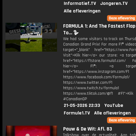
Informatief.TV
Jongeren.TV
Alle afleveringen
FORMULA 1: And The Fastest Flap
To... 🪿
We had some visitors to track on Thursd
Canadian Grand Prix! For more F1® videos,
target="_blank" href="https://www.For
Visit">Klik hier</a> our store: <a targe
href="https://f1store.formula1.com/ Fol
hier</a> F1®: <a target="_
href="https://www.instagram.com/F1
https://www.facebook.com/Formula1/
https://www.twitter.com/F1
https://www.twitch.tv/formula1
https://www.tiktok.com/@f1 #F1">Klik
#CanadianGP
21-05-2026 22:33
YouTube
Formule1.TV
Alle afleveringen
Pauw & De Wit: Afl. 83
Talkshow over de actualiteit. Aan taf