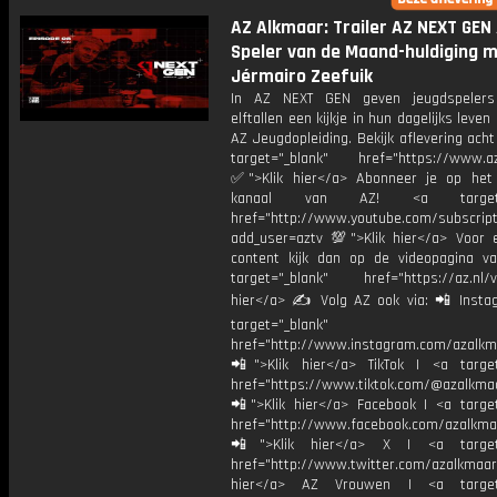
AZ Alkmaar: Trailer AZ NEXT GEN 
Speler van de Maand-huldiging 
Jérmairo Zeefuik
In AZ NEXT GEN geven jeugdspelers 
elftallen een kijkje in hun dagelijks leven
AZ Jeugdopleiding. Bekijk aflevering ach
target="_blank" href="https://www.az.
✅">Klik hier</a> Abonneer je op het
kanaal van AZ! <a target="
href="http://www.youtube.com/subscript
add_user=aztv 💯">Klik hier</a> Voor e
content kijk dan op de videopagina v
target="_blank" href="https://az.nl/vi
hier</a> ✍ Volg AZ ook via: 📲 Insta
target="_blank"
href="http://www.instagram.com/azalkm
📲">Klik hier</a> TikTok | <a target
href="https://www.tiktok.com/@azalkma
📲">Klik hier</a> Facebook | <a target
href="http://www.facebook.com/azalkma
📲">Klik hier</a> X | <a target=
href="http://www.twitter.com/azalkmaar
hier</a> AZ Vrouwen | <a target=