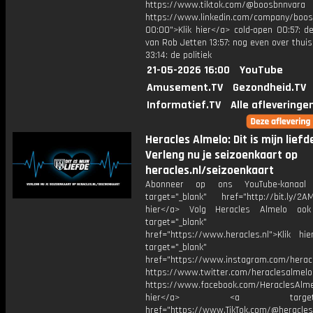
https://www.tiktok.com/@boosbnnvara
https://www.linkedin.com/company/boos
00:00">Klik hier</a> cold-open 00:57: de
van Rob Jetten 13:57: nog even over thui
33:14: de politiek
21-05-2026 16:00
YouTube
Amusement.TV
Gezondheid.TV
Informatief.TV
Alle afleveringe
Heracles Almelo: Dit is mijn liefde
Verleng nu je seizoenkaart op
heracles.nl/seizoenkaart
Abonneer op ons YouTube-kanaal
target="_blank" href="http://bit.ly/2AM
hier</a> Volg Heracles Almelo oo
target="_blank"
href="https://www.heracles.nl">Klik hi
target="_blank"
href="https://www.instagram.com/herac
https://www.twitter.com/heraclesalmelo
https://www.facebook.com/HeraclesAlmel
hier</a> <a target="_
href="https://www.TikTok.com/@heracles