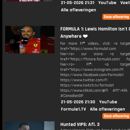
21-05-2026 21:31
YouTube
Voet
Alle afleveringen
FORMULA 1: Lewis Hamilton Isn't 
Anywhere ❤️
For more F1® videos, visit: <a target
href="https://www.Formula1.com Vis
hier</a> our store: <a target=
href="https://f1store.formula1.com/ Fol
hier</a> F1®: <a target="_
href="https://www.instagram.com/F1
https://www.facebook.com/Formula1/
https://www.twitter.com/F1
https://www.twitch.tv/formula1
https://www.tiktok.com/@f1 #F1">Klik
#CanadianGP
21-05-2026 21:30
YouTube
Formule1.TV
Alle afleveringen
Hunted VIPS: Afl. 3