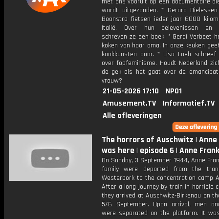
met ons vooruit op een documentaire die
wordt uitgezonden. * Gerard Dielesse
Boonstra fietsen ieder jaar 6000 kilom
Italië. Over hun belevenissen en m
schreven ze een boek. * Gerdi Verbeet h
koken van haar oma. In onze keuken geef
kookkunsten door. * Lisa Loeb schreef
over fopfeminisme. Houdt Nederland zich
de gek als het gaat over de emancipat
vrouw?
21-05-2026 17:10
NPO1
Amusement.TV
Informatief.TV
Alle afleveringen
The horrors of Auschwitz | Anne
was here | episode 6 | Anne Fran
On Sunday, 3 September 1944, Anne Fran
family were deported from the tran
Westerbork to the concentration camp A
After a long journey by train in horrible c
they arrived at Auschwitz-Birkenau on th
5/6 September. Upon arrival, men a
were separated on the platform. It was