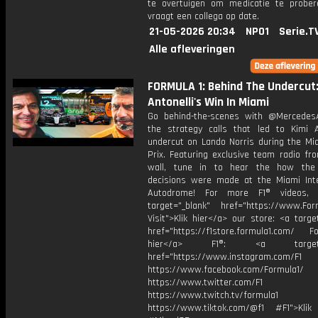
te overtuigen om medicatie te prober
vraagt een collega op date.
21-05-2026 20:34
NPO1
Serie.T
Alle afleveringen
FORMULA 1: Behind The Undercut:
Antonelli's Win In Miami
Go behind-the-scenes with @Mercede
the strategy calls that led to Kimi An
undercut on Lando Norris during the Mi
Prix. Featuring exclusive team radio fr
wall, tune in to hear the how the 
decisions were made at the Miami Inte
Autodrome! For more F1® videos, v
target="_blank" href="https://www.For
Visit">Klik hier</a> our store: <a targe
href="https://f1store.formula1.com/ Fol
hier</a> F1®: <a target="_
href="https://www.instagram.com/F1
https://www.facebook.com/Formula1/
https://www.twitter.com/F1
https://www.twitch.tv/formula1
https://www.tiktok.com/@f1 #F1">Klik