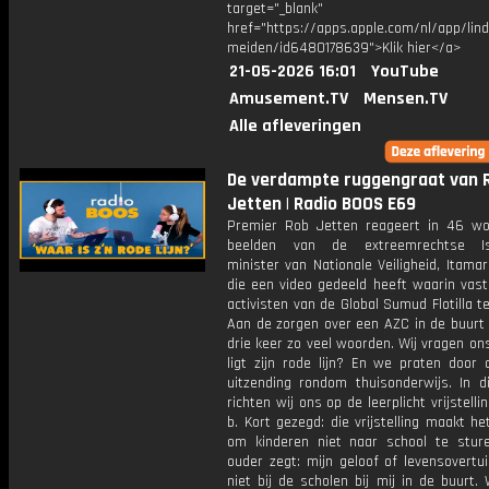
target="_blank"
href="https://apps.apple.com/nl/app/lind
meiden/id6480178639">Klik hier</a>
21-05-2026 16:01
YouTube
Amusement.TV
Mensen.TV
Alle afleveringen
De verdampte ruggengraat van 
Jetten | Radio BOOS E69
Premier Rob Jetten reageert in 46 w
beelden van de extreemrechtse Isr
minister van Nationale Veiligheid, Itamar
die een video gedeeld heeft waarin vas
activisten van de Global Sumud Flotilla te 
Aan de zorgen over een AZC in de buurt 
drie keer zo veel woorden. Wij vragen on
ligt zijn rode lijn? En we praten door 
uitzending rondom thuisonderwijs. In di
richten wij ons op de leerplicht vrijstelli
b. Kort gezegd: die vrijstelling maakt he
om kinderen niet naar school te stur
ouder zegt: mijn geloof of levensovertu
niet bij de scholen bij mij in de buurt.