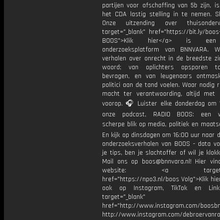
partijen voor afschaffing van 5b zijn, i
het CDA lastig stelling in te nemen. 
Onze uitzending over thuisonder
target="_blank" href="https://bit.ly/boos-
BOOS">Klik hier</a> is een
onderzoeksplatform van BNNVARA. W
verhalen over onrecht in de breedste zi
woord; van oplichters opsporen t
bevragen, en van leugenaars ontmas
politici aan de tand voelen. Waar nodig 
macht ter verantwoording, altijd met 
voorop. 🎧 Luister elke donderdag om 
onze podcast, RADIO BOOS: een we
scherpe blik op media, politiek en maatsch
En kijk op dinsdagen om 16:00 uur naar 
onderzoeksverhalen van BOOS - data vo
je tips, ben je slachtoffer of wil je klok
Mail ons op boos@bnnvara.nl! Hier vin
website: <a target="_
href="https://npo3.nl/boos Volg">Klik hi
ook op Instagram, TikTok en Link
target="_blank"
href="http://www.instagram.com/boosb
http://www.instagram.com/debroervanr