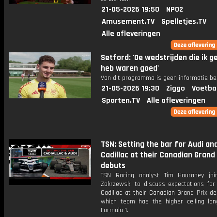
21-05-2026 19:50
NPO2
Amusement.TV
Spelletjes.TV
Alle afleveringen
Setford: 'De wedstrijden die ik g
heb waren goed'
Van dit programma is geen informatie be
21-05-2026 19:30
Ziggo
Voetba
Sporten.TV
Alle afleveringen
TSN: Setting the bar for Audi an
Cadillac at their Canadian Grand 
debuts
TSN Racing analyst Tim Hauraney joi
Zakrzewski to discuss expectations for
Cadillac at their Canadian Grand Prix d
which team has the higher ceiling lon
Formula 1.