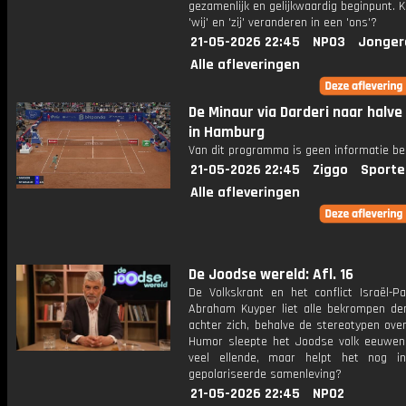
gezamenlijk en gelijkwaardig beginpunt.
'wij' en 'zij' veranderen in een 'ons'?
21-05-2026 22:45
NPO3
Jonger
Alle afleveringen
De Minaur via Darderi naar halve 
in Hamburg
Van dit programma is geen informatie be
21-05-2026 22:45
Ziggo
Sporte
Alle afleveringen
De Joodse wereld: Afl. 16
De Volkskrant en het conflict Israël-Pa
Abraham Kuyper liet alle bekrompen de
achter zich, behalve de stereotypen ove
Humor sleepte het Joodse volk eeuwen
veel ellende, maar helpt het nog i
gepolariseerde samenleving?
21-05-2026 22:45
NPO2