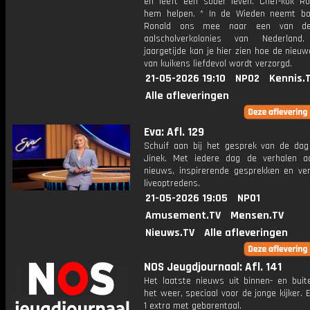
en leeft een sober leven. Chef-kok R
hem helpen. * In de Wieden neemt b
Ronald ons mee naar een van de
aalscholverkolonies van Nederland
jaargetijde kan je hier zien hoe de nie
van kuikens liefdevol wordt verzorgd.
21-05-2026 19:10
NPO2
Kennis.
Alle afleveringen
Eva: Afl. 129
Schuif aan bij het gesprek van de da
Jinek. Met iedere dag de verhalen a
nieuws, inspirerende gesprekken en ve
liveoptredens.
21-05-2026 19:05
NPO1
Amusement.TV
Mensen.TV
Nieuws.TV
Alle afleveringen
NOS Jeugdjournaal: Afl. 141
Het laatste nieuws uit binnen- en buit
het weer, speciaal voor de jonge kijker.
1 extra met gebarentaal.