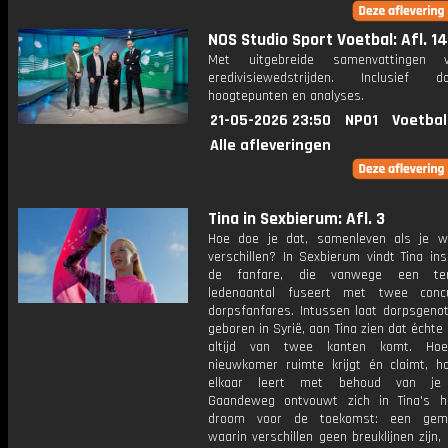
NOS Studio Sport Voetbal: Afl. 14
Met uitgebreide samenvattingen 
eredivisiewedstrijden. Inclusief do
hoogtepunten en analyses.
21-05-2026 23:50
NPO1
Voetbal
Alle afleveringen
Tina in Sexbierum: Afl. 3
Hoe doe je dat, samenleven als je w
verschillen? In Sexbierum vindt Tina insp
de fanfare, die vanwege een ter
ledenaantal fuseert met twee concu
dorpsfanfares. Intussen laat dorpsgenot
geboren in Syrië, aan Tina zien dat échte 
altijd van twee kanten komt. Ho
nieuwkomer ruimte krijgt én claimt, h
elkaar leert met behoud van je 
Gaandeweg ontvouwt zich in Tina's 
droom voor de toekomst: een gem
waarin verschillen geen breuklijnen zijn