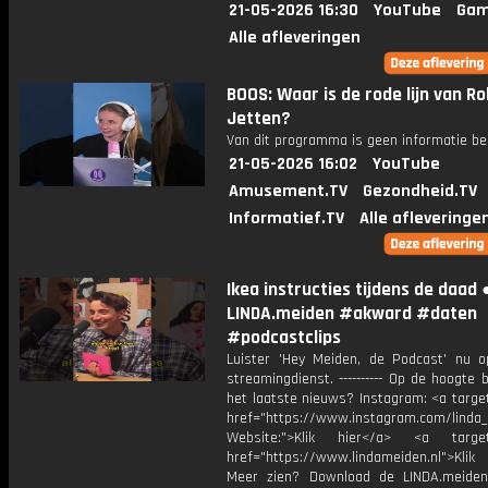
21-05-2026 16:30
YouTube
Gam
Alle afleveringen
BOOS: Waar is de rode lijn van Ro
Jetten?
Van dit programma is geen informatie be
21-05-2026 16:02
YouTube
Amusement.TV
Gezondheid.TV
Informatief.TV
Alle afleveringe
Ikea instructies tijdens de daad 
LINDA.meiden #akward #daten
#podcastclips
Luister 'Hey Meiden, de Podcast' nu o
streamingdienst. ---------- Op de hoogte b
het laatste nieuws? Instagram: <a targe
href="https://www.instagram.com/linda
Website:">Klik hier</a> <a target=
href="https://www.lindameiden.nl">Klik
Meer zien? Download de LINDA.meide