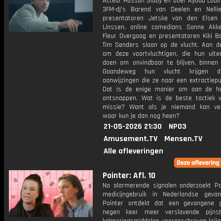
Acteur Hassan Slaby en boer Ayoub Louih
3FM-dj's Barend van Deelen en Nelli
presentatoren Jetske van den Elsen
Linssen, online comedians Sanne Ak
Fleur Overgaag en presentatoren Kiki 
Tim Senders slaan op de vlucht. Aan d
om deze voortvluchtigen, die hun uite
doen om onvindbaar te blijven, binnen 
Gaandeweg hun vlucht krijgen d
aanwijzingen die ze naar een extractiepu
Dat is de enige manier om aan de h
ontsnappen. Wat is de beste tactiek 
missie? Want als je niemand kan ve
waar kun je dan nog heen?
21-05-2026 21:30
NPO3
Amusement.TV
Mensen.TV
Alle afleveringen
Pointer: Afl. 10
Na alarmerende signalen onderzoekt Po
medicijngebruik in Nederlandse gevan
Pointer ontdekt dat een gevangene 
negen keer meer verslavende pijnst