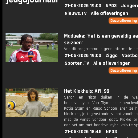
21-05-2026 19:00
NPO3
Jonger
Nieuws.TV
Alle afleveringen
Madueke: 'Het is een geweldig e
seizoen'
Van dit programma is geen informatie be
21-05-2026 19:00
Ziggo
Voetba
Sporten.TV
Alle afleveringen
Het Klokhuis: Afl. 99
Serah en Nizar duiken in de we
beachvolleybal. Van Olympische beachvol
Katja Stam en Raïsa Schoon leren ze h
block zet, je tegenstanders laat zandha
met de winst vandoor gaat. Klokko pr
een set om met beachvolleybal vals te sp
21-05-2026 18:45
NPO3