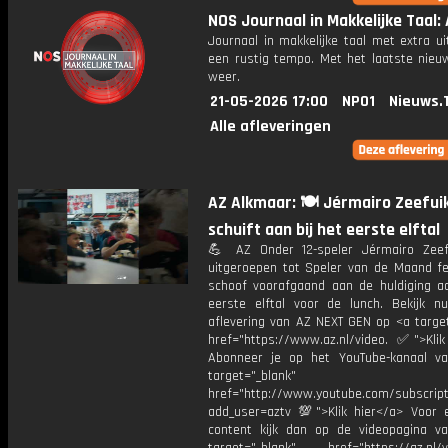
NOS Journaal in Makkelijke Taal: A
Journaal in makkelijke taal met extra ui
een rustig tempo. Met het laatste nieu
weer.
21-05-2026 17:00
NPO1
Nieuws.
Alle afleveringen
AZ Alkmaar: 🍽️ Jérmairo Zeefui
schuift aan bij het eerste elftal
💪 AZ Onder 12-speler Jérmairo Zee
uitgeroepen tot Speler van de Maand fe
schoof voorafgaand aan de huldiging aa
eerste elftal voor de lunch. Bekijk n
aflevering van AZ NEXT GEN op <a target
href="https://www.az.nl/video. ✅">Klik
Abonneer je op het YouTube-kanaal v
target="_blank"
href="http://www.youtube.com/subscript
add_user=aztv 💯">Klik hier</a> Voor e
content kijk dan op de videopagina v