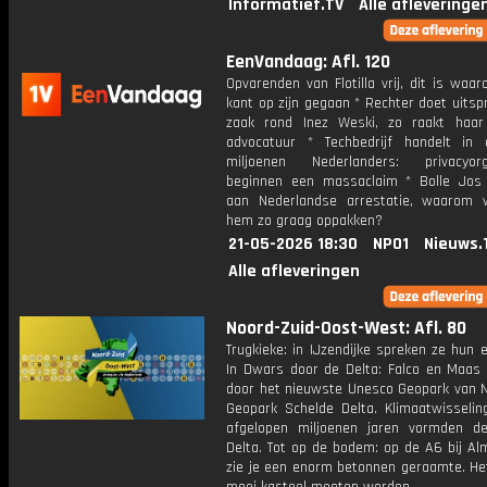
Informatief.TV
Alle afleveringe
EenVandaag: Afl. 120
Opvarenden van Flotilla vrij, dit is waa
kant op zijn gegaan * Rechter doet uitsp
zaak rond Inez Weski, zo raakt haa
advocatuur * Techbedrijf handelt in
miljoenen Nederlanders: privacyorg
beginnen een massaclaim * Bolle Jos
aan Nederlandse arrestatie, waarom 
hem zo graag oppakken?
21-05-2026 18:30
NPO1
Nieuws.
Alle afleveringen
Noord-Zuid-Oost-West: Afl. 80
Trugkieke: in IJzendijke spreken ze hun e
In Dwars door de Delta: Falco en Maas
door het nieuwste Unesco Geopark van N
Geopark Schelde Delta. Klimaatwisselin
afgelopen miljoenen jaren vormden d
Delta. Tot op de bodem: op de A6 bij Al
zie je een enorm betonnen geraamte. He