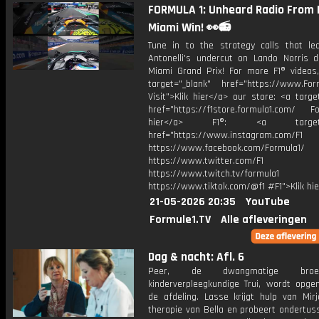
FORMULA 1: Unheard Radio From 
Miami Win! 👀📻
Tune in to the strategy calls that le
Antonelli's undercut on Lando Norris d
Miami Grand Prix! For more F1® videos, 
target="_blank" href="https://www.For
Visit">Klik hier</a> our store: <a targe
href="https://f1store.formula1.com/ Fol
hier</a> F1®: <a target="_
href="https://www.instagram.com/F1
https://www.facebook.com/Formula1/
https://www.twitter.com/F1
https://www.twitch.tv/formula1
https://www.tiktok.com/@f1 #F1">Klik hi
21-05-2026 20:35
YouTube
Formule1.TV
Alle afleveringen
Dag & nacht: Afl. 6
Peer, de dwangmatige bro
kinderverpleegkundige Trui, wordt opg
de afdeling. Lasse krijgt hulp van Mir
therapie van Bella en probeert ondertus