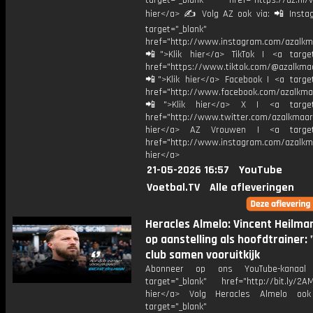
target="_blank" href="https://az.nl/vi
hier</a> ✍ Volg AZ ook via: 📲 Insta
target="_blank"
href="http://www.instagram.com/azalkm
📲">Klik hier</a> TikTok | <a target
href="https://www.tiktok.com/@azalkma
📲">Klik hier</a> Facebook | <a target
href="http://www.facebook.com/azalkma
📲">Klik hier</a> X | <a target=
href="http://www.twitter.com/azalkmaar
hier</a> AZ Vrouwen | <a target=
href="http://www.instagram.com/azalkma
hier</a>
21-05-2026 16:57
YouTube
Voetbal.TV
Alle afleveringen
Heracles Almelo: Vincent Heilma
op aanstelling als hoofdtrainer: 
club samen vooruitkijk
Abonneer op ons YouTube-kanaal
target="_blank" href="http://bit.ly/2AM
hier</a> Volg Heracles Almelo oo
target="_blank"