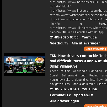
href="https://www.heracles.nl">Klik hi
target="_blank"
href="https://www.instagram.com/herac
https://www.twitter.com/heraclesalmelo
https://www.facebook.com/HeraclesAlmel
hier</a> <a target="_
href="https://www.TikTok.com/@heracles
hier</a> 📲 En de Heracles Almelo App
21-05-2026 16:50
YouTube
Voetbal.TV
Alle afleveringen
TSN: How drivers can tackle 'tech
and difficult' turns 3 and 4 at Ci
Gilles Villeneuve
Ahead of this weekend's Canadian Gr
Daniel Zakrzewski and Racing ana
Hauraney take a deep dive into how dr
navigate turns 3 and 4 at Circuit Gilles Vi
21-05-2026 16:48
YouTube
Formule1.TV
Sporten.TV
Alle afleveringen