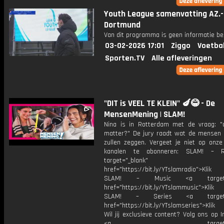
Youth League samenvatting AZ.-
Dortmund
Van dit programma is geen informatie be
03-02-2026 17:01
Ziggo
Voetba
Sporten.TV
Alle afleveringen
"DIT is VEEL TE KLEIN" 🍆😂 - De
MensenMening | SLAM!
Nina is in Rotterdam met de vraag: "
matter?" De jury raadt wat de mensen 
zullen zeggen. Vergeet je niet op onze
kanalen te abonneren: SLAM! – 
target="_blank"
href="https://bit.ly/YTslamradio">Klik
SLAM! – Music <a target="_
href="https://bit.ly/YTslammusic">Klik
SLAM! – Series <a target="
href="https://bit.ly/YTslamseries">Klik
Wil jij exclusieve content? Volg ons op 
<a target="_bl