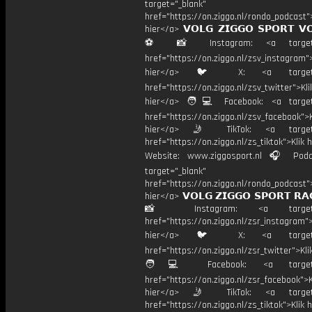
target="_blank"
href="https://on.ziggo.nl/rondo_podcast">
hier</a> 𝗩𝗢𝗟𝗚 𝗭𝗜𝗚𝗚𝗢 𝗦𝗣𝗢𝗥𝗧 𝗩
⚽️ 📸 Instagram: <a target="
href="https://on.ziggo.nl/zsv_instagram">
hier</a> 🐦 X: <a target="
href="https://on.ziggo.nl/zsv_twitter">Kli
hier</a> 🧑💻 Facebook: <a target=
href="https://on.ziggo.nl/zsv_facebook">K
hier</a> 🤳 TikTok: <a target=
href="https://on.ziggo.nl/zs_tiktok">Klik h
Website: www.ziggosport.nl 🎧 Podc
target="_blank"
href="https://on.ziggo.nl/rondo_podcast">
hier</a> 𝗩𝗢𝗟𝗚 𝗭𝗜𝗚𝗚𝗢 𝗦𝗣𝗢𝗥𝗧 𝗥𝗔
📸 Instagram: <a target="_
href="https://on.ziggo.nl/zsr_instagram">
hier</a> 🐦 X: <a target="
href="https://on.ziggo.nl/zsr_twitter">Kli
🧑💻 Facebook: <a target="
href="https://on.ziggo.nl/zsr_facebook">K
hier</a> 🤳 TikTok: <a target=
href="https://on.ziggo.nl/zs_tiktok">Klik h