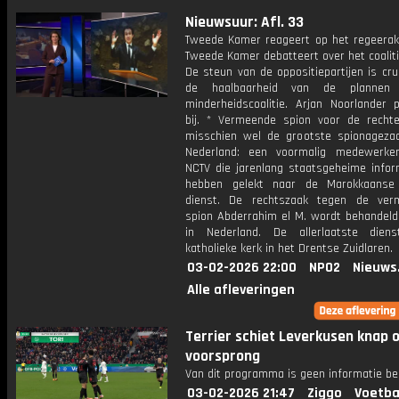
Nieuwsuur: Afl. 33
Tweede Kamer reageert op het regeerak
Tweede Kamer debatteert over het coalit
De steun van de oppositiepartijen is cru
de haalbaarheid van de plannen
minderheidscoalitie. Arjan Noorlander 
bij. * Vermeende spion voor de rechte
misschien wel de grootste spionagezaa
Nederland: een voormalig medewerke
NCTV die jarenlang staatsgeheime infor
hebben gelekt naar de Marokkaanse
dienst. De rechtszaak tegen de verm
spion Abderrahim el M. wordt behandeld.
in Nederland. De allerlaatste dien
katholieke kerk in het Drentse Zuidlaren.
03-02-2026 22:00
NPO2
Nieuws
Alle afleveringen
Terrier schiet Leverkusen knap 
voorsprong
Van dit programma is geen informatie be
03-02-2026 21:47
Ziggo
Voetba