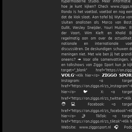
hypermoderne studio. Meer informati
hoe je kunt kijken? Check www.ziggo.nl
Rondo is het voetbal, voetbal en nog ee
dat de klok slaat. Aan tafel bij Wytse va
sluiten analisten als Marco van Bas
Gullit, Wesley Sneijder, Youri Mulder, 
der Vaart, Wim Kieft en Khalid Bo
regelmatig aan om over de actualitei
nationale en internationale vo
discussiëren. De deskundigen schuwen d
meningen niet. Met wie ben jij het grond
oneens? ↠ Voor alle samenvattingen, i
en talkshows van Ziggo Sport kun je kij
target="_blank" href="https://on.ziggo
𝗩𝗢𝗟𝗚">Klik hier</a> 𝗭𝗜𝗚𝗚𝗢 𝗦𝗣𝗢
Instagram: <a target="_
href="https://on.ziggo.nl/zs_instagram">K
hier</a> 🐦 X: <a target="
href="https://on.ziggo.nl/zs_twitter">Kli
🧑💻 Facebook: <a target="
href="https://on.ziggo.nl/zs_facebook">Kl
hier</a> 🤳 TikTok: <a target=
href="https://on.ziggo.nl/zs_tiktok">Klik h
Website: www.ziggosport.nl 🎧 Podc