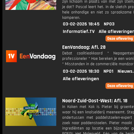
zijn lichaam in plaats van met zijn ste
je dat? Pascal leert het. In de sketch pr
hele onhandige en niet zo spraakzame 
kamperen.
03-02-2026 18:45
NPO3
Informatief.TV
Alle afleveringe
EenVandaag: Afl. 28
Debat coalitieakkoord * Nepagente
professioneler * Hoe bereken je een won
* Misstanden in de commerciële mondzor
03-02-2026 18:30
NPO1
Nieuws
Alle afleveringen
Noord-Zuid-Oost-West: Afl. 18
In Koken met Kok is Pieter bij groentet
waar hij een knolselderij meeneemt. Ste
ondertussen met paddelstoelen-expert
zoek naar paddenstoelen. Pieter maakt
ingrediënten op locatie een bijzonder g
ROEG!: Het Molenveld. Eén van de heid