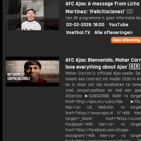
AFC Ajax: A message from Licha
Martínez: ‘¡Felicitaciones!’ ❤️‍🔥
Van dit programma is geen informatie be
03-02-2026 18:00
YouTube
Voetbal.TV
Alle afleveringen
AFC Ajax: Bienvenido, Maher Carriz
love everything about Ajax' 🇦🇷
Maher Carrizo is officieel Ajax-speler. De
tekent een contract tot medio 2030 in 
en is klaar om zijn kwaliteiten te tone
snel, onvoorspelbaar en heb een goe
#Carrizo ►SUBSCRIBE NOW <a target=
href="http://ajax.ms/subscribe ►FOL
hier</a> US Website: <a target=
href="https://www.ajax.nl X:">Klik hi
target="_blank" href="https://x.co
Facebook:">Klik hier</a> <a target
href="http://facebook.com/afcajax
Instagram:">Klik hier</a> <a target