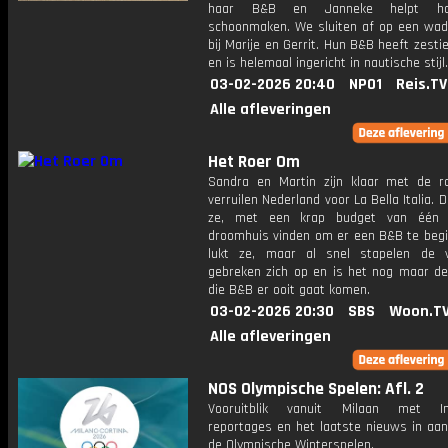
haar B&B en Janneke helpt h
schoonmaken. We sluiten af op een wad
bij Marije en Gerrit. Hun B&B heeft zest
en is helemaal ingericht in nautische stijl.
03-02-2026 20:40
NPO1
Reis.TV
Alle afleveringen
Het Roer Om
Sandra en Martin zijn klaar met de r
verruilen Nederland voor La Bella Italia. D
ze, met een krap budget van één 
droomhuis vinden om er een B&B te begi
lukt ze, maar al snel stapelen de 
gebreken zich op en is het nog maar de
die B&B er ooit gaat komen.
03-02-2026 20:30
SBS
Woon.T
Alle afleveringen
NOS Olympische Spelen: Afl. 2
Vooruitblik vanuit Milaan met Int
reportages en het laatste nieuws in aan
de Olympische Winterspelen.