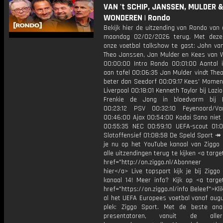
VAN 't SCHIP, JANSSEN, MULDER 
WONDEREN | Rondo
Bekijk hier de uitzending van Rondo van
maandag 02/02/2026 terug. Met deze
onze voetbal talkshow te gast: John van
Theo Janssen, Jan Mulder en Kees van 
00:00:00 Intro Rondo 00:01:00 Aantal i
aan tafel 00:06:35 Jan Mulder vindt The
beter dan Seedorf 00:09:17 Kees' Moment
Liverpool 00:18:01 Kenneth Taylor bij Lazi
Frenkie de Jong in bloedvorm bij B
00:23:12 PSV 00:32:10 Feyenoord/Va
00:46:00 Ajax 00:54:00 Kodai Sano niet 
00:55:35 NEC 00:59:10 UEFA-scout 01:
Slotoffensief 01:08:58 De Speld Sport ↠
je nu op het YouTube kanaal van Ziggo
alle uitzendingen terug te kijken <a targe
href="http://on.ziggo.nl/Abonneer
hier</a> Live topsport kijk je bij Ziggo
kanaal 14! Meer info? Kijk op <a target
href="https://on.ziggo.nl/info Beleef">Kli
al het UEFA Europees voetbal vanaf augu
plek: Ziggo Sport. Met de beste ana
presentatoren, vanuit de allern