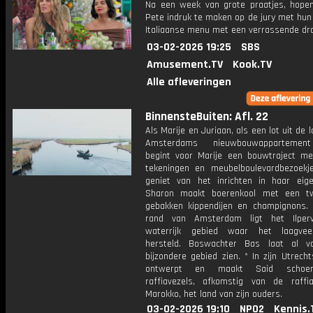
Na een week van grote praatjes, hope
Pete indruk te maken op de jury met hun
Italiaanse menu met een verrassende dra
03-02-2026 19:25
SBS
Amusement.TV
Kook.TV
Alle afleveringen
BinnensteBuiten: Afl. 22
Als Marije en Juriaan, als een lot uit de l
Amsterdams nieuwbouwappartemen
begint voor Marije een bouwtraject me
tekeningen en meubelboulevardbezoekje
geniet van het inrichten in haar eigen
Sharon maakt boerenkool met een tw
gebakken kippendijen en champignons.
rand van Amsterdam ligt het Ilperv
waterrijk gebied waar het laagve
hersteld. Boswachter Bas laat al v
bijzondere gebied zien. * In zijn Utrecht
ontwerpt en maakt Said schoe
raffiavezels, afkomstig van de raffi
Marokko, het land van zijn ouders.
03-02-2026 19:10
NPO2
Kennis.