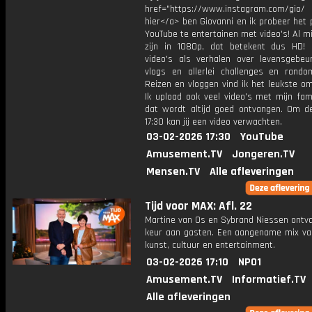
href="https://www.instagram.com/gio/
hier</a> ben Giovanni en ik probeer het 
YouTube te entertainen met video's! Al mi
zijn in 1080p, dat betekent dus HD! 
video's als verhalen over levensgebeur
vlogs en allerlei challenges en rando
Reizen en vloggen vind ik het leukste o
Ik upload ook veel video's met mijn fam
dat wordt altijd goed ontvangen. Om 
17:30 kan jij een video verwachten.
03-02-2026 17:30
YouTube
Amusement.TV
Jongeren.TV
Mensen.TV
Alle afleveringen
Tijd voor MAX: Afl. 22
Martine van Os en Sybrand Niessen ontv
keur aan gasten. Een aangename mix va
kunst, cultuur en entertainment.
03-02-2026 17:10
NPO1
Amusement.TV
Informatief.TV
Alle afleveringen