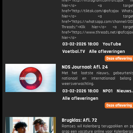
href="http://instagram.com/afcajax TikT
hier</a> <a target="_
href="http://tiktok.com/@afcajax WhatsA
hier</a> <a target="_
href="https://whatsapp.com/channel/
Threads:">Klik hier</a> <a target=
href="https://www.threads.net/@afcajax
hier</a>
03-02-2026 18:00
YouTube
Voetbal.TV
Alle afleveringen
NOS Journaal: Afl. 24
Met het laatste nieuws, gebeurteni
nationaal en internationaal bela
weersverwachting.
03-02-2026 18:00
NPO1
Nieuws
Alle afleveringen
Brugklas: Afl. 72
Ramses wil Kolenberg terugpakken en ze
grap een vacature online voor Kolenbergs