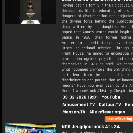
Having lost his family in the Holocaust, 
devoted his life to educating others 
dangers of discrimination and prejudic
the driving force behind the publicati
diary written by his daughter, Anne 
hoped that Anne's words would inspire 
peace. In 1960, their former hiding
Amsterdam opened to the public, further
Otto's educational mission. Through
Frank House, he aimed to encourage vi
take action against prejudice and discr
themselves. In 1970, he said: ‘We cann
what happened anymore. The only thing 
is to learn from the past and to rea
discrimination and persecution of innoc
means.’ Have you ever been to the A
House? #annefrank #history #inspiratio
03-02-2026 19:01
YouTube
Amusement.TV
Cultuur.TV
Ken
Mensen.TV
Alle afleveringen
NOS Jeugdjournaal: Afl. 34
Het laatste nieuws uit binnen- en buit