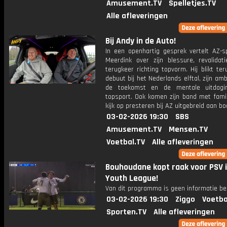
Amusement.TV
Spelletjes.TV
Alle afleveringen
Bij Andy in de Auto!
In een openhartig gesprek vertelt AZ-s
Meerdink over zijn blessure, revalidati
terugkeer richting topvorm. Hij blikt ter
debuut bij het Nederlands elftal, zijn amb
de toekomst en de mentale uitdagi
topsport. Ook komen zijn band met famil
kijk op presteren bij AZ uitgebreid aan bo
03-02-2026 19:30
SBS
Amusement.TV
Mensen.TV
Voetbal.TV
Alle afleveringen
Bouhoudane kopt raak voor PSV 
Youth League!
Van dit programma is geen informatie be
03-02-2026 19:30
Ziggo
Voetba
Sporten.TV
Alle afleveringen