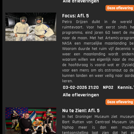
Alle afleveringen
Focus: Afl. 5
Petra Grijzen duikt in de werel
ruimtevaart. Voor het eerst sinds he
programma, eind jaren 60 keert de m
naar de maan. Met het Artemis-progra
NASA een menselijke maanlanding be
Waarom duurde het ruim vijf decennia v
weer een maanlanding wordt onder
waarom willen we eigenlijk naar de m
de hoofdvraag is vooral wat er (fysiek)
voor een mens om als astronaut op d
kunnen landen en weer veilig naar aarde
keren.
03-02-2026 21:20
NPO2
Kennis.
Alle afleveringen
Nu te Zien!: Afl. 5
In het Groninger Museum ziet museum
Bart Rutten van Centraal Museum Ut
hiphop meer is dan een muzieks
tentoonstelling laat zien dat het 