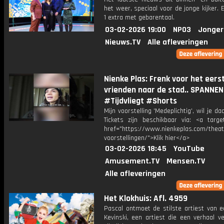
het weer, speciaal voor de jonge kijker.
1 extra met gebarentaal.
03-02-2026 19:00
NPO3
Jonger
Nieuws.TV
Alle afleveringen
Nienke Plas: Frenk voor het eers
vrienden naar de stad.. SPANNE
#Tijdvliegt #Shorts
Mijn voorstelling 'Medeplichtig', wil je daa
Tickets zijn beschikbaar via: <a target
href="https://www.nienkeplas.com/theat
voorstellingen/">Klik hier</a>
03-02-2026 18:45
YouTube
Amusement.TV
Mensen.TV
Alle afleveringen
Het Klokhuis: Afl. 4959
Pascal ontmoet de stilste artiest van e
Kevinski, een artiest die een verhaal v