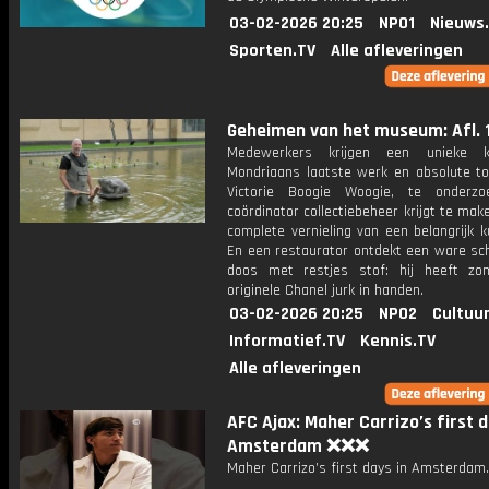
03-02-2026 20:25
NPO1
Nieuws
Sporten.TV
Alle afleveringen
Geheimen van het museum: Afl. 
Medewerkers krijgen een unieke
Mondriaans laatste werk en absolute to
Victorie Boogie Woogie, te onderzo
coördinator collectiebeheer krijgt te ma
complete vernieling van een belangrijk 
En een restaurator ontdekt een ware sch
doos met restjes stof: hij heeft z
originele Chanel jurk in handen.
03-02-2026 20:25
NPO2
Cultuur
Informatief.TV
Kennis.TV
Alle afleveringen
AFC Ajax: Maher Carrizo’s first d
Amsterdam ❌❌❌
Maher Carrizo’s first days in Amsterdam.