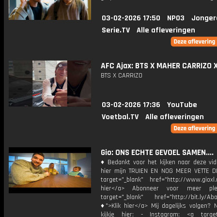
03-02-2026 17:50
NPO3
Jonger
Serie.TV
Alle afleveringen
AFC Ajax: BTS X MAHER CARRIZO 
BTS X CARRIZO
03-02-2026 17:36
YouTube
Voetbal.TV
Alle afleveringen
Gio: ONS ECHTE GEVOEL SAMEN....
♦ Bedankt voor het kijken naar deze vid
hier mijn TRUIEN EN NOG MEER VETTE D
target="_blank" href="http://www.gioxl.
hier</a> Abonneer voor meer ple
target="_blank" href="http://bit.ly/Ab
♦">Klik hier</a> Mij dagelijks volgen?
kijkje hier: - Instagram: <a target