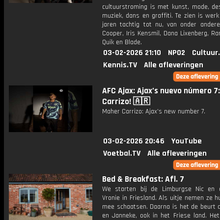
cultuurstroming is met kunst, mode, des
muziek, dans en graffiti. Te zien is wer
jaren tachtig tot nu, van onder ander
Cooper, Iris Kensmil, Dana Lixenberg, R
Quik en Blade.
03-02-2026 21:10
NPO2
Cultuur
Kennis.TV
Alle afleveringen
AFC Ajax: Ajax’s nuevo número 7
Carrizo! 🇦🇷
Maher Carrizo: Ajax’s new number 7.
03-02-2026 20:46
YouTube
Voetbal.TV
Alle afleveringen
Bed & Breakfast: Afl. 7
We starten bij de Limburgse Nic en 
Vronie in Friesland. Als uitje nemen ze 
mee schaatsen. Daarna is het de beurt a
en Janneke, ook in het Friese land. Het