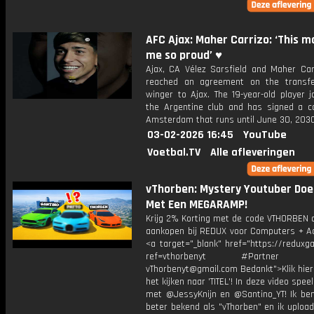
AFC Ajax: Maher Carrizo: ‘This m
me so proud’ ♥️
Ajax, CA Vélez Sarsfield and Maher Car
reached an agreement on the transf
winger to Ajax. The 19-year-old player 
the Argentine club and has signed a co
Amsterdam that runs until June 30, 2030
03-02-2026 16:45
YouTube
Voetbal.TV
Alle afleveringen
vThorben: Mystery Youtuber Doe
Met Een MEGARAMP!
Krijg 2% Korting met de code VTHORBEN o
aankopen bij REDUX voor Computers + Ac
<a target="_blank" href="https://reduxg
ref=vthorbenyt #Partner Bu
vThorbenyt@gmail.com Bedankt">Klik hier
het kijken naar 'TITEL'! In deze video spee
met @JessyKnijn en @Santino_YT! Ik ben
beter bekend als "vThorben" en ik upload