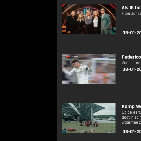
Als IK he
Floor Janse
08-01-2
Federico
Van dit pr
08-01-2
Kamp Wae
Op de eers
gaat niet 
waarmee ze
08-01-2