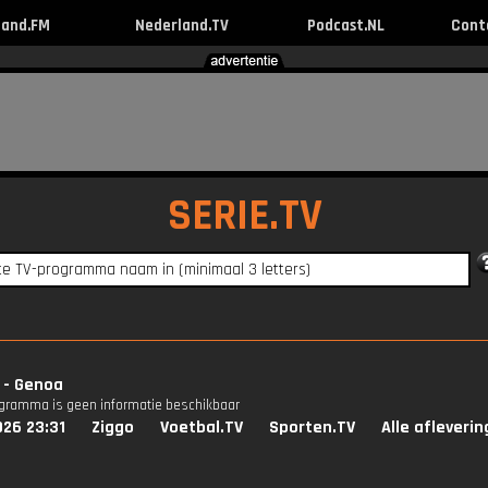
land.FM
Nederland.TV
Podcast.NL
Cont
SERIE.TV
 - Genoa
ogramma is geen informatie beschikbaar
026 23:31
Ziggo
Voetbal.TV
Sporten.TV
Alle afleveri