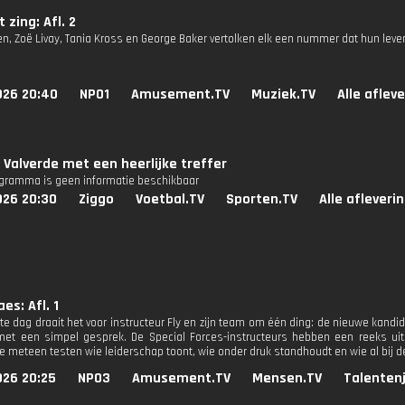
t zing: Afl. 2
n, Zoë Livay, Tania Kross en George Baker vertolken elk een nummer dat hun leven 
026 20:40
NPO1
Amusement.TV
Muziek.TV
Alle aflev
 Valverde met een heerlijke treffer
ogramma is geen informatie beschikbaar
026 20:30
Ziggo
Voetbal.TV
Sporten.TV
Alle afleveri
s: Afl. 1
te dag draait het voor instructeur Fly en zijn team om één ding: de nieuwe kandi
met een simpel gesprek. De Special Forces-instructeurs hebben een reeks u
 meteen testen wie leiderschap toont, wie onder druk standhoudt en wie al bij de
026 20:25
NPO3
Amusement.TV
Mensen.TV
Talenten