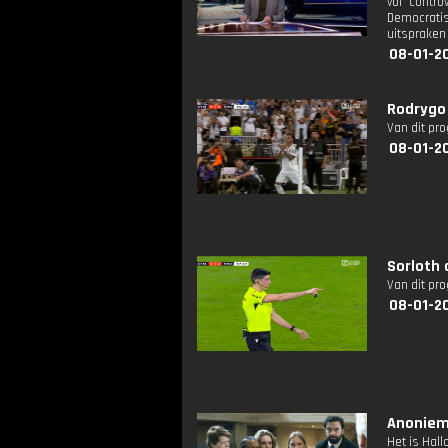
vol contr
Democratis
uitspraken
08-01-2
Rodrygo
Van dit pr
08-01-2
Sorloth 
Van dit pr
08-01-2
Anoniem:
Het is Hal