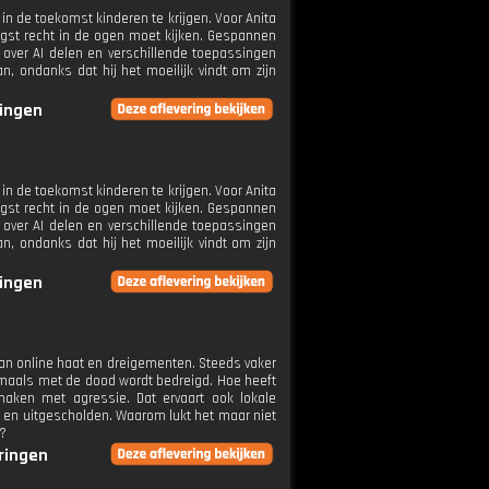
 de toekomst kinderen te krijgen. Voor Anita
angst recht in de ogen moet kijken. Gespannen
over AI delen en verschillende toepassingen
, ondanks dat hij het moeilijk vindt om zijn
ringen
 de toekomst kinderen te krijgen. Voor Anita
angst recht in de ogen moet kijken. Gespannen
over AI delen en verschillende toepassingen
, ondanks dat hij het moeilijk vindt om zijn
ringen
 van online haat en dreigementen. Steeds vaker
ermaals met de dood wordt bedreigd. Hoe heeft
 maken met agressie. Dat ervaart ook lokale
rd en uitgescholden. Waarom lukt het maar niet
n?
eringen