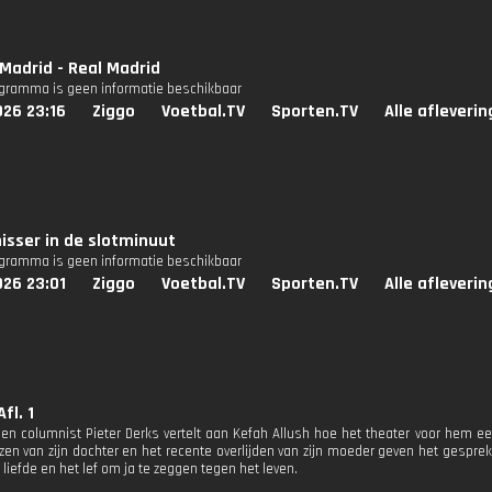
 Madrid - Real Madrid
ogramma is geen informatie beschikbaar
026 23:16
Ziggo
Voetbal.TV
Sporten.TV
Alle afleveri
sser in de slotminuut
ogramma is geen informatie beschikbaar
026 23:01
Ziggo
Voetbal.TV
Sporten.TV
Alle afleveri
Afl. 1
 en columnist Pieter Derks vertelt aan Kefah Allush hoe het theater voor hem e
iezen van zijn dochter en het recente overlijden van zijn moeder geven het gespr
 liefde en het lef om ja te zeggen tegen het leven.