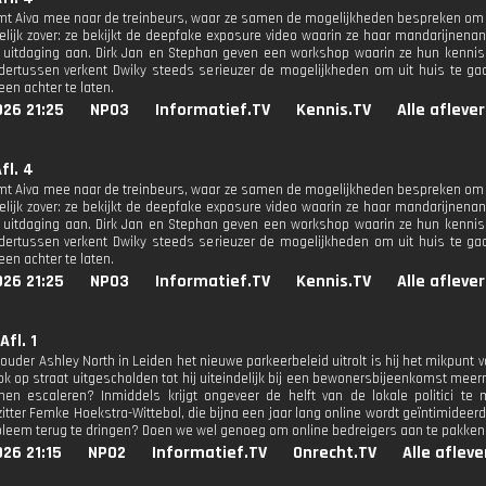
t Aiva mee naar de treinbeurs, waar ze samen de mogelijkheden bespreken om in
delijk zover: ze bekijkt de deepfake exposure video waarin ze haar mandarijnen
 uitdaging aan. Dirk Jan en Stephan geven een workshop waarin ze hun kennis 
dertussen verkent Dwiky steeds serieuzer de mogelijkheden om uit huis te gaan
en achter te laten.
26 21:25
NPO3
Informatief.TV
Kennis.TV
Alle afleve
Afl. 4
t Aiva mee naar de treinbeurs, waar ze samen de mogelijkheden bespreken om in
delijk zover: ze bekijkt de deepfake exposure video waarin ze haar mandarijnen
 uitdaging aan. Dirk Jan en Stephan geven een workshop waarin ze hun kennis 
dertussen verkent Dwiky steeds serieuzer de mogelijkheden om uit huis te gaan
en achter te laten.
26 21:25
NPO3
Informatief.TV
Kennis.TV
Alle afleve
Afl. 1
ouder Ashley North in Leiden het nieuwe parkeerbeleid uitrolt is hij het mikpunt
ook op straat uitgescholden tot hij uiteindelijk bij een bewonersbijeenkomst me
nen escaleren? Inmiddels krijgt ongeveer de helft van de lokale politici te
rzitter Femke Hoekstra-Wittebol, die bijna een jaar lang online wordt geïntimidee
bleem terug te dringen? Doen we wel genoeg om online bedreigers aan te pakke
26 21:15
NPO2
Informatief.TV
Onrecht.TV
Alle aflev