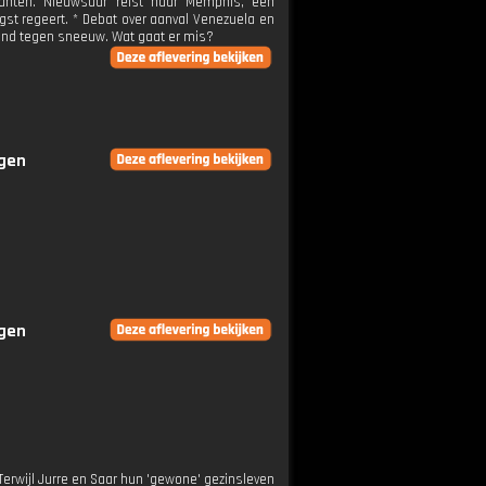
ranten. Nieuwsuur reist naar Memphis, een
st regeert. * Debat over aanval Venezuela en
tand tegen sneeuw. Wat gaat er mis?
ngen
ngen
Terwijl Jurre en Saar hun 'gewone' gezinsleven