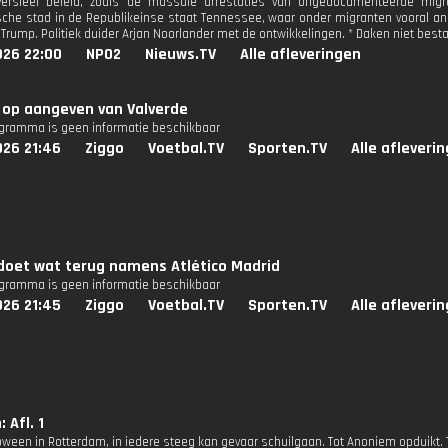
oversieel beleid, zoals de massale arrestaties van ongedocumenteerde mig
che stad in de Republikeinse staat Tennessee, waar onder migranten vooral ang
 Trump. Politiek duider Arjan Noorlander met de ontwikkelingen. * Daken niet bes
026 22:00
NPO2
Nieuws.TV
Alle afleveringen
 op aangeven van Valverde
ogramma is geen informatie beschikbaar
026 21:46
Ziggo
Voetbal.TV
Sporten.TV
Alle afleveri
doet wat terug namens Atlético Madrid
ogramma is geen informatie beschikbaar
026 21:45
Ziggo
Voetbal.TV
Sporten.TV
Alle afleveri
 Afl. 1
loween in Rotterdam, in iedere steeg kan gevaar schuilgaan. Tot Anoniem opduikt. 