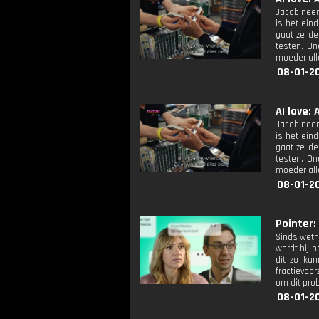
Jacob neem
is het ein
gaat ze de
testen. On
moeder alle
08-01-20
AI love: 
Jacob neem
is het ein
gaat ze de
testen. On
moeder alle
08-01-20
Pointer: 
Sinds weth
wordt hij 
dit zo kun
fractievoo
om dit pro
08-01-20