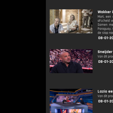
Wakker i
Mart, een 
afscheid v
Samen met 
Paraguay. 
de stap naa
08-01-2
Sneijder
Van dit pr
08-01-2
Lazio ee
Van dit pr
08-01-2