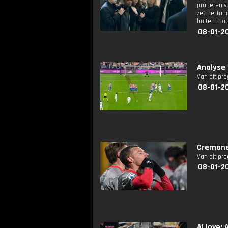
proberen v
zet de too
buiten maa
08-01-2
Analyse 
Van dit pr
08-01-2
Cremones
Van dit pr
08-01-2
AI love: 