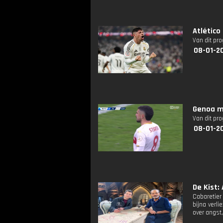
Atlético
Van dit pr
08-01-2
Genoa mi
Van dit pr
08-01-2
De Kist: 
Cabaretier
bijna verl
over angst,