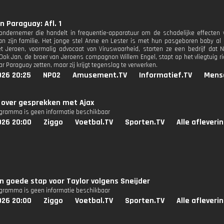
n Paraguay: Afl. 1
ondernemer die handelt in frequentie-apparatuur om de schadelijke effecten
an zijn familie. Het jonge stel Anne en Lester is met hun pasgeboren baby a
Jeroen, voormalig advocaat van Viruswaarheid, starten ze een bedrijf dat N
Ook Jan, de broer van Jeroens compagnon Willem Engel, stapt op het vliegtuig ri
r Paraguay zetten, maar zij krijgt tegenslag te verwerken.
026 20:25
NPO2
Amusement.TV
Informatief.TV
Mens
 over gesprekken met Ajax
ogramma is geen informatie beschikbaar
026 20:00
Ziggo
Voetbal.TV
Sporten.TV
Alle afleveri
n goede stap voor Taylor volgens Sneijder
ogramma is geen informatie beschikbaar
026 20:00
Ziggo
Voetbal.TV
Sporten.TV
Alle afleveri