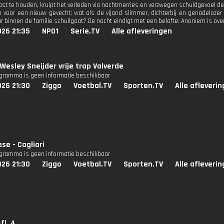
ast te houden, kruipt het verleden via nachtmerries en verzwegen schuldgevoel 
n voor een nieuw gevecht: wat als de vijand slimmer, dichterbij en genadelozer
r binnen de familie schuilgaat? De nacht eindigt met een belofte: Anoniem is ov
026 21:35
NPO1
Serie.TV
Alle afleveringen
Wesley Sneijder vrije trap Valverde
ogramma is geen informatie beschikbaar
026 21:30
Ziggo
Voetbal.TV
Sporten.TV
Alle afleveri
e - Cagliari
ogramma is geen informatie beschikbaar
026 21:30
Ziggo
Voetbal.TV
Sporten.TV
Alle afleveri
Afl. 4