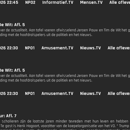
026 22:45
NPO2
Informatief.TV
Mensen.TV
Alle afle
e Wit: Afl. 5
ver de actualiteit. Aan tafel voeren afwisselend Jeroen Pauw en Tim de Wit het g
ding met de hoofdrolspelers uit de politiek en het nieuws.
026 22:30
NPO1
Amusement.TV
Nieuws.TV
Alle aflev
e Wit: Afl. 5
ver de actualiteit. Aan tafel voeren afwisselend Jeroen Pauw en Tim de Wit het g
ding met de hoofdrolspelers uit de politiek en het nieuws.
026 22:30
NPO1
Amusement.TV
Nieuws.TV
Alle aflev
r: Afl. 7
 scholieren zijn de laatste jaren minder tevreden met hun leven en hebben v
Te gast is Henk Hagoort, voorzitter van de koepelorganisatie van het VO. * Trump 