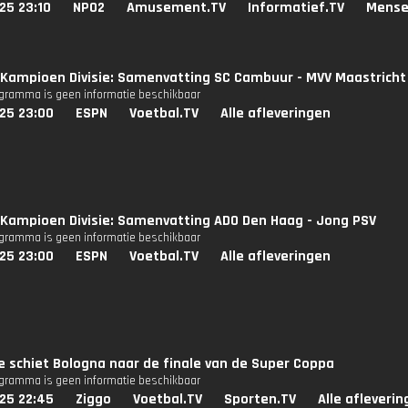
25 23:10
NPO2
Amusement.TV
Informatief.TV
Mense
Kampioen Divisie: Samenvatting SC Cambuur - MVV Maastricht
ogramma is geen informatie beschikbaar
25 23:00
ESPN
Voetbal.TV
Alle afleveringen
Kampioen Divisie: Samenvatting ADO Den Haag - Jong PSV
ogramma is geen informatie beschikbaar
25 23:00
ESPN
Voetbal.TV
Alle afleveringen
 schiet Bologna naar de finale van de Super Coppa
ogramma is geen informatie beschikbaar
25 22:45
Ziggo
Voetbal.TV
Sporten.TV
Alle afleveri