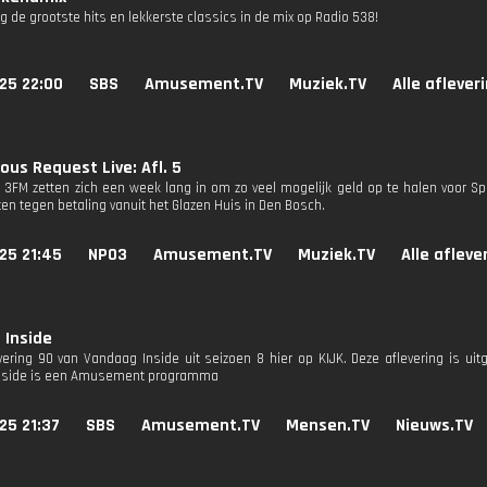
g de grootste hits en lekkerste classics in de mix op Radio 538!
25 22:00
SBS
Amusement.TV
Muziek.TV
Alle aflever
ous Request Live: Afl. 5
n 3FM zetten zich een week lang in om zo veel mogelijk geld op te halen voor Sp
en tegen betaling vanuit het Glazen Huis in Den Bosch.
25 21:45
NPO3
Amusement.TV
Muziek.TV
Alle afleve
 Inside
evering 90 van Vandaag Inside uit seizoen 8 hier op KIJK. Deze aflevering is ui
nside is een Amusement programma
25 21:37
SBS
Amusement.TV
Mensen.TV
Nieuws.TV