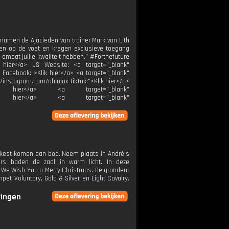
 namen de Ajacieden van trainer Mark van Lith
enten op de voet en kregen exclusieve toegang
 omdat jullie kwaliteit hebben.” #Forthefuture
 hier</a> US Website: <a target="_blank"
x Facebook:">Klik hier</a> <a target="_blank"
//instagram.com/afcajax TikTok:">Klik hier</a>
Klik hier</a> <a target="_blank"
">Klik hier</a> <a target="_blank"
Orkest komen aan bod. Neem plaats in André's
aars baden de zaal in warm licht. In deze
 en We Wish You a Merry Christmas. De grandeur
pet Voluntary, Gold & Silver en Light Cavalry.
ringen