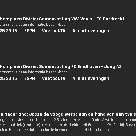
Kampioen Divisie: Samenvatting VVV-Venlo - FC Dordrecht
ogramma is geen informatie beschikbaar
25 23:15
ESPN
Voetbal.TV
Alle afleveringen
Kampioen Divisie: Samenvatting FC Eindhoven - Jong AZ
ogramma is geen informatie beschikbaar
25 23:15
ESPN
Voetbal.TV
Alle afleveringen
n Nederland: Josse de Voogd werpt aan de hand van één typis
agens en Josse de Haan de 12,5 kilometer van de Oude Vest in Leiden naar 
s van politiek (centrum-)links naar rechts. Leiden wil GroenLinks-PvdA erbij, Sas
ulair. Hoe zien ze dat terug bij de bewoners en in het straatbeeld?