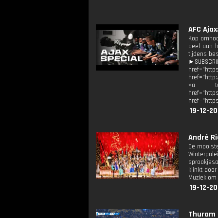
AFC Ajax
Kop omhoog
deel aan h
tijdens be
►SUBSCRIB
href="http
href="http
<a targ
href="ht
href="http
19-12-20
André Ri
De mooiste
Winterpal
sprookjesa
klinkt doo
Muziek om b
19-12-20
Thuram z