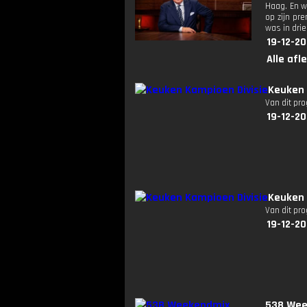
Haag. En w
op zijn p
was in dri
19-12-20
Alle afl
Keuken 
Van dit pr
19-12-20
Keuken 
Van dit pr
19-12-20
538 Wee