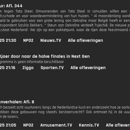
r: Afl. 344
m tegen Tata Steel. Omwonenden van Tata Steel in IJmuiden willen een s
dsschade en voor waardevermindering van hun huizen. * Al maandenlang word
eld te gebruiken voor een grote lening aan Oekraïne maar België heeft er een
espondent Saskia Dekkers. * Steun aan Oekraïne verdeelt Tsjechië. De nieuwe polit
sstaat Nederland'. We zijn op een pakketpunt, waar de rijen deze feestmaand
25 21:30
NPO2
Nieuws.TV
Alle afleveringen
Kjaer door naar de halve finales in Next Gen
ogramma is geen informatie beschikbaar
25 21:16
Ziggo
Sporten.TV
Alle afleveringen
nverhalen: Afl. 8
sh bezoekt acht vuurtorens langs de Nederlandse kust en onderzoekt hoe ze oorlog
bben deze gebouwen nog steeds bestaansrecht? Ook ontmoet hij in de vuur
 de torens.
25 21:05
NPO2
Amusement.TV
Kennis.TV
Alle afleve