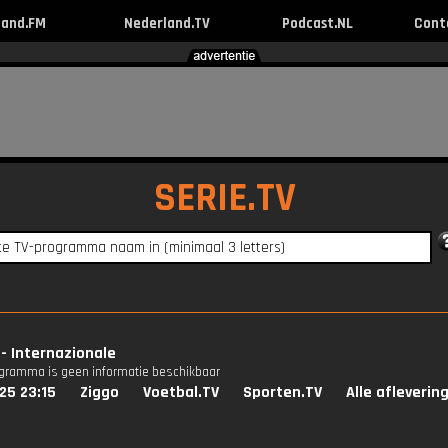
land.FM
Nederland.TV
Podcast.NL
Cont
SERIE.TV
- Internazionale
ogramma is geen informatie beschikbaar
25 23:15
Ziggo
Voetbal.TV
Sporten.TV
Alle afleverin