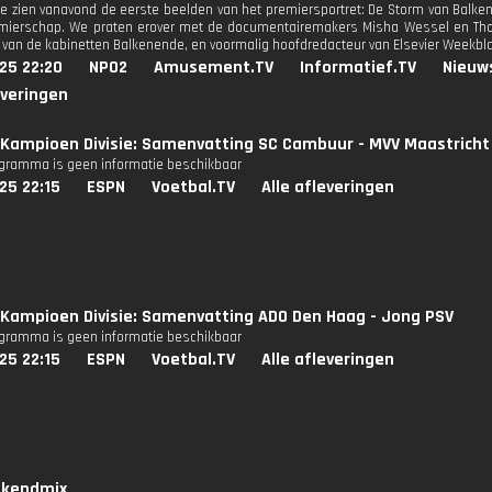
e zien vanavond de eerste beelden van het premiersportret: De Storm van Balken
remierschap. We praten erover met de documentairemakers Misha Wessel en T
e van de kabinetten Balkenende, en voormalig hoofdredacteur van Elsevier Weekbl
25 22:20
NPO2
Amusement.TV
Informatief.TV
Nieuw
everingen
Kampioen Divisie: Samenvatting SC Cambuur - MVV Maastricht
ogramma is geen informatie beschikbaar
25 22:15
ESPN
Voetbal.TV
Alle afleveringen
Kampioen Divisie: Samenvatting ADO Den Haag - Jong PSV
ogramma is geen informatie beschikbaar
25 22:15
ESPN
Voetbal.TV
Alle afleveringen
kendmix