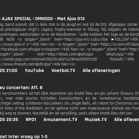
: AJAX SPECIAL | OMHOOG - Met Ajax O13
, borst vooruit: dat is Ajax. Ook in de jeugd en ook bij de O13. Afgelopen zomer
et prestigieuze Virgil's Legacy Trophy-toernooi in Tilburg. Wij volgden de tal
sprekingen, wedstrijden en in de kleedkamer. “Jullie hebben het logo op de borst
E NOW <a target="_blank" href="http://ajax.ms/subscribe ►FOLLOW">Klik
s://www.ajax.nl X:">Klik hier</a> <a target="_blank" href="https://x.com/AFCAja
://facebook.com/afcajax Instagram:">Klik hier</a> <a target="_blank" href="http:
et="_blank" href="http://tiktok.com/@afcajax WhatsApp:">
tps://whatsapp.com/channel/0029Va8aYxJ7dmeZ0IW2Xz2E Threads:
s://www.threads.net/@afcajax">Klik hier</a>
25 21:00
YouTube
Voetbal.TV
Alle afleveringen
eu concerten: Afl. 8
 kerstnummers uit het rijke repertoire van André Rieu en zijn Johann Strauss 
eis, met rode pluche, kristallen kroonluchters en de Venetiaanse kandel
chtige setting schitteren klassiekers als Jingle Bells, All I Want for Christmas
r in Entry of the Gladiators en ter gehore komt een majestueuze drieluik van Trum
ij weg te dromen, feestelijk én vol verstilling, zoals alleen André Rieu dat kan.
25 20:35
NPO1
Amusement.TV
Muziek.TV
Alle afleve
et Inter vroeg op 1-0