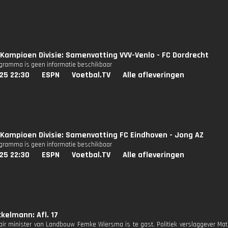
Kampioen Divisie: Samenvatting VVV-Venlo - FC Dordrecht
ogramma is geen informatie beschikbaar
25 22:30
ESPN
Voetbal.TV
Alle afleveringen
Kampioen Divisie: Samenvatting FC Eindhoven - Jong AZ
ogramma is geen informatie beschikbaar
25 22:30
ESPN
Voetbal.TV
Alle afleveringen
kelmann: Afl. 17
ir minister van Landbouw Femke Wiersma is te gast. Politiek verslaggever Mat