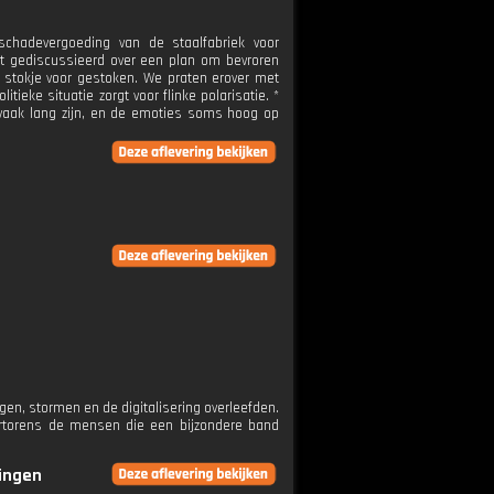
chadevergoeding van de staalfabriek voor
t gediscussieerd over een plan om bevroren
 stokje voor gestoken. We praten erover met
ieke situatie zorgt voor flinke polarisatie. *
 vaak lang zijn, en de emoties soms hoog op
en, stormen en de digitalisering overleefden.
torens de mensen die een bijzondere band
ringen