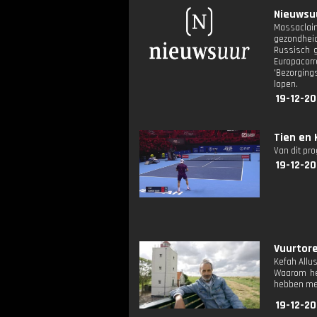
Nieuwsuu
Massaclai
gezondhei
Russisch g
Europacorr
'Bezorging
lopen.
19-12-20
Tien en 
Van dit pr
19-12-20
Vuurtore
Kefah Allu
Waarom he
hebben met
19-12-20