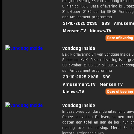
Bekijk aflevering 55 van Vandaag Inside u
8 hier op KIJK. Deze aflevering is uitg
31 oktober, 21:35 uur bij SBS6. Vandaag
een Amusement programma
31-10-2025 21:35
SBS
Amuseme
Mensen.TV
Nieuws.TV
Vandaag Inside
Bekijk aflevering 54 van Vandaag Inside u
8 hier op KIJK. Deze aflevering is uitg
30 oktober, 21:36 uur bij SBS6. Vandaag
een Amusement programma
30-10-2025 21:36
SBS
Amusement.TV
Mensen.TV
Nieuws.TV
Vandaag Inside
In deze twee uur durende uitzending gev
Genee en Johan Derksen, samen met
gasten aan tafel en aan de bar, hun o
mening over de uitslag. Merel Ek b
laatste uitslagennieuws.