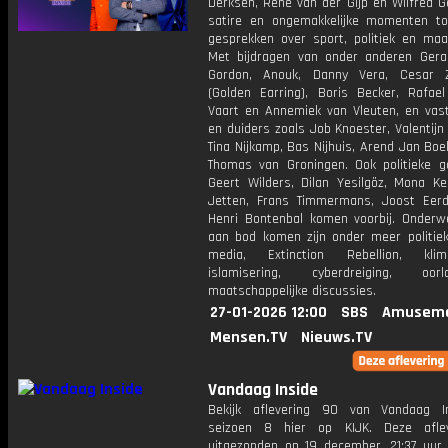
Derksen, René van der Gijp en Wilfred G
satire en ongemakkelijke momenten to
gesprekken over sport, politiek en maat
Met bijdragen van onder anderen Gerar
Gordon, Anouk, Danny Vera, Cesar Z
(Golden Earring), Boris Becker, Rafae
Vaart en Annemiek van Vleuten, en vas
en duiders zoals Job Knoester, Valentijn
Tina Nijkamp, Bas Nijhuis, Arend Jan Boe
Thomas van Groningen. Ook politieke g
Geert Wilders, Dilan Yesilgöz, Mona Kei
Jetten, Frans Timmermans, Joost Ee
Henri Bontenbal komen voorbij. Onderw
aan bod komen zijn onder meer politiek,
media, Extinction Rebellion, klima
islamisering, cyberdreiging, o
maatschappelijke discussies.
27-01-2026 12:00
SBS
Amuseme
Mensen.TV
Nieuws.TV
Vandaag Inside
Bekijk aflevering 90 van Vandaag I
seizoen 8 hier op KIJK. Deze aflev
uitgezonden op 19 december, 21:37 uur 