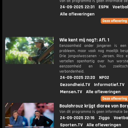
Van dit programma is geen informatie be
24-09-2025 22:31
ESPN
Voetbal
Alle afleveringen
Wie kent mij nog?: Afl. 1
Eenzaamheid onder jongeren is een 
probleem, maar vaak nog moeilijk besp
Drie jongvolwassenen - Jeroen, Rico 
vertellen openhartig over hun worst
eenzaamheid en hun zoektoc
verbondenheid.
24-09-2025 22:20
NPO2
Gezondheid.TV
Informatief.TV
Mensen.TV
Alle afleveringen
Boulahrouz krijgt diaree van Bor
Van dit programma is geen informatie be
24-09-2025 22:16
Ziggo
Voetba
Sporten.TV
Alle afleveringen