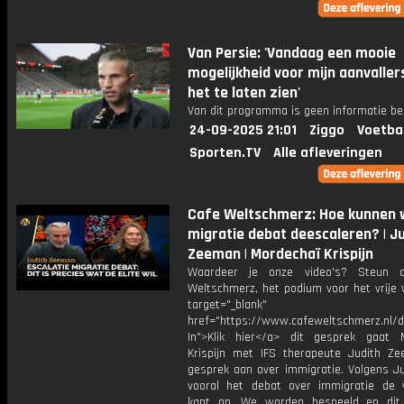
Van Persie: 'Vandaag een mooie
mogelijkheid voor mijn aanvalle
het te laten zien'
Van dit programma is geen informatie be
24-09-2025 21:01
Ziggo
Voetba
Sporten.TV
Alle afleveringen
Cafe Weltschmerz: Hoe kunnen 
migratie debat deescaleren? | J
Zeeman | Mordechaï Krispijn
Waardeer je onze video's? Steun 
Weltschmerz, het podium voor het vrije 
target="_blank"
href="https://www.cafeweltschmerz.nl/
In">Klik hier</a> dit gesprek gaat 
Krispijn met IFS therapeute Judith Z
gesprek aan over immigratie. Volgens Ju
vooral het debat over immigratie de 
kant op. We worden bespeeld en dit 