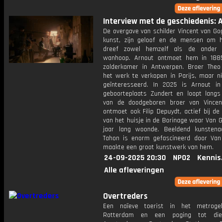
Interview met de geschiedenis: A
De overgave van schilder Vincent van Go
kunst, zijn geloof en de mensen om
dreef zowel hemzelf als de ander 
wanhoop. Arnout ontmoet hem in 188
zolderkamer in Antwerpen. Broer Theo
het werk te verkopen in Parijs, maar n
geïnteresseerd. In 2025 is Arnout in
geboorteplaats Zundert en loopt langs
van de doodgeboren broer van Vincen
ontmoet ook Filip Depuydt, actief bij de
van het huisje in de Borinage waar Van 
jaar lang woonde. Beeldend kunsten
Tahon is enorm gefascineerd door Va
maakte een groot kunstwerk van hem.
24-09-2025 20:30
NPO2
Kennis
Alle afleveringen
Overtreders
Een naïeve toerist in het metroge
Rotterdam en een poging tot die