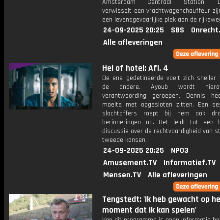
Amsterdam Centraal Station. Da
verwisselt een vrachtwagenchauffeur zij
een levensgevaarlijke plek aan de rijkswe
24-09-2025 20:25
SBS
Onrecht
Alle afleveringen
Hel of hotel: Afl. 4
De ene gedetineerde voelt zich sneller 
de andere. Ayoub wordt hiero
verantwoording geroepen. Dennis he
moeite met opgesloten zitten. Een se
slachtoffers roept bij hem ook dra
herinneringen op. Het leidt tot een b
discussie over de rechtvaardigheid van s
tweede kansen.
24-09-2025 20:25
NPO3
Amusement.TV
Informatief.TV
Mensen.TV
Alle afleveringen
Tengstedt: 'Ik heb gewacht op h
moment dat ik kan spelen'