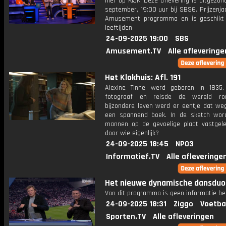
hier op KIJK. Deze aflevering is uitgezo
september, 19:00 uur bij SBS6. Prijzenja
Amusement programma en is geschikt 
leeftijden
24-09-2025 19:00
SBS
Amusement.TV
Alle afleveringe
Het Klokhuis: Afl. 191
Alexine Tinne werd geboren in 1835
fotograaf en reisde de wereld ro
bijzondere leven werd er eentje dat weg
een spannend boek. In de sketch wo
mannen op de gevoelige plaat vastgel
door wie eigenlijk?
24-09-2025 18:45
NPO3
Informatief.TV
Alle afleveringe
Het nieuwe dynamische dansduo
Van dit programma is geen informatie be
24-09-2025 18:31
Ziggo
Voetba
Sporten.TV
Alle afleveringen