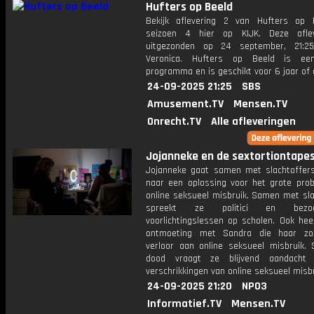
Hufters op Beeld
Bekijk aflevering 2 van Hufters op 
seizoen 4 hier op KIJK. Deze aflev
uitgezonden op 24 september, 21:25
Veronica. Hufters op Beeld is een
programma en is geschikt voor 6 jaar of
24-09-2025 21:25
SBS
Amusement.TV
Mensen.TV
Onrecht.TV
Alle afleveringen
Jojanneke en de sextortiontapes:
Jojanneke gaat samen met slachtoffer
naar een oplossing voor het grote pro
online seksueel misbruik. Samen met sla
spreekt ze politici en bez
voorlichtingslessen op scholen. Ook hee
ontmoeting met Sandra die haar zo
verloor aan online seksueel misbruik. S
dood vraagt ze blijvend aandacht
verschrikkingen van online seksueel misbr
24-09-2025 21:20
NPO3
Informatief.TV
Mensen.TV