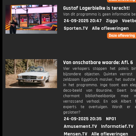
Gustaf Lagerbielke is terecht!
Van dit programma is geen informatie be
24-09-2025 20:47
Ziggo
Voetba
Sporten.TV
Alle afleveringen
Van onschatbare waarde: Afl. 6
Vier verkopers stappen het paleis b
bijzondere objecten. Quinten verras
zeldzaam Egyptisch masker, het oudste 
in het programma. Inge toont een ele
deco-beeld van Bouraine, Geert br
charmant bibliotheekbankje mee
verrassend verhaal. En ook Albert 
experts te overtuigen. Wordt er 
gesloten?
24-09-2025 20:35
NPO1
Amusement.TV
Informatief.TV
Mensen.TV
Alle afleveringen