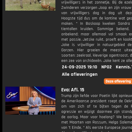
vrijwilligers in het zonnetje. Bij de eze
Zwinderen verzorgen Joop en zijn vrouw
van vrijwilligers dag in dag uit dez
Hoogste tijd dus om de kantine wat geze
maken. * In Boskoop kweken Sandra 
tientallen kruiden. Sommige bekend
onbekend; maar allemaal vol smaak e
met passie. Jetske ruikt, proeft en kook
Joke is vrijwilliger in natuurgebied de
Gorzen. Hier groeien de meest uite
soorten: zeekraal, kleverige ogentroost, d
een zee van orchideeën. Joke kent ze all
24-09-2025 19:10
NPO2
Kennis.
Alle afleveringen
Eva: Afl. 15
Trump zijn liefde voor Poetin lijkt opnieu
de Amerikaanse president roept de Oekr
om van zich af te bijten tegen de 
agressie en wijzigt daarmee zijn stand
de oorlog. Maar voor hoelang? We besp
met Maarten van Rossum, Helga Salem
van 't Einde. * Als eerste Europese journa