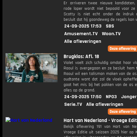
Er arriveren twee nieuwe kandidaten
rode loper wordt niet bepaald voor ze u
Scotty is niet echt onder de indruk 
besluit dat hij gaandeweg de regels kan w
24-09-2025 17:53
SBS
Amusement.TV
Woon.TV
Alle afleveringen
Brugklas: Afl. 18
Violet voelt zich schuldig omdat haar v
Raoul is overgegaan en ze besluit hem t
Raoul wil een talisman maken van de as
oudtante want dat zal de vloek opheffe
gaat het mis bij het pakken van de as e
alles op de grond.
24-09-2025 17:50
NPO3
Jonger
Serie.TV
Alle afleveringen
Hart van Nederland - Vroege Edit
Bekijk aflevering 191 van Hart van Ne
Vroege Editie uit seizoen 2025 hier op 