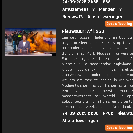
24-09-2025 21:35
SBS
Amusement.TV
Mensen.TV
Nieuws.TV
Alle afleveringen
Nieuwsuur: Afl. 258
Een deal tussen Nederland en Ugand
uitgeprocedeerde asielzoekers op te va
op handen zijn, meldt RTL Nieuws. We 
dit o.a. met Mark Klaassen, universita
Europees migratierecht en lid van de A
Migratie. * De Nederlandse rugbybond
knoop doorgehakt: in de erekla
transvrouwen onder bepaalde voo
welkom om mee te spelen in vrouwen
Modeontwerper Iris van Herpen is al rui
één van de meest vooruitst
modeontwerpers ter wereld. Ze op
solotentoonstelling in Parijs, en die tento
is vanaf deze week te zien in Nederland.
24-09-2025 21:30
NPO2
Nieuws
Alle afleveringen