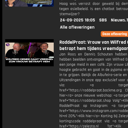
Haag was verrast door geweld bij dem
tegen asielbeleid. Is een chatbot betro
stemwijzer?
24-09-2025 18:05
SBS
Nieuws.
Alle afleveringen
RoddelPraat: Vrouw van Wilfred
betrapt hem tijdens vreemdgaa
Jan Roos en Dennis Schouten hebben
hebben beelden ontvangen van Wilfred 
een jonge meid in een café. Zijn vrouw Lil
hoogte gebracht en gaat in de pyjama er
in te grijpen. Bekijk de Albufeira-serie en
Uitzendingen in onze app exclusief voor
via: <a target="_b
href="https://roddelpraat.backme.org Ch
hier</a> onze nieuwe webshop: <a target
href="https://roddelpraat.shop Volg">Kli
RoddelPraat op Instagram: <a target
href="https://www.instagram.com/rodde
hl=nl 20%">Klik hier</a> Korting bij Zele
kortingscode roddelpraat via: <a target
href="https://zelesta.nl Tot">Klik