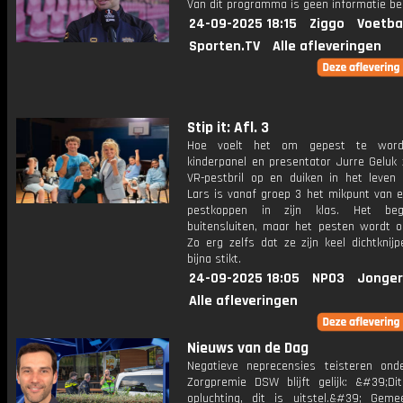
Van dit programma is geen informatie be
24-09-2025 18:15
Ziggo
Voetba
Sporten.TV
Alle afleveringen
Stip it: Afl. 3
Hoe voelt het om gepest te wor
kinderpanel en presentator Jurre Geluk 
VR-pestbril op en duiken in het leven 
Lars is vanaf groep 3 het mikpunt van e
pestkoppen in zijn klas. Het be
buitensluiten, maar het pesten wordt oo
Zo erg zelfs dat ze zijn keel dichtknijp
bijna stikt.
24-09-2025 18:05
NPO3
Jonger
Alle afleveringen
Nieuws van de Dag
Negatieve neprecensies teisteren ond
Zorgpremie DSW blijft gelijk: &#39;Di
opluchting, dit is uitstel.&#39; Gem