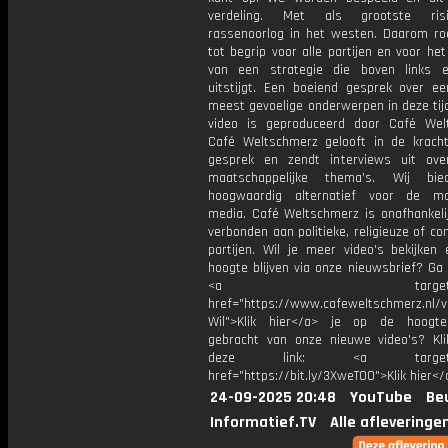
verdeling. Met als grootste ri
rassenoorlog in het westen. Daarom roe
tot begrip voor alle partijen en voor he
van een strategie die boven links 
uitstijgt. Een boeiend gesprek over e
meest gevoelige onderwerpen in deze tijd
video is geproduceerd door Café Wel
Café Weltschmerz gelooft in de krach
gesprek en zendt interviews uit ove
maatschappelijke thema's. Wij bi
hoogwaardig alternatief voor de ma
media. Café Weltschmerz is onafhankelij
verbonden aan politieke, religieuze of c
partijen. Wil je meer video's bekijken
hoogte blijven via onze nieuwsbrief? Ga
<a target="_bl
href="https://www.cafeweltschmerz.nl/v
Wil">Klik hier</a> je op de hoogt
gebracht van onze nieuwe video's? Kl
deze link: <a target="_
href="https://bit.ly/3XweTO0">Klik hier</
24-09-2025 20:48
YouTube
Be
Informatief.TV
Alle afleveringe