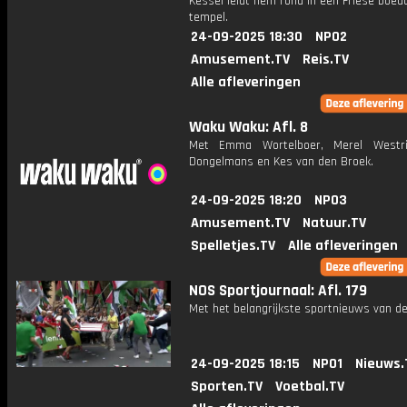
Kessel leidt hem rond in een Friese boed
tempel.
24-09-2025 18:30
NPO2
Amusement.TV
Reis.TV
Alle afleveringen
Waku Waku: Afl. 8
Met Emma Wortelboer, Merel Westri
Dongelmans en Kes van den Broek.
24-09-2025 18:20
NPO3
Amusement.TV
Natuur.TV
Spelletjes.TV
Alle afleveringen
NOS Sportjournaal: Afl. 179
Met het belangrijkste sportnieuws van de
24-09-2025 18:15
NPO1
Nieuws.
Sporten.TV
Voetbal.TV