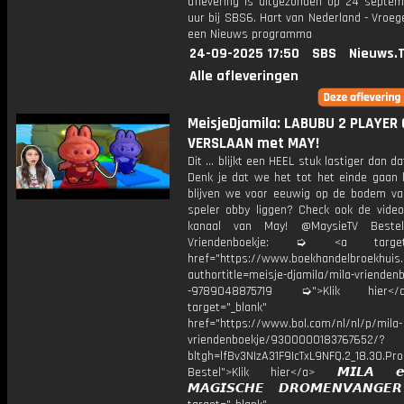
aflevering is uitgezonden op 24 septemb
uur bij SBS6. Hart van Nederland - Vroege
een Nieuws programma
24-09-2025 17:50
SBS
Nieuws.
Alle afleveringen
MeisjeDjamila: LABUBU 2 PLAYER
VERSLAAN met MAY!
Dit ... blijkt een HEEL stuk lastiger dan dat
Denk je dat we het tot het einde gaan 
blijven we voor eeuwig op de bodem va
speler obby liggen? Check ook de video
kanaal van May! @MaysieTV Bestel 
Vriendenboekje: ➭ <a target="
href="https://www.boekhandelbroekhuis.
authortitle=meisje-djamila/mila-vriendenb
-9789048875719 ➭">Klik hier
target="_blank"
href="https://www.bol.com/nl/nl/p/mila-
vriendenboekje/9300000183767652/?
bltgh=lfBv3NIzA31F9IcTxL9NFQ.2_18.30.Pro
Bestel">Klik hier</a> 𝙈𝙄𝙇𝘼 
𝙈𝘼𝙂𝙄𝙎𝘾𝙃𝙀 𝘿𝙍𝙊𝙈𝙀𝙉𝙑𝘼𝙉𝙂