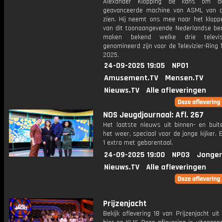
Alexander Klöpping de kans om 
geavanceerde machine van ASML van di
zien. Hij neemt ons mee naar het klopp
van dit toonaangevende Nederlandse bedr
maken bekend welke drie televis
genomineerd zijn voor de Televizier-Ring 
2025.
24-09-2025 19:05
NPO1
Amusement.TV
Mensen.TV
Nieuws.TV
Alle afleveringen
NOS Jeugdjournaal: Afl. 267
Het laatste nieuws uit binnen- en buit
het weer, speciaal voor de jonge kijker.
1 extra met gebarentaal.
24-09-2025 19:00
NPO3
Jonger
Nieuws.TV
Alle afleveringen
Prijzenjacht
Bekijk aflevering 18 van Prijzenjacht uit