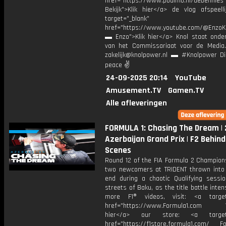
href="https://www.podimo.nl/debennies
Bekijk">Klik hier</a> de vlog afspeelli
target="_blank"
href="https://www.youtube.com/@EnzoKn
▬ Enzo">Klik hier</a> Knol staat onder
van het Commissariaat voor de Media.
zakelijk@knolpower.nl ▬ #Knolpower Di
peace ✌
24-09-2025 20:14
YouTube
Amusement.TV
Gamen.TV
Alle afleveringen
FORMULA 1: Chasing The Dream |
Azerbaijan Grand Prix | F2 Behin
Scenes
Round 12 of the FIA Formula 2 Champion
two newcomers at TRIDENT thrown into
end during a chaotic Qualifying sessi
streets of Baku, as the title battle intens
more F1® videos, visit: <a target=
href="https://www.Formula1.com Vis
hier</a> our store: <a target=
href="https://f1store.formula1.com/ Fol