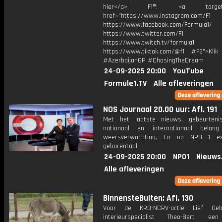
hier</a> F1®: <a target="_
href="https://www.instagram.com/F1
https://www.facebook.com/Formula1/
https://www.twitter.com/F1
https://www.twitch.tv/formula1
https://www.tiktok.com/@f1 #F2">Klik
#AzerbaijanGP #ChasingTheDream
24-09-2025 20:00
YouTube
Formule1.TV
Alle afleveringen
NOS Journaal 20.00 uur: Afl. 191
Met het laatste nieuws, gebeurteni
nationaal en internationaal bela
weersverwachting. En op NPO 1 e
gebarentaal.
24-09-2025 20:00
NPO1
Nieuws
Alle afleveringen
BinnensteBuiten: Afl. 130
Voor de KRO-NCRV-actie Lief Ge
interieurspecialist Theo-Bert ee