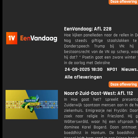
EenVandaag: Afl. 228
Hoe kijken panelleden naar de rellen in 
Nog steeds giftige staalslakken t
Donderspeech Trump bij VN: hij
bestaansrecht van de VN op scherp, wa
hij dat? * Poetin gaat een zware winter
in de oorlog met Oekraïne
24-09-2025 18:30
NPO1
Nieuws
Alle afleveringen
Noord-Zuid-Oost-West: Afl. 112
In Hoe gaat het? spreekt presenta
Zuiderwijk spontaan mensen aan in de ha
ziekenhuis. Emigrearje nei Fryslân: Daa
zoek naar religie in Friesland. Hij 
Wâlterswrâld, waar hij een afspraak 
dominee Karel Bogerd. Daan ontmoet
boeddhist in Hantum. De boeddhist