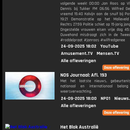
volgende week! 00:00 Jan Roos op Vl
Dennis bij Tukker FM 06:56 Wilfred G
vreemd 15:40 Kalvijn aan de snuif bij P
19:21 Demonstratie op het Malievel
Rechts 27:59 Politie schiet op 15-jarig jon
Ongestelde vrouwen eisen vrije dag 45:
Ouwehand misdraagt zich in de Twee
#roddelpraat #janroos #wilfredgenee
24-09-2025 18:02
YouTube
Amusement.TV
Mensen.TV
Alle afleveringen
NOS Journaal: Afl. 193
Met het laatste nieuws, gebeurteni
nationaal en internationaal bela
weersverwachting.
24-09-2025 18:00
NPO1
Nieuws
Alle afleveringen
Het Blok Australië