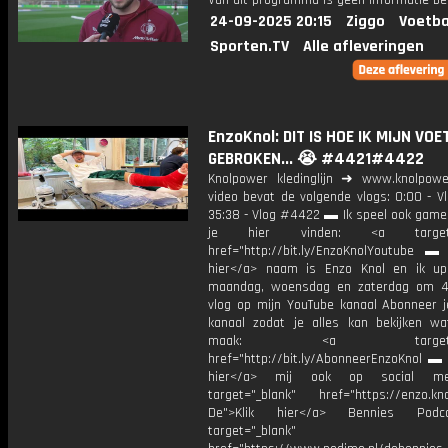
Van dit programma is geen informatie be
24-09-2025 20:15
Ziggo
Voetba
Sporten.TV
Alle afleveringen
EnzoKnol: DIT IS HOE IK MIJN VOE
GEBROKEN... 😭 #4421#4422
Knolpower kledinglijn ➜ www.knolpowe
video bevat de volgende vlogs: 0:00 - V
35:38 - Vlog #4422 ▬ Ik speel ook games
je hier vinden: <a target="
href="http://bit.ly/EnzoKnolYoutube ▬ M
hier</a> naam is Enzo Knol en ik up
maandag, woensdag en zaterdag om 4
vlog op mijn YouTube kanaal Abonneer j
kanaal zodat je alles kan bekijken w
maak: <a target="_b
href="http://bit.ly/AbonneerEnzoKnol ▬ 
hier</a> mij ook op social me
target="_blank" href="https://enzo.kno
De">Klik hier</a> Bennies Podc
target="_blank"