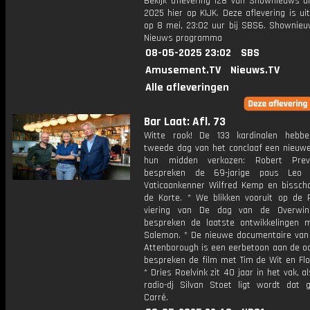
Bekijk aflevering 128 van Shownieuws ui
2025 hier op KIJK. Deze aflevering is u
op 8 mei, 23:02 uur bij SBS6. Shownieu
Nieuws programma
08-05-2025 23:02
SBS
Amusement.TV
Nieuws.TV
Alle afleveringen
Bar Laat: Afl. 73
Witte rook! De 133 kardinalen hebb
tweede dag van het conclaaf een nieuwe
hun midden verkozen: Robert Pre
bespreken de 69-jarige paus Leo
Vaticaankenner Wilfred Kemp en bissch
de Korte. * We blikken vooruit op de 
viering van De dag van de Overwin
bespreken de laatste ontwikkelingen 
Salemon. * De nieuwe documentaire van 
Attenborough is een eerbetoon aan de o
bespreken de film met Tim de Wit en Flo
* Dries Roelvink zit 40 jaar in het vak, a
radio-dj Silvan Stoet ligt wordt dat g
Carré.