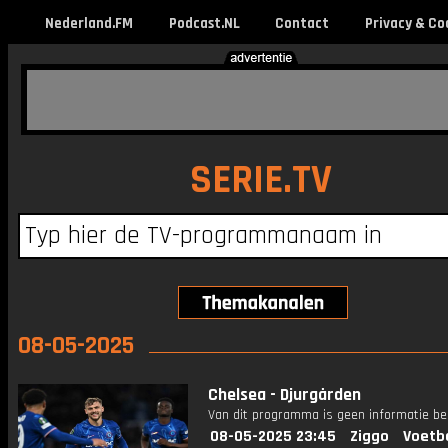
Nederland.FM
Podcast.NL
Contact
Privacy & Co
SERIE.TV
08-05-2025
Chelsea - Djurgården
Van dit programma is geen informatie be
08-05-2025 23:45
Ziggo
Voetb