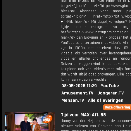
hier mijn TRUIEN EN NOG MEER VETTE D
target="_blank" href="http://www.gioxl.
hier</a> Abonneer voor meer ple
target="_blank" href="http://bit.ly/Ab
♦">Klik hier</a> Mij dagelijks volgen?
kijkje hier: - Instagram: <a target
href="https://www.instagram.com/gio/
hier</a> ben Giovanni en ik probeer het 
YouTube te entertainen met video's! Al mi
zijn in 1080p, dat betekent dus HD! 
video's als verhalen over levensgebeur
vlogs en allerlei challenges en rando
Reizen en vloggen vind ik het leukste o
Ik upload ook veel video's met mijn fam
dat wordt altijd goed ontvangen. Elke da
kan jij een video verwachten.
08-05-2025 17:29
YouTube
Amusement.TV
Jongeren.TV
Mensen.TV
Alle afleveringen
Tijd voor MAX: Afl. 88
Janny van der Heijden over de opname
nieuwe seizoen van Denkend aan Holl