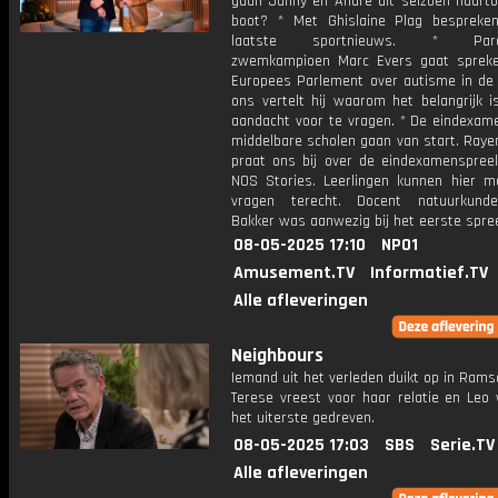
gaan Janny en André dit seizoen naart
boot? * Met Ghislaine Plag besprek
laatste sportnieuws. * Paral
zwemkampioen Marc Evers gaat spreke
Europees Parlement over autisme in de s
ons vertelt hij waarom het belangrijk i
aandacht voor te vragen. * De eindexam
middelbare scholen gaan van start. Raye
praat ons bij over de eindexamenspree
NOS Stories. Leerlingen kunnen hier m
vragen terecht. Docent natuurkund
Bakker was aanwezig bij het eerste spre
08-05-2025 17:10
NPO1
Amusement.TV
Informatief.TV
Alle afleveringen
Neighbours
Iemand uit het verleden duikt op in Rams
Terese vreest voor haar relatie en Leo 
het uiterste gedreven.
08-05-2025 17:03
SBS
Serie.TV
Alle afleveringen