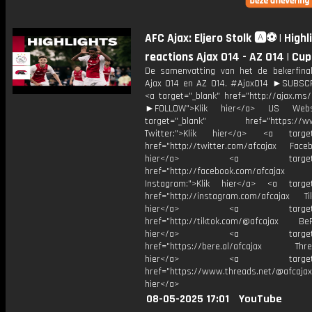
AFC Ajax: Eljero Stolk 🅰️⚽️ | High
reactions Ajax O14 - AZ O14 | Cup
De samenvatting van het de bekerfina
Ajax O14 en AZ O14. #AjaxO14 ►SUBS
<a target="_blank" href="http://ajax.ms
►FOLLOW">Klik hier</a> US Webs
target="_blank" href="https://www
Twitter:">Klik hier</a> <a target=
href="http://twitter.com/afcajax Facebo
hier</a> <a target="_
href="http://facebook.com/afcajax
Instagram:">Klik hier</a> <a target
href="http://instagram.com/afcajax TikT
hier</a> <a target="_
href="http://tiktok.com/@afcajax BeRe
hier</a> <a target="_
href="https://bere.al/afcajax Threa
hier</a> <a target="_
href="https://www.threads.net/@afcajax
hier</a>
08-05-2025 17:01
YouTube