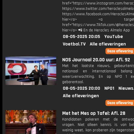
href="https://www.instagram.com/herac
https://www.twitter.com/heraclesalmelo
https://www.facebook.com/HeraclesAlmel
hier</a> <a target="_
href="https://www.TikTok.com/@heracles
hier</a> 📲 En de Heracles Almelo App
08-05-2025 20:05
YouTube
Voetbal.TV
Alle afleveringen
NOS Journaal 20.00 uur: Afl. 92
Met het laatste nieuws, gebeurteni
nationaal en internationaal bela
weersverwachting. En op NPO 1 e
gebarentaal.
08-05-2025 20:00
NPO1
Nieuws
Alle afleveringen
Met het Mes op Tafel: Afl. 28
Kandidaten pokeren met de antwo
vragen. Niet alleen kennis is van be
weinig weet, kan proberen zijn tegensta