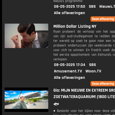
Nieuws programma
08-05-2025 17:50
SBS
Nieuws.
Alle afleveringen
Million Dollar Listing NY
Ryan probeert de verkoop van het ap
van zijn oud-studiegenoot te redden do
ter wereld op zoek te gaan naar een ko
probeert ondertussen zijn veeleisende c
voor zich te winnen. En Fredrik voelt d
het eerste appartement van Edmunds c
verkopen.
08-05-2025 17:34
SBS
Amusement.TV
Woon.TV
Alle afleveringen
Gio: MIJN NIEUWE EN EXTREEM GR
ZOETWATERAQUARIUM! (1800 LITE
🐟
♦ Bedankt voor het kijken naar deze vid