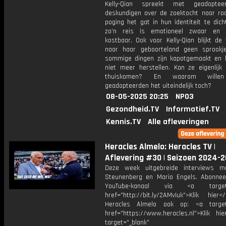
Kelly-Qian spreekt met geadopte
deskundigen over de zoektocht naar ro
poging het gat in hun identiteit te dic
zo'n reis is emotioneel zwaar en f
kostbaar. Ook voor Kelly-Qian blijkt de
naar haar geboorteland geen sprookje
sommige dingen zijn kapotgemaakt en l
niet meer herstellen. Kan ze eigenlijk 
thuiskomen? En waarom willen
geadopteerden het uiteindelijk toch?
08-05-2025 20:25
NPO3
Gezondheid.TV
Informatief.TV
Kennis.TV
Alle afleveringen
Heracles Almelo: Heracles TV |
Aflevering #30 | Seizoen 2024-
Deze week uitgebreide interviews m
Steunenberg en Mario Engels. Abonne
YouTube-kanaal via <a target="
href="http://bit.ly/2AMvIuk">Klik hier
Heracles Almelo ook op: <a target=
href="https://www.heracles.nl">Klik hi
target="_blank"