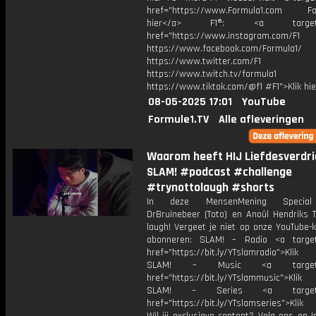
href="https://www.Formula1.com Fol
hier</a> F1®: <a target="_
href="https://www.instagram.com/F1
https://www.facebook.com/Formula1/
https://www.twitter.com/F1
https://www.twitch.tv/formula1
https://www.tiktok.com/@f1 #F1">Klik hi
08-05-2025 17:01
YouTube
Formule1.TV
Alle afleveringen
Waarom heeft HIJ Liefdesverdriet
SLAM! #podcast #challenge
#trynottolaugh #shorts
In deze MensenMening Special
DrBruinebeer (Toto) en Anoûl Hendriks T
laugh! Vergeet je niet op onze YouTube-
abonneren: SLAM! – Radio <a target
href="https://bit.ly/YTslamradio">Klik
SLAM! – Music <a target="_
href="https://bit.ly/YTslammusic">Klik
SLAM! – Series <a target="
href="https://bit.ly/YTslamseries">Klik