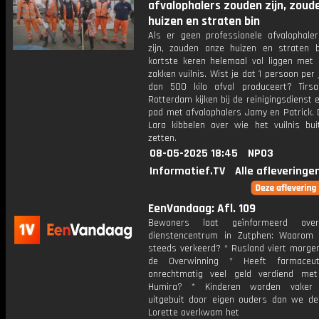
afvalophalers zouden zijn, zoud
huizen en straten bin
Als er geen professionele afvalophale
zijn, zouden onze huizen en straten 
kortste keren helemaal vol liggen met 
zakken vuilnis. Wist je dat 1 persoon per
dan 500 kilo afval produceert? Tirs
Rotterdam kijken bij de reinigingsdienst
pad met afvalophalers Jamy en Patrick. 
Lara kibbelen over wie het vuilnis bu
zetten.
08-05-2025 18:45
NPO3
Informatief.TV
Alle afleveringe
EenVandaag: Afl. 109
Bewoners laat geïnformeerd ove
dienstencentrum in Zutphen: Waarom
steeds verkeerd? * Rusland viert morge
de Overwinning * Heeft farmaceu
onrechtmatig veel geld verdiend met
Humira? * Kinderen worden vaker 
uitgebuit door eigen ouders dan we de
Lorette overkwam het