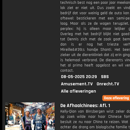
technisch best nog een paar jaar meekan
lak ziet er niet uit. Dus zoekt en vin
bedrijf dat voor weinig geld de auto ka
oftewel: bestickeren met een semi-p
laag. Maar als ze de wagen terugziet,
perplex: hij is alleen maar lelijker 
Overleg met het bedrijf blijkt niet goed
tot Dennis zich met de zaak gaat bem
dan is er nog het trieste verh
Mireille&#39;s hondje Shanti. Het bee
zieker uit de dierenkliniek dat zij erin gin
is helemaal verbrand. De dierenarts vin
het al prima heeft opgelost en wil ve
contact.
08-05-2025 20:29
SBS
Amusement.TV
Onrecht.TV
Alle afleveringen
De Afhaalchinees: Afl. 1
Kelly-Qian van Binsbergen wist zeker da
op zoek wilde naar haar Chinese fami
besluit ze nu naar China te reizen. Wat 
achter die drang om biologische familie 