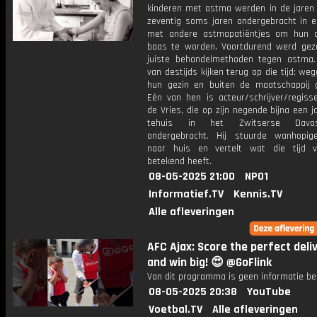
kinderen met astma werden in de jaren 
zeventig soms jaren ondergebracht in e
met andere astmapatiëntjes om hun 
baas te worden. Voortdurend werd gez
juiste behandelmethoden tegen astma.
van destijds kijken terug op die tijd; weg
hun gezin en buiten de maatschappij g
Eén van hen is acteur/schrijver/regiss
de Vries, die op zijn negende bijna een j
tehuis in het Zwitserse Dav
ondergebracht. Hij stuurde wanhopig
naar huis en vertelt wat die tijd 
betekend heeft.
08-05-2025 21:00
NPO1
Informatief.TV
Kennis.TV
Alle afleveringen
AFC Ajax: Score the perfect deli
and win big! ​⁠​⁠😍 @GoFlink
Van dit programma is geen informatie be
08-05-2025 20:38
YouTube
Voetbal.TV
Alle afleveringen