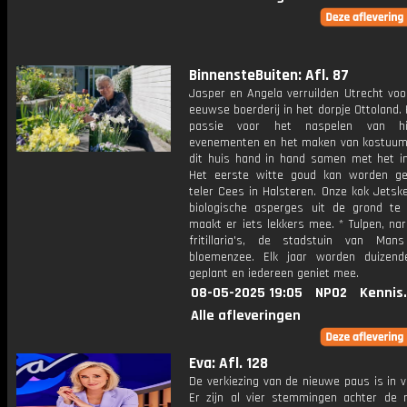
BinnensteBuiten: Afl. 87
Jasper en Angela verruilden Utrecht voo
eeuwse boerderij in het dorpje Ottoland.
passie voor het naspelen van his
evenementen en het maken van kostuum
dit huis hand in hand samen met het int
Het eerste witte goud kan worden ge
teler Cees in Halsteren. Onze kok Jetsk
biologische asperges uit de grond te
maakt er iets lekkers mee. * Tulpen, na
fritillaria's, de stadstuin van Ma
bloemenzee. Elk jaar worden duizend
geplant en iedereen geniet mee.
08-05-2025 19:05
NPO2
Kennis
Alle afleveringen
Eva: Afl. 128
De verkiezing van de nieuwe paus is in v
Er zijn al vier stemmingen achter de 