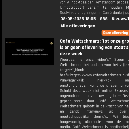
van AI-naaktbeelden. Amsterdam probeert
klimaatrapport geheim te houden. M
Roelvink alsnog zingen in Carré dankzij pe
08-05-2025 18:05
SBS
Nieuws.
Alle afleveringen
Cafe Weltschmerz: Tot onze grot
is er geen aflevering van Staat's
deze week
Waardeer je onze video's? Steun 
Weltschmerz, het podium voor het vrije 
target="_blank"
href="https://www.cafeweltschmerz.nl/
Vanwege">Klik hier</a> onvo
omstandigheden komt de aflevering va
Schuld deze week niet online. Excuses
ongemak en dank voor uw begrip. --- Dez
geproduceerd door Café Weltschme
Weltschmerz gelooft in de kracht van he
en zendt interviews uit over 
maatschappelijke thema's. Wij bi
hoogwaardig alternatief voor de ma
media. Café Weltschmerz is onafhankelij