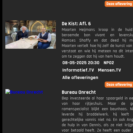
De Kist: Afl. 6
Maarten Heijmans kroop in de hui
beroemde bon vivant en levensku
Ramses Shaffy en dat deed hij mees
Maarten vertelt hoe hij zelf de kunst van
verstaat en wie hij meteen na dit inter
om te zeggen dat hij van hem houdt.
08-05-2025 20:30
NPO2
Informatief.TV
Mensen.TV
Alle afleveringen
Bureau Onrecht
Bep investeerde al haar spaargeld in ee
van haar rijtjeshuis. Maar de g
ramenspecialist blijkt een beunhaas. Ni
leverde hij broddelwerk, hij leeft
gerechtelijke vonnis niet na. En ook An
de hulp in van Dennis, als ze niet krij
voor betaald heeft. Ze heeft een ouder 