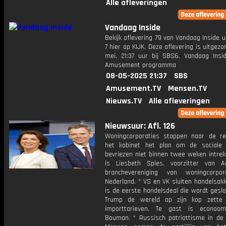
Alle afleveringen
Vandaag Inside
Bekijk aflevering 79 van Vandaag Inside u
7 hier op KIJK. Deze aflevering is uitgez
mei, 21:37 uur bij SBS6. Vandaag Insi
Amusement programma
08-05-2025 21:37
SBS
Amusement.TV
Mensen.TV
Nieuws.TV
Alle afleveringen
Nieuwsuur: Afl. 126
Woningcorporaties stappen naar de re
het kabinet het plan om de sociale
bevriezen niet binnen twee weken intrek
is Liesbeth Spies, voorzitter van 
branchevereniging van woningcorpor
Nederland. * VS en VK sluiten handelsak
is de eerste handelsdeal die wordt gesl
Trump de wereld op zijn kop zette 
importtarieven. Te gast is econoom
Bouman. * Russisch patriottisme in de p