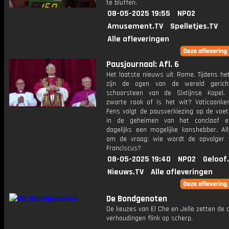
te bluffen.
08-05-2025 19:55
NPO2
Amusement.TV
Spelletjes.TV
Alle afleveringen
Pausjournaal: Afl. 6
Het laatste nieuws uit Rome. Tijdens he
zijn de ogen van de wereld geric
schoorsteen van de Sixtijnse Kapel
zwarte rook of is het wit? Vaticaanken
Fens volgt de pausverkiezing op de voet.
in de geheimen van het conclaaf en
dagelijks een mogelijke kanshebber. All
om de vraag: wie wordt de opvolger
Franciscus?
08-05-2025 19:40
NPO2
Geloof
Nieuws.TV
Alle afleveringen
De Bondgenoten
De keuzes van El Che en Jelle zetten de 
verhoudingen flink op scherp.