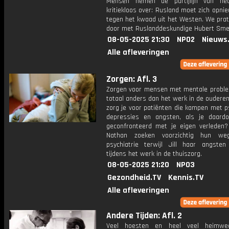
Mensen nemen de partijlijn van het
kritiekloos over: Rusland moet zich opn
tegen het kwaad uit het Westen. We prat
door met Ruslanddeskundige Hubert Sme
08-05-2025 21:30
NPO2
Nieuws
Alle afleveringen
Zorgen: Afl. 3
Zorgen voor mensen met mentale problem
totaal anders dan het werk in de oudere
zorg je voor patiënten die kampen met p
depressies en angsten, als je daard
geconfronteerd met je eigen verleden
Nathan zoeken voorzichtig hun w
psychiatrie terwijl Jill haar angsten
tijdens het werk in de thuiszorg.
08-05-2025 21:20
NPO3
Gezondheid.TV
Kennis.TV
Alle afleveringen
Andere Tijden: Afl. 2
Veel hoesten en heel veel heimwe