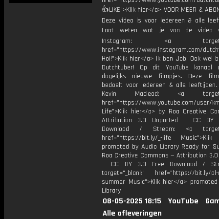
href="https://www.youtube.com/dutcht
👍LIKE">Klik hier</a> VOOR MEER & ABO
Deze video is voor iedereen & alle leef
Laat weten wat je van de video v
Instagram: <a target="_
href="https://www.instagram.com/dutch
Hoi!">Klik hier</a> Ik ben Job. Ook wel 
Dutchtuber! Op dit YouTube kanaal 
dagelijks nieuwe filmpjes. Deze film
bedoelt voor iedereen & alle leeftijden
Kevin Macleod: <a target="
href="https://www.youtube.com/user/k
Life">Klik hier</a> by Roa Creative 
Attribution 3.0 Unported — CC BY 
Download / Stream: <a target="
href="https://bit.ly/_-life Music">Klik
promoted by Audio Library Ready for 
Roa Creative Commons — Attribution 3.0
— CC BY 3.0 Free Download / St
target="_blank" href="https://bit.ly/al-
summer Music">Klik hier</a> promoted
Library
08-05-2025 18:15
YouTube
Gam
Alle afleveringen