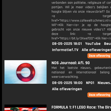
verbonden aan politieke, religieuze of c
partijen. Wil je meer video's bekijken
hoogte blijven via onze nieuwsbrief? Ga
<a target="_bl
href="https://www.cafeweltschmerz.nl/v
Wil">Klik hier</a> je op de hoogt
gebracht van onze nieuwe video's? Kl
deze link: <a target="_
href="https://bit.ly/3XweTO0">Klik hier</
08-05-2025 18:01
YouTube
Beu
Informatief.TV
Alle afleveringe
NOS Journaal: Afl. 90
Met het laatste nieuws, gebeurteni
nationaal en internationaal bela
weersverwachting.
08-05-2025 18:00
NPO1
Nieuws
Alle afleveringen
FORMULA 1: F1 LEGO Race: The Dir