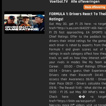
Voetbal.TV
Alle afleveringen
FORMULA 1: Drivers React To Thei
Ratings!
Out May 30, get F1 25 here: <a target
href="http://x.ea.com/84025">Klik hier
F1 25 fast approaching, EA SPORTS s
Chief Ratings Offer to the paddock to
drivers their initial ratings for the game!
each driver is rated by experts from th
Formula 1 and given scores out of 1
ratings in each category affect how they
track, as well as how they interact wit
your rivals in modes like My Team a
Career. 00:00 - Chief Ratings Officer
00:54 - Drivers guess their Experienc
Drivers rate their Racecraft 04:40 
assess their Awareness 06:50 - Driver
their Pace 08:01 - Drivers calculate the
09:16 - The Reveal! 11:45 - What did the o
13:00 - F1 25, out May 30! What’s new 
Check here: �� <a target="
href="https://linktr.ee/easportsf1 
hier</a> more F1® videos, visit <a targe