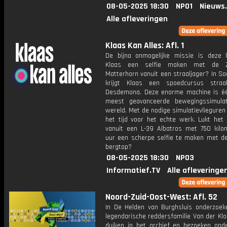
08-05-2025 18:30
NPO1
Nieuws
Alle afleveringen
Klaas Kan Alles: Afl. 1
De bijna onmogelijke missie is deze 
Klaas een selfie maken met de Z
Matterhorn vanuit een straaljager? In S
krijgt Klaas een spoedcursus straa
Desdemona. Deze enorme machine is é
meest geavanceerde bewegingssimula
wereld. Met de nodige simulatievlieguren 
het tijd voor het echte werk. Lukt het
vanuit een L-39 Albatros met 750 kilo
uur een scherpe selfie te maken met d
bergtop?
08-05-2025 18:30
NPO3
Informatief.TV
Alle afleveringe
Noord-Zuid-Oost-West: Afl. 52
In De Helden van Burghsluis onderzoe
legendarische reddersfamilie Van der Kl
duiken in het archief en bezoeken ond