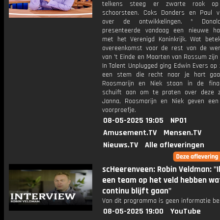
telkens steeg er zwarte rook o
schoorsteen. Coks Donders en Paul 
over de ontwikkelingen. * Dona
presenteerde vandaag een nieuwe ha
met het Verenigd Koninkrijk. Wat bete
overeenkomst voor de rest van de we
van 't Einde en Maarten van Rossum zijn 
In Talent Unplugged ging Edwin Evers op
een stem die recht naar je hart gaa
Roosmarijn en Niek staan in de fina
schuift aan om te praten over deze z
Janna, Roosmarijn en Niek geven een
voorproefje.
08-05-2025 19:05
NPO1
Amusement.TV
Mensen.TV
Nieuws.TV
Alle afleveringen
scHeerenveen: Robin Veldman: "Ik
een team op het veld hebben wa
continu blijft gaan"
Van dit programma is geen informatie be
08-05-2025 19:00
YouTube