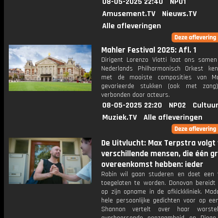
08-05-2025 22:40
NPO1
Amusement.TV
Nieuws.TV
Alle afleveringen
Mahler Festival 2025: Afl. 1
Dirigent Lorenzo Viotti laat ons same
Nederlands Philharmonisch Orkest ke
met de mooiste composities van Ma
gevarieerde stukken (ook met zang
verbonden door acteurs.
08-05-2025 22:20
NPO2
Cultuur
Muziek.TV
Alle afleveringen
De Uitvlucht: Max Terpstra volgt 
verschillende mensen, die één g
overeenkomst hebben: ieder
Robin wil gaan studeren en doet een
toegelaten te worden. Donovan bereidt 
op zijn opname in de afkickkliniek. Mad
hele persoonlijke gedichten voor op een
Shannon vertelt over haar worste