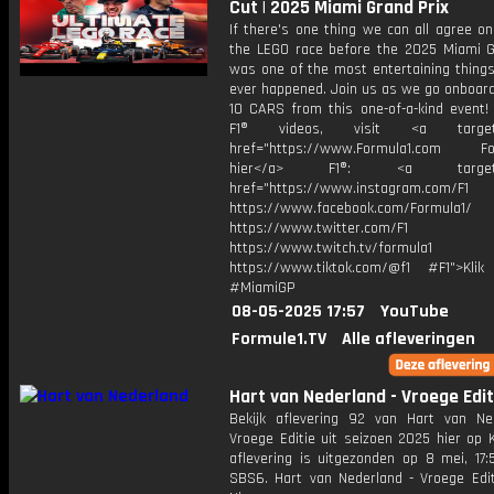
Cut | 2025 Miami Grand Prix
If there's one thing we can all agree on,
the LEGO race before the 2025 Miami G
was one of the most entertaining things
ever happened. Join us as we go onboard
10 CARS from this one-of-a-kind event!
F1® videos, visit <a target="
href="https://www.Formula1.com Fol
hier</a> F1®: <a target="_
href="https://www.instagram.com/F1
https://www.facebook.com/Formula1/
https://www.twitter.com/F1
https://www.twitch.tv/formula1
https://www.tiktok.com/@f1 #F1">Klik
#MiamiGP
08-05-2025 17:57
YouTube
Formule1.TV
Alle afleveringen
Hart van Nederland - Vroege Edit
Bekijk aflevering 92 van Hart van Ne
Vroege Editie uit seizoen 2025 hier op 
aflevering is uitgezonden op 8 mei, 17:
SBS6. Hart van Nederland - Vroege Edit