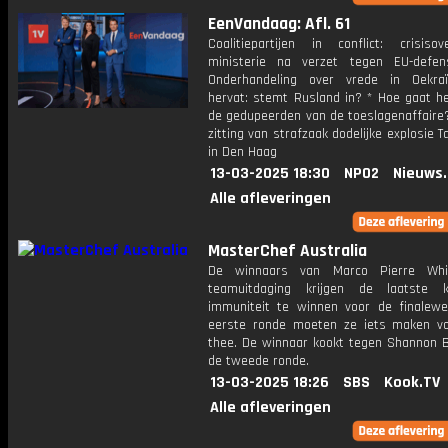
EenVandaag: Afl. 61
Coalitiepartijen in conflict: crisiso
ministerie na verzet tegen EU-defen
Onderhandeling over vrede in Oekra
hervat: stemt Rusland in? * Hoe gaat h
de gedupeerden van de toeslagenaffaire?
zitting van strafzaak dodelijke explosie
in Den Haag
13-03-2025 18:30
NPO2
Nieuws
Alle afleveringen
MasterChef Australia
De winnaars van Marco Pierre Whi
teamuitdaging krijgen de laatste
immuniteit te winnen voor de finalewe
eerste ronde moeten ze iets maken vo
thee. De winnaar kookt tegen Shannon B
de tweede ronde.
13-03-2025 18:26
SBS
Kook.TV
Alle afleveringen