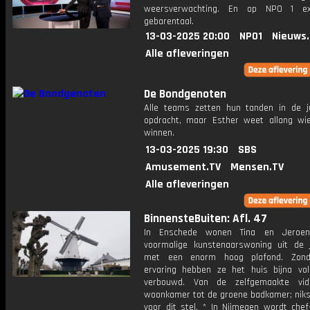
weersverwachting. En op NPO 1 e
gebarentaal.
13-03-2025 20:00
NPO1
Nieuws
Alle afleveringen
De Bondgenoten
Alle teams zetten hun tanden in de j
opdracht, maar Esther weet allang wi
winnen.
13-03-2025 19:30
SBS
Amusement.TV
Mensen.TV
Alle afleveringen
BinnensteBuiten: Afl. 47
In Enschede wonen Tina en Jeroe
voormalige kunstenaarswoning uit de 
met een enorm hoog plafond. Zond
ervaring hebben ze het huis bijna voll
verbouwd. Van de zelfgemaakte vi
woonkamer tot de groene badkamer; niks 
voor dit stel. * In Nijmegen wordt chef