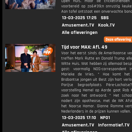
Open Huis, maar de cricketvrienden 
voorbereid op zo&#39;n onrustig keuken
Aan tafel ontstaat een onverwachte band
13-03-2025 17:25
SBS
Amusement.TV
Kook.TV
Alle afleveringen
Tijd voor MAX: Afl. 49
Voor het eerst sinds de Amerikaanse ver
treffen Mark Rutte en Donald Trump elka
Witte Huis. Wat hebben zij allemaal bes
gast: voormalig NOS-correspondent 
Marieke de Vries. * Hoe komt het
Brabantse jongen uit Best zijn hart verl
Parijse begraafplaats Père-Lachais
voorstelling Hemel op Aarde gaat Rob
zoek naar het antwoord. * Het schaa
nadert zijn apotheose, met de WK Afs
het Noorse Hamar. Gianne Romme vert
Nederlanders in de prijzen kunnen vallen.
13-03-2025 17:10
NPO1
Amusement.TV
Informatief.TV