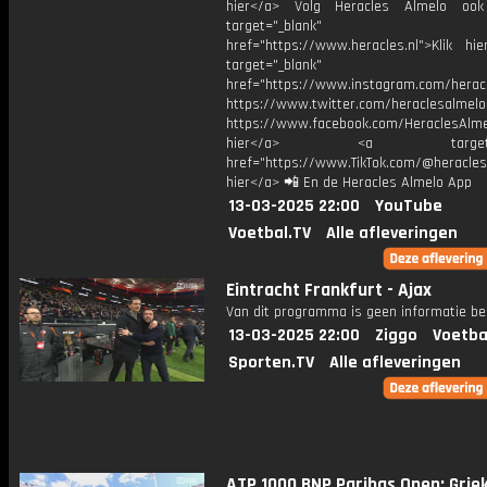
hier</a> Volg Heracles Almelo oo
target="_blank"
href="https://www.heracles.nl">Klik hi
target="_blank"
href="https://www.instagram.com/herac
https://www.twitter.com/heraclesalmelo
https://www.facebook.com/HeraclesAlmel
hier</a> <a target="_
href="https://www.TikTok.com/@heracles
hier</a> 📲 En de Heracles Almelo App
13-03-2025 22:00
YouTube
Voetbal.TV
Alle afleveringen
Eintracht Frankfurt - Ajax
Van dit programma is geen informatie be
13-03-2025 22:00
Ziggo
Voetba
Sporten.TV
Alle afleveringen
ATP 1000 BNP Paribas Open: Grie