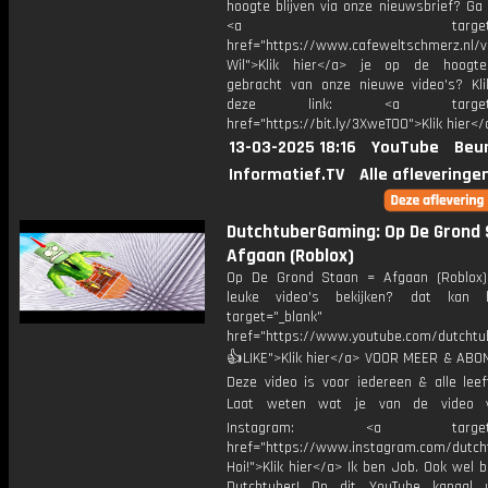
hoogte blijven via onze nieuwsbrief? Ga
<a target="_bl
href="https://www.cafeweltschmerz.nl/v
Wil">Klik hier</a> je op de hoogt
gebracht van onze nieuwe video's? Kl
deze link: <a target="_
href="https://bit.ly/3XweTO0">Klik hier</
13-03-2025 18:16
YouTube
Beur
Informatief.TV
Alle afleveringe
DutchtuberGaming: Op De Grond 
Afgaan (Roblox)
Op De Grond Staan = Afgaan (Roblox
leuke video's bekijken? dat kan h
target="_blank"
href="https://www.youtube.com/dutcht
👍LIKE">Klik hier</a> VOOR MEER & ABO
Deze video is voor iedereen & alle leef
Laat weten wat je van de video v
Instagram: <a target="_
href="https://www.instagram.com/dutch
Hoi!">Klik hier</a> Ik ben Job. Ook wel 
Dutchtuber! Op dit YouTube kanaal 