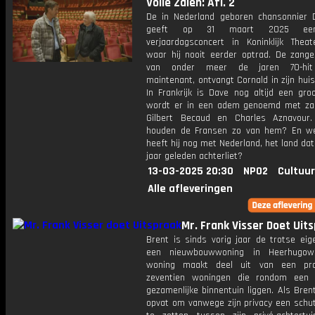
Volle Zalen: Afl. 2
De in Nederland geboren chansonnier 
geeft op 31 maart 2025 een
verjaardagsconcert in Koninklijk Theat
waar hij nooit eerder optrad. De zange
van onder meer de jaren 70-hit
maintenant, ontvangt Cornald in zijn huis 
In Frankrijk is Dave nog altijd een groo
wordt er in een adem genoemd met za
Gilbert Becaud en Charles Aznavour
houden de Fransen zo van hem? En w
heeft hij nog met Nederland, het land dat 
jaar geleden achterliet?
13-03-2025 20:30
NPO2
Cultuur
Alle afleveringen
Mr. Frank Visser Doet Uit
Brent is sinds vorig jaar de trotse eig
een nieuwbouwwoning in Heerhugow
woning maakt deel uit van een pro
zeventien woningen die rondom een 
gezamenlijke binnentuin liggen. Als Bren
opvat om vanwege zijn privacy een schut