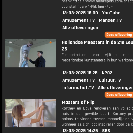
href="https://www.nienkeplas.com/theat
voorstellingen/">Klik hier</a>
13-03-2025 16:00
YouTube
Amusement.TV
Mensen.TV
Alle afleveringen
Hollandse Meesters in de 21e Eeu
26
Filmportretten van vijftien min
Nederlandse kunstenaars in hun werkomg
13-03-2025 15:25
NPO2
Amusement.TV
Cultuur.TV
Informatief.TV
Alle afleveringe
Masters of Flip
Kortney en Dave renoveren een volledig
huis in een gewilde buurt. Kortney pr
balans te vinden tussen mannelijk en vr
wanneer ze zich laat inspireren door de k
13-03-2025 14:25
SBS