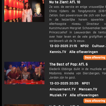
Nu te Zien!: Afl. 10
Ze was de eerste en enige vrouwelijke k
China tijdens de Tangdynastie (618
Zetian. Een powervrouw die zich van bur
in de keizerlijke harem opwerkte
allerhoogste niveau. Directeur
Kunstmuseum Margriet Schavemaker bekij
Princessehof in Leeuwarden de tentoo
over haar leven en de vele grafgiften v
aardewerk uit de 7e eeuw.
13-03-2025 21:15
NPO2
Cultuur
Kennis.TV
Alle afleveringen
The Best of Pop: Afl. 6
Diederik Ebbinge duikt in de muzikale e
Madonna. Anneke van Giersbergen, Yo
Jordan zijn te gast.
13-03-2025 20:35
NPO1
Amusement.TV
Mensen.TV
Muziek.TV
Alle afleveringen