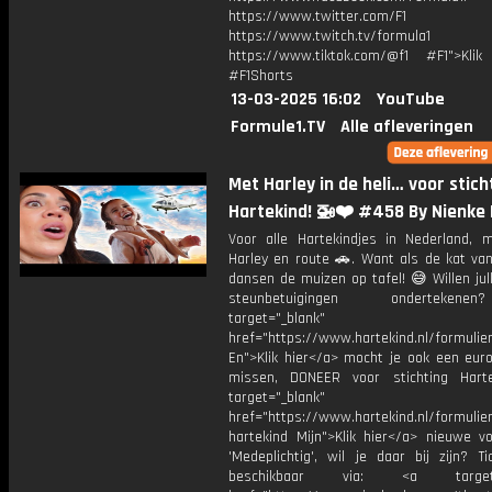
https://www.twitter.com/F1
https://www.twitch.tv/formula1
https://www.tiktok.com/@f1 #F1">Klik
#F1Shorts
13-03-2025 16:02
YouTube
Formule1.TV
Alle afleveringen
Met Harley in de heli… voor stich
Hartekind! 🚁❤️ #458 By Nienke 
Voor alle Hartekindjes in Nederland, m
Harley en route 🚗. Want als de kat van
dansen de muizen op tafel! 😅 Willen jul
steunbetuigingen onderteke
target="_blank"
href="https://www.hartekind.nl/formulie
En">Klik hier</a> mocht je ook een euro
missen, DONEER voor stichting Hart
target="_blank"
href="https://www.hartekind.nl/formulie
hartekind Mijn">Klik hier</a> nieuwe vo
'Medeplichtig', wil je daar bij zijn? Ti
beschikbaar via: <a target="