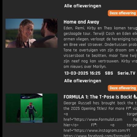
Alle afleveringen
Home and Away
Eden, Remi, Kirby en Theo komen teru
geslaagde tour. Terwijl Cash en Eden el
armen vliegen, verloopt de hereniging t
en Bree veel stroever. Ondertussen prob
Tane te overtuigen van zijn droom om 
vissersboot te bezitten, maar Tane twijf
zijn neef nog kan vertrouwen. Kirby vra
om nieuws over Marilyn.
13-03-2025 16:25
SBS
Serie.TV
Alle afleveringen
FORMULA 1: The T-Pose Is Back! 
George Russell has brought back the t
the 2025 Opening Titles! For more F1® vid
<a target="_bl
href="https://www.Formula1.com Fol
hier</a> F1®: <a target="_
href="https://www.instagram.com/F1
https://www.facebook.com/Formula1/