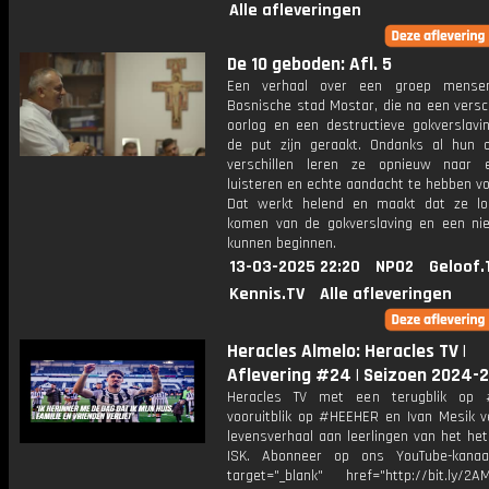
Alle afleveringen
De 10 geboden: Afl. 5
Een verhaal over een groep mense
Bosnische stad Mostar, die na een versch
oorlog en een destructieve gokverslavin
de put zijn geraakt. Ondanks al hun o
verschillen leren ze opnieuw naar 
luisteren en echte aandacht te hebben vo
Dat werkt helend en maakt dat ze l
komen van de gokverslaving en een ni
kunnen beginnen.
13-03-2025 22:20
NPO2
Geloof.
Kennis.TV
Alle afleveringen
Heracles Almelo: Heracles TV |
Aflevering #24 | Seizoen 2024-
Heracles TV met een terugblik op 
vooruitblik op #HEEHER en Ivan Mesik ve
levensverhaal aan leerlingen van het he
ISK. Abonneer op ons YouTube-kanaa
target="_blank" href="http://bit.ly/2AM