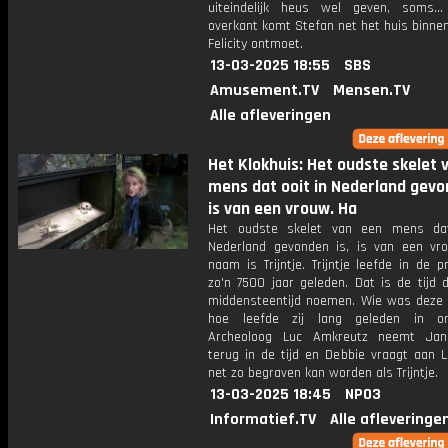
uiteindelijk heus wel geven, soms.
overkant komt Stefan net het huis binnen
Felicity ontmoet.
13-03-2025 18:55
SBS
Amusement.TV
Mensen.TV
Alle afleveringen
Het Klokhuis: Het oudste skelet 
mens dat ooit in Nederland gevo
is van een vrouw. Ha
Het oudste skelet van een mens dat
Nederland gevonden is, is van een vr
naam is Trijntje. Trijntje leefde in de pr
zo'n 7500 jaar geleden. Dat is de tijd 
middensteentijd noemen. Wie was deze
hoe leefde zij lang geleden in o
Archeoloog Luc Amkreutz neemt Ja
terug in de tijd en Debbie vraagt aan L
net zo begraven kan worden als Trijntje.
13-03-2025 18:45
NPO3
Informatief.TV
Alle afleveringe