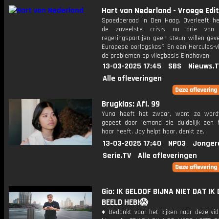
Hart van Nederland - Vroege Edit
Spoedberaad in Den Haag. Overleeft he
de zoveelste crisis nu drie van
regeringspartijen geen steun willen gev
Europese oorlogskas? En een Hercules-vl
de problemen op vliegbasis Eindhoven.
13-03-2025 17:45
SBS
Nieuws.
Alle afleveringen
Brugklas: Afl. 99
Yuna heeft het zwaar, want ze word
gepest door iemand die duidelijk een 
haar heeft. Joy helpt haar, denkt ze.
13-03-2025 17:40
NPO3
Jonger
Serie.TV
Alle afleveringen
Gio: IK GELOOF BIJNA NIET DAT IK 
BEELD HEB!😱
♦ Bedankt voor het kijken naar deze vid