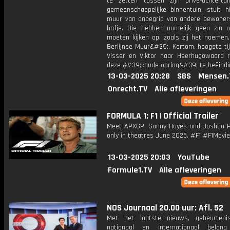
te zetten tussen zijn privé-achtert
gemeenschappelijke binnentuin, stuit h
muur van onbegrip van andere bewoner
hofje. Die hebben namelijk geen zin 
moeten kijken op, zoals zij het noemen
Berlijnse Muur&#39;. Kortom, hoogste ti
Visser en Viktor naar Heerhugowaard 
deze &#39;koude oorlog&#39; te beëindi
13-03-2025 20:28
SBS
Mensen.
Onrecht.TV
Alle afleveringen
FORMULA 1: F1 | Official Trailer
Meet APXGP. Sonny Hayes and Joshua Pe
only in theatres June 2025. #F1 #F1Movie
13-03-2025 20:03
YouTube
Formule1.TV
Alle afleveringen
NOS Journaal 20.00 uur: Afl. 52
Met het laatste nieuws, gebeurteni
nationaal en internationaal bela