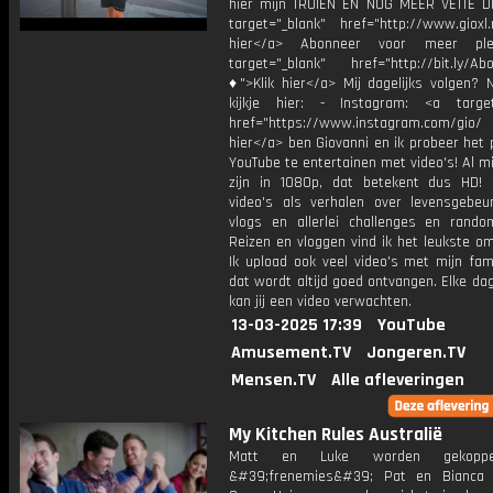
hier mijn TRUIEN EN NOG MEER VETTE D
target="_blank" href="http://www.gioxl.
hier</a> Abonneer voor meer ple
target="_blank" href="http://bit.ly/Ab
♦">Klik hier</a> Mij dagelijks volgen?
kijkje hier: - Instagram: <a target
href="https://www.instagram.com/gio/
hier</a> ben Giovanni en ik probeer het 
YouTube te entertainen met video's! Al mi
zijn in 1080p, dat betekent dus HD! 
video's als verhalen over levensgebeur
vlogs en allerlei challenges en rando
Reizen en vloggen vind ik het leukste o
Ik upload ook veel video's met mijn fam
dat wordt altijd goed ontvangen. Elke da
kan jij een video verwachten.
13-03-2025 17:39
YouTube
Amusement.TV
Jongeren.TV
Mensen.TV
Alle afleveringen
My Kitchen Rules Australië
Matt en Luke worden gekopp
&#39;frenemies&#39; Pat en Bianca 