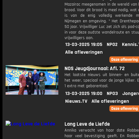
Mazairac meegenomen in de wereld van b
brood. Voor dit brood is meel nodig, wat
is van de enig volledig werkende m
Nijmegen en omgeving. * Het Drenthepa
50 jaar. Vrijwilliger Luc zet zich als pad-
in voor deze oudste wandelroute en stuu
vrijwilligers aan.
13-03-2025 19:05
NPO2
Kennis.
Alle afleveringen
NOS Jeugdjournaal: Afl. 72
Het laatste nieuws uit binnen- en buit
het weer, speciaal voor de jonge kijker.
1 extra met gebarentaal.
13-03-2025 19:00
NPO3
Jonger
Nieuws.TV
Alle afleveringen
Lang Leve de Liefde
Annika verwacht van haar date Robber
haar veel bevestiging geeft. En Robber