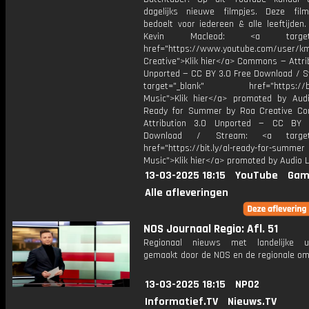
dagelijks nieuwe filmpjes. Deze film
bedoelt voor iedereen & alle leeftijden
Kevin Macleod: <a target="
href="https://www.youtube.com/user/k
Creative">Klik hier</a> Commons — Attri
Unported — CC BY 3.0 Free Download / S
target="_blank" href="https://bit.
Music">Klik hier</a> promoted by Audi
Ready for Summer by Roa Creative C
Attribution 3.0 Unported — CC BY 
Download / Stream: <a target="
href="https://bit.ly/al-ready-for-summer
Music">Klik hier</a> promoted by Audio L
13-03-2025 18:15
YouTube
Gam
Alle afleveringen
NOS Journaal Regio: Afl. 51
Regionaal nieuws met landelijke uit
gemaakt door de NOS en de regionale om
13-03-2025 18:15
NPO2
Informatief.TV
Nieuws.TV