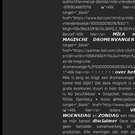
authortitle=meisje-djamila/mila-vriendenb
-9789048875719 ➭">Klik hier
target="_blank"
href="https://www.bol.com/nl/nl/p/mila-
vriendenboekje/9300000183767652/?
bltgh=lfBv3NIzA31F9IcTxL9NFQ.2_18.30.Pro
Bestel">Klik hier</a> 𝙈𝙄𝙇𝘼 
𝙈𝘼𝙂𝙄𝙎𝘾𝙃𝙀 𝘿𝙍𝙊𝙈𝙀𝙉𝙑𝘼𝙉𝙂
target="_blank"
href="https://partner.bol.com/click/click?
p=2&t=url&s=1358498&f=TXL&url=http
en-de-magische-
dromenvanger%2F9300000168513624%2
↑">Klik hier</a> ↑ ↑ ↑ ↑ ↑ ↑ ↑ 𝙤𝙫𝙚𝙧 𝙝𝙚𝙩
Mila is jarig en krijgt een dromenvange
tante! Wat blijkt? Dat deze magisch is 
grote avonturen stuurt in haar dromen »
is NU beschikbaar ⋆ Snapchat: meisje.
TikTok: DjamilaLy ⋆ Insta: @MeisjeDja
target="_blank" href="http://www.djamil
➭">Klik hier</a> Iedere 𝙑𝙍𝙄
𝙒𝙊𝙀𝙉𝙎𝘿𝘼𝙂 en 𝙕𝙊𝙉𝘿𝘼𝙂 een ni
op mijn kanaal 𝙙𝙞𝙨𝙘𝙡𝙖𝙞𝙢𝙚𝙧 Deze v
geen betaalde samenwerking of 
producten. Alle meningen zijn mijn per