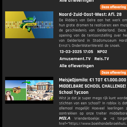
Alle afleveringen
Noord-Zuid-Oost-West: Afl. 28
De Ridders van Gelre aan het werk o
hun grote dromen te realiseren: een mu
de geschiedenis van Gelderland. Deze
opening van de tentoonstelling over he
van Gelderland in Stadsmuseum Harde
Ernst's OnderWaterWereld: de snoek.
13-03-2025 17:05
NPO2
Amusement.TV
Reis.TV
Alle afleveringen
MeisjeDjamila: €1 TOT €1.000.000
MIDDELBARE SCHOOL CHALLENGE! 
School Tycoon
Wist je dat je super mega rijk kunt word
stichten van een school? In roblox is dat
allemaal mogelijk! Hoeveel leerlingen 
aantrekken op onze treiter middelbar
𝙈𝙄𝙇𝘼 Vriendenboekje: ➭ <a target
href="https://www.boekhandelbroekhuis.