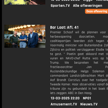
Sporten.TV
Alle afleveringen
Bar Laat: Afl. 41
Premier Schoof wil de plannen voor
herbewapening doorzetten, 
coalitiepartijen keerden zich tegen 
Voormalig minister van Buitenlandse Za
Zijlstra en politiek verslaggever Elodie Ve
te gast. * Poetin gaat akkoord met st
vuren en NAVO-chef Rutte was op be
Trump. We bespreken het me
fractievoorzitter Jan Pate
Ruslanddeskundige Helga Salemon
commandant Landstrijdkrachten Mart de
Aaf Brandt Corstius over het taalgebr
Tweede Kamer. Haar observaties vanaf de
tribune zijn nu gebundeld in het boek I
iets zeggen: ABC in Den Haag.
13-03-2025 22:20
NPO1
Amusement.TV
Nieuws.TV