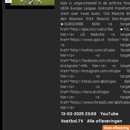
Ajax is uitgeschakeld in de achtste fin
UEFA Europa League. Eintracht Frankfurt
sterk over twee duels. 1:54 Reactie B
den Boomen 5:04 Reactie Don-Angel
►SUBSCRIBE NOW <a target="
href="http://ajax.ms/subscribe ►FOL
hier</a> US Website: <a target=
href="https://www.ajax.nl Twitter:">Kli
<a target="_bl
href="http://twitter.com/afcajax Facebo
hier</a> <a target="_
href="http://facebook.com/afcajax
Instagram:">Klik hier</a> <a target
href="http://instagram.com/afcajax TikT
hier</a> <a target="_
href="http://tiktok.com/@afcajax BeRe
hier</a> <a target="_
href="https://bere.al/afcajax Threa
hier</a> <a target="_
href="https://www.threads.net/@afcajax
hier</a>
13-03-2025 23:59
YouTube
Voetbal.TV
Alle afleveringen