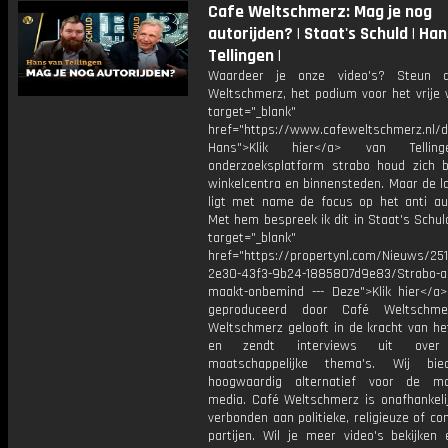
Cafe Weltschmerz: Mag je nog
autorijden? | Staat's Schuld | Ha
Tellingen |
Waardeer je onze video's? Steun 
Weltschmerz, het podium voor het vrije 
target="_blank"
href="https://www.cafeweltschmerz.nl/
Hans">Klik hier</a> van Tellin
onderzoeksplatform strabo houd zich 
winkelcentra en binnensteden. Maar de la
ligt met name de focus op het anti aut
Met hem bespreek ik dit in Staat's Schuld
target="_blank"
href="https://propertynl.com/Nieuws/25
2e30-43f3-9b24-1885807d9e83/Strabo-a
maakt-onbemind --- Deze">Klik hier</a>
geproduceerd door Café Weltschme
Weltschmerz gelooft in de kracht van he
en zendt interviews uit over 
maatschappelijke thema's. Wij bi
hoogwaardig alternatief voor de ma
media. Café Weltschmerz is onafhankelij
verbonden aan politieke, religieuze of c
partijen. Wil je meer video's bekijken