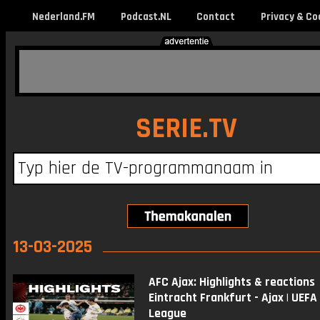
Nederland.FM
Podcast.NL
Contact
Privacy & Co
SERIE.TV
13-03-2025
AFC Ajax: Highlights & reactions
Eintracht Frankfurt - Ajax | UEF
League