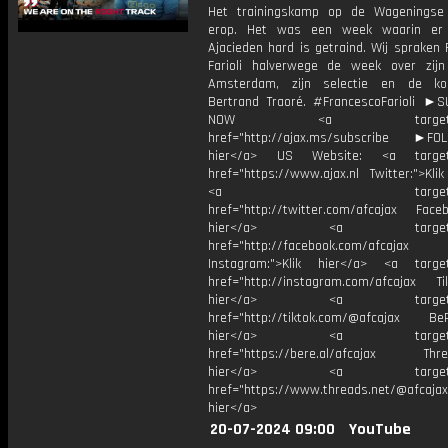
Het trainingskamp op de Wageningse
erop. Het was een week waarin er
Ajacieden hard is getraind. Wij spraken
Farioli halverwege de week over zijn
Amsterdam, zijn selectie en de k
Bertrand Traoré. #FrancescoFarioli ►
NOW <a target="_b
href="http://ajax.ms/subscribe ►FOL
hier</a> US Website: <a target=
href="https://www.ajax.nl Twitter:">Kli
<a target="_bl
href="http://twitter.com/afcajax Facebo
hier</a> <a target="_
href="http://facebook.com/afcajax
Instagram:">Klik hier</a> <a target
href="http://instagram.com/afcajax TikT
hier</a> <a target="_
href="http://tiktok.com/@afcajax BeRe
hier</a> <a target="_
href="https://bere.al/afcajax Threa
hier</a> <a target="_
href="https://www.threads.net/@afcajax
hier</a>
20-07-2024 09:00
YouTube