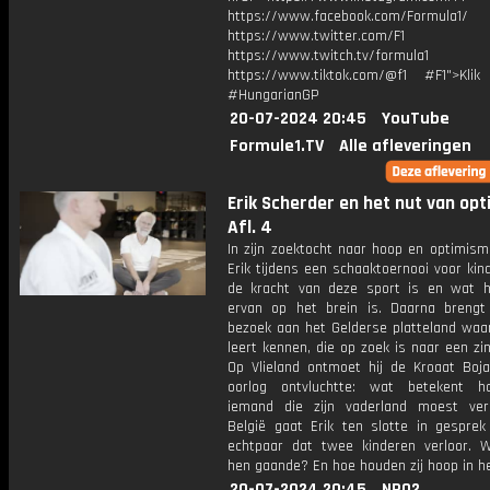
https://www.facebook.com/Formula1/
https://www.twitter.com/F1
https://www.twitch.tv/formula1
https://www.tiktok.com/@f1 #F1">Klik
#HungarianGP
20-07-2024 20:45
YouTube
Formule1.TV
Alle afleveringen
Erik Scherder en het nut van op
Afl. 4
In zijn zoektocht naar hoop en optimism
Erik tijdens een schaaktoernooi voor ki
de kracht van deze sport is en wat h
ervan op het brein is. Daarna brengt
bezoek aan het Gelderse platteland waar
leert kennen, die op zoek is naar een zin
Op Vlieland ontmoet hij de Kroaat Boja
oorlog ontvluchtte: wat betekent h
iemand die zijn vaderland moest ver
België gaat Erik ten slotte in gespre
echtpaar dat twee kinderen verloor. 
hen gaande? En hoe houden zij hoop in h
20-07-2024 20:45
NPO2