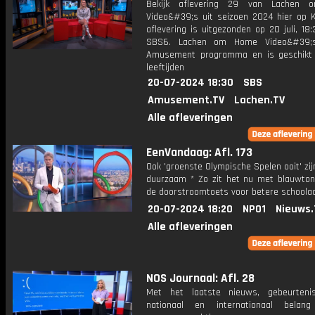
Bekijk aflevering 29 van Lachen
Video&#39;s uit seizoen 2024 hier op K
aflevering is uitgezonden op 20 juli, 18:
SBS6. Lachen om Home Video&#39;
Amusement programma en is geschikt 
leeftijden
20-07-2024 18:30
SBS
Amusement.TV
Lachen.TV
Alle afleveringen
EenVandaag: Afl. 173
Ook 'groenste Olympische Spelen ooit' zij
duurzaam * Zo zit het nu met blauwton
de doorstroomtoets voor betere schoola
20-07-2024 18:20
NPO1
Nieuws.
Alle afleveringen
NOS Journaal: Afl. 28
Met het laatste nieuws, gebeurteni
nationaal en internationaal bela