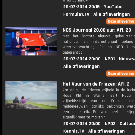
#HungarianGP
20-07-2024 20:15
YouTube
Formule1.TV
Alle afleveringen
NOS Journaal 20.00 uur: Afl. 29
Met het laatste nieuws, gebeurteni
nationaal en internationaal bela
weersverwachting. En op NPO 1 e
gebarentaal.
20-07-2024 20:00
NPO1
Nieuws
Alle afleveringen
Het Vuur van de Friezen: Afl. 2
Zat er bij de Friezen vrijheid in de luc
Rode Klif in Warns leert Huub 
vrijheidsstrijd van de Friezen, d
middeleeuwen jaarlijks beklonken we
een oude eik. En wat heeft fierlje
eigenlijk mee te maken?
20-07-2024 20:00
NPO2
Cultuu
Kennis.TV
Alle afleveringen