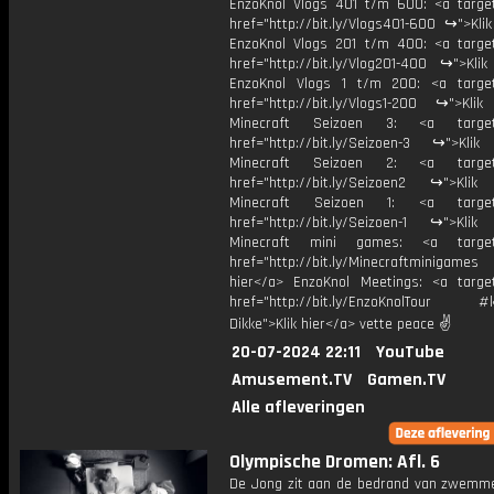
EnzoKnol Vlogs 401 t/m 600: <a target
href="http://bit.ly/Vlogs401-600 ↪">Kli
EnzoKnol Vlogs 201 t/m 400: <a target
href="http://bit.ly/Vlog201-400 ↪">Klik
EnzoKnol Vlogs 1 t/m 200: <a target
href="http://bit.ly/Vlogs1-200 ↪">Klik
Minecraft Seizoen 3: <a target=
href="http://bit.ly/Seizoen-3 ↪">Klik
Minecraft Seizoen 2: <a target=
href="http://bit.ly/Seizoen2 ↪">Klik
Minecraft Seizoen 1: <a target=
href="http://bit.ly/Seizoen-1 ↪">Klik
Minecraft mini games: <a target=
href="http://bit.ly/Minecraftminigame
hier</a> EnzoKnol Meetings: <a target
href="http://bit.ly/EnzoKnolTour #
Dikke">Klik hier</a> vette peace ✌
20-07-2024 22:11
YouTube
Amusement.TV
Gamen.TV
Alle afleveringen
Olympische Dromen: Afl. 6
De Jong zit aan de bedrand van zwemm