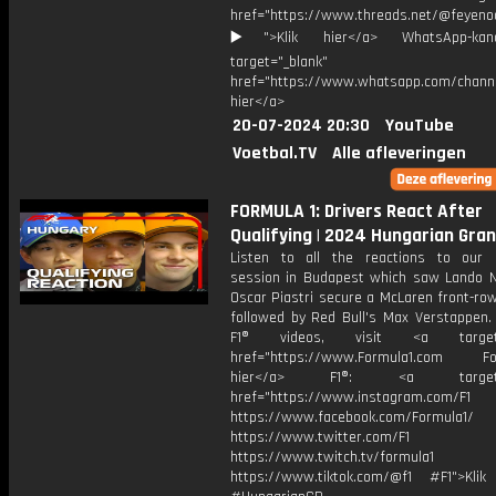
href="https://www.threads.net/@feyeno
▶️">Klik hier</a> WhatsApp-kan
target="_blank"
href="https://www.whatsapp.com/chann
hier</a>
20-07-2024 20:30
YouTube
Voetbal.TV
Alle afleveringen
FORMULA 1: Drivers React After
Qualifying | 2024 Hungarian Gran
Listen to all the reactions to our Q
session in Budapest which saw Lando N
Oscar Piastri secure a McLaren front-row
followed by Red Bull's Max Verstappen.
F1® videos, visit <a target="
href="https://www.Formula1.com Fol
hier</a> F1®: <a target="_
href="https://www.instagram.com/F1
https://www.facebook.com/Formula1/
https://www.twitter.com/F1
https://www.twitch.tv/formula1
https://www.tiktok.com/@f1 #F1">Klik