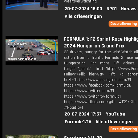
weersverwachting.
20-07-2024 18:00
NPO1
Nieuws
Alle afleveringen
FORMULA 1: F2 Sprint Race Highlig
2024 Hungarian Grand Prix
22 drivers, hungry for the win! Watch al
action from a frantic Formula 2 race a
Hungaroring. For more F1® videos, 
target="_blank" href="https://www.For
Follow">Klik hier</a> F1®: <a target
href="https://www.instagram.com/F1
https://www.facebook.com/Formula1/
https://www.twitter.com/F1
https://www.twitch.tv/formula1
https://www.tiktok.com/@f1 #F2">Klik
#RoadToF1
20-07-2024 17:57
YouTube
Formule1.TV
Alle afleveringen