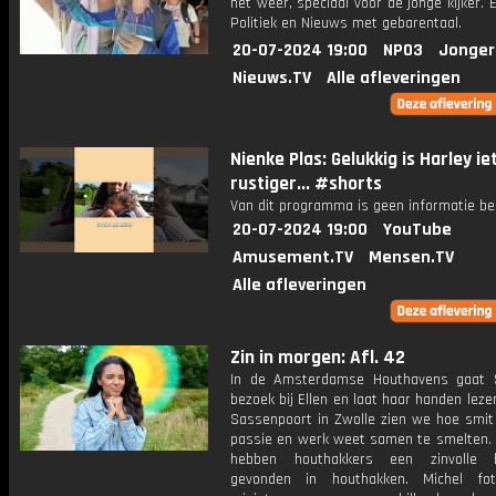
het weer, speciaal voor de jonge kijker.
Politiek en Nieuws met gebarentaal.
20-07-2024 19:00
NPO3
Jonger
Nieuws.TV
Alle afleveringen
Nienke Plas: Gelukkig is Harley ie
rustiger... #shorts
Van dit programma is geen informatie be
20-07-2024 19:00
YouTube
Amusement.TV
Mensen.TV
Alle afleveringen
Zin in morgen: Afl. 42
In de Amsterdamse Houthavens gaat 
bezoek bij Ellen en laat haar handen leze
Sassenpoort in Zwolle zien we hoe smit 
passie en werk weet samen te smelten. 
hebben houthakkers een zinvolle b
gevonden in houthakken. Michel fot