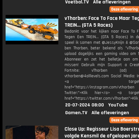
Voetbal.TV
Alle afleveringen
vThorben: Face To Face Maar Te
TREIN... (GTA 5 Races)
Bedankt voor het kijken naar Face To 
Tegen Een TREIN... (GTA 5 Races) In d
speel ik samen met @JessyKnijn & @Sant
ben Thorben, beter bekend als "vThorb
upload dagelijks een gaming video om 1
Abonneer en zet het belletje aan om
missen! Gebruik mijn Support a Crea
Fortnite: vThorben (ad) Bu
vthorben@4alllevels.com Social Media: I
<a target="_bl
href="https://instagram.com/vthorben
Twitter:">Klik hier</a> <a target=
href="https://twitter.com/vThorben">Klik
20-07-2024 08:00
YouTube
Gamen.TV
Alle afleveringen
Close Up: Regisseur Lisa Boerstr
volgde Kensmil de afgelopen jar