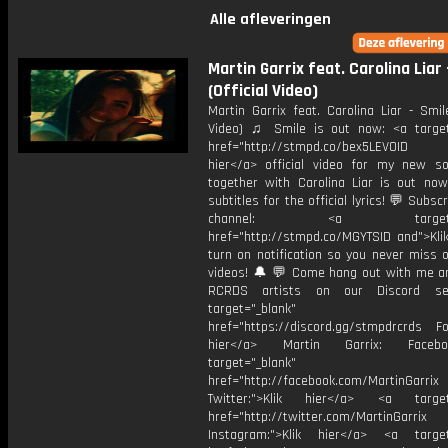
Alle afleveringen
Martin Garrix feat. Carolina Liar 
(Official Video)
Martin Garrix feat. Carolina Liar - Smile
Video) ♫ Smile is out now: <a target
href="http://stmpd.co/bex5LEVOID t
hier</a> official video for my new s
together with Carolina Liar is out now
subtitles for the official lyrics! 💬 Subsc
channel: <a target="_
href="http://stmpd.co/MGYTSID and">Klik
turn on notification so you never miss 
videos! 🔔 💬 Come hang out with me 
RCRDS artists on our Discord se
target="_blank"
href="https://discord.gg/stmpdrcrds Fol
hier</a> Martin Garrix: Faceb
target="_blank"
href="http://facebook.com/MartinGarrix
Twitter:">Klik hier</a> <a target=
href="http://twitter.com/MartinGarrix
Instagram:">Klik hier</a> <a target