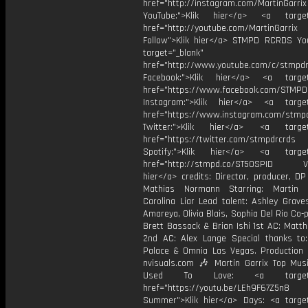
href="http://instagram.com/MartinGarrix
YouTube:">Klik hier</a> <a target=
href="http://youtube.com/MartinGarrix
Follow">Klik hier</a> STMPD RCRDS Yo
target="_blank"
href="http://www.youtube.com/c/stmpd
Facebook:">Klik hier</a> <a target
href="https://www.facebook.com/STMP
Instagram:">Klik hier</a> <a target
href="https://www.instagram.com/stmp
Twitter:">Klik hier</a> <a target=
href="https://twitter.com/stmpdrcrds
Spotify:">Klik hier</a> <a target=
href="http://stmpd.co/ST50SPID Vid
hier</a> credits: Director, producer, DP
Mathias Normann Starring: Martin 
Carolina Liar Lead talent: Ashley Grave
Amareya, Olivia Blais, Sophia Del Rio Co-
Brett Bassock & Brian Ishi 1st AC: Matt
2nd AC: Alex Lange Special thanks to
Palace & Omnia Las Vegas. Production
nvisuals.com 🎶 Martin Garrix Top Musi
Used To Love: <a target="_
href="https://youtu.be/LEh9F67Z5n8
Summer">Klik hier</a> Days: <a target