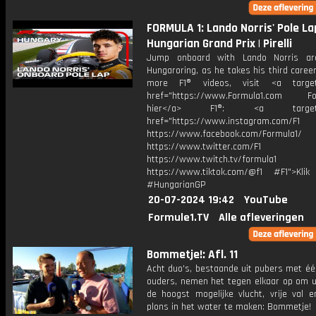
FORMULA 1: Lando Norris' Pole La
Hungarian Grand Prix | Pirelli
Jump onboard with Lando Norris ar
Hungaroring, as he takes his third career
more F1® videos, visit <a target=
href="https://www.Formula1.com Fol
hier</a> F1®: <a target="_
href="https://www.instagram.com/F1
https://www.facebook.com/Formula1/
https://www.twitter.com/F1
https://www.twitch.tv/formula1
https://www.tiktok.com/@f1 #F1">Klik
#HungarianGP
20-07-2024 19:42
YouTube
Formule1.TV
Alle afleveringen
Bommetje!: Afl. 11
Acht duo's, bestaande uit pubers met éé
ouders, nemen het tegen elkaar op om ui
de hoogst mogelijke vlucht, vrije val 
plons in het water te maken: Bommetje!