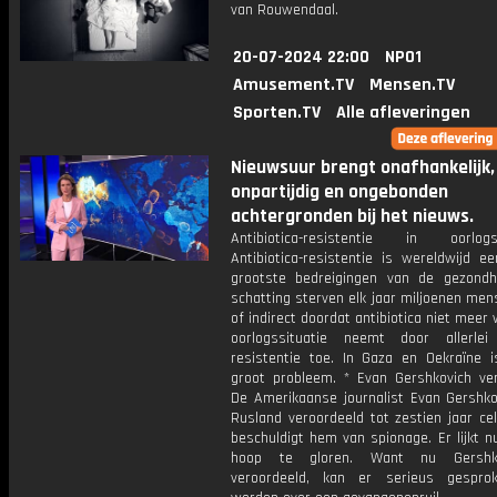
van Rouwendaal.
20-07-2024 22:00
NPO1
Amusement.TV
Mensen.TV
Sporten.TV
Alle afleveringen
Nieuwsuur brengt onafhankelijk,
onpartijdig en ongebonden
achtergronden bij het nieuws.
Antibiotica-resistentie in oorlogss
Antibiotica-resistentie is wereldwijd e
grootste bedreigingen van de gezondh
schatting sterven elk jaar miljoenen men
of indirect doordat antibiotica niet meer 
oorlogssituatie neemt door allerlei
resistentie toe. In Gaza en Oekraïne i
groot probleem. * Evan Gershkovich ver
De Amerikaanse journalist Evan Gershkov
Rusland veroordeeld tot zestien jaar ce
beschuldigt hem van spionage. Er lijkt 
hoop te gloren. Want nu Gershk
veroordeeld, kan er serieus gespro