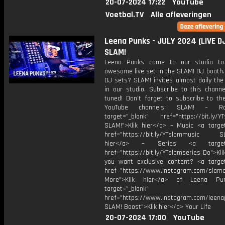
20-07-2024 17:22
YouTube
Voetbal.TV
Alle afleveringen
Leena Punks - JULY 2024 (LIVE DJ
SLAM!
Leena Punks came to our studio to
awesome live set in the SLAM! DJ booth.
DJ sets? SLAM! invites almost daily the
in our studio. Subscribe to this channe
tuned! Don’t forget to subscribe to th
YouTube channels: SLAM! – R
target="_blank" href="https://bit.ly/YT
SLAM!">Klik hier</a> – Music <a target
href="https://bit.ly/YTslammusic SL
hier</a> – Series <a target="
href="https://bit.ly/YTslamseries Do">Kli
you want exclusive content? <a target
href="https://www.instagram.com/slamof
More">Klik hier</a> of Leena P
target="_blank"
href="https://www.instagram.com/leena
SLAM! Boost">Klik hier</a> Your Life
20-07-2024 17:00
YouTube