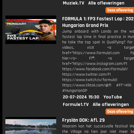
Muziek.TV
Alle afleveringen
FORMULA 1: FP3 Fastest Lap | 20
Hungarian Grand Prix
Jump onboard with Lando on the wa
fastest lap time in final practice in Hun
he take the top spot in Qualifying? For
videos, visit <a target="_
href="https://www.Formula1.com Fol
hier</a> F1®: <a target="_
href="https://www.instagram.com/F1
https://www.facebook.com/Formula1/
https://www.twitter.com/F1
https://www.twitch.tv/formula1
https://www.tiktok.com/@f1 #F1">Klik
#HungarianGP
20-07-2024 15:30
YouTube
Formule1.TV
Alle afleveringen
Fryslân DOK: Afl. 29
Waarom kon het succesvolle festival W
the Village na tien jaar niet meer b