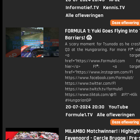
Informatief.TV
Kennis.TV
Alle afleveringen
FORMULA 1: Yuki Goes Flying Into
Barriers! 😱
A scary moment for Tsunoda as he crash
Q3 at the Hungaroring. For more F1® vid
<a target="_bl
href="https://www.Formula1.com Fol
hier</a> F1®: <a target="_
href="https://www.instagram.com/F1
https://www.facebook.com/Formula1/
https://www.twitter.com/F1
https://www.twitch.tv/formula1
https://www.tiktok.com/@f1 #F1">Klik
#HungarianGP
20-07-2024 20:30
YouTube
Formule1.TV
Alle afleveringen
MILAMBO Matchwinner! | Highligh
Feyenoord - Cercle Brugge | Pre