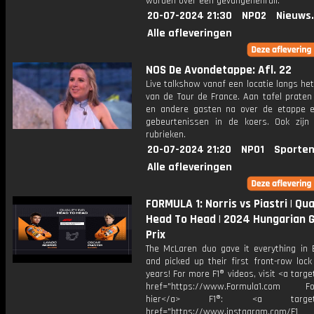
worden over een gevangenenruil.
20-07-2024 21:30
NPO2
Nieuws
Alle afleveringen
NOS De Avondetappe: Afl. 22
Live talkshow vanaf een locatie langs he
van de Tour de France. Aan tafel praten
en andere gasten na over de etappe 
gebeurtenissen in de koers. Ook zijn
rubrieken.
20-07-2024 21:20
NPO1
Sporten
Alle afleveringen
FORMULA 1: Norris vs Piastri | Qua
Head To Head | 2024 Hungarian 
Prix
The McLaren duo gave it everything in 
and picked up their first front-row lock
years! For more F1® videos, visit <a targe
href="https://www.Formula1.com Fol
hier</a> F1®: <a target="_
href="https://www.instagram.com/F1