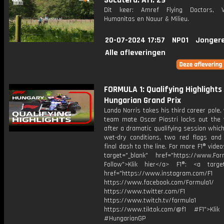
Socutera: Afl. 29
Dit keer: Amref Flying Doctors, Ve
Humanitas en Nauur & Milieu.
20-07-2024 17:57
NPO1
Jonger
Alle afleveringen
FORMULA 1: Qualifying Highlights
Hungarian Grand Prix
Lando Norris takes his third career pole, 
team mate Oscar Piastri locks out the 
after a dramatic qualifying session whic
wet-dry conditions, two red flags and 
final dash to the line. For more F1® videos
target="_blank" href="https://www.For
Follow">Klik hier</a> F1®: <a target
href="https://www.instagram.com/F1
https://www.facebook.com/Formula1/
https://www.twitter.com/F1
https://www.twitch.tv/formula1
https://www.tiktok.com/@f1 #F1">Klik
#HungarianGP