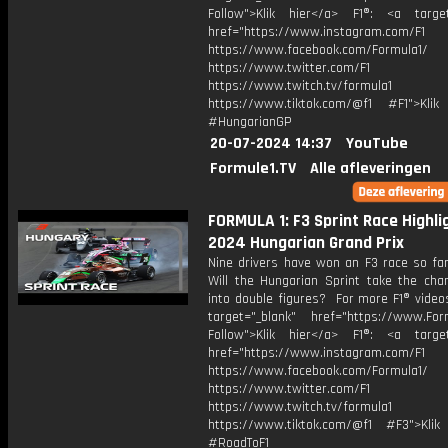
Follow">Klik hier</a> F1®: <a target
href="https://www.instagram.com/F1
https://www.facebook.com/Formula1/
https://www.twitter.com/F1
https://www.twitch.tv/formula1
https://www.tiktok.com/@f1 #F1">Klik
#HungarianGP
20-07-2024 14:37
YouTube
Formule1.TV
Alle afleveringen
FORMULA 1: F3 Sprint Race Highlig
2024 Hungarian Grand Prix
Nine drivers have won an F3 race so far
Will the Hungarian Sprint take the cha
into double figures? For more F1® videos
target="_blank" href="https://www.For
Follow">Klik hier</a> F1®: <a target
href="https://www.instagram.com/F1
https://www.facebook.com/Formula1/
https://www.twitter.com/F1
https://www.twitch.tv/formula1
https://www.tiktok.com/@f1 #F3">Klik
#RoadToF1