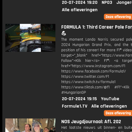
20-07-2024 19:20
NPO3
Jonger
Alle afleveringen
FORMULA 1: Third Career Pole Fo
💪
The moment Lando Norris secured pol
2024 Hungarian Grand Prix, and the t
position of his career! For more F1® videos
target="_blank" href="https://www.For
Follow">Klik hier</a> F1®: <a target
href="https://www.instagram.com/F1
https://www.facebook.com/Formula1/
https://www.twitter.com/F1
https://www.twitch.tv/formula1
https://www.tiktok.com/@f1 #F1">Klik
#HungarianGP
20-07-2024 19:15
YouTube
Formule1.TV
Alle afleveringen
NOS Jeugdjournaal: Afl. 202
Het laatste nieuws uit binnen- en buit