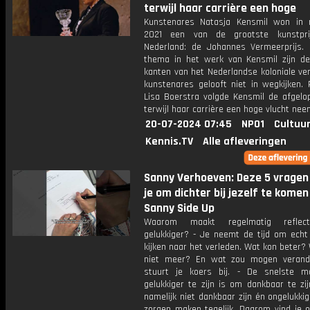
terwijl haar carrière een hoge
Kunstenares Natasja Kensmil won in
2021 een van de grootste kunstpri
Nederland: de Johannes Vermeerprijs. B
thema in het werk van Kensmil zijn de
kanten van het Nederlandse koloniale ve
kunstenares gelooft niet in wegkijken. 
Lisa Boerstra volgde Kensmil de afgelop
terwijl haar carrière een hoge vlucht nee
20-07-2024 07:45
NPO1
Cultuur
Kennis.TV
Alle afleveringen
Sanny Verhoeven: Deze 5 vragen
je om dichter bij jezelf te komen
Sanny Side Up
Waarom maakt regelmatig reflec
gelukkiger? - Je neemt de tijd om echt 
kijken naar het verleden. Wat kon beter? 
niet meer? En wat zou mogen verand
stuurt je koers bij. - De snelste 
gelukkiger te zijn is om dankbaar te zi
namelijk niet dankbaar zijn én ongelukkig 
zorgen maken tegelijk. Daarom vind je o