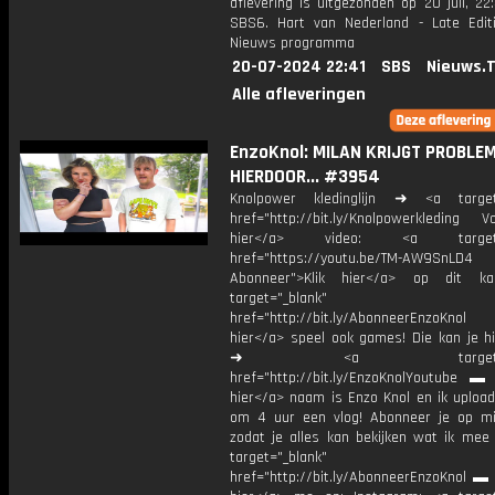
aflevering is uitgezonden op 20 juli, 22:
SBS6. Hart van Nederland - Late Edit
Nieuws programma
20-07-2024 22:41
SBS
Nieuws.
Alle afleveringen
EnzoKnol: MILAN KRIJGT PROBLE
HIERDOOR... #3954
Knolpower kledinglijn ➜ <a target=
href="http://bit.ly/Knolpowerkleding Vo
hier</a> video: <a target="
href="https://youtu.be/TM-AW9SnLD4
Abonneer">Klik hier</a> op dit ka
target="_blank"
href="http://bit.ly/AbonneerEnzoKnol
hier</a> speel ook games! Die kan je hi
➜ <a target="_bl
href="http://bit.ly/EnzoKnolYoutube ▬ M
hier</a> naam is Enzo Knol en ik upload
om 4 uur een vlog! Abonneer je op mi
zodat je alles kan bekijken wat ik mee
target="_blank"
href="http://bit.ly/AbonneerEnzoKnol ▬ 