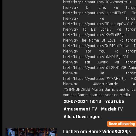
href="https://youtu.be/8OwVaewDtS8 H
hier</a> On Life: <a target="
href="https://youtu.be/Lpjcm1F8tY8 Oce
hier</a> <a target="_
href="https://youtu.be/BDocp-VpCwY Sca
hier</a> To Be Lonely: <a target=
href="https://youtu.be/e2vBLd5Egnk
hier</a> The Name Of Love: <a target
href="https://youtu.be/RnBT9uUYb1w Th
hier</a> For You: <a target="
href="https://youtu.be/pNNMr5glICM
hier</a> Far Away: <a target="
href="https://youtu.be/o7iL2KzDh38 Anim
hier</a> <a target="_
href="https://youtu.be/IPYTxAHeR_o #Sm
hier</a> #MartinGarrix #Du
#STMPDRCRDS Martin Garrix staat onder
van het Commissariaat voor de Media.
20-07-2024 18:43
YouTube
Amusement.TV
Muziek.TV
Alle afleveringen
Lachen om Home Video&#39;s