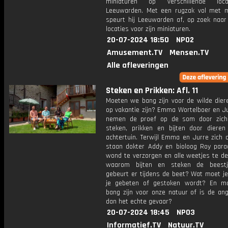
miniaturen op verschillende loc
Leeuwarden. Met een rugzak vol met m
speurt hij Leeuwarden af, op zoek naar 
locaties voor zijn miniaturen.
20-07-2024 18:50
NPO2
Amusement.TV
Mensen.TV
Alle afleveringen
Steken en Prikken: Afl. 11
Moeten we bang zijn voor de wilde dier
op vakantie zijn? Emma Wortelboer en Ju
nemen de proef op de som door zich
steken, prikken en bijten door dieren
achtertuin. Terwijl Emma en Jurre zich 
staan dokter Addy en bioloog Roy par
wond te verzorgen en alle weetjes te de
waarom bijten en steken de beest
gebeurt er tijdens de beet? Wat moet je
je gebeten of gestoken wordt? En m
bang zijn voor onze natuur of is de ang
dan het echte gevaar?
20-07-2024 18:45
NPO3
Informatief.TV
Natuur.TV