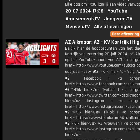
Elke dag om 17:30 kan jij een video verwa
20-07-2024 17:36
YouTube
Amusement.TV
Jongeren.TV
Mensen.TV
Alle afleveringen
AZ Alkmaar: AZ - KV Kortrijk | Hig
Bekijk hier de hoogtepunten van het du
Kortrijk van zaterdag 20 juli 2024. ✅ A
op het YouTube-kanaal van AZ! <a target
href="http://www.youtube.com/subscript
add_user=aztv ✍">Klik hier</a> Volg AZ
📲 Facebook | <a target="_
href="http://www.facebook.com/azalkma
📲">Klik hier</a> Twitter | <a target
href="http://www.twitter.com/azalkmaar
hier</a> Instagram | <a target=
href="http://www.instagram.com/azalkm
📲">Klik hier</a> TikTok | <a target
href="https://www.tiktok.com/@azalkma
📲">Klik hier</a> AZ Vrouwen | <a targe
href="http://www.instagram.com/azalkma
hier</a>