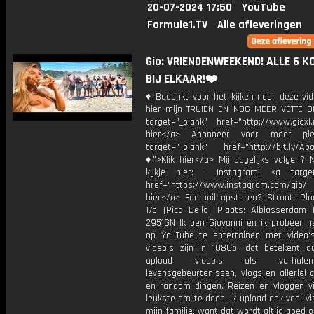
20-07-2024 17:50
YouTube
Formule1.TV
Alle afleveringen
Gio: VRIENDENWEEKEND! ALLE 6 K
BIJ ELKAAR!❤️
♦ Bedankt voor het kijken naar deze vid
hier mijn TRUIEN EN NOG MEER VETTE D
target="_blank" href="http://www.gioxl.
hier</a> Abonneer voor meer ple
target="_blank" href="http://bit.ly/Ab
♦">Klik hier</a> Mij dagelijks volgen?
kijkje hier: - Instagram: <a target
href="https://www.instagram.com/gio
hier</a> Fanmail opsturen? Straat: Pl
17b (Pico Bello) Plaats: Alblasserdam 
2951GN Ik ben Giovanni en ik probeer he
op YouTube te entertainen met video's
video's zijn in 1080p, dat betekent d
upload video's als verhale
levensgebeurtenissen, vlogs en allerlei 
en random dingen. Reizen en vloggen vi
leukste om te doen. Ik upload ook veel v
mijn familie, want dat wordt altijd goed 