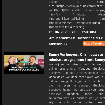
Succes <a target="_b
href="https://www.youtube.com/watch?
v=bl06omQWxhU&t=111s #persoonlijkegr
hier</a> #mindset #levens
#persoonlijkeontwikkeling #zelfr
#positivemindset #sannyzoektgeluk 
#doelenstellen #coaching
05-06-2025 07:00
YouTube
Amusement.TV
Gezondheid.TV
Mensen.TV
Sanny Verhoeven: Ons nieuwste
mindset programma | met Sanny
We krijgen nog steeds vaak de vraa
online programma 'Vandaag Gelukkig
Succesvol 2.0' nou precies inhoudt. Du
video delen we daar meer over. Als je
beloven we je 3 dingen: RUST, RUIMTE
over je leven. In Vandaag Gelukkig
Succesvol helpen we jou stap voor stap
positieve mindset, meer ene
zelfvertrouwen. Je ontdekt wat je écht
krijgt de tools om van grote dromen