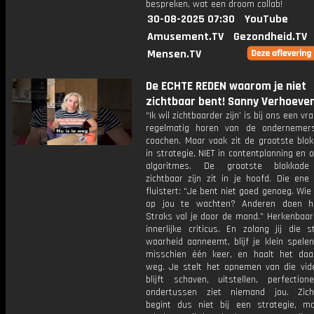
bespreken, wat een droom collab!
30-08-2025 07:30
YouTube
Amusement.TV
Gezondheid.TV
Mensen.TV
De ECHTE REDEN waarom je niet
zichtbaar bent! Sanny Verhoeve
“Ik wil zichtbaarder zijn’ is bij ons een v
regelmatig horen van de ondernemer
coachen. Maar vaak zit de grootste blok
in strategie, NIET in contentplanning en o
algoritmes. De grootste blokkad
zichtbaar zijn zit in je hoofd. Die ene
fluistert: “Je bent niet goed genoeg. Wie 
op jou te wachten? Anderen doen he
Straks val je door de mand.” Herkenbaar
innerlijke criticus. En zolang jij die 
waarheid aanneemt, blijf je klein spele
misschien één keer, en haalt het da
weg. Je stelt het opnemen van die vide
blijft schaven, uitstellen, perfectio
ondertussen ziet niemand jou. Zich
begint dus niet bij een strategie, ma