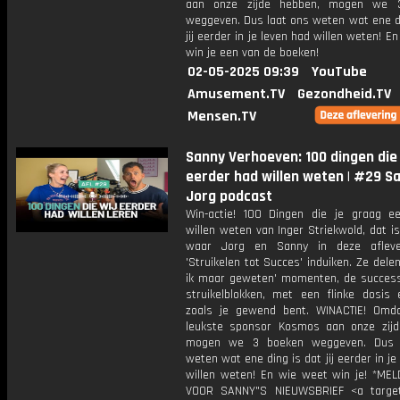
aan onze zijde hebben, mogen we 
weggeven. Dus laat ons weten wat ene di
jij eerder in je leven had willen weten! E
win je een van de boeken!
02-05-2025 09:39
YouTube
Amusement.TV
Gezondheid.TV
Mensen.TV
Sanny Verhoeven: 100 dingen die 
eerder had willen weten | #29 S
Jorg podcast
Win-actie! 100 Dingen die je graag e
willen weten van Inger Striekwold, dat i
waar Jorg en Sanny in deze afleve
'Struikelen tot Succes' induiken. Ze dele
ik maar geweten' momenten, de succes
struikelblokken, met een flinke dosis e
zoals je gewend bent. WINACTIE! Om
leukste sponsor Kosmos aan onze zij
mogen we 3 boeken weggeven. Dus 
weten wat ene ding is dat jij eerder in je
willen weten! En wie weet win je! *ME
VOOR SANNY"S NIEUWSBRIEF <a target