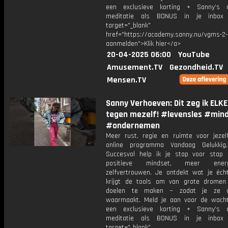
een exclusieve korting + Sanny’s a
meditatie als BONUS in je inb
target="_blank"
href="https://academy.sanny.nu/vgms-2-
aanmelden">Klik hier</a>
20-04-2025 06:00
YouTube
Amusement.TV
Gezondheid.TV
Mensen.TV
Sanny Verhoeven: Dit zeg ik ELK
tegen mezelf! #levensles #min
#ondernemen
Meer rust, regie en ruimte voor jezelf
online programma Vandaag Gelukkig
Succesvol help ik je stap voor stap
positieve mindset, meer ene
zelfvertrouwen. Je ontdekt wat je écht
krijgt de tools om van grote dromen
doelen te maken – zodat je ze 
waarmaakt. Meld je aan voor de wachtl
een exclusieve korting + Sanny’s a
meditatie als BONUS in je inb
target="_blank"