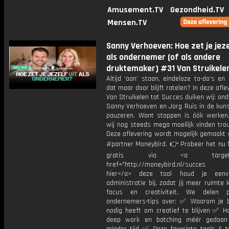
Amusement.TV
Gezondheid.TV
Mensen.TV
Sanny Verhoeven: Hoe zet je jeze
als ondernemer (of als andere
druktemaker) #31 Van Struikele
Altijd ‘aan’ staan, eindeloze to-do’s en
dat maar door blijft ratelen? In deze afle
Van Struikelen tot Succes duiken wij: o
Sanny Verhoeven en Jorg Ruis in de kuns
pauzeren. Want stoppen is óók werken.
wij nog steeds mega moeilijk vinden tro
Deze aflevering wordt mogelijk gemaakt 
#partner Moneybird. 👉 Probeer het nu 
gratis via <a target="_
href="http://moneybird.nl/succes M
hier</a> deze tool houd je eenv
administratie bij, zodat jij meer ruimte k
focus en creativiteit. We delen pr
ondernemers-tips over: ✅ Waarom je b
nodig heeft om creatief te blijven ✅ H
deep work en batching méér gedaan 