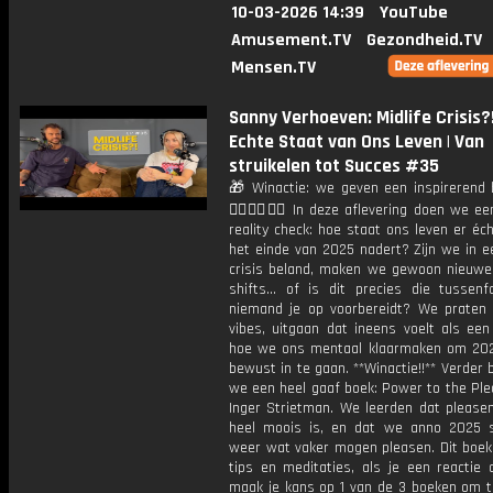
10-03-2026 14:39
YouTube
Amusement.TV
Gezondheid.TV
Mensen.TV
Sanny Verhoeven: Midlife Crisis?
Echte Staat van Ons Leven | Van
struikelen tot Succes #35
🎁 Winactie: we geven een inspirerend
👇🏻👇🏻👇🏻 In deze aflevering doen we ee
reality check: hoe staat ons leven er éc
het einde van 2025 nadert? Zijn we in e
crisis beland, maken we gewoon nieuwe
shifts… of is dit precies die tussen
niemand je op voorbereidt? We praten
vibes, uitgaan dat ineens voelt als een
hoe we ons mentaal klaarmaken om 202
bewust in te gaan. **Winactie!!** Verder
we een heel gaaf boek: Power to the Ple
Inger Strietman. We leerden dat pleasen
heel moois is, en dat we anno 2025
weer wat vaker mogen pleasen. Dit boek 
tips en meditaties, als je een reactie 
maak je kans op 1 van de 3 boeken om t