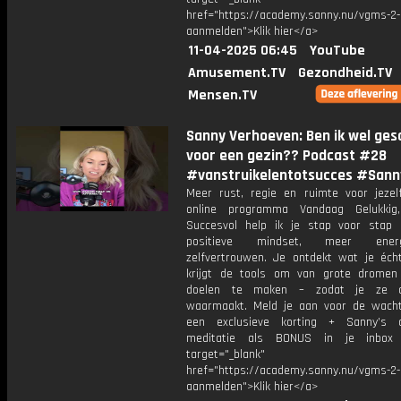
href="https://academy.sanny.nu/vgms-2-
aanmelden">Klik hier</a>
11-04-2025 06:45
YouTube
Amusement.TV
Gezondheid.TV
Mensen.TV
Sanny Verhoeven: Ben ik wel ges
voor een gezin?? Podcast #28
#vanstruikelentotsucces #Sann
Meer rust, regie en ruimte voor jezelf
online programma Vandaag Gelukkig
Succesvol help ik je stap voor stap
positieve mindset, meer ene
zelfvertrouwen. Je ontdekt wat je écht
krijgt de tools om van grote dromen
doelen te maken – zodat je ze 
waarmaakt. Meld je aan voor de wachtl
een exclusieve korting + Sanny’s a
meditatie als BONUS in je inb
target="_blank"
href="https://academy.sanny.nu/vgms-2-
aanmelden">Klik hier</a>