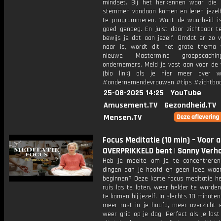
mindset. Bij het herkennen waar die 
stemmen vandaan komen en leren jezel
te programmeren. Want de waarheid is
goed genoeg. En juist door zichtbaar t
bewijs je dat aan jezelf. Omdat er zo v
naar is, wordt dit het grote thema
nieuwe Mastermind groepscachi
ondernemers. Meld je vast aan voor de w
(bio link) als je hier meer over w
#ondernemendevrouwen #tips #zichtbaa
25-08-2025 14:25
YouTube
Amusement.TV
Gezondheid.TV
Mensen.TV
Focus Meditatie (10 min) – Voor al
OVERPRIKKELD bent | Sanny Verh
Heb je moeite om je te concentreren
dingen aan je hoofd en geen idee waa
beginnen? Deze korte focus meditatie he
ruis los te laten, weer helder te worde
te komen bij jezelf. In slechts 10 minuten
meer rust in je hoofd, meer overzicht e
weer grip op je dag. Perfect als je las