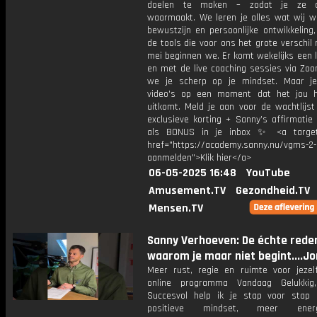
doelen te maken – zodat je ze 
waarmaakt. We leren je alles wat wij w
bewustzijn en persoonlijke ontwikkeling
de tools die voor ons het grote verschil
mei beginnen we. Er komt wekelijks een l
en met de live coaching sessies via Zo
we je scherp op je mindset. Maar je
video's op een moment dat het jou 
uitkomt. Meld je aan voor de wachtlijst
exclusieve korting + Sanny’s affirmatie
als BONUS in je inbox ✨ <a target=
href="https://academy.sanny.nu/vgms-2-
aanmelden">Klik hier</a>
06-05-2025 16:48
YouTube
Amusement.TV
Gezondheid.TV
Mensen.TV
Sanny Verhoeven: De échte rede
waarom je maar niet begint....Jo
Meer rust, regie en ruimte voor jezelf
online programma Vandaag Gelukkig
Succesvol help ik je stap voor stap
positieve mindset, meer ene