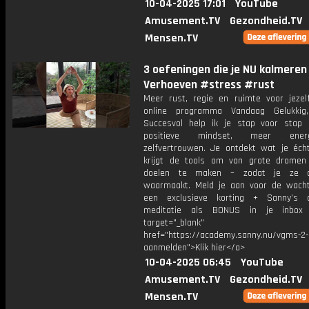
10-04-2025 17:01
YouTube
Amusement.TV
Gezondheid.TV
Mensen.TV
3 oefeningen die je NU kalmeren 
Verhoeven #stress #rust
Meer rust, regie en ruimte voor jezelf
online programma Vandaag Gelukkig
Succesvol help ik je stap voor stap
positieve mindset, meer ene
zelfvertrouwen. Je ontdekt wat je écht
krijgt de tools om van grote dromen
doelen te maken – zodat je ze 
waarmaakt. Meld je aan voor de wachtl
een exclusieve korting + Sanny’s a
meditatie als BONUS in je inb
target="_blank"
href="https://academy.sanny.nu/vgms-2-
aanmelden">Klik hier</a>
10-04-2025 06:45
YouTube
Amusement.TV
Gezondheid.TV
Mensen.TV