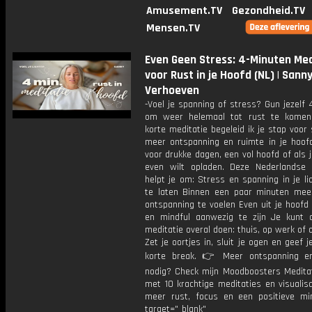
Amusement.TV
Gezondheid.TV
Mensen.TV
Even Geen Stress: 4-Minuten Med
voor Rust in je Hoofd (NL) | Sann
Verhoeven
-Voel je spanning of stress? Gun jezelf
om weer helemaal tot rust te komen
korte meditatie begeleid ik je stap voor
meer ontspanning en ruimte in je hoofd
voor drukke dagen, een vol hoofd of als
even wilt opladen. Deze Nederlandse 
helpt je om: Stress en spanning in je l
te laten Binnen een paar minuten mee
ontspanning te voelen Even uit je hoofd
en mindful aanwezig te zijn Je kunt 
meditatie overal doen: thuis, op werk of
Zet je oortjes in, sluit je ogen en geef j
korte break. 👉 Meer ontspanning e
nodig? Check mijn Moodboosters Medita
met 10 krachtige meditaties en visualis
meer rust, focus en een positieve mi
target="_blank"