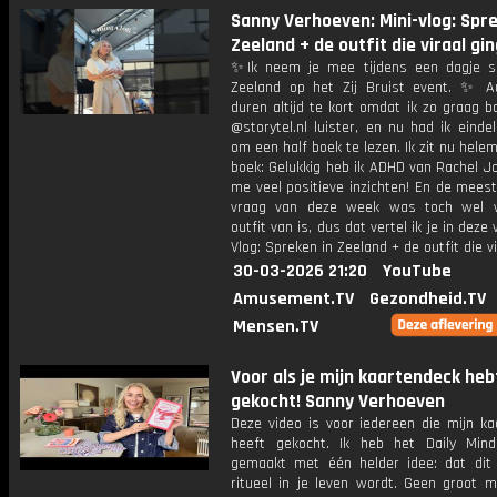
Sanny Verhoeven: Mini-vlog: Spre
Zeeland + de outfit die viraal gin
✨Ik neem je mee tijdens een dagje s
Zeeland op het Zij Bruist event. ✨ Au
duren altijd te kort omdat ik zo graag 
@storytel.nl luister, en nu had ik eindeli
om een half boek te lezen. Ik zit nu helem
boek: Gelukkig heb ik ADHD van Rachel J
me veel positieve inzichten! En de mees
vraag van deze week was toch wel 
outfit van is, dus dat vertel ik je in deze vi
Vlog: Spreken in Zeeland + de outfit die vi
30-03-2026 21:20
YouTube
Amusement.TV
Gezondheid.TV
Mensen.TV
Voor als je mijn kaartendeck heb
gekocht! Sanny Verhoeven
Deze video is voor iedereen die mijn ka
heeft gekocht. Ik heb het Daily Min
gemaakt met één helder idee: dat dit
ritueel in je leven wordt. Geen groot 