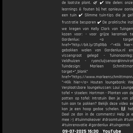
de laatste plant. 🌿 ✔️ We delen: onze
learnings & fouten bij het opnieuw aanl
een tuin ✔️ Slimme tuin-tips die je gel
frustratie besparen ✔️ De praktische inz
we kregen van Kelly Clark van Tuinge
kozen voor: - voor grijze keramiek t
Gardenlux: <a target="_
href="http://bit.ly/3TqRlbb -">Klik hie
gebakken walen van Gardenlux.nl e
vissengraat gelegd - Tuinanaanleg
Veldhuizen - ryancluijsenaar@innviro
Tuindesign: Marleen Schmitt
target="_blank"
href="https://www.marleenschmittma
">Klik hier</a> Houten loungebank: W
Verplaatsbare loungekussen: Laui Lounge
tafel + stoelen: Hartman - Planten van d
potten op tafel: Intratuin Ben je van p
tuin aan te pakken? Bekijk deze video e
kan je een hoop gedoe schelen. 🙌 heb 
Deel ze dan in de comments! Help je 
mee :-) #tuinmakeover #droomtuin #tuini
#tuinrenovatie #gardenlux #tuingemak
09-07-2025 16:30
YouTube