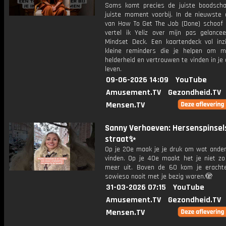
Soms komt precies de juiste boodsch
juiste moment voorbij. In de nieuwste a
van How To Get The Job (Done) schoof 
vertel ik Yeliz over mijn pas gelancee
Mindset Deck. Een kaartendeck vol inz
kleine reminders die je helpen om m
helderheid en vertrouwen te vinden in je 
leven.
09-06-2026 14:09
YouTube
Amusement.TV
Gezondheid.TV
Mensen.TV
Sanny Verhoeven: Hersenspinsel
straat✨
Op je 20e maak je je druk om wat ander
vinden. Op je 40e maakt het je niet zo
meer uit. Boven de 60 kom je eracht
sowieso nooit met je bezig waren.🫣
31-03-2026 07:15
YouTube
Amusement.TV
Gezondheid.TV
Mensen.TV