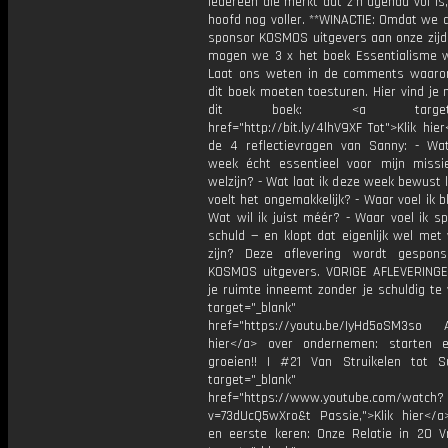
iedereen die merkt dat z’n agenda vol is
hoofd nog voller. **WINACTIE: Omdat we 
sponsor KOSMOS uitgevers aan onze zijd
mogen we 3 x het boek Essentialisme 
Laat ons weten in de comments waar
dit boek moeten toesturen. Hier vind je
dit boek: <a target="_
href="http://bit.ly/4lhV9XF Tot">Klik hier
de 4 reflectievragen van Sanny: - Wa
week écht essentieel voor mijn missi
welzijn? - Wat laat ik deze week bewust l
voelt het ongemakkelijk? - Waar voel ik b
Wat wil ik juist méér? - Waar voel ik s
schuld — en klopt dat eigenlijk wel met 
zijn? Deze aflevering wordt gespon
KOSMOS uitgevers. VORIGE AFLEVERINGE
je ruimte inneemt zonder je schuldig te
target="_blank"
href="https://youtu.be/IyHd5oSM3so Al
hier</a> over ondernemen: starten e
groeien!! | #21 Van Struikelen tot 
target="_blank"
href="https://www.youtube.com/watch?
v=73dUcQ5wXro&t Passie,">Klik hier</a>
en eerste keren: Onze Relatie in 20 V