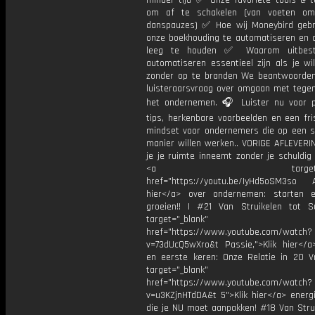
minder tijd ✅ Onze favoriete tools & t
om af te schakelen (van voeten om
danspauzes) ✅ Hoe wij Moneybird geb
onze boekhouding te automatiseren en 
leeg te houden ✅ Waarom uitbes
automatiseren essentieel zijn als je wi
zonder op te branden We beantwoorde
luisteraarsvraag over omgaan met tegen
het ondernemen. 🎧 Luister nu voor p
tips, herkenbare voorbeelden en een fri
mindset voor ondernemers die op een s
manier willen werken.. VORIGE AFLEVERI
je je ruimte inneemt zonder je schuldig
<a target="_bl
href="https://youtu.be/IyHd5oSM3so Al
hier</a> over ondernemen: starten e
groeien!! | #21 Van Struikelen tot 
target="_blank"
href="https://www.youtube.com/watch?
v=73dUcQ5wXro&t Passie,">Klik hier</a>
en eerste keren: Onze Relatie in 20 V
target="_blank"
href="https://www.youtube.com/watch?
v=u3KZjnHTdDA&t 5">Klik hier</a> energi
die je NU moet aanpakken! #18 Van Strui