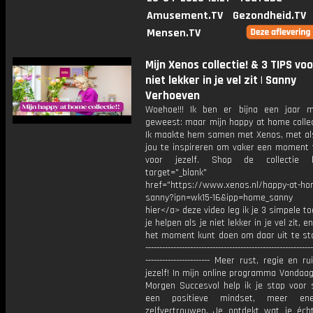
Amusement.TV
Gezondheid.TV
Mensen.TV
Mijn Xenos collectie! & 3 TIPS voo
niet lekker in je vel zit | Sanny
Verhoeven
Woehoe!!! Ik ben er bijna een jaar 
geweest: maar mijn happy at home collect
Ik maakte hem samen met Xenos, met al
jou te inspireren om vaker een moment
voor jezelf. Shop de collectie 
target="_blank"
href="https://www.xenos.nl/happy-at-ho
sanny?ipn=wk15-16&ipp=home_sanny 
hier</a> deze video leg ik je 3 simpele too
je helpen als je niet lekker in je vel zit, e
het moment kunt doen om daar uit te sta
------------------------------------------------------------
----------------------- Meer rust, regie en 
jezelf! In mijn online programma Vandaag
Morgen Succesvol help ik je stap voor 
een positieve mindset, meer en
zelfvertrouwen. Je ontdekt wat je écht