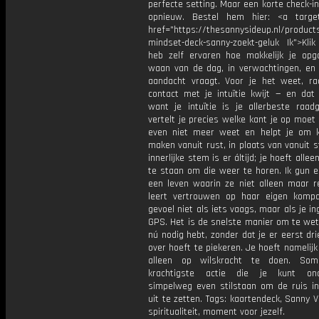
perfecte setting. Maar een korte check-in
opnieuw. Bestel hem hier: <a target
href="https://thesannysideup.nl/products
mindset-deck-sanny-zoekt-geluk Ik">Klik
heb zelf ervaren hoe makkelijk je opg
waan van de dag, in verwachtingen, en 
aandacht vraagt. Voor je het weet, ra
contact met je intuïtie kwijt — en dat 
want je intuïtie is je allerbeste raadg
vertelt je precies welke kant je op moet 
even niet meer weet en helpt je om 
maken vanuit rust, in plaats van vanuit s
innerlijke stem is er áltijd; je hoeft allee
te staan om die weer te horen. Ik gun e
een leven waarin ze niet alleen maar r
leert vertrouwen op haar eigen kompa
gevoel niet als iets vaags, maar als je 
GPS. Het is de snelste manier om te wet
nú nodig hebt, zonder dat je er eerst dr
over hoeft te piekeren. Je hoeft namelijk 
alleen op wilskracht te doen. So
krachtigste actie die je kunt on
simpelweg even stilstaan om de ruis in
uit te zetten. Tags: kaartendeck, Sanny 
spiritualiteit, moment voor jezelf.