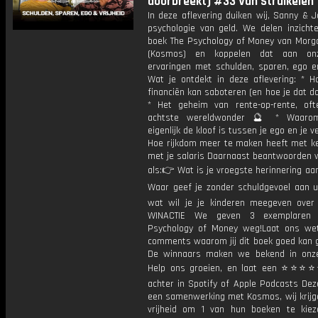
doorbreekt) #33 Van Struikelen 
In deze aflevering duiken wij, Sanny & J
psychologie van geld. We delen inzichte
boek The Psychology of Money van Morg
(Kosmos) en koppelen dat aan on
ervaringen met schulden, sparen, ego en
Wat je ontdekt in deze aflevering: * H
financiën kan saboteren (en hoe je dat d
* Het geheim van rente-op-rente, oft
achtste wereldwonder 🔮 * Waaro
eigenlijk de kloof is tussen je ego en je 
Hoe rijkdom meer te maken heeft met k
met je salaris Daarnaast beantwoorden 
als:👉 Wat is je vroegste herinnering a
Waar geef je zonder schuldgevoel aan 
wat wil je je kinderen meegeven over
WINACTIE We geven 3 exemplaren
Psychology of Money weg!Laat ons we
comments waarom jij dit boek goed kan g
De winnaars maken we bekend in onze
Help ons groeien, en laat een ⭐⭐⭐⭐
achter in Spotify of Apple Podcasts Dez
een samenwerking met Kosmos, wij krijge
vrijheid om 1 van hun boeken te kie