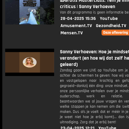
🎁Gratis Masterclass: Tem je inne
criticus | Sanny Verhoeven
Van dit programma is geen informatie be
28-04-2025 15:36
YouTube
Amusement.TV
Gezondheid.TV
Mensen.TV
Sanny Verhoeven: Hoe je mindset
verandert (en hoe wij dat zelf h
geleerd)
Zondag gaan we LIVE op YouTube om je e
achter de schermen te geven: hoe wij va
en vastgelopen naar krachtig en gefo
gegroeid—dankzij één ding: onze mindset
onze persoonlijke verhalen over je mind
ouderschap, werk en relatie. Na
beantwoorden we al jouw vragen én ver
welke stappen je kan nemen om die swit
maken. Dus als je voelt dat er méér in je
je weet niet hoe je erbij komt)… dan is
uitnodiging. Zorg dat je erbij bent!
23-04-2025 12:21
YouTube