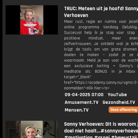
TRUC: Meteen uit je hoofd! Sann
Verhoeven
Meer rust, regie en ruimte voor jezelf
online programma Vandaag Gelukkig
Succesvol help ik je stap voor stap
positieve mindset, meer ene
zelfvertrouwen. Je ontdekt wat je écht
krijgt de tools om van grote dromen
doelen te maken – zodat je ze 
waarmaakt. Meld je aan voor de wachtl
een exclusieve korting + Sanny’s a
meditatie als BONUS in je inb
target="_blank"
href="https://academy.sanny.nu/vgms-2-
aanmelden">Klik hier</a>
09-04-2025 07:00
YouTube
Amusement.TV
Gezondheid.TV
Mensen.TV
Sanny Verhoeven: Dit is waarom j
doel niet haalt...#sannyverhoev
#motivation #groei #bewustzij