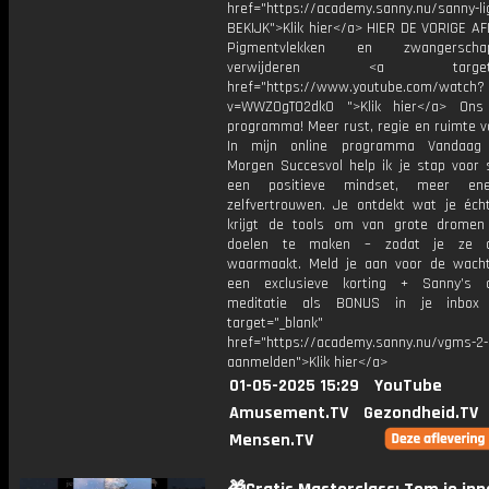
href="https://academy.sanny.nu/sanny-li
BEKIJK">Klik hier</a> HIER DE VORIGE AF
Pigmentvlekken en zwangerschap
verwijderen <a target="_
href="https://www.youtube.com/watch?
v=WWZOgT02dk0 ">Klik hier</a> Ons
programma! Meer rust, regie en ruimte vo
In mijn online programma Vandaag G
Morgen Succesvol help ik je stap voor 
een positieve mindset, meer en
zelfvertrouwen. Je ontdekt wat je écht
krijgt de tools om van grote dromen
doelen te maken – zodat je ze 
waarmaakt. Meld je aan voor de wachtl
een exclusieve korting + Sanny’s a
meditatie als BONUS in je inb
target="_blank"
href="https://academy.sanny.nu/vgms-2-
aanmelden">Klik hier</a>
01-05-2025 15:29
YouTube
Amusement.TV
Gezondheid.TV
Mensen.TV