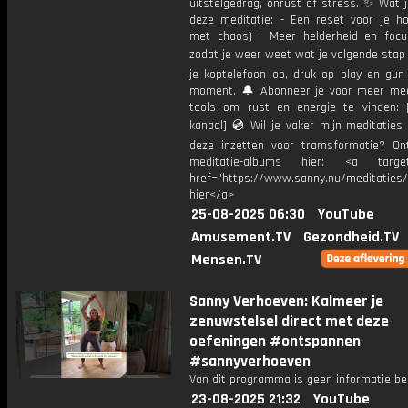
uitstelgedrag, onrust of stress. ✨ Wat je
deze meditatie: - Een reset voor je h
met chaos) - Meer helderheid en focu
zodat je weer weet wat je volgende stap
je koptelefoon op, druk op play en gun 
moment. 🔔 Abonneer je voor meer med
tools om rust en energie te vinden: [
kanaal] 💿 Wil je vaker mijn meditaties
deze inzetten voor tramsformatie? On
meditatie-albums hier: <a target=
href="https://www.sanny.nu/meditaties
hier</a>
25-08-2025 06:30
YouTube
Amusement.TV
Gezondheid.TV
Mensen.TV
Sanny Verhoeven: Kalmeer je
zenuwstelsel direct met deze
oefeningen #ontspannen
#sannyverhoeven
Van dit programma is geen informatie be
23-08-2025 21:32
YouTube