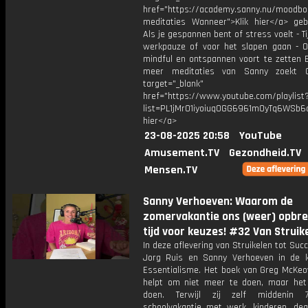
href="https://academy.sanny.nu/moodbo
meditaties Wanneer">Klik hier</a> geb
Als je gespannen bent of stress voelt - T
werkpauze of voor het slapen gaan - 
mindful en ontspannen voort te zetten B
meer meditaties van Sanny zoekt G
target="_blank"
href="https://www.youtube.com/playlist
list=PL1jMrO1iyoiuq0GG6961mOyTq6WSb6c
hier</a>
23-08-2025 20:58
YouTube
Amusement.TV
Gezondheid.TV
Mensen.TV
Sanny Verhoeven: Waarom de
zomervakantie ons (weer) opbre
tijd voor keuzes! #32 Van Struik
In deze aflevering van Struikelen tot Suc
Jorg Ruis en Sanny Verhoeven in de 
Essentialisme. Het boek van Greg McKeo
helpt om niet meer te doen, maar het 
doen. Terwijl zij zelf middenin
schoolvakantie met werk, kinderen, dea