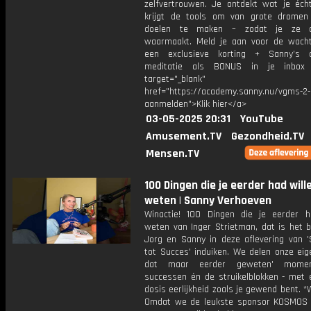
zelfvertrouwen. Je ontdekt wat je écht
krijgt de tools om van grote dromen
doelen te maken – zodat je ze 
waarmaakt. Meld je aan voor de wachtl
een exclusieve korting + Sanny’s a
meditatie als BONUS in je inb
target="_blank"
href="https://academy.sanny.nu/vgms-2-
aanmelden">Klik hier</a>
03-05-2025 20:31
YouTube
Amusement.TV
Gezondheid.TV
Mensen.TV
100 Dingen die je eerder had will
weten | Sanny Verhoeven
Winactie! 100 Dingen die je eerder h
weten van Inger Strietman, dat is het 
Jorg en Sanny in deze aflevering van 'S
tot Succes' induiken. We delen onze eig
dat maar eerder geweten' momen
successen én de struikelblokken - met e
dosis eerlijkheid zoals je gewend bent. *
Omdat we de leukste sponsor KOSMOS 