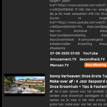
target="_blank"
href="https://www.youtube.com/watch?
v=u3KZjnHTdDA&t 5">Klik hier</a> energi
die je NU moet aanpakken! #18 Van Strui
Succes <a target="_b
href="https://www.youtube.com/watch?
v=bl06omQWxhU&t=111s #persoonlijkegr
hier</a> #mindset #levens
#persoonlijkeontwikkeling #zelfr
#positivemindset #sannyzoektgeluk 
#doelenstellen #coaching #keuz
#boekentip
07-08-2025 07:00
YouTube
Amusement.TV
Gezondheid.TV
Mensen.TV
Sanny Verhoeven: Onze Grote Tu
Make-over 🌿 | 4 Jaar Gespaard 
Onze Droomtuin + Tips & Fouten!
🌿 Na 4 jaar sparen was het eindelijk 
konden onze droomtuin aanleggen! In d
nemen we je mee in het hele proces
grote tuin make-over: van het eerste on