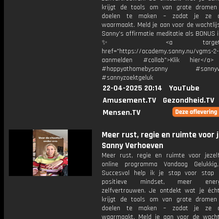
krijgt de tools om van grote dromen
doelen te maken – zodat je ze 
waarmaakt. Meld je aan voor de wachtlijs
Sanny’s affirmatie meditatie als BONUS i
✨ <a target="_bl
href="https://academy.sanny.nu/vgms-2-
aanmelden #collab">Klik hier</a
#happyathomebysanny #sannyve
#sannyzoektgeluk
22-04-2025 20:14
YouTube
Amusement.TV
Gezondheid.TV
Mensen.TV
Meer rust, regie en ruimte voor j
Sanny Verhoeven
Meer rust, regie en ruimte voor jezelf
online programma Vandaag Gelukkig
Succesvol help ik je stap voor stap
positieve mindset, meer ene
zelfvertrouwen. Je ontdekt wat je écht
krijgt de tools om van grote dromen
doelen te maken – zodat je ze 
waarmaakt. Meld je aan voor de wachtl