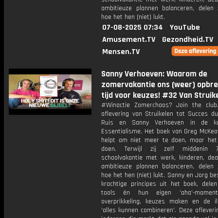
ambitieuze plannen balanceren, delen z
hoe het hen (niet) lukt.
07-08-2025 07:34
YouTube
Amusement.TV
Gezondheid.TV
Mensen.TV
Sanny Verhoeven: Waarom de
zomervakantie ons (weer) opbre
tijd voor keuzes! #32 Van Struik
#Winactie Zomerchaos? Join the club
aflevering van Struikelen tot Succes du
Ruis en Sanny Verhoeven in de k
Essentialisme. Het boek van Greg McKeo
helpt om niet meer te doen, maar het 
doen. Terwijl zij zelf middenin
schoolvakantie met werk, kinderen, dea
ambitieuze plannen balanceren, delen z
hoe het hen (niet) lukt. Sanny en Jorg b
krachtige principes uit het boek, delen
tools én hun eigen ‘aha’-momen
overprikkeling, keuzes maken en de il
‘alles kunnen combineren’. Deze afleveri