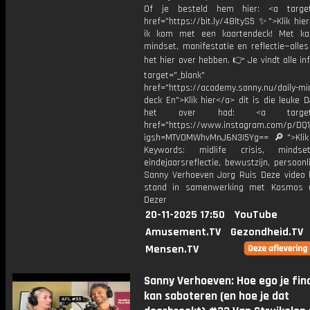
Of je besteld hem hier: <a target=
href="https://bit.ly/48ltyS5 ✨">Klik hi
ik kom met een kaartendeck! Met ka
mindset, manifestatie en reflectie—alle
het hier over hebben. 👉 Je vindt alle inf
target="_blank"
href="https://academy.sanny.nu/daily-mi
deck En">Klik hier</a> dit is die leuke 
het over had: <a target="_
href="https://www.instagram.com/p/DQ
igsh=MTV0MWhvMnJ6N3I5Yg== 🔎">Klik
Keywords: midlife crisis, minds
eindejaarsreflectie, bewustzijn, persoonli
Sanny Verhoeven Jorg Ruis Deze video
stand in samenwerking met Kosmos u
Dezer
20-11-2025 17:50
YouTube
Amusement.TV
Gezondheid.TV
Mensen.TV
Sanny Verhoeven: Hoe ego je fin
kan saboteren (en hoe je dat