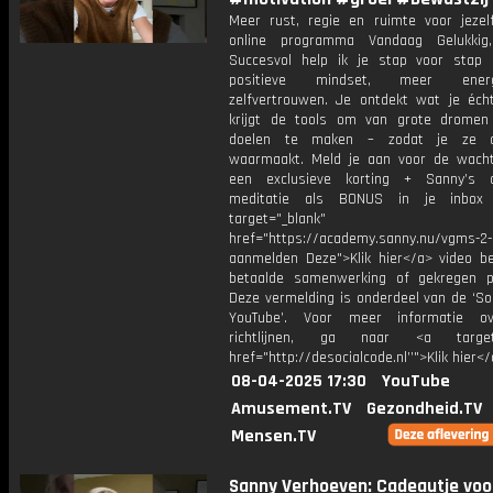
Meer rust, regie en ruimte voor jezelf
online programma Vandaag Gelukkig
Succesvol help ik je stap voor stap
positieve mindset, meer ene
zelfvertrouwen. Je ontdekt wat je écht
krijgt de tools om van grote dromen
doelen te maken – zodat je ze 
waarmaakt. Meld je aan voor de wachtl
een exclusieve korting + Sanny’s a
meditatie als BONUS in je inb
target="_blank"
href="https://academy.sanny.nu/vgms-2-
aanmelden Deze">Klik hier</a> video b
betaalde samenwerking of gekregen p
Deze vermelding is onderdeel van de ‘So
YouTube’. Voor meer informatie o
richtlijnen, ga naar <a target=
href="http://desocialcode.nl’’">Klik hier<
08-04-2025 17:30
YouTube
Amusement.TV
Gezondheid.TV
Mensen.TV
Sanny Verhoeven: Cadeautje voor