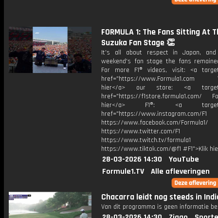
FORMULA 1: The Fans Sitting At T
Suzuka Fan Stage 👏
It's all about respect in Japan, and
weekend's fan stage the fans remaine
For more F1® videos, visit: <a target
href="https://www.Formula1.com Vis
hier</a> our store: <a target=
href="https://f1store.formula1.com/ Fol
hier</a> F1®: <a target="_
href="https://www.instagram.com/F1
https://www.facebook.com/Formula1/
https://www.twitter.com/F1
https://www.twitch.tv/formula1
https://www.tiktok.com/@f1 #F1">Klik hi
28-03-2026 14:30
YouTube
Formule1.TV
Alle afleveringen
Chacarra leidt nog steeds in Indi
Van dit programma is geen informatie be
28-03-2026 14:30
Ziggo
Sporte