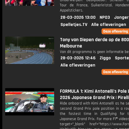
Onderwerpen: Jeukpoeder, Scheten on
Tour de France, Suikerkristal, Honde
Appelstickers.
28-03-2026 13:00
NPO3
Jonger
Spelletjes.TV
Alle afleveringen
Tony van Diepen derde op de 80
Melbourne
Van dit programma is geen informatie be
28-03-2026 12:46
Ziggo
Sporte
Alle afleveringen
FORMULA 1: Kimi Antonelli's Pole 
2026 Japanese Grand Prix | Pirell
Ride onboard with Kimi Antonelli as he s
second Grand Prix pole position in a ro
the fastest time in Qualifying for
Japanese Grand Prix. For more F1® videos,
target="_blank" href="https://www.For