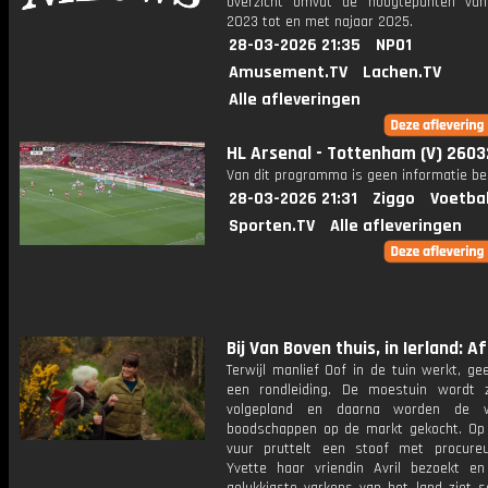
overzicht omvat de hoogtepunten van
2023 tot en met najaar 2025.
28-03-2026 21:35
NPO1
Amusement.TV
Lachen.TV
Alle afleveringen
HL Arsenal - Tottenham (V) 260
Van dit programma is geen informatie be
28-03-2026 21:31
Ziggo
Voetba
Sporten.TV
Alle afleveringen
Bij Van Boven thuis, in Ierland: Afl
Terwijl manlief Oof in de tuin werkt, ge
een rondleiding. De moestuin wordt z
volgepland en daarna worden de we
boodschappen op de markt gekocht. Op
vuur pruttelt een stoof met procureur
Yvette haar vriendin Avril bezoekt e