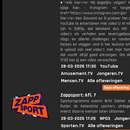
♦">Klik hier</a> Mij dagelijks volgen?
kijkje hier: - Instagram: <a target
href="https://www.instagram.com/gio/
hier</a> ben Giovanni en ik probeer het 
YouTube te entertainen met video's! Al mi
zijn in 1080p, dat betekent dus HD! 
video's als verhalen over levensgebeur
vlogs en allerlei challenges en rando
Reizen en vloggen vind ik het leukste o
Ik upload ook veel video's met mijn fam
dat wordt altijd goed ontvangen. Om 
17:30 kan jij een video verwachten.
28-03-2026 17:30
YouTube
Amusement.TV
Jongeren.TV
Mensen.TV
Alle afleveringen
Zappsport: Afl. 7
Sportprogramma waarin Britt Dekker 
Rutjes de bekendste sporters uitda
meest bizarre wensen laten uitkomen.
28-03-2026 17:25
NPO3
Jonger
Sporten.TV
Alle afleveringen