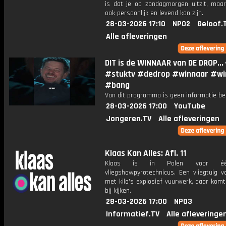
is dat je op zondagmorgen uitzit, maar
ook persoonlijk en levend kan zijn.
28-03-2026 17:10
NPO2
Geloof.
Alle afleveringen
DIT is de WINNAAR van DE DROP...
#stuktv #dedrop #winnaar #wi
#bang
Van dit programma is geen informatie be
28-03-2026 17:00
YouTube
Jongeren.TV
Alle afleveringen
Klaas Kan Alles: Afl. 11
Klaas is in Polen voor é
vliegshowpyrotechnicus. Een vliegtuig v
met kilo's explosief vuurwerk, daar kom
bij kijken.
28-03-2026 17:00
NPO3
Informatief.TV
Alle afleveringe