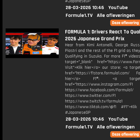
#JapaneseGP
28-03-2026 10:46
YouTube
Formule1.TV
Alle afleveringen
FORMULA 1: Drivers React To Quali
2026 Japanese Grand Prix
Hear from Kimi Antonelli, George Russe
Piastri and the rest of the F1 grid as the
Qualifying in Suzuka. For more F1® videos,
target="_blank" href="https://www.For
Visit">Klik hier</a> our store: <a targe
href="https://f1store.formula1.com/ Fol
hier</a> F1®: <a target="_
href="https://www.instagram.com/F1
https://www.facebook.com/Formula1/
https://www.twitter.com/F1
https://www.twitch.tv/formula1
https://www.tiktok.com/@f1 #F1">Klik
#JapaneseGP
28-03-2026 10:46
YouTube
Formule1.TV
Alle afleveringen