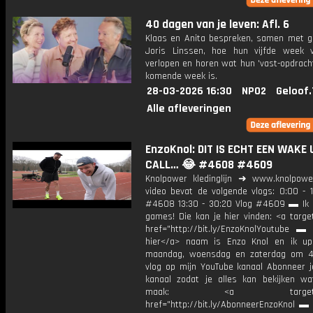
40 dagen van je leven: Afl. 6
Klaas en Anita bespreken, samen met g
Joris Linssen, hoe hun vijfde week 
verlopen en horen wat hun 'vast-opdrach
komende week is.
28-03-2026 16:30
NPO2
Geloof.
Alle afleveringen
EnzoKnol: DIT IS ECHT EEN WAKE 
CALL… 😂 #4608 #4609
Knolpower kledinglijn ➜ www.knolpowe
video bevat de volgende vlogs: 0:00 - 1
#4608 13:30 - 30:20 Vlog #4609 ▬ Ik 
games! Die kan je hier vinden: <a targe
href="http://bit.ly/EnzoKnolYoutube ▬ M
hier</a> naam is Enzo Knol en ik up
maandag, woensdag en zaterdag om 4
vlog op mijn YouTube kanaal Abonneer j
kanaal zodat je alles kan bekijken w
maak: <a target="_b
href="http://bit.ly/AbonneerEnzoKnol ▬ 