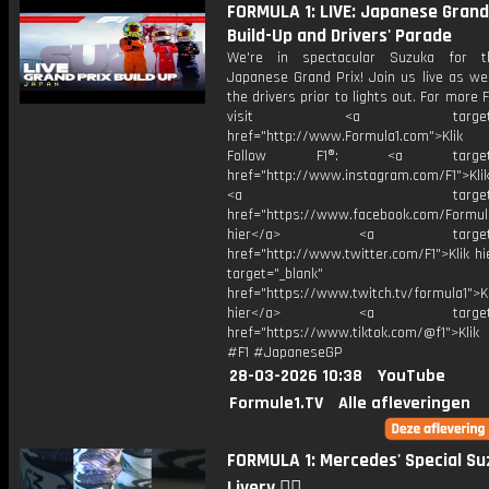
FORMULA 1: LIVE: Japanese Grand
Build-Up and Drivers' Parade
We're in spectacular Suzuka for 
Japanese Grand Prix! Join us live as we
the drivers prior to lights out. For more F
visit <a target="_b
href="http://www.Formula1.com">Klik
Follow F1®: <a target="_
href="http://www.instagram.com/F1">Klik
<a target="_bl
href="https://www.facebook.com/Formula
hier</a> <a target="_
href="http://www.twitter.com/F1">Klik h
target="_blank"
href="https://www.twitch.tv/formula1">Kl
hier</a> <a target="_
href="https://www.tiktok.com/@f1">Klik
#F1 #JapaneseGP
28-03-2026 10:38
YouTube
Formule1.TV
Alle afleveringen
FORMULA 1: Mercedes' Special S
Livery 😮‍💨