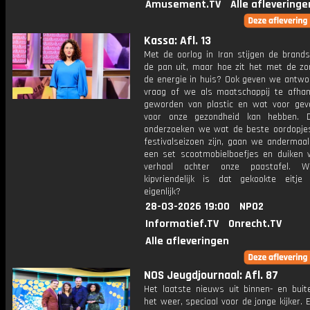
Amusement.TV
Alle afleveringe
Kassa: Afl. 13
Met de oorlog in Iran stijgen de brands
de pan uit, maar hoe zit het met de zo
de energie in huis? Ook geven we antwo
vraag of we als maatschappij te afhanke
geworden van plastic en wat voor gev
voor onze gezondheid kan hebben. D
onderzoeken we wat de beste oordopjes
festivalseizoen zijn, gaan we andermaal
een set scootmobielboefjes en duiken 
verhaal achter onze paastafel. 
kipvriendelijk is dat gekookte eitje
eigenlijk?
28-03-2026 19:00
NPO2
Informatief.TV
Onrecht.TV
Alle afleveringen
NOS Jeugdjournaal: Afl. 87
Het laatste nieuws uit binnen- en buit
het weer, speciaal voor de jonge kijker.