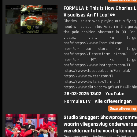
FORMULA 1: This Is How Charles L
Visualises An F1 Lap! 👀
Charles Leclerc was playing out a flying 
head whilst sat in his Ferrari in the gara
the pole position shootout in Q3. For
videos, visit: <a target="
href="https://www.Formula1.com Vis
hier</a> our store: <a target=
href="https://f1store.formula1.com/ Fol
hier</a> F1®: <a target="_
href="https://www.instagram.com/F1
https://www.facebook.com/Formula1/
https://www.twitter.com/F1
https://www.twitch.tv/formula1
https://www.tiktok.com/@f1 #F1">Klik hi
28-03-2026 13:02
YouTube
Formule1.TV
Alle afleveringen
Studio Snugger: Showprogramm
waarin vliegensvlug onderwerpen
wereldoriëntatie voorbij komen.