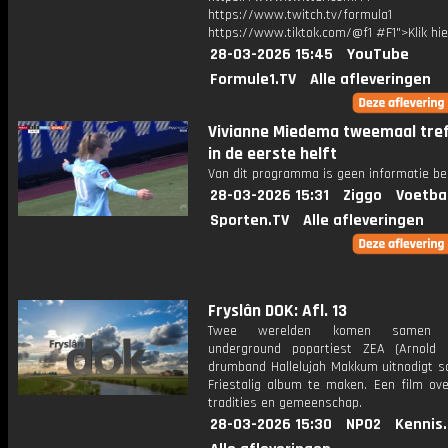
https://www.twitch.tv/formula1
https://www.tiktok.com/@f1 #F1">Klik hi
28-03-2026 15:45
YouTube
Formule1.TV
Alle afleveringen
Vivianne Miedema tweemaal tre
in de eerste helft
Van dit programma is geen informatie be
28-03-2026 15:31
Ziggo
Voetba
Sporten.TV
Alle afleveringen
Fryslân DOK: Afl. 13
Twee werelden komen samen 
underground popartiest ZEA (Arnold
drumband Hallelujah Makkum uitnodigt 
Friestalig album te maken. Een film ove
tradities en gemeenschap.
28-03-2026 15:30
NPO2
Kennis