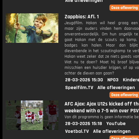
Alle afleveringen
Zappbios: Afl. 1
Jeugdfilm. Hakan wil heel graag een 
maar zijn ouders vinden hem daarvoo
onverantwoordelijk. Om hun ongelijk te
gaat Hakan met de scouts op kamp, 
badges kan halen. Maar dan blijk
dievenbende in het scoutingkamp te verb
Hakan weet zeker dat ze niets goeds van 
Wat nu te doen? Moet hij braaf blijv
misschien een huisdier krijgen, of op vo
achter de dieven aan gaan?
28-03-2026 15:30
NPO3
Kinder
Speelfilm.TV
Alle afleveringen
AFC Ajax: Ajax U12s kicked off th
weekend with a 7-5 win over PSV
Van dit programma is geen informatie be
28-03-2026 15:18
YouTube
Voetbal.TV
Alle afleveringen