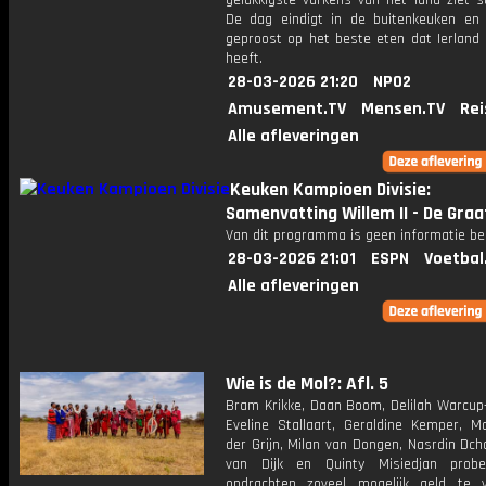
gelukkigste varkens van het land ziet s
De dag eindigt in de buitenkeuken en
geproost op het beste eten dat Ierland 
heeft.
28-03-2026 21:20
NPO2
Amusement.TV
Mensen.TV
Rei
Alle afleveringen
Keuken Kampioen Divisie:
Samenvatting Willem II - De Gra
Van dit programma is geen informatie be
28-03-2026 21:01
ESPN
Voetbal
Alle afleveringen
Wie is de Mol?: Afl. 5
Bram Krikke, Daan Boom, Delilah Warcup-
Eveline Stallaart, Geraldine Kemper, M
der Grijn, Milan van Dongen, Nasrdin Dch
van Dijk en Quinty Misiedjan prob
opdrachten zoveel mogelijk geld te v