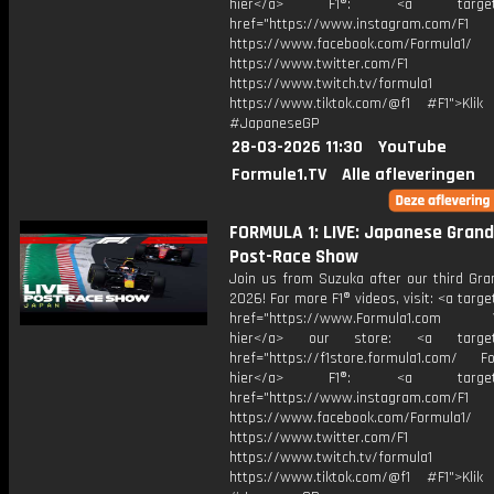
hier</a> F1®: <a target="_
href="https://www.instagram.com/F1
https://www.facebook.com/Formula1/
https://www.twitter.com/F1
https://www.twitch.tv/formula1
https://www.tiktok.com/@f1 #F1">Klik
#JapaneseGP
28-03-2026 11:30
YouTube
Formule1.TV
Alle afleveringen
FORMULA 1: LIVE: Japanese Grand
Post-Race Show
Join us from Suzuka after our third Gra
2026! For more F1® videos, visit: <a targe
href="https://www.Formula1.com Vis
hier</a> our store: <a target=
href="https://f1store.formula1.com/ Fol
hier</a> F1®: <a target="_
href="https://www.instagram.com/F1
https://www.facebook.com/Formula1/
https://www.twitter.com/F1
https://www.twitch.tv/formula1
https://www.tiktok.com/@f1 #F1">Klik