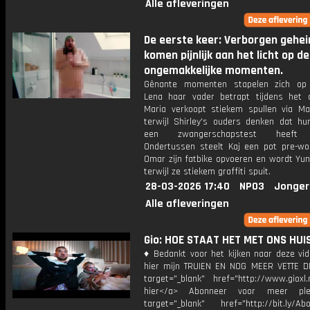
Alle afleveringen
De eerste keer: Verborgen gehe
komen pijnlijk aan het licht op d
ongemakkelijke momenten.
Gênante momenten stapelen zich op
Lena haar vader betrapt tijdens het 
Maria verkoopt stiekem spullen via Mar
terwijl Shirley's ouders denken dat hu
een zwangerschapstest heeft 
Ondertussen steelt Kaj een pot pre-wor
Omar zijn fatbike opvoeren en wordt Yun
terwijl ze stiekem graffiti spuit.
28-03-2026 17:40
NPO3
Jonger
Alle afleveringen
Gio: HOE STAAT HET MET ONS HUIS
♦ Bedankt voor het kijken naar deze vid
hier mijn TRUIEN EN NOG MEER VETTE D
target="_blank" href="http://www.gioxl.
hier</a> Abonneer voor meer ple
target="_blank" href="http://bit.ly/Ab