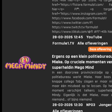
Visit">Klik hier</a> our store: <a targe
href="https://f1store.formula1.com/ Fol
hier</a> F1®: <a target="_
href="https://www.instagram.com/F1
https://www.facebook.com/Formula1/
https://www.twitter.com/F1
https://www.twitch.tv/formula1
https://www.tiktok.com/@f1 #F1">Klik hi
28-03-2026 12:45
YouTube
Formule1.TV
Alle afleveringen
Ergens op een klein politieburea
Mieke. Op cruciale momenten ver
superheldin Mega Mind
In een doorsnee provinciestadje op 
politiebureau werkt Mieke. Haar baa
knappe collega Toby slagen er maar ni
maar één misdaad op te lossen. Op het
moment verschijnt telkens superhel
Mindy. Eigenlijk is dat Mieke, maar
niemand... of bijna niemand.
28-03-2026 12:30
NPO3
Jonger
Alle afleveringen