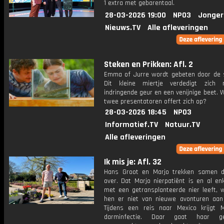
1 extra met gebarentaal.
28-03-2026 19:00
NPO3
Jonger
Nieuws.TV
Alle afleveringen
Steken en Prikken: Afl. 2
Emma of Jurre wordt gebeten door de s
Dit kleine miertje verdedigt zich
indringende geur en een venijnige beet. 
twee presentatoren offert zich op?
28-03-2026 18:45
NPO3
Informatief.TV
Natuur.TV
Alle afleveringen
Ik mis je: Afl. 32
Hans Groot en Marjo trekken samen 
over. Dat Marjo nierpatiënt is en al en
met een getransplanteerde nier leeft, 
hen er niet van nieuwe avonturen aan
Tijdens een reis naar Mexico krijgt 
darminfectie. Daar gaat haar ge