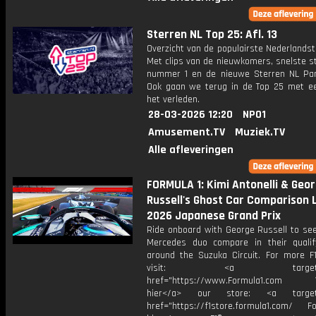
Sterren NL Top 25: Afl. 13
Overzicht van de populairste Nederlandsta
Met clips van de nieuwkomers, snelste st
nummer 1 en de nieuwe Sterren NL Par
Ook gaan we terug in de Top 25 met een
het verleden.
28-03-2026 12:20
NPO1
Amusement.TV
Muziek.TV
Alle afleveringen
FORMULA 1: Kimi Antonelli & Geo
Russell's Ghost Car Comparison L
2026 Japanese Grand Prix
Ride onboard with George Russell to se
Mercedes duo compare in their qualif
around the Suzuka Circuit. For more F1
visit: <a target="_b
href="https://www.Formula1.com Vis
hier</a> our store: <a target=
href="https://f1store.formula1.com/ Fol