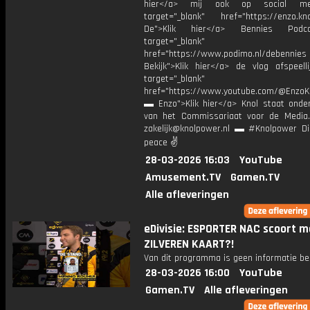
hier</a> mij ook op social me
target="_blank" href="https://enzo.kno
De">Klik hier</a> Bennies Podc
target="_blank"
href="https://www.podimo.nl/debennies
Bekijk">Klik hier</a> de vlog afspeelli
target="_blank"
href="https://www.youtube.com/@EnzoKn
▬ Enzo">Klik hier</a> Knol staat onder
van het Commissariaat voor de Media.
zakelijk@knolpower.nl ▬ #Knolpower Di
peace ✌
28-03-2026 16:03
YouTube
Amusement.TV
Gamen.TV
Alle afleveringen
eDivisie: ESPORTER NAC scoort m
ZILVEREN KAART?!
Van dit programma is geen informatie be
28-03-2026 16:00
YouTube
Gamen.TV
Alle afleveringen