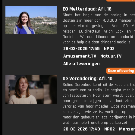
EO Metterdaad: Afl. 16
Sinds het begin van de oorlog in he
Oosten zijn meer dan 700.000 mensen i
op de vlucht geslagen. Voor EO Me
reisden EO-directeur Arjan Lock en 
Daniel de Wit naar Libanon om aandacht 
voor de hulp die daar dringend nodig is.
28-03-2026 17:55
NPO2
Amusement.TV
Natuur.TV
Alle afleveringen
De Verandering: Afl. 10
Salina Dorenbos komt uit de kast als tr
en heeft een vriendin. Ze begint met he
van testosteron. Haar stem wordt lager,
baardgroei te krijgen en ze laat zich, 
verdriet van haar moeder, Jace noemen. 
kan ze zijn wie ze is, voelt ze op da
maar dan gebeurt er iets ingrijpends in 
wat haar hele transitie op de kop zet.
28-03-2026 17:40
NPO2
Mensen