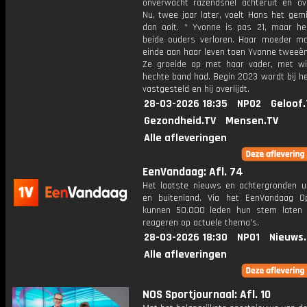
onverwacht razendsnel achteruit en over
Nu, twee jaar later, voelt Hans het gem
dan ooit. * Yvonne is pas 21, maar he
beide ouders verloren. Haar moeder m
einde aan haar leven toen Yvonne tweeën
Ze groeide op met haar vader, met w
hechte band had. Begin 2023 wordt bij h
vastgesteld en hij overlijdt.
28-03-2026 18:35
NPO2
Geloof.
Gezondheid.TV
Mensen.TV
Alle afleveringen
EenVandaag: Afl. 74
Het laatste nieuws en achtergronden ui
en buitenland. Via het EenVandaag Op
kunnen 50.000 leden hun stem laten
reageren op actuele thema's.
28-03-2026 18:30
NPO1
Nieuws
Alle afleveringen
NOS Sportjournaal: Afl. 10