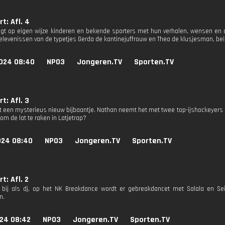
t: Afl. 4
gt op eigen wijze kinderen en bekende sporters met hun verhalen, wensen en
elevenissen van de typetjes Gerda de kantinejuffrouw en Theo de klusjesman, bei
024 08:40
NPO3
Jongeren.TV
Sporten.TV
t: Afl. 3
t een mysterieus nieuw bijbaantje. Nathan neemt het met twee top-ijshockeyers op
om de lat te raken in Latjetrap?
024 08:40
NPO3
Jongeren.TV
Sporten.TV
t: Afl. 2
t bij als dj, op het NK Breakdance wordt er gebreakdancet met Salala en S
n.
024 08:42
NPO3
Jongeren.TV
Sporten.TV