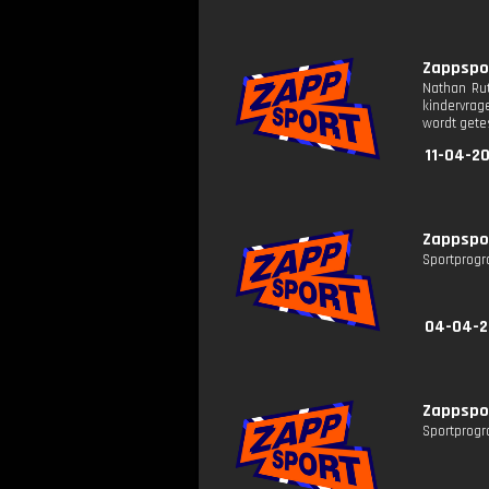
Zappspor
Nathan Rut
kindervrag
wordt getes
11-04-20
Zappspor
Sportprogr
04-04-2
Zappspor
Sportprogr