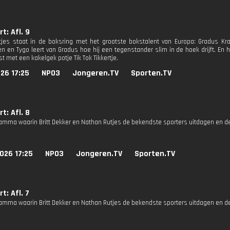
t: Afl. 9
jes staat in de boksring met het grootste bokstalent van Europa: Gradus Kr
en en Tygo leert van Gradus hoe hij een tegenstander slim in de hoek drijft. En 
t met een kakelgek potje Tik Tok Tikkertje.
26 17:25
NPO3
Jongeren.TV
Sporten.TV
t: Afl. 8
amma waarin Britt Dekker en Nathan Rutjes de bekendste sporters uitdagen en d
026 17:25
NPO3
Jongeren.TV
Sporten.TV
t: Afl. 7
amma waarin Britt Dekker en Nathan Rutjes de bekendste sporters uitdagen en d