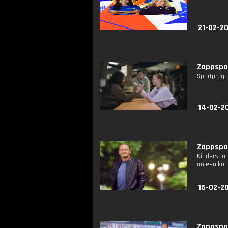
21-02-20
Zappspor
Sportprogr
14-02-2
Zappspor
Kinderspor
na een kort
15-02-2
Zappspor