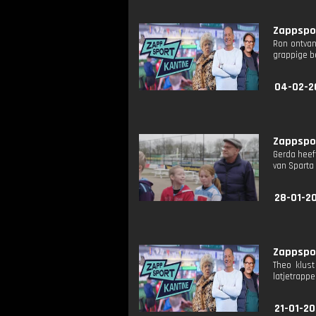
Zappspor
Ron ontvan
grappige b
04-02-2
Zappspor
Gerda heef
van Sparta 
28-01-2
Zappspor
Theo klus
latjetrappe
21-01-2