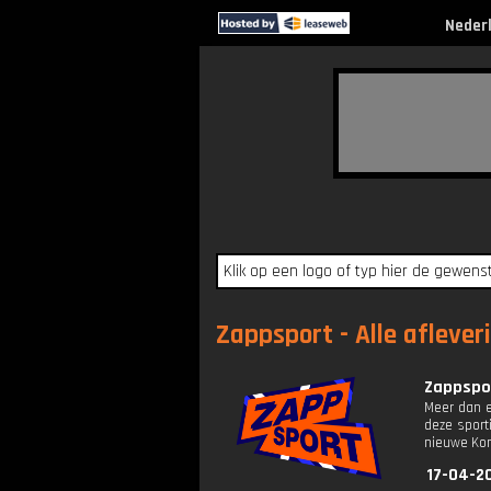
Neder
Zappsport - Alle aflever
Zappspor
Meer dan e
deze sport
nieuwe Kon
17-04-2