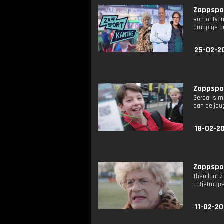
Zappspor
Ron ontvan
grappige b
25-02-2
Zappspor
Gerda is m
aan de jeu
18-02-2
Zappspor
Theo laat 
Latjetrapp
11-02-2