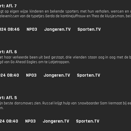
t: Afl. 7
gt op eigen wijze kinderen en bekende sporters met hun verhalen, wensen en
elevenissen van de typetjes Gerda de kantinejuffrouw en Theo de klusjesman, bei
024 08:46
NPO3
Jongeren.TV
Sporten.TV
t: Afl. 6
et haar verkeerde been uit bed gestapt, drie vrienden staan oog in oog met de b
gd van Go Ahead Eagles om te Latjetrappen.
024 08:40
NPO3
Jongeren.TV
Sporten.TV
t: Afl. 5
zijn beste dansmoves zien. Russel krijgt hulp van snowboarder Sam Vermaat bij ee
en.
024 08:40
NPO3
Jongeren.TV
Sporten.TV