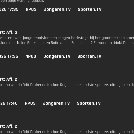
 een potje walking football.
026 17:35
NPO3
Jongeren.TV
Sporten.TV
t: Afl. 3
rveld en twee jonge tennisfanaten mogen backstage bij het grootste tennistoe
e slaan met Tallon Griekspoor en Botic van de Zandschulp? En waarom drinkt Carl
026 17:35
NPO3
Jongeren.TV
Sporten.TV
t: Afl. 2
amma waarin Britt Dekker en Nathan Rutjes de bekendste sporters uitdagen en d
26 17:40
NPO3
Jongeren.TV
Sporten.TV
t: Afl. 2
amma waarin Britt Dekker en Nathan Rutjes de bekendste sporters uitdagen en d