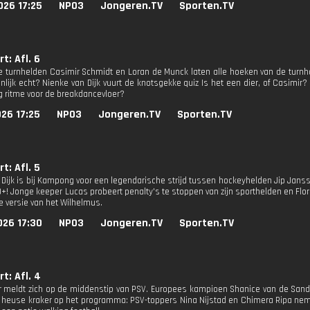
026 17:25
NPO3
Jongeren.TV
Sporten.TV
t: Afl. 6
 turnhelden Casimir Schmidt en Loran de Munck laten alle hoeken van de turnh
enlijk echt? Nienke van Dijk vuurt de knotsgekke quiz Is het een dier, of Casimi
 ritme voor de breakdancevloer?
26 17:25
NPO3
Jongeren.TV
Sporten.TV
t: Afl. 5
 Dijk is bij Kampong voor een legendarische strijd tussen hockeyhelden Jip Jans
+! Jonge keeper Lucas probeert penalty's te stoppen van zijn sporthelden en Flo
e versie van het Wilhelmus.
026 17:30
NPO3
Jongeren.TV
Sporten.TV
t: Afl. 4
er meldt zich op de middenstip van PSV. Europees kampioen Shanice van de Sande
t heuse kraker op het programma: PSV-toppers Nina Nijstad en Chimera Ripa nem