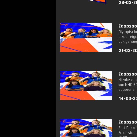
28-03-2
Zappspor
Olympische
elkaar eig
ook genoeg
21-03-20
Zappspor
Nienke van
van NHC 60
supersnell
14-03-2
Zappspor
Britt Dekk
En er staa