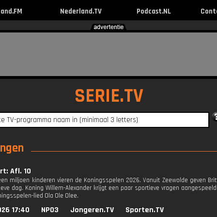
land.FM
Nederland.TV
Podcast.NL
Cont
SERIE.TV
ingen
t: Afl. 10
en miljoen kinderen vieren de Koningsspelen 2026. Vanuit Zeewolde geven Britt 
ieve dag. Koning Willem-Alexander krijgt een paar sportieve vragen aangespeeld
ingsspelen-lied Ola Ole Olee.
026 17:40
NPO3
Jongeren.TV
Sporten.TV