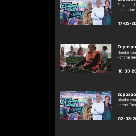
Emy leert 
de kantine
17-03-2
Zappspor
Nienke van
kantine he
10-03-2
Zappspor
Nienke van
neemt Theo
03-03-2