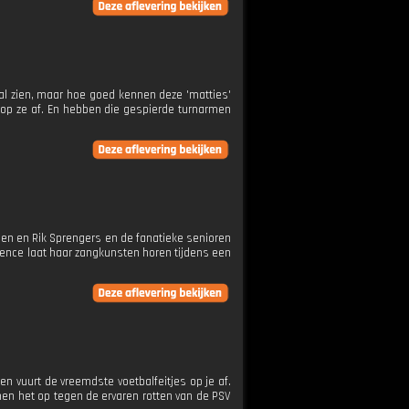
al zien, maar hoe goed kennen deze 'matties'
r? op ze af. En hebben die gespierde turnarmen
sen en Rik Sprengers en de fanatieke senioren
rence laat haar zangkunsten horen tijdens een
n vuurt de vreemdste voetbalfeitjes op je af.
en het op tegen de ervaren rotten van de PSV