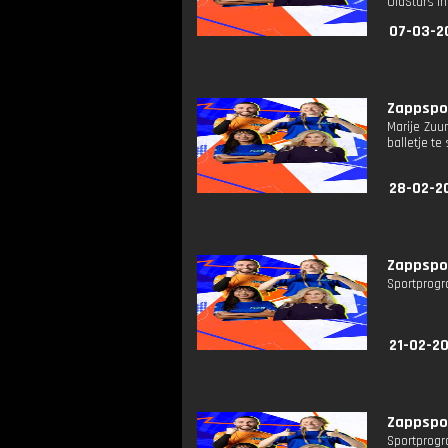
OldStars in
07-03-2
Zappspor
Marije Zuu
balletje t
28-02-2
Zappspor
Sportprogr
21-02-20
Zappspor
Sportprogr