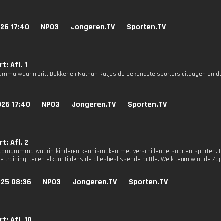
26 17:40
NPO3
Jongeren.TV
Sporten.TV
t: Afl. 1
amma waarin Britt Dekker en Nathan Rutjes de bekendste sporters uitdagen en d
026 17:40
NPO3
Jongeren.TV
Sporten.TV
t: Afl. 2
tprogramma waarin kinderen kennismaken met verschillende soorten sporten. H
e training, tegen elkaar tijdens de allesbeslissende battle. Welk team wint de Za
025 08:36
NPO3
Jongeren.TV
Sporten.TV
t: Afl. 10