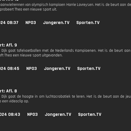
baanwielrennen van olympisch kampioen Harrie Lavreysen. Het is de beurt aan de 
 probeert Theo een nieuwe sport uit.
024 08:37
NPO3
Jongeren.TV
Sporten.TV
t: Afl. 9
 Dijk gaat tafelvoetballen met de Nederlands Kampioenen. Het is de beurt aan
eft Theo een nieuwe sport uitgevonden.
024 08:45
NPO3
Jongeren.TV
Sporten.TV
t: Afl. 8
 Dijk gaat de hoogte in om luchtacrobatiek te leren. Het is de beurt aan de je
 een videoclip op.
024 08:43
NPO3
Jongeren.TV
Sporten.TV