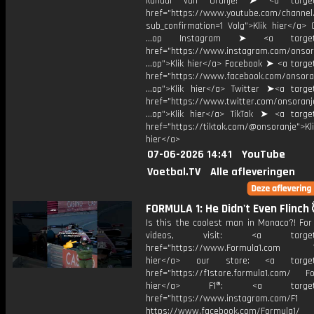
kanaal van Oranje! ➤ <a target=
href="https://www.youtube.com/chann
sub_confirmation=1 Volg">Klik hier</a> 
...op Instagram ➤ <a target="
href="https://www.instagram.com/onsor
...op">Klik hier</a> Facebook ➤ <a targe
href="https://www.facebook.com/onsora
...op">Klik hier</a> Twitter ➤<a target
href="https://www.twitter.com/onsoranj
...op">Klik hier</a> TikTok ➤ <a target
href="https://tiktok.com/@onsoranje">Kli
hier</a>
07-06-2026 14:41
YouTube
Voetbal.TV
Alle afleveringen
FORMULA 1: He Didn't Even Flinch 
Is this the coolest man in Monaco?! For
videos, visit: <a target="
href="https://www.Formula1.com Vis
hier</a> our store: <a target=
href="https://f1store.formula1.com/ Fol
hier</a> F1®: <a target="_
href="https://www.instagram.com/F1
https://www.facebook.com/Formula1/