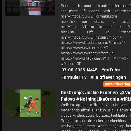
Sound on for another iconic 'Leclerccccc
For more F1® videos, visit: <a target
href="https://www.Formula1.com Vis
hier</a> our store: <a target=
href="https://f1store.formula1.com/ Fol
hier</a> F1®: <a target="_
href="https://www.instagram.com/F1
https://www.facebook.com/Formula1/
https://www.twitter.com/F1
https://www.twitch.tv/formula1
https://www.tiktok.com/@f1 #F1">Klik
#MonacoGP
07-06-2026 14:45
YouTube
Formule1.TV
Alle afleveringen
OnsOranje: Jackie Groenen 🤝 Vic
Pelova #NothingLikeOranje #IRL
Welkom op het officiële Youtube-kanaa
Nederlands elftal! Hier kun je al je favori
videos vinden, zoals Quizzes, highlights, 
Oranje, achter de schermen-beelden, hi
wedstrijden & meer! Abonneer je op he