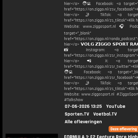
hier</a> 🧑‍💻 Facebook: <a target="
href="https://on.ziggo.nl/zsv_facebook">K
hier</a> 🤳 TikTok: <a target=
href="https://on.ziggo.nl/zs_tiktok">Klik h
Website: www.ziggosport.nl 🎧 Podc
target="_blank"
href="https://on.ziggo.nl/rondo_podcast">
hier</a> 𝗩𝗢𝗟𝗚 𝗭𝗜𝗚𝗚𝗢 𝗦𝗣𝗢𝗥𝗧 𝗥𝗔
📸 Instagram: <a target="_
href="https://on.ziggo.nl/zsr_instagram">
hier</a> 📲 X: <a target="
href="https://on.ziggo.nl/zsr_twitter">Kli
🧑‍💻 Facebook: <a target="_bla
href="https://on.ziggo.nl/zsr_facebook">K
hier</a> 🤳 TikTok: <a target=
href="https://on.ziggo.nl/zs_tiktok">Klik h
Website: www.ziggosport.nl #ZiggoSpo
#Talkshow
07-06-2026 13:25
YouTube
Sporten.TV
Voetbal.TV
Alle afleveringen
FORMULA 1: F2 Feature Race Highl