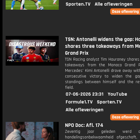
Sporten.TV
Alle afleveringen
TSN: Antonelli widens the gap: 
shares three takeaways from M
Grand Prix
TSN Racing analyst Tim Hauraney shares 
takeaways from the Monaco Grand Pr
Mercedes' Kimi Antonelli drove away with
consecutive victory to widen the g
standings between himself and the re
field.
07-06-2026 23:31
YouTube
Formule1.TV
Sporten.TV
Alle afleveringen
NPO Doc: Afl. 174
Zeventig jaar geleden werd
handelingsonbekwaamheid afgeschaft,