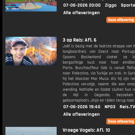
07-06-2026 20:00
Ziggo
Sport
Alle afleveringen
3 op Reis: Afl. 6
Joël is bezig met de laatste etappe van 
longboardreis van Soest naar Portuga
Spaans Baskenland skatet ze l
bergachtige kust naar haar eindbe
Porto. Buschauffeur Seb is vanuit Tbili
naar Palestina, via Turkije en Irak. In Syr
hij het klooster Mar Musa. Als hij zijn rei
Palestina vervolgt, neemt die een on
wending. Nathalie en Sadat sluiten hun r
de Nijl in Oeganda, bezoeken
geboorteplaats Jinja en rijden terug naa
07-06-2026 19:40
NPO3
Reis.TV
Alle afleveringen
Vroege Vogels: Afl. 10