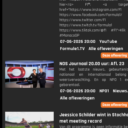
hier</a> F1®: <a target="_
href="https://www.instagram.com/F1
https://www.facebook.com/Formula1/
https://www.twitter.com/F1
https://www.twitch.tv/formula1
https://www.tiktok.com/@f1 #F1">Klik
#MonacoGP
07-06-2026 20:00
YouTube
Formule1.TV
Alle afleveringen
NOS Journaal 20.00 uur: Afl. 23
Met het laatste nieuws, gebeurteni
nationaal en internationaal bela
weersverwachting. En op NPO 1 e
gebarentaal.
07-06-2026 20:00
NPO1
Nieuws
Alle afleveringen
Jeessica Schilder wint in Stochh
met meeting record
Van dit programma is geen informatie be