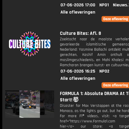
07-06-2026 17:00
NPO1
Nieuws.
Alle afleveringen
Culture Bites: Afl. 8
Zoektocht naar de mooiste verhale
gevarieerde islamitische gemeen
Nederland: Yasmine Ballachi ontdekt mult
gerechten, Kashif Amin onthult o
moslimgeschiedenis, en Mahi Khalesi m
Ramcharan brengen kunst- en cultuurnie
07-06-2026 16:25
NPO2
Alle afleveringen
FORMULA 1: Absolute DRAMA At T
Start! 🤯
Disaster for Max Verstappen at the race
Monaco, as the lights go out, but he har
For more F1® videos, visit: <a target
href="https://www.Formula1.com Vis
hier</a> our store: <a target=