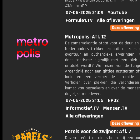
https://www.tiktok.com/@f1 #F1">Klik
#MonacoGP
07-06-2026 21:09
YouTube
Formule1.TV
Alle afleveringen
Metropolis: Afl. 12
De zomervakantie staat voor de deur en 
Nederlanders trekken eropuit, op zoek n
avontuur en authentieke ervaringen.
doet toerisme eigenlijk met een plek 
ontdekt wordt? We reizen van de tang
Argentinië naar een giftige Instagram-af
India en een vermeende piramide in
Verhalen over plekken die verandere
komst van bezoekers en over de mensen
dagelijks mee leven.
07-06-2026 21:05
NPO2
Informatief.TV
Mensen.TV
Alle afleveringen
Parels voor de zwijnen: Afl. 7
Raven creëert op diens boerderij een po