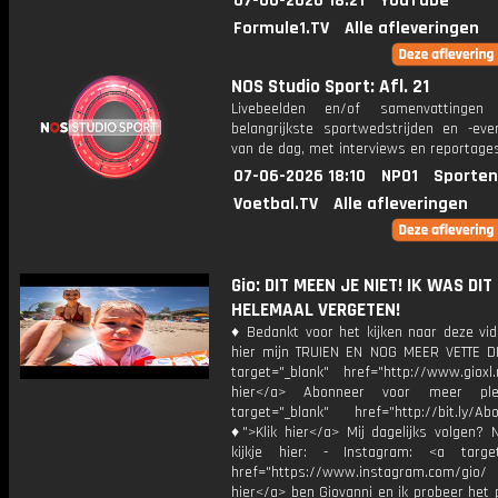
07-06-2026 18:21
YouTube
Formule1.TV
Alle afleveringen
NOS Studio Sport: Afl. 21
Livebeelden en/of samenvattinge
belangrijkste sportwedstrijden en -ev
van de dag, met interviews en reportages
07-06-2026 18:10
NPO1
Sporten
Voetbal.TV
Alle afleveringen
Gio: DIT MEEN JE NIET! IK WAS DIT
HELEMAAL VERGETEN!
♦ Bedankt voor het kijken naar deze vid
hier mijn TRUIEN EN NOG MEER VETTE D
target="_blank" href="http://www.gioxl.
hier</a> Abonneer voor meer ple
target="_blank" href="http://bit.ly/Ab
♦">Klik hier</a> Mij dagelijks volgen?
kijkje hier: - Instagram: <a target
href="https://www.instagram.com/gio/
hier</a> ben Giovanni en ik probeer het 