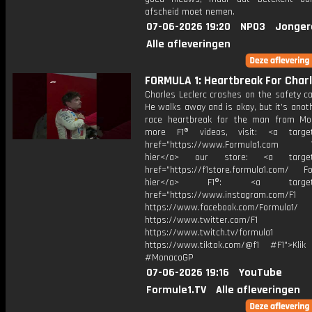
afscheid moet nemen.
07-06-2026 19:20
NPO3
Jonger
Alle afleveringen
FORMULA 1: Heartbreak For Charl
Charles Leclerc crashes on the safety ca
He walks away and is okay, but it’s ano
race heartbreak for the man from Mo
more F1® videos, visit: <a target=
href="https://www.Formula1.com Vis
hier</a> our store: <a target=
href="https://f1store.formula1.com/ Fol
hier</a> F1®: <a target="_
href="https://www.instagram.com/F1
https://www.facebook.com/Formula1/
https://www.twitter.com/F1
https://www.twitch.tv/formula1
https://www.tiktok.com/@f1 #F1">Klik
#MonacoGP
07-06-2026 19:16
YouTube
Formule1.TV
Alle afleveringen