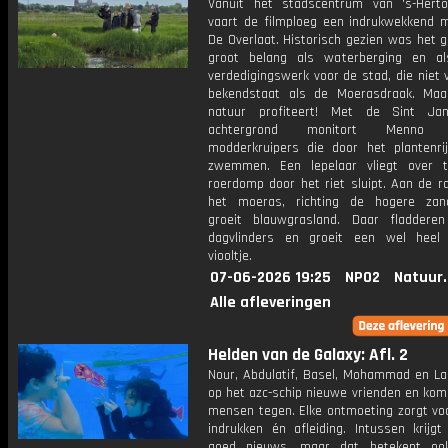
Vanuit het stadscentrum van 's-Hert
vaart de filmploeg een indrukwekkend m
De Overlaat. Historisch gezien was het 
groot belang als waterberging en als
verdedigingswerk voor de stad, die niet 
bekendstaat als de Moerasdraak. Ma
natuur profiteert! Met de Sint J
achtergrond monitort Menno B
modderkruipers die door het plantenri
zwemmen. Een lepelaar vliegt over t
roerdomp door het riet sluipt. Aan de r
het moeras, richting de hogere zan
groeit blauwgrasland. Daar fladdere
dagvlinders en groeit een wel heel 
viooltje.
07-06-2026 19:25
NPO2
Natuur
Alle afleveringen
Helden van de Galaxy: Afl. 2
Nour, Abdulatif, Basel, Mohammad en La
op het azc-schip nieuwe vrienden en kome
mensen tegen. Elke ontmoeting zorgt vo
indrukken én afleiding. Intussen krijgt
goed nieuws, maar dat betekent ook