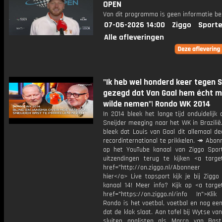
OPEN
Van dit programma is geen informatie be
07-06-2026 14:00
Ziggo
Sporte
Alle afleveringen
"Ik heb wel honderd keer tegen S
gezegd dat Van Gaal hem écht 
wilde nemen"| Rondo WK 2014
In 2014 bleek het lange tijd onduidelijk
Sneijder meeging naar het WK in Brazilië
bleek dat Louis van Gaal dit allemaal d
recordinternational te prikkelen. ↠ Abon
op het YouTube kanaal van Ziggo Spor
uitzendingen terug te kijken <a target
href="http://on.ziggo.nl/Abonneer
hier</a> Live topsport kijk je bij Ziggo
kanaal 14! Meer info? Kijk op <a target
href="https://on.ziggo.nl/info In">Klik
Rondo is het voetbal, voetbal en nog ee
dat de klok slaat. Aan tafel bij Wytse va
sluiten analisten als Marco van Bas