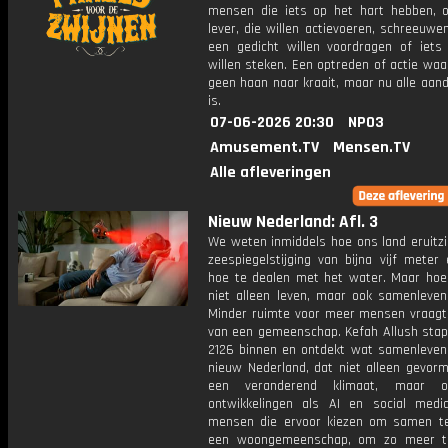
mensen die iets op het hart hebben, 
lever, die willen actievoeren, schreeuwe
een gedicht willen voordragen of iets 
willen steken. Een optreden of actie wa
geen haan naar kraait, maar nu alle aan
is.
07-06-2026 20:30
NPO3
Amusement.TV
Mensen.TV
Alle afleveringen
Nieuw Nederland: Afl. 3
We weten inmiddels hoe ons land eruitzi
zeespiegelstijging van bijna vijf meter
hoe te dealen met het water. Maar ho
niet alleen leven, maar ook samenleven
Minder ruimte voor meer mensen vraagt
van een gemeenschap. Kefah Allush stapt
2126 binnen en ontdekt wat samenleven 
nieuw Nederland, dat niet alleen gevorm
een veranderend klimaat, maar 
ontwikkelingen als AI en social media
mensen die ervoor kiezen om samen te
een woongemeenschap, om zo meer t