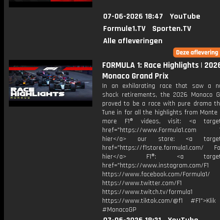
07-06-2026 18:47
YouTube
Formule1.TV
Sporten.TV
Alle afleveringen
FORMULA 1: Race Highlights | 202
Monaco Grand Prix
In an exhilarating race that saw a 
shock retirements, the 2026 Monaco G
proved to be a race with pure drama th
Tune in for all the highlights from Monte 
more F1® videos, visit: <a target=
href="https://www.Formula1.com Vis
hier</a> our store: <a target=
href="https://f1store.formula1.com/ Fol
hier</a> F1®: <a target="_
href="https://www.instagram.com/F1
https://www.facebook.com/Formula1/
https://www.twitter.com/F1
https://www.twitch.tv/formula1
https://www.tiktok.com/@f1 #F1">Klik
#MonacoGP