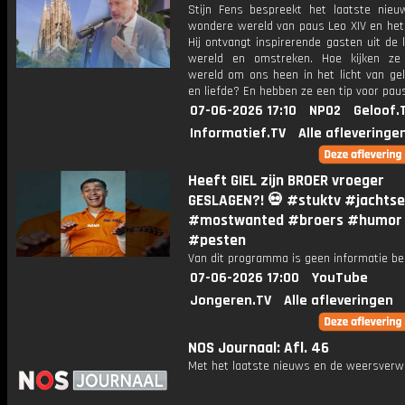
Stijn Fens bespreekt het laatste nieu
wondere wereld van paus Leo XIV en het 
Hij ontvangt inspirerende gasten uit de 
wereld en omstreken. Hoe kijken ze
wereld om ons heen in het licht van gel
en liefde? En hebben ze een tip voor pau
07-06-2026 17:10
NPO2
Geloof.
Informatief.TV
Alle afleveringe
Heeft GIEL zijn BROER vroeger
GESLAGEN?! 💀 #stuktv #jachtse
#mostwanted #broers #humor
#pesten
Van dit programma is geen informatie be
07-06-2026 17:00
YouTube
Jongeren.TV
Alle afleveringen
NOS Journaal: Afl. 46
Met het laatste nieuws en de weersverw