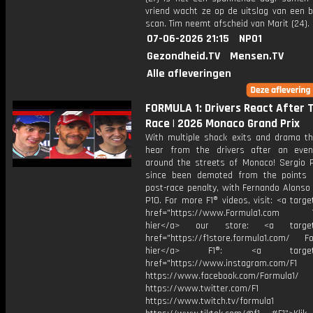
vriend wacht ze op de uitslag van een b
scan. Tim neemt afscheid van Marit (24).
07-06-2026 21:15
NPO1
Gezondheid.TV
Mensen.TV
Alle afleveringen
FORMULA 1: Drivers React After 
Race | 2026 Monaco Grand Prix
With multiple shock exits and drama th
hear from the drivers after an even
around the streets of Monaco! Sergio 
since been demoted from the points
post-race penalty, with Fernando Alonso 
P10. For more F1® videos, visit: <a targe
href="https://www.Formula1.com Vis
hier</a> our store: <a target=
href="https://f1store.formula1.com/ Fol
hier</a> F1®: <a target="_
href="https://www.instagram.com/F1
https://www.facebook.com/Formula1/
https://www.twitter.com/F1
https://www.twitch.tv/formula1