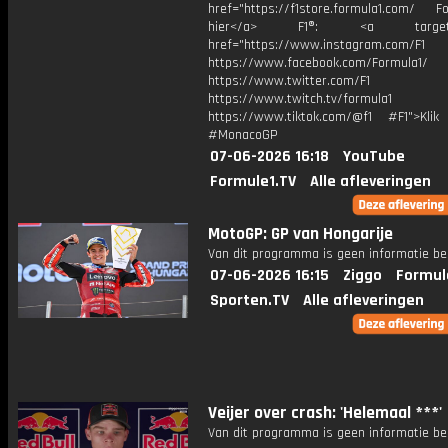
href="https://f1store.formula1.com/ Fol
hier</a> F1®: <a target="_
href="https://www.instagram.com/F1
https://www.facebook.com/Formula1/
https://www.twitter.com/F1
https://www.twitch.tv/formula1
https://www.tiktok.com/@f1 #F1">Klik
#MonacoGP
07-06-2026 16:18
YouTube
Formule1.TV
Alle afleveringen
MotoGP: GP van Hongarije
Van dit programma is geen informatie be
07-06-2026 16:15
Ziggo
Formul
Sporten.TV
Alle afleveringen
Veijer over crash: 'Helemaal ***'
Van dit programma is geen informatie be