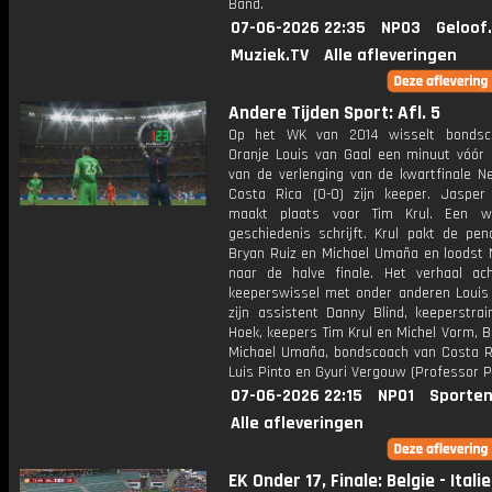
Band.
07-06-2026 22:35
NPO3
Geloof
Muziek.TV
Alle afleveringen
Andere Tijden Sport: Afl. 5
Op het WK van 2014 wisselt bondsc
Oranje Louis van Gaal een minuut vóór 
van de verlenging van de kwartfinale Ne
Costa Rica (0-0) zijn keeper. Jasper 
maakt plaats voor Tim Krul. Een wi
geschiedenis schrijft. Krul pakt de pen
Bryan Ruiz en Michael Umaña en loodst 
naar de halve finale. Het verhaal ac
keeperswissel met onder anderen Louis 
zijn assistent Danny Blind, keeperstrai
Hoek, keepers Tim Krul en Michel Vorm, B
Michael Umaña, bondscoach van Costa R
Luis Pinto en Gyuri Vergouw (Professor P
07-06-2026 22:15
NPO1
Sporten
Alle afleveringen
EK Onder 17, Finale: Belgie - Italie