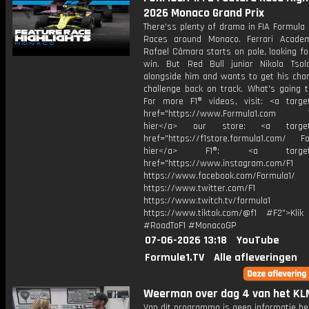
2026 Monaco Grand Prix
There'ss plenty of drama in FIA Formula
Races around Monaco. Ferrari Academ
Rafael Câmara starts on pole, looking for
win. But Red Bull junior Nikola Tsol
alongside him and wants to get his cha
challenge back on track. What's going t
For more F1® videos, visit: <a target
href="https://www.Formula1.com Vis
hier</a> our store: <a target=
href="https://f1store.formula1.com/ Fol
hier</a> F1®: <a target="_
href="https://www.instagram.com/F1
https://www.facebook.com/Formula1/
https://www.twitter.com/F1
https://www.twitch.tv/formula1
https://www.tiktok.com/@f1 #F2">Klik
#RoadToF1 #MonacoGP
07-06-2026 13:18
YouTube
Formule1.TV
Alle afleveringen
Weerman over dag 4 van het KL
Van dit programma is geen informatie be