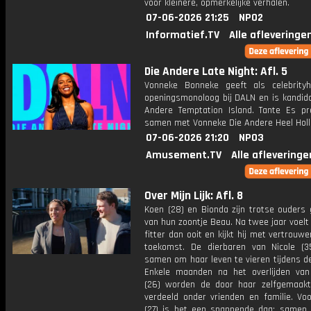
voor kleinere, opmerkelijke verhalen.
07-06-2026 21:25
NPO2
Informatief.TV
Alle afleveringe
Die Andere Late Night: Afl. 5
Vonneke Bonneke geeft als celebrity
openingsmonoloog bij DALN en is kandida
Andere Temptation Island. Tante Es pr
samen met Vonneke Die Andere Heel Holl
07-06-2026 21:20
NPO3
Amusement.TV
Alle afleveringe
Over Mijn Lijk: Afl. 8
Koen (28) en Bionda zijn trotse ouders
van hun zoontje Beau. Na twee jaar voelt
fitter dan ooit en kijkt hij met vertrouw
toekomst. De dierbaren van Nicole (
samen om haar leven te vieren tijdens de
Enkele maanden na het overlijden van
(26) worden de door haar zelfgemaakt
verdeeld onder vrienden en familie. Voo
(27) is het een spannende dag: samen