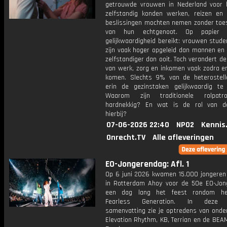
getrouwde vrouwen in Nederland voor 
zelfstandig konden werken, reizen en f
beslissingen mochten nemen zonder to
van hun echtgenoot. Op papier l
gelijkwaardigheid bereikt: vrouwen stude
zijn vaak hoger opgeleid dan mannen en 
zelfstandiger dan ooit. Toch verandert de
van werk, zorg en inkomen vaak zodra er
komen. Slechts 9% van de heterostell
erin de gezinstaken gelijkwaardig te 
Waarom zijn traditionele rolpat
hardnekkig? En wat is de rol van de
hierbij?
07-06-2026 22:40
NPO2
Kennis
Onrecht.TV
Alle afleveringen
EO-Jongerendag: Afl. 1
Op 6 juni 2026 kwamen 15.000 jongeren b
in Rotterdam Ahoy voor de 50e EO-Jon
een dag lang het feest rondom h
Fearless Generation. In deze m
samenvatting zie je optredens van onde
Elevation Rhythm, KB, Terrian en de BEA