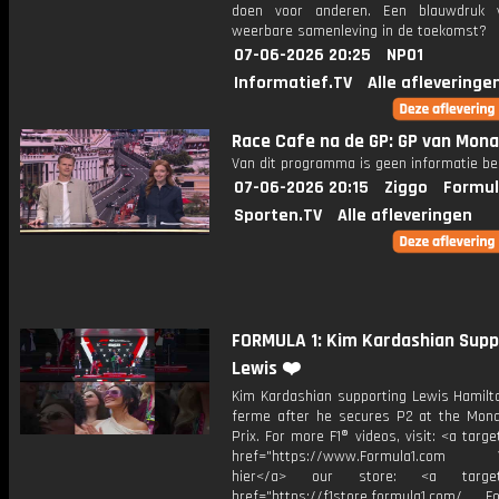
doen voor anderen. Een blauwdruk 
weerbare samenleving in de toekomst?
07-06-2026 20:25
NPO1
Informatief.TV
Alle afleveringe
Race Cafe na de GP: GP van Mon
Van dit programma is geen informatie be
07-06-2026 20:15
Ziggo
Formul
Sporten.TV
Alle afleveringen
FORMULA 1: Kim Kardashian Supp
Lewis ❤️
Kim Kardashian supporting Lewis Hamilto
ferme after he secures P2 at the Mon
Prix. For more F1® videos, visit: <a targe
href="https://www.Formula1.com Vis
hier</a> our store: <a target=
href="https://f1store.formula1.com/ Fol