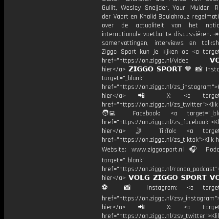
Gullit, Wesley Sneijder, Youri Mulder, 
der Vaart en Khalid Boulahrouz regelmat
over de actualiteit van het nati
internationale voetbal te discussiëren. ↠
samenvattingen, interviews en talk
Ziggo Sport kun je kijken op <a target
href="https://on.ziggo.nl/video 𝗩𝗢
hier</a> 𝗭𝗜𝗚𝗚𝗢 𝗦𝗣𝗢𝗥𝗧 🧡 📸 Ins
target="_blank"
href="https://on.ziggo.nl/zs_instagram">K
hier</a> 📲 X: <a target="
href="https://on.ziggo.nl/zs_twitter">Kli
🧑‍💻 Facebook: <a target="_bla
href="https://on.ziggo.nl/zs_facebook">Kl
hier</a> 🤳 TikTok: <a target=
href="https://on.ziggo.nl/zs_tiktok">Klik h
Website: www.ziggosport.nl 🎧 Podc
target="_blank"
href="https://on.ziggo.nl/rondo_podcast">
hier</a> 𝗩𝗢𝗟𝗚 𝗭𝗜𝗚𝗚𝗢 𝗦𝗣𝗢𝗥𝗧 𝗩
⚽️ 📸 Instagram: <a target="
href="https://on.ziggo.nl/zsv_instagram">
hier</a> 📲 X: <a target="
href="https://on.ziggo.nl/zsv_twitter">Kli