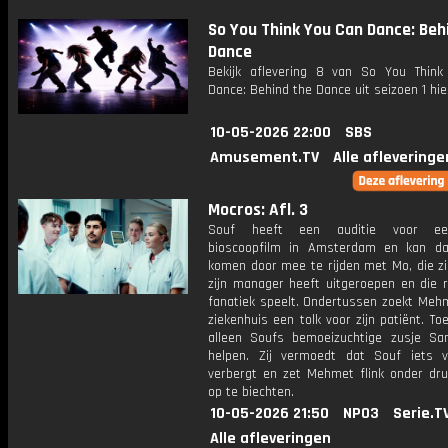
So You Think You Can Dance: Beh
Dance
Bekijk aflevering 8 van So You Thin
Dance: Behind the Dance uit seizoen 1 hie
10-05-2026 22:00
SBS
Amusement.TV
Alle afleveringe
Mocros: Afl. 3
Souf heeft een auditie voor ee
bioscoopfilm in Amsterdam en kan da
komen door mee te rijden met Mo, die zi
zijn manager heeft uitgeroepen en die r
fanatiek speelt. Ondertussen zoekt Mehm
ziekenhuis een tolk voor zijn patiënt. Toe
alleen Soufs bemoeizuchtige zusje S
helpen. Zij vermoedt dat Souf iets 
verbergt en zet Mehmet flink onder dr
op te biechten.
10-05-2026 21:50
NPO3
Serie.T
Alle afleveringen