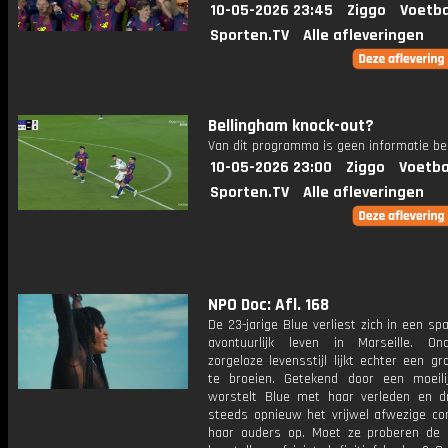
10-05-2026 23:45
Ziggo
Voetba
Sporten.TV
Alle afleveringen
Bellingham knock-out?
Van dit programma is geen informatie be
10-05-2026 23:00
Ziggo
Voetba
Sporten.TV
Alle afleveringen
NPO Doc: Afl. 168
De 23-jarige Blue verliest zich in een s
avontuurlijk leven in Marseille. O
zorgeloze levensstijl lijkt echter een g
te broeien. Getekend door een moeili
worstelt Blue met haar verleden en dr
steeds opnieuw het vrijwel afwezige co
haar ouders op. Moet ze proberen de r