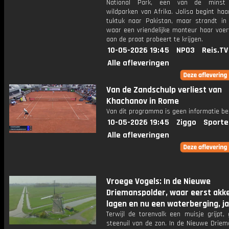
National Park, een van de minst
wildparken van Afrika. Jolisa begint haa
tuktuk naar Pakistan, maar strandt in 
waar een vriendelijke monteur haar voer
aan de praat probeert te krijgen.
10-05-2026 19:45
NPO3
Reis.TV
Alle afleveringen
Van de Zandschulp verliest van
Khachanov in Rome
Van dit programma is geen informatie be
10-05-2026 19:45
Ziggo
Sporte
Alle afleveringen
Vroege Vogels: In de Nieuwe
Driemanspolder, waar eerst akk
lagen en nu een waterberging, j
Terwijl de torenvalk een muisje grijpt,
steenuil van de zon. In de Nieuwe Driem