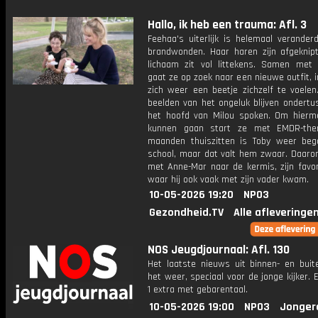
Hallo, ik heb een trauma: Afl. 3
Feehaa's uiterlijk is helemaal verander
brandwonden. Haar haren zijn afgeknip
lichaam zit vol littekens. Samen met
gaat ze op zoek naar een nieuwe outfit, 
zich weer een beetje zichzelf te voelen
beelden van het ongeluk blijven ondertu
het hoofd van Milou spoken. Om hier
kunnen gaan start ze met EMDR-ther
maanden thuiszitten is Toby weer be
school, maar dat valt hem zwaar. Daarom
met Anne-Mar naar de kermis, zijn favor
waar hij ook vaak met zijn vader kwam.
10-05-2026 19:20
NPO3
Gezondheid.TV
Alle afleveringe
NOS Jeugdjournaal: Afl. 130
Het laatste nieuws uit binnen- en buit
het weer, speciaal voor de jonge kijker.
1 extra met gebarentaal.
10-05-2026 19:00
NPO3
Jonger