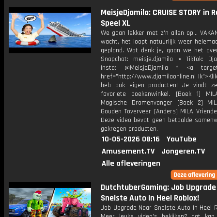
MeisjeDjamila: CRUISE STORY in Ro
Speel XL
We gaan lekker met z'n allen op... VAKA
wacht, het loopt natuurlijk weer helemaa
gepland. Wat denk je, gaan we het ove
Snapchat: meisje.djamila ⋆ TikTok: Dj
Insta: @MeisjeDjamila * <a target=
href="http://www.djamilaonline.nl Ik">Kli
heb ook eigen producten! Je vindt z
favoriete boekenwinkel. [Boek 1] M
Magische Dromenvanger [Boek 2] MI
Gouden Toverveer [Anders] MILA Vriende
Deze video bevat geen betaalde samenw
gekregen producten.
10-05-2026 08:16
YouTube
Amusement.TV
Jongeren.TV
Alle afleveringen
DutchtuberGaming: Job Upgrade
Snelste Auto In Heel Roblox!
Job Upgrade Naar Snelste Auto In Heel R
Meer leuke video's bekijken? dat kan 