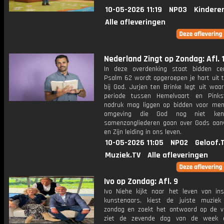
10-05-2026 11:19
NPO3
Kindere
Alle afleveringen
Nederland Zingt op Zondag: Afl. 
In deze overdenking staat bidden cen
Psalm 62 wordt opgeroepen je hart uit t
bij God. Jurjen ten Brinke legt uit waa
periode tussen Hemelvaart en Pinks
nadruk mag liggen op bidden voor men
omgeving die God nog niet ken
samenzangliederen gaan over Gods aan
en Zijn leiding in ons leven.
10-05-2026 11:05
NPO2
Geloof.
Muziek.TV
Alle afleveringen
Ivo op Zondag: Afl. 9
Ivo Niehe kijkt naar het leven van ins
kunstenaars, kiest de juiste muzie
zondag en zoekt het antwoord op de v
ziet de zevende dag van de week e