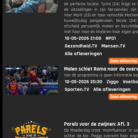
de perfecte locatie. Tycho (24) krijgt te
de uitzaaiingen in zijn hersenvlies zijn
Voor Marit (23) en haar verloofde Macken
huwelijksdag aangebroken. Nicole (34)
afscheid persoonlijk maken en beschild
met haar man en kinderen haar eigen graf
10-05-2026 21:00
NPO1
Gezondheid.TV
Mensen.TV
Alle afleveringen
Malen schiet Roma naar de overw
Van dit programma is geen informatie be
10-05-2026 20:30
Ziggo
Voetba
Sporten.TV
Alle afleveringen
Parels voor de zwijnen: Afl. 3
Op Moederdag staat 'momfluencer' in spe
achter de bar. Peggy overwint haar angs