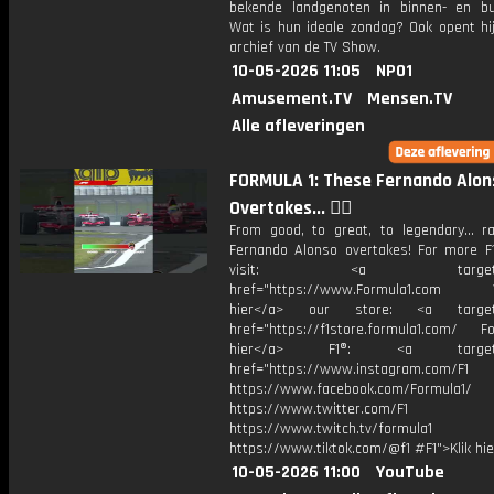
bekende landgenoten in binnen- en bu
Wat is hun ideale zondag? Ook opent hij
archief van de TV Show.
10-05-2026 11:05
NPO1
Amusement.TV
Mensen.TV
Alle afleveringen
FORMULA 1: These Fernando Alon
Overtakes... 😮‍💨
From good, to great, to legendary... r
Fernando Alonso overtakes! For more F1
visit: <a target="_b
href="https://www.Formula1.com Vis
hier</a> our store: <a target=
href="https://f1store.formula1.com/ Fol
hier</a> F1®: <a target="_
href="https://www.instagram.com/F1
https://www.facebook.com/Formula1/
https://www.twitter.com/F1
https://www.twitch.tv/formula1
https://www.tiktok.com/@f1 #F1">Klik hi
10-05-2026 11:00
YouTube