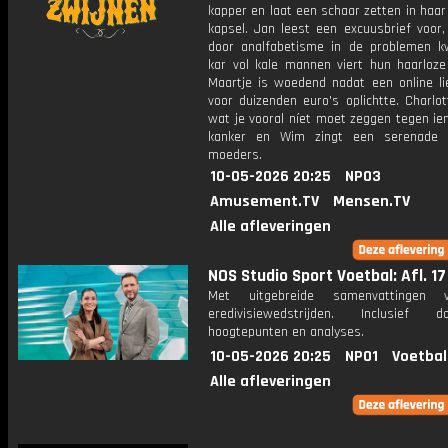
kapper en laat een schaar zetten in haar
kapsel. Jan leest een excuusbrief voor,
door analfabetisme in de problemen 
kar vol kale mannen viert hun haarloze
Maartje is woedend nadat een online li
voor duizenden euro's oplichtte. Charlot
wat je vooral níet moet zeggen tegen i
kanker en Wim zingt een serenade v
moeders.
10-05-2026 20:25
NPO3
Amusement.TV
Mensen.TV
Alle afleveringen
NOS Studio Sport Voetbal: Afl. 17
Met uitgebreide samenvattingen 
eredivisiewedstrijden. Inclusief do
hoogtepunten en analyses.
10-05-2026 20:25
NPO1
Voetbal
Alle afleveringen