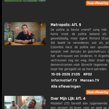
Metropolis: Afl. 9
De politie je beste vriend? Lang niet o
Kenia staat de politie bekend als
gewelddadig, maar agent Richard Otiya
dat beeld te veranderen, ook als pri
Colombia kiest de politie een opvalle
aanpak: met dansjes en goocheltrucs 
het vertrouwen van kinderen. In Argenti
vertrouwen nog ver weg. Daar staan a
demonstranten vaak lijnrecht tegenover 
loopt het geregeld uit op hard optreden.
10-05-2026 21:05
NPO2
Informatief.TV
Mensen.TV
Alle afleveringen
Over Mijn Lijk: Afl. 4
Madelief (25) bereidt een zogenoemde 
een uitvaart bij leven, voor en gaat op