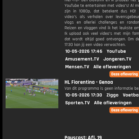
hier</a> ben Giovanni en ik probeer het 
YouTube te entertainen met video's! Al mi
zijn in 1080p, dat betekent dus HD! 
video's als verhalen over levensgebeur
vlogs en allerlei challenges en rando
Reizen en vloggen vind ik het leukste o
Ik upload ook veel video's met mijn fam
dat wordt altijd goed ontvangen. Om 
17:30 kan jij een video verwachten.
10-05-2026 17:46
YouTube
Amusement.TV
Jongeren.TV
Mensen.TV
Alle afleveringen
HL Fiorentina - Genoa
Van dit programma is geen informatie be
10-05-2026 17:30
Ziggo
Voetba
Sporten.TV
Alle afleveringen
Pauscast: Afl. 19