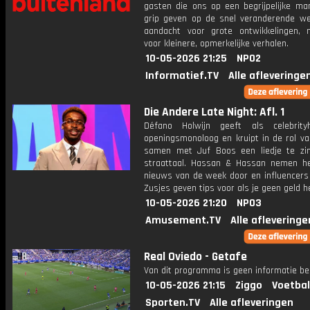
gasten die ons op een begrijpelijke ma
grip geven op de snel veranderende we
aandacht voor grote ontwikkelingen,
voor kleinere, opmerkelijke verhalen.
10-05-2026 21:25
NPO2
Informatief.TV
Alle afleveringe
Die Andere Late Night: Afl. 1
Défano Holwijn geeft als celebrity
openingsmonoloog en kruipt in de rol va
samen met Juf Boos een liedje te zi
straattaal. Hassan & Hassan nemen h
nieuws van de week door en influencers
Zusjes geven tips voor als je geen geld h
10-05-2026 21:20
NPO3
Amusement.TV
Alle afleveringe
Real Oviedo - Getafe
Van dit programma is geen informatie be
10-05-2026 21:15
Ziggo
Voetbal
Sporten.TV
Alle afleveringen