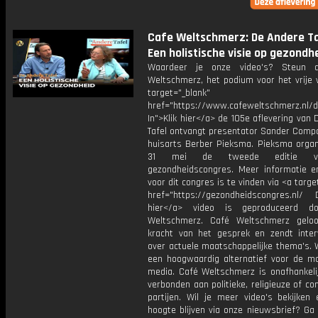
Cafe Weltschmerz: De Andere Ta
Een holistische visie op gezondh
Waardeer je onze video's? Steun 
Weltschmerz, het podium voor het vrije 
target="_blank"
href="https://www.cafeweltschmerz.nl/
In">Klik hier</a> de 105e aflevering van
Tafel ontvangt presentator Sander Comp
huisarts Berber Pieksma. Pieksma organ
31 mei de tweede editie v
gezondheidscongres. Meer informatie e
voor dit congres is te vinden via <a targe
href="https://gezondheidscongres.nl/ D
hier</a> video is geproduceerd d
Weltschmerz. Café Weltschmerz gelo
kracht van het gesprek en zendt inter
over actuele maatschappelijke thema's. 
een hoogwaardig alternatief voor de m
media. Café Weltschmerz is onafhankelij
verbonden aan politieke, religieuze of c
partijen. Wil je meer video's bekijken
hoogte blijven via onze nieuwsbrief? Ga