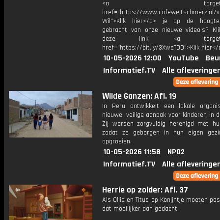
<a target="_bl
href="https://www.cafeweltschmerz.nl/v
Wil">Klik hier</a> je op de hoogt
gebracht van onze nieuwe video's? Kl
deze link: <a target="_
href="https://bit.ly/3XweTO0">Klik hier</
10-05-2026 12:00
YouTube
Beu
Informatief.TV
Alle afleveringe
Wilde Ganzen: Afl. 19
In Peru ontwikkelt een lokale organi
nieuwe, veilige aanpak voor kinderen in 
Zij worden zorgvuldig herenigd met hun
zodat ze geborgen in hun eigen gez
opgroeien.
10-05-2026 11:58
NPO2
Informatief.TV
Alle afleveringe
Herrie op zolder: Afl. 37
Als Ollie en Titus op Konijntje moeten pass
dat moeilijker dan gedacht.