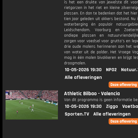
is het een drukte van jewelste dit voor
rietgorzen in het riet en kleine zilverrei
plassen. En dan te bedenken dat het hie
tien jaar geleden uit akkers bestond. Nu 
waterberging én populair natuurgebi
Leidschendam, Voorburg en Zoeter
ondiepe plassen en natuurvriendelij
zorgen voor voedsel voor grutto's en lep
drie oude molens herinneren aan het 
van water uit de polder. Het Vroege Vo
mag in één molen bivakkeren en krijgt le
droogmalen.
10-05-2026 19:30
NPO2
Natuur.
Alle afleveringen
Athletic Bilbao - Valencia
Van dit programma is geen informatie be
10-05-2026 19:30
Ziggo
Voetba
Sporten.TV
Alle afleveringen