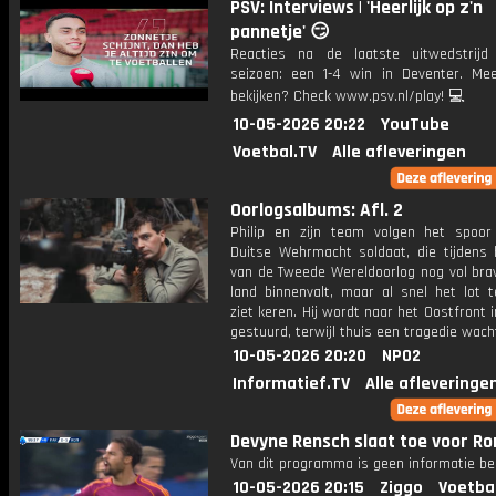
PSV: Interviews | 'Heerlijk op z'n
pannetje' 😏
Reacties na de laatste uitwedstrij
seizoen: een 1-4 win in Deventer. Mee
bekijken? Check www.psv.nl/play! 💻
10-05-2026 20:22
YouTube
Voetbal.TV
Alle afleveringen
Oorlogsalbums: Afl. 2
Philip en zijn team volgen het spoo
Duitse Wehrmacht soldaat, die tijdens 
van de Tweede Wereldoorlog nog vol bra
land binnenvalt, maar al snel het lot t
ziet keren. Hij wordt naar het Oostfront 
gestuurd, terwijl thuis een tragedie wach
10-05-2026 20:20
NPO2
Informatief.TV
Alle afleveringe
Devyne Rensch slaat toe voor R
Van dit programma is geen informatie be
10-05-2026 20:15
Ziggo
Voetba