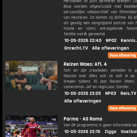
herstellen, of juist definitief breken? 
Blue worden afgewisseld met beelde
persoonlijke videoarchief van filmmak
van Hesteren. Zo komen zij dichter bij e
als gevolg een aangrijpend portret van 
mooie en soms ontregelende feno
familie wordt genoemd.
10-05-2026 22:40
NPO2
Kennis
Onrecht.TV
Alle afleveringen
Reizen Waes: Afl. 4
Tom en zijn crewleden vertellen in 
kleuren over alles wat ze ooit al op
kregen tijdens 10 jaar Reizen Waes.
cameraman Jef en regisseur Sander.
10-05-2026 22:25
NPO3
Reis.TV
Alle afleveringen
Parma - AS Roma
Van dit programma is geen informatie be
10-05-2026 22:15
Ziggo
Voetba