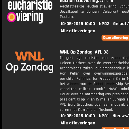
Eucharistieviering: Afl. 18
Rechtstreekse eucharistieviering vanu
Jozefkapel te Dongen. Celebrant: pas
Peetam.
10-05-2026 10:00
NPO2
Geloof.
Alle afleveringen
WNL Op Zondag: Afl. 33
Te gast zijn minister van economis
Heleen Herbert over de weerbaarheid
economische zaken, oud-ambassadeur i
Ron Keller over overwinningsparade
oprichter Femmes for Freedom Shirin 
het winnen van de Global Leadership Aw
voorzitter militair comité NAVO adm
Bauer over de ontmoeting van president
president XI op 14 en 15 mei en Europarl
VVD Bart Groothuis over een mogelijk st
vuren met Oekraïne en Rusland.
10-05-2026 10:00
NPO1
Nieuws.
Alle afleveringen