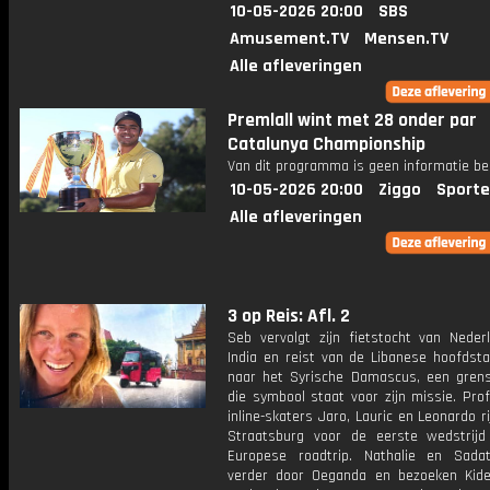
10-05-2026 20:00
SBS
Amusement.TV
Mensen.TV
Alle afleveringen
Premlall wint met 28 onder par
Catalunya Championship
Van dit programma is geen informatie be
10-05-2026 20:00
Ziggo
Sporte
Alle afleveringen
3 op Reis: Afl. 2
Seb vervolgt zijn fietstocht van Neder
India en reist van de Libanese hoofdsta
naar het Syrische Damascus, een gren
die symbool staat voor zijn missie. Pro
inline-skaters Jaro, Lauric en Leonardo r
Straatsburg voor de eerste wedstrij
Europese roadtrip. Nathalie en Sada
verder door Oeganda en bezoeken Kide