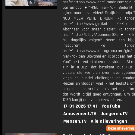
href="https://www.parfumado.com/gio-la
parfumado ♦">Klik hier</a> Bedankt
kijken naar deze video! Bekijk hier mijn
NOG MEER VETTE DINGEN: <a target=
href="http://www.gioxl.nl -">Klik 
Abonneer voor meer plezier: <a target
href="http://bit.ly/AbonneerGXL ♦">Klik
Mij dagelijks volgen? Neem een kijkj
Instagram: <a target="_
href="https://www.instagram.com/gio/
hier</a> ben Giovanni en ik probeer het 
YouTube te entertainen met video's! Al mi
zijn in 1080p, dat betekent dus HD! 
video's als verhalen over levensgebeur
vlogs en allerlei challenges en rando
Reizen en vloggen vind ik het leukste o
Ik upload ook veel video's met mijn fam
dat wordt altijd goed ontvangen. Om 
17:30 kan jij een video verwachten.
17-01-2026 17:41
YouTube
Amusement.TV
Jongeren.TV
Mensen.TV
Alle afleveringen