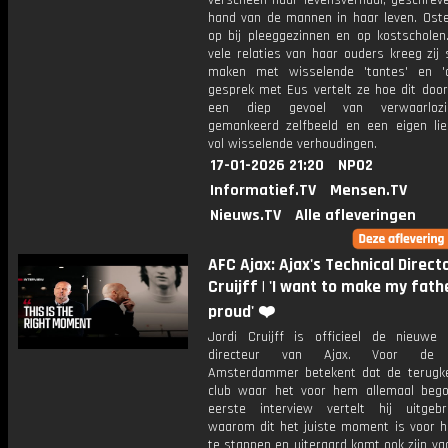
verscheen haar levensverhaal, geschrev
hand van de mannen in haar leven. Oste
op bij pleeggezinnen en op kostscholen
vele relaties van haar ouders kreeg zij
maken met wisselende 'tantes' en '
gesprek met Eus vertelt ze hoe dit door
een diep gevoel van verwaarloz
gemankeerd zelfbeeld en een eigen lie
vol wisselende verhoudingen.
17-01-2026 21:20
NPO2
Informatief.TV
Mensen.TV
Nieuws.TV
Alle afleveringen
AFC Ajax: Ajax's Technical Direct
Cruijff | 'I want to make my fath
proud' ❤️
Jordi Cruijff is officieel de nieuwe 
directeur van Ajax. Voor de 
Amsterdammer betekent dat de terugke
club waar het voor hem allemaal begon
eerste interview vertelt hij uitgeb
waarom dit het juiste moment is voor 
te stappen en uiteraard komt ook zijn v