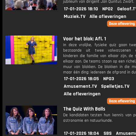
jubileum van dirigent Jan Quintus Zwart.
17-01-2026 18:10
NPO2
Geloof.T
Muziek.TV
Alle afleveringen
Voor het blok: Afl. 1
In deze vrolijke, fysieke quiz gaan tw
bestaande uit twee volwassenen
kinderen die familie van elkaar zijn, de 
elkaar aan. De teams staan op een richel
muur van blokken. De blokken in die mu
maar één ding: iedereen de afgrond in d
17-01-2026 18:05
NPO3
Amusement.TV
Spelletjes.TV
Alle afleveringen
The Quiz With Balls
De kandidaten testen hun kennis van p
astronomie en natuurkunde.
17-01-2026 18:04
SBS
Amuseme