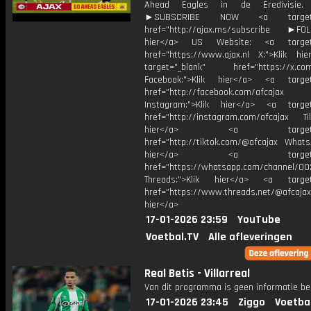
Ahead Eagles in de Eredivisie.
►SUBSCRIBE NOW <a target="
href="http://ajax.ms/subscribe ►FOL
hier</a> US Website: <a target=
href="https://www.ajax.nl X:">Klik hi
target="_blank" href="https://x.co
Facebook:">Klik hier</a> <a target
href="http://facebook.com/afcajax
Instagram:">Klik hier</a> <a target
href="http://instagram.com/afcajax TikT
hier</a> <a target="_
href="http://tiktok.com/@afcajax WhatsA
hier</a> <a target="_
href="https://whatsapp.com/channel/
Threads:">Klik hier</a> <a target=
href="https://www.threads.net/@afcajax
hier</a>
17-01-2026 23:59
YouTube
Voetbal.TV
Alle afleveringen
Real Betis - Villarreal
Van dit programma is geen informatie be
17-01-2026 23:45
Ziggo
Voetba