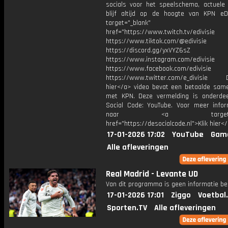
socials voor het speelschema, actuele
blijf altijd op de hoogte van KPN eDi
target="_blank"
href="https://www.twitch.tv/edivisie
https://www.tiktok.com/@edivisie
https://discord.gg/yxVYZ6sZ
https://www.instagram.com/edivisie
https://www.facebook.com/edivisie
https://www.twitter.com/e_divisie D
hier</a> video bevat een betaalde sam
met KPN. Deze vermelding is onderde
Social Code: YouTube. Voor meer infor
naar <a target="_b
href="https://desocialcode.nl">Klik hier<
17-01-2026 17:02
YouTube
Gam
Alle afleveringen
Real Madrid - Levante UD
Van dit programma is geen informatie be
17-01-2026 17:01
Ziggo
Voetbal
Sporten.TV
Alle afleveringen