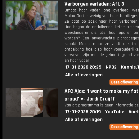
Verborgen verleden: Afl. 3
Omdat haar vader jong overleed, wee
Malou Gorter weinig van haar familieges
Ze gaat op zoek naar haar verborgen 
Hoe begon de ontluikende liefde tusse
weeskinderen die later haar opa en o
worden? Een onverwachte plantageges
schokt Malou, maar ze vindt ook tro
ontdekking hoe diep haar voorouderlijke
verweven zijn met de geboortegrond van
en haar vader.
17-01-2026 20:25
NPO2
Kennis.
Alle afleveringen
AFC Ajax: ‘I want to make my fa
proud’ ♥️⁃ Jordi Cruijff
Van dit programma is geen informatie be
17-01-2026 20:19
YouTube
Voet
Alle afleveringen