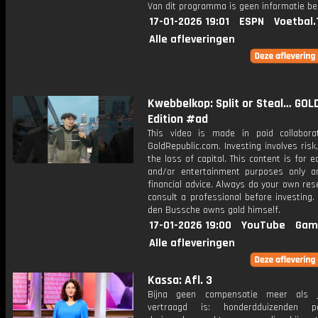
Van dit programma is geen informatie be
17-01-2026 19:01
ESPN
Voetbal.
Alle afleveringen
Kwebbelkop: Split or Steal… GOL
Edition #ad
This video is made in paid collabora
GoldRepublic.com. Investing involves risk,
the loss of capital. This content is for e
and/or entertainment purposes only a
financial advice. Always do your own re
consult a professional before investing.
den Bussche owns gold himself.
17-01-2026 19:00
YouTube
Gam
Alle afleveringen
Kassa: Afl. 3
Bijna geen compensatie meer als j
vertraagd is: honderdduizenden pa