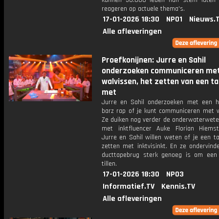
kunnen 50.000 leden hun stem laten
reageren op actuele thema's.
17-01-2026 18:30
NPO1
Nieuws.
Alle afleveringen
Proefkonijnen: Jurre en Sahil
onderzoeken communiceren me
walvissen, het zetten van een t
met
Jurre en Sahil onderzoeken met een h
barz rap of je kunt communiceren met w
Ze duiken nog verder de onderwaterwete
met inktfluencer Auke Florian Hiems
Jurre en Sahil willen weten of je een t
zetten met inktvisinkt. En ze ondervind
ducttapebrug sterk genoeg is om ee
tillen.
17-01-2026 18:30
NPO3
Informatief.TV
Kennis.TV
Alle afleveringen