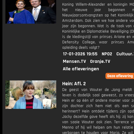
Koning Willem-Alexander en koningin Má
het nieuwe jaar begonnen 
Nieuwjaarsontvangsten op het Koninklijk
Amsterdam. Ook zien we hoe andere vo
jaar zijn begonnen. Wat is de taak van 
Koninklijke en Diplomatieke Beveiliging (
is de kledingstijl van prinses Ariane en 
Defensity College, waar prinses Am
opleiding deels volgt?
17-01-2026 19:55
NPO2
Cultuur
Mensen.TV
Oranje.TV
Alle afleveringen
Hein: Afl. 2
De geest van Wouter de Jong meldt z
leven is dodelijk saai geweest, zo vrees
Hein er op één of andere manier voor z
zijn dochter zich hem niet als een 
herinnert? Hein ontdekt tijdens zijn op
Jacky dezelfde gave heeft als hij; zij ka
van saaie Wouter ook zien. Terrence v
Menno of hij wil helpen om hun relatie 
verborgen te houden voor Maria. Ze wil 