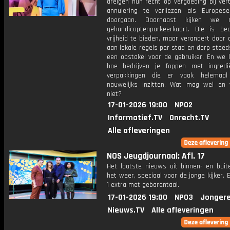
dreigen hun recht op vergoeding bij ver
annulering te verliezen als Europes
doorgaan. Daarnaast kijken we 
gehandicaptenparkeerkaart. Die is b
vrijheid te bieden, maar verandert door
aan lokale regels per stad en dorp steed
een obstakel voor de gebruiker. En we l
hoe bedrijven je foppen met ingred
verpakkingen die er vaak helemaal
nauwelijks inzitten. Wat mag wel e
niet?
17-01-2026 19:00
NPO2
Informatief.TV
Onrecht.TV
Alle afleveringen
NOS Jeugdjournaal: Afl. 17
Het laatste nieuws uit binnen- en buit
het weer, speciaal voor de jonge kijker.
1 extra met gebarentaal.
17-01-2026 19:00
NPO3
Jongere
Nieuws.TV
Alle afleveringen