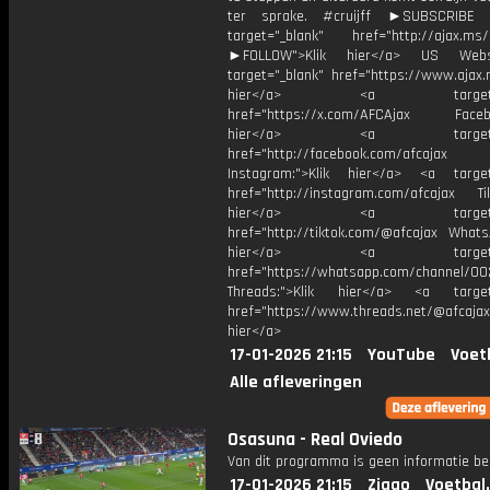
ter sprake. #cruijff ►SUBSCRIB
target="_blank" href="http://ajax.ms/
►FOLLOW">Klik hier</a> US Webs
target="_blank" href="https://www.ajax.n
hier</a> <a target="_
href="https://x.com/AFCAjax Facebo
hier</a> <a target="_
href="http://facebook.com/afcajax
Instagram:">Klik hier</a> <a target
href="http://instagram.com/afcajax TikT
hier</a> <a target="_
href="http://tiktok.com/@afcajax WhatsA
hier</a> <a target="_
href="https://whatsapp.com/channel/
Threads:">Klik hier</a> <a target=
href="https://www.threads.net/@afcajax
hier</a>
17-01-2026 21:15
YouTube
Voet
Alle afleveringen
Osasuna - Real Oviedo
Van dit programma is geen informatie be
17-01-2026 21:15
Ziggo
Voetbal