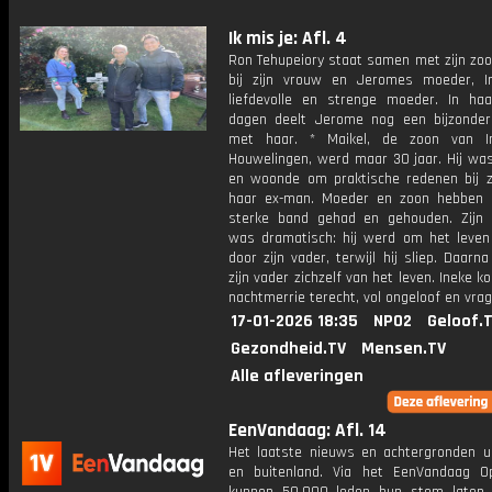
Ik mis je: Afl. 4
Ron Tehupeiory staat samen met zijn zo
bij zijn vrouw en Jeromes moeder, I
liefdevolle en strenge moeder. In haa
dagen deelt Jerome nog een bijzond
met haar. * Maikel, de zoon van I
Houwelingen, werd maar 30 jaar. Hij was
en woonde om praktische redenen bij zi
haar ex-man. Moeder en zoon hebben a
sterke band gehad en gehouden. Zijn o
was dramatisch: hij werd om het leven
door zijn vader, terwijl hij sliep. Daarn
zijn vader zichzelf van het leven. Ineke k
nachtmerrie terecht, vol ongeloof en vrag
17-01-2026 18:35
NPO2
Geloof.
Gezondheid.TV
Mensen.TV
Alle afleveringen
EenVandaag: Afl. 14
Het laatste nieuws en achtergronden ui
en buitenland. Via het EenVandaag Op