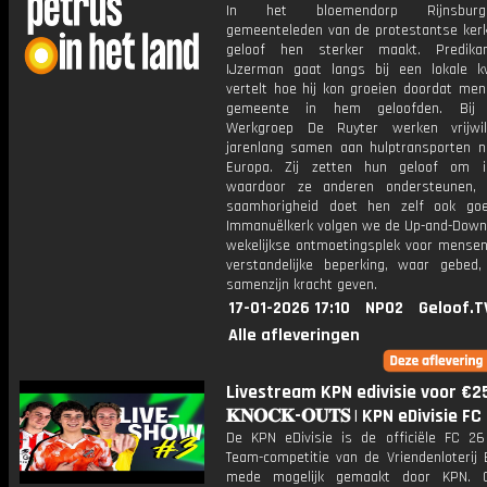
In het bloemendorp Rijnsbur
gemeenteleden van de protestantse kerk
geloof hen sterker maakt. Predika
IJzerman gaat langs bij een lokale 
vertelt hoe hij kon groeien doordat men
gemeente in hem geloofden. Bij S
Werkgroep De Ruyter werken vrijwil
jarenlang samen aan hulptransporten n
Europa. Zij zetten hun geloof om i
waardoor ze anderen ondersteunen,
saamhorigheid doet hen zelf ook go
Immanuëlkerk volgen we de Up-and-Down 
wekelijkse ontmoetingsplek voor mense
verstandelijke beperking, waar gebed
samenzijn kracht geven.
17-01-2026 17:10
NPO2
Geloof.T
Alle afleveringen
Livestream KPN edivisie voor €25
𝐊𝐍𝐎𝐂𝐊-𝐎𝐔𝐓𝐒 | KPN eDivisie FC
De KPN eDivisie is de officiële FC 26
Team-competitie van de Vriendenloterij E
mede mogelijk gemaakt door KPN. 