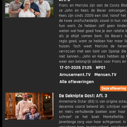
Frans en Mariska zijn aan de Costa Bla
ze John en Kees de Bever ontvangen
Kees zijn sinds 2009 een stel. Vanaf het 
de twee onafscheidelijk; zowel in hun rela
hun werk. Ze hebben zelf geen kinde
weten wel heel goed hoe je een relatie 
als je altijd samen bent. De Bevers 
regio goed, want ze hebben hier maar li
huizen. Toch weet Mariska de here
verrassen met een kant van Spanje die 
niet kennen... John en Kees hebben op 
weer een belangrijk advies voor Frans en
17-01-2026 21:25
NPO1
Amusement.TV
Mensen.TV
Alle afleveringen
De Geknipte Gast: Afl. 3
Annemarie Oster (83) is van origine acte
decennia vooral bekend als schrijver va
en niets verhullende boeken over haar 
schreef ze het boek Mantelliefde,
jarenlange zorg voor haar echtgenoot. I