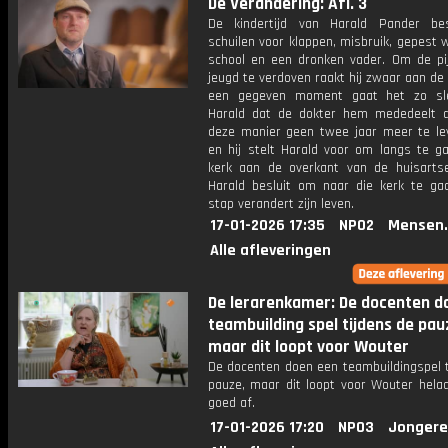
De Verandering: Afl. 3
De kindertijd van Harald Pander be
schuilen voor klappen, misbruik, gepest
school en een dronken vader. Om de pijn
jeugd te verdoven raakt hij zwaar aan de
een gegeven moment gaat het zo sl
Harald dat de dokter hem mededeelt d
deze manier geen twee jaar meer te le
en hij stelt Harald voor om langs te ga
kerk aan de overkant van de huisartsen
Harald besluit om naar die kerk te ga
stap verandert zijn leven.
17-01-2026 17:35
NPO2
Mensen.
Alle afleveringen
De lerarenkamer: De docenten d
teambuilding spel tijdens de pau
maar dit loopt voor Wouter
De docenten doen een teambuildingspel t
pauze, maar dit loopt voor Wouter helaa
goed af.
17-01-2026 17:20
NPO3
Jongere