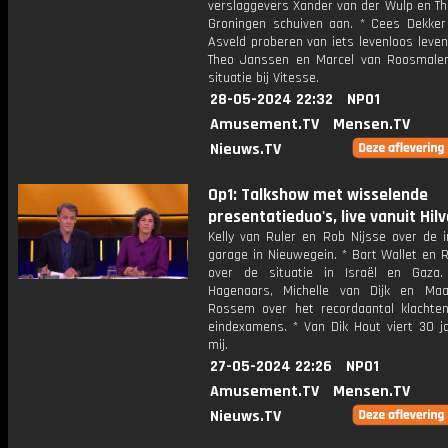
verslaggevers Xander van der Wulp en T
Groningen schuiven aan. * Cees Dekker
Asveld proberen van iets levenloos leve
Theo Janssen en Marcel van Roosmale
situatie bij Vitesse.
28-05-2024 22:32
NPO1
Amusement.TV
Mensen.TV
Nieuws.TV
Op1: Talkshow met wisselende
presentatieduo's, live vanuit Hil
Kelly van Ruler en Rob Nijsse over de i
garage in Nieuwegein. * Bart Wallet en 
over de situatie in Israël en Gaza
Hagenaars, Michelle van Dijk en Ma
Rossem over het recordaantal klachte
eindexamens. * Van Dik Hout viert 30 ja
mij.
27-05-2024 22:26
NPO1
Amusement.TV
Mensen.TV
Nieuws.TV