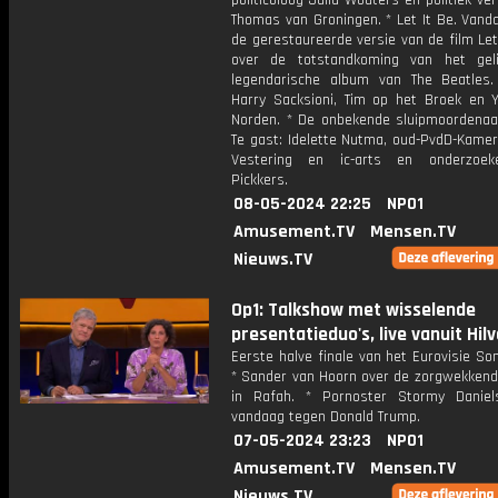
politicoloog Julia Wouters en politiek ve
Thomas van Groningen. * Let It Be. Van
de gerestaureerde versie van de film Let 
over de totstandkoming van het geli
legendarische album van The Beatles.
Harry Sacksioni, Tim op het Broek en Y
Norden. * De onbekende sluipmoordenaar
Te gast: Idelette Nutma, oud-PvdD-Kamer
Vestering en ic-arts en onderzoek
Pickkers.
08-05-2024 22:25
NPO1
Amusement.TV
Mensen.TV
Nieuws.TV
Op1: Talkshow met wisselende
presentatieduo's, live vanuit Hil
Eerste halve finale van het Eurovisie Son
* Sander van Hoorn over de zorgwekkende
in Rafah. * Pornoster Stormy Daniel
vandaag tegen Donald Trump.
07-05-2024 23:23
NPO1
Amusement.TV
Mensen.TV
Nieuws.TV