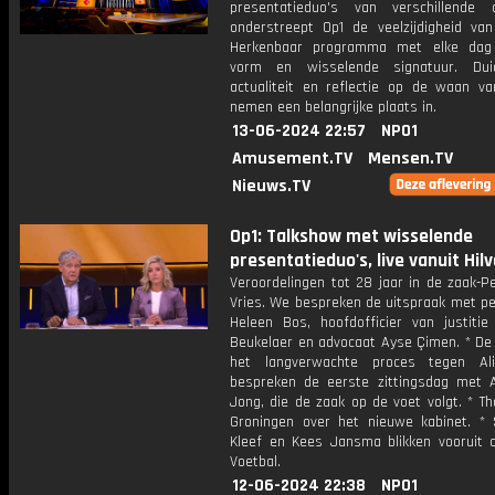
presentatieduo's van verschillende
onderstreept Op1 de veelzijdigheid va
Herkenbaar programma met elke dag 
vorm en wisselende signatuur. Dui
actualiteit en reflectie op de waan v
nemen een belangrijke plaats in.
13-06-2024 22:57
NPO1
Amusement.TV
Mensen.TV
Nieuws.TV
Op1: Talkshow met wisselende
presentatieduo's, live vanuit Hil
Veroordelingen tot 28 jaar in de zaak-P
Vries. We bespreken de uitspraak met pe
Heleen Bos, hoofdofficier van justiti
Beukelaer en advocaat Ayse Çimen. * De 
het langverwachte proces tegen A
bespreken de eerste zittingsdag met 
Jong, die de zaak op de voet volgt. * T
Groningen over het nieuwe kabinet. *
Kleef en Kees Jansma blikken vooruit 
Voetbal.
12-06-2024 22:38
NPO1