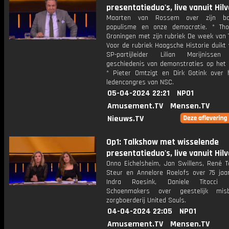
presentatieduo's, live vanuit Hil
Maarten van Rossem over zijn b
populisme en onze democratie. * Th
Groningen met zijn rubriek De week van 
Voor de rubriek Haagsche Historie duikt
SP-partijleider Lilian Marijniss
geschiedenis van demonstraties op het M
* Pieter Omtzigt en Dirk Gotink over 
ledencongres van NSC.
05-04-2024 22:21
NPO1
Amusement.TV
Mensen.TV
Nieuws.TV
Op1: Talkshow met wisselende
presentatieduo's, live vanuit Hil
Onno Eichelsheim, Jan Swillens, René T
Steur en Annelore Roelofs over 75 jaa
Indra Roesink, Daniele Titocci
Schoenmakers over geestelijk mis
zorgboerderij United Souls.
04-04-2024 22:05
NPO1
Amusement.TV
Mensen.TV