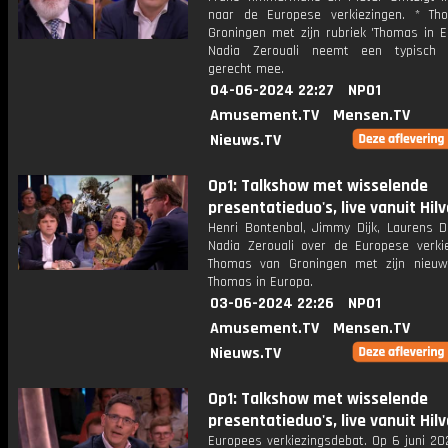
naar de Europese verkiezingen. * T
Groningen met zijn rubriek 'Thomas in E
Nadia Zerouali neemt een typisch 
gerecht mee.
04-06-2024 22:27
NPO1
Amusement.TV
Mensen.TV
Nieuws.TV
Op1: Talkshow met wisselende
presentatieduo's, live vanuit Hil
Henri Bontenbal, Jimmy Dijk, Laurens 
Nadia Zerouali over de Europese verkie
Thomas van Groningen met zijn nieuw
Thomas in Europa.
03-06-2024 22:26
NPO1
Amusement.TV
Mensen.TV
Nieuws.TV
Op1: Talkshow met wisselende
presentatieduo's, live vanuit Hil
Europees verkiezingsdebat. Op 6 juni 20