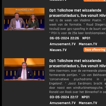
Op1: Talkshow met wisselende
presentatieduo's, live vanuit Hil
Het is de week van Vladimir Poetin. * 
week van de formatie. * Ruud Steger
Voskuijl over gps-spoofing in de buurt va
* PSV is voor de 25e keer landskampioen.
06-05-2024 22:26
NPO1
Amusement.TV
Mensen.TV
Nieuws.TV
Op1: Talkshow met wisselende
presentatieduo's, live vanuit Hil
Wim Voermans over de vermeende plann
formerende partijen. * Lia van Bekhoven
'conservatieve psychodrama in pos
Engeland'. * Joost Eerdmans bracht 
door naast een windturbineHaagsche. * 
Ronald van Raak over het Binnenhof in oor
03-05-2024 22:17
NPO1
Amusement.TV
Mensen.TV