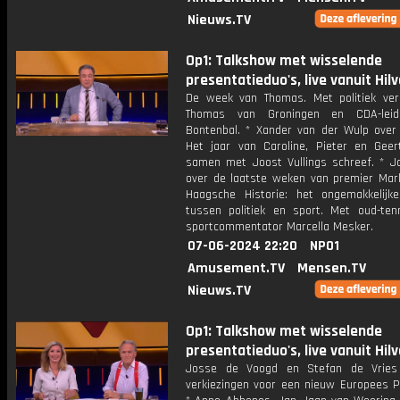
Nieuws.TV
Op1: Talkshow met wisselende
presentatieduo's, live vanuit Hil
De week van Thomas. Met politiek ver
Thomas van Groningen en CDA-leid
Bontenbal. * Xander van der Wulp over
Het jaar van Caroline, Pieter en Geert
samen met Joost Vullings schreef. * Jo
over de laatste weken van premier Mark
Haagsche Historie: het ongemakkelijke
tussen politiek en sport. Met oud-ten
sportcommentator Marcella Mesker.
07-06-2024 22:20
NPO1
Amusement.TV
Mensen.TV
Nieuws.TV
Op1: Talkshow met wisselende
presentatieduo's, live vanuit Hil
Josse de Voogd en Stefan de Vries
verkiezingen voor een nieuw Europees P