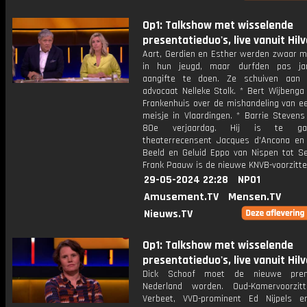
Op1: Talkshow met wisselende
presentatieduo's, live vanuit Hil
Aart, Gerdien en Esther werden zwaar m
in hun jeugd, maar durfden pas jar
aangifte te doen. Ze schuiven aan
advocaat Nelleke Stolk. * Bert Wijbenga
Frankenhuis over de mishandeling van ee
meisje in Vlaardingen. * Barrie Stevens 
80e verjaardag. Hij is te g
theaterrecensent Jacques d'Ancona en 
Beeld en Geluid Eppo van Nispen tot Se
Frank Paauw is de nieuwe KNVB-voorzitte
29-05-2024 22:28
NPO1
Amusement.TV
Mensen.TV
Nieuws.TV
Op1: Talkshow met wisselende
presentatieduo's, live vanuit Hil
Dick Schoof moet de nieuwe pre
Nederland worden. Oud-Kamervoorzit
Verbeet, VVD-prominent Ed Nijpels en