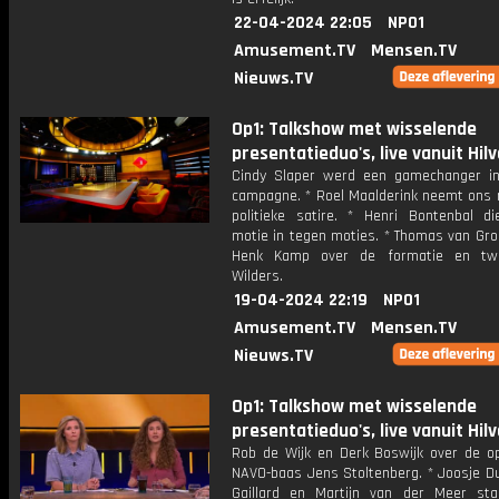
22-04-2024 22:05
NPO1
Amusement.TV
Mensen.TV
Nieuws.TV
Op1: Talkshow met wisselende
presentatieduo's, live vanuit Hil
Cindy Slaper werd een gamechanger i
campagne. * Roel Maalderink neemt ons 
politieke satire. * Henri Bontenbal d
motie in tegen moties. * Thomas van Gro
Henk Kamp over de formatie en tw
Wilders.
19-04-2024 22:19
NPO1
Amusement.TV
Mensen.TV
Nieuws.TV
Op1: Talkshow met wisselende
presentatieduo's, live vanuit Hil
Rob de Wijk en Derk Boswijk over de o
NAVO-baas Jens Stoltenberg. * Joosje Du
Gaillard en Martijn van der Meer st