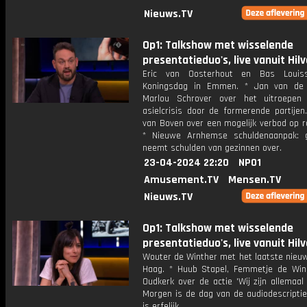
Nieuws.TV
Op1: Talkshow met wisselende
presentatieduo's, live vanuit Hil
Eric van Oosterhout en Bas Louis
Koningsdag in Emmen. * Jan van de
Marlou Schrover over het uitroepen
asielcrisis door de formerende partijen
van Boven over een mogelijk verbod op r
* Nieuwe Arnhemse schuldenaanpak: 
neemt schulden van gezinnen over.
23-04-2024 22:20
NPO1
Amusement.TV
Mensen.TV
Nieuws.TV
Op1: Talkshow met wisselende
presentatieduo's, live vanuit Hil
Wouter de Winther met het laatste nieuw
Haag. * Huub Stapel, Femmetje de Wi
Oudkerk over de actie 'Wij zijn allemaal 
Morgen is de dag van de audiodescriptie
is erfelijk.