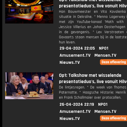
presentatieduo's, live vanuit Hil
Han Bouwmeester en Vita Kovalenko
situatie in Oekraïne. * Menno Lagerwey 
met zijn YouTube-kanaal 'Math with
Jessica Villerius en Johan Oosterhagen 
in de gevangenis. * Lex Verstraaten
Govaarts staan mensen bij in de laatste
hun leven.
29-04-2024 22:05
NPO1
Amusement.TV
Mensen.TV
Nieuws.TV
Op1: Talkshow met wisselende
presentatieduo's, live vanuit Hil
De lintjesregen. * De week van Thoma
Paternotte. * Haagsche Historie: Henrik
en Frank Schallmaier over protocollen.
26-04-2024 22:19
NPO1
Amusement.TV
Mensen.TV
Nieuws.TV