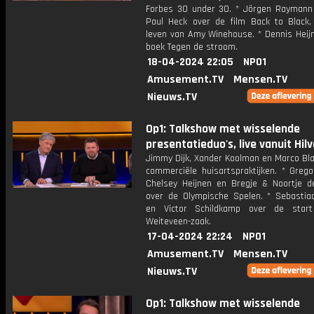
Forbes 30 under 30. * Jörgen Raymann
Paul Heck over de film Back to Black,
leven van Amy Winehouse. * Dennis Heijn
boek Tegen de stroom.
18-04-2024 22:05
NPO1
Amusement.TV
Mensen.TV
Nieuws.TV
Op1: Talkshow met wisselende
presentatieduo's, live vanuit Hil
Jimmy Dijk, Xander Koolman en Marco Bla
commerciële huisartspraktijken. * Grego
Chelsey Heijnen en Bregje & Noortje 
over de Olympische Spelen. * Sebastia
en Victor Schildkamp over de star
Weiteveen-zaak.
17-04-2024 22:24
NPO1
Amusement.TV
Mensen.TV
Nieuws.TV
Op1: Talkshow met wisselende