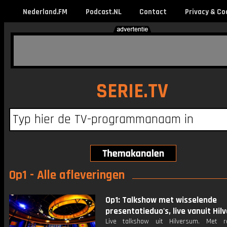
Nederland.FM
Podcast.NL
Contact
Privacy & Co
SERIE.TV
Op1 - Alle afleveringen
Op1: Talkshow met wisselende
presentatieduo's, live vanuit Hil
Live talkshow uit Hilversum. Met r