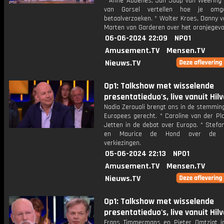
* Anne Abbenes, Jan Jaap van Weering
van Gorsel vertellen hoe je om
betaalverzoeken. * Wolter Kroes, Danny v
Marten van Garderen over het oranjegevo
06-06-2024 22:09
NPO1
Amusement.TV
Mensen.TV
Nieuws.TV
Op1: Talkshow met wisselende
presentatieduo's, live vanuit Hil
Nadia Zerouali brengt ons in de stemmin
Europees gerecht. * Caroline van der Pl
Jetten in de debat over Europa. * Stefa
en Maurice de Hond over de E
verkiezingen.
05-06-2024 22:13
NPO1
Amusement.TV
Mensen.TV
Nieuws.TV
Op1: Talkshow met wisselende
presentatieduo's, live vanuit Hil
Frans Timmermans en Pieter Omtzigt i