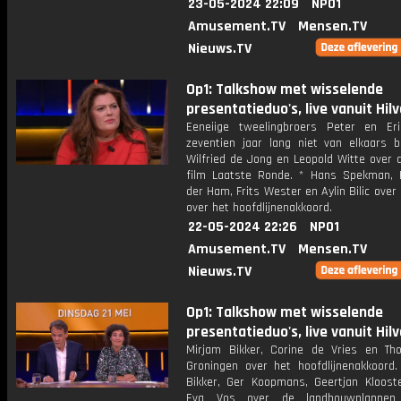
23-05-2024 22:09
NPO1
Amusement.TV
Mensen.TV
Nieuws.TV
Op1: Talkshow met wisselende
presentatieduo's, live vanuit Hil
Eeneiige tweelingbroers Peter en Er
zeventien jaar lang niet van elkaars b
Wilfried de Jong en Leopold Witte over 
film Laatste Ronde. * Hans Spekman, 
der Ham, Frits Wester en Aylin Bilic over
over het hoofdlijnenakkoord.
22-05-2024 22:26
NPO1
Amusement.TV
Mensen.TV
Nieuws.TV
Op1: Talkshow met wisselende
presentatieduo's, live vanuit Hil
Mirjam Bikker, Corine de Vries en T
Groningen over het hoofdlijnenakkoord.
Bikker, Ger Koopmans, Geertjan Kloost
Eva Vos over de landbouwplannen