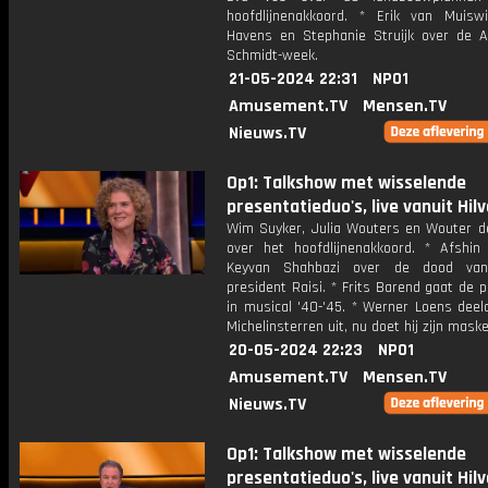
hoofdlijnenakkoord. * Erik van Muiswi
Havens en Stephanie Struijk over de A
Schmidt-week.
21-05-2024 22:31
NPO1
Amusement.TV
Mensen.TV
Nieuws.TV
Op1: Talkshow met wisselende
presentatieduo's, live vanuit Hil
Wim Suyker, Julia Wouters en Wouter d
over het hoofdlijnenakkoord. * Afshin 
Keyvan Shahbazi over de dood van
president Raisi. * Frits Barend gaat de 
in musical '40-'45. * Werner Loens deel
Michelinsterren uit, nu doet hij zijn maske
20-05-2024 22:23
NPO1
Amusement.TV
Mensen.TV
Nieuws.TV
Op1: Talkshow met wisselende
presentatieduo's, live vanuit Hil