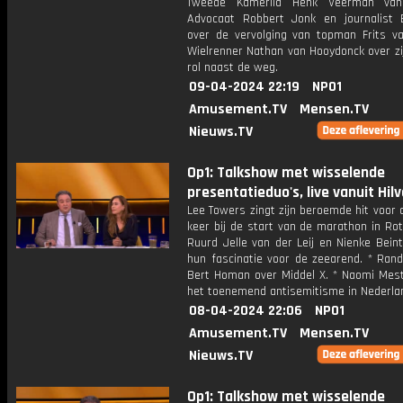
Tweede Kamerlid Henk Veerman va
Advocaat Robbert Jonk en journalist
over de vervolging van topman Frits va
Wielrenner Nathan van Hooydonck over zi
rol naast de weg.
09-04-2024 22:19
NPO1
Amusement.TV
Mensen.TV
Nieuws.TV
Op1: Talkshow met wisselende
presentatieduo's, live vanuit Hil
Lee Towers zingt zijn beroemde hit voor 
keer bij de start van de marathon in Ro
Ruurd Jelle van der Leij en Nienke Bein
hun fascinatie voor de zeearend. * Rand
Bert Homan over Middel X. * Naomi Mes
het toenemend antisemitisme in Nederla
08-04-2024 22:06
NPO1
Amusement.TV
Mensen.TV
Nieuws.TV
Op1: Talkshow met wisselende