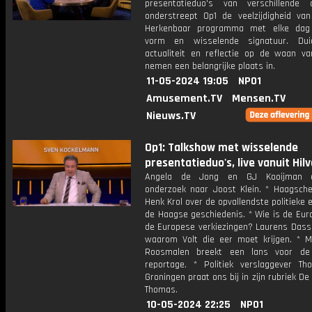
presentatieduo's van verschillende
onderstreept Op1 de veelzijdigheid va
Herkenbaar programma met elke dag 
vorm en wisselende signatuur. Dui
actualiteit en reflectie op de waan v
nemen een belangrijke plaats in.
11-05-2024 19:05
NPO1
Amusement.TV
Mensen.TV
Nieuws.TV
Op1: Talkshow met wisselende
presentatieduo's, live vanuit Hil
Angela de Jong en GJ Kooijman 
onderzoek naar Joost Klein. * Haagsche 
Henk Krol over de opvallendste politieke 
de Haagse geschiedenis. * Wie is de Eur
de Europese verkiezingen? Laurens Dasse
waarom Volt die eer moet krijgen. * M
Roosmalen breekt een lans voor de 
reportage. * Politiek verslaggever T
Groningen praat ons bij in zijn rubriek D
Thomas.
10-05-2024 22:25
NPO1