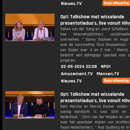
Nieuws.TV
Op1: Talkshow met wisselende
presentatieduo's, live vanuit Hil
Salwa van der Gaag en Joost Schellevis 
hoe internetoplichters socialmedia
overnemen. * Gonny Gaakeer en Hugo
over de voorstelling 'Stuk Stoppelman'.
van Ooijen over 4 en 5 mei. * Rienck
bedacht een datingapp speciaal voor a
jongeren.
02-05-2024 22:08
NPO1
Amusement.TV
Mensen.TV
Nieuws.TV
Op1: Talkshow met wisselende
presentatieduo's, live vanuit Hil
Rein Mercha en Marcia Rooker vinden 
weinig aandacht is voor Sinti en
Nederland. * Chris van der Heijden en Je
over het openbaar maken van strafdos
foute Nederlanders. * Aad Oudborg en Iri