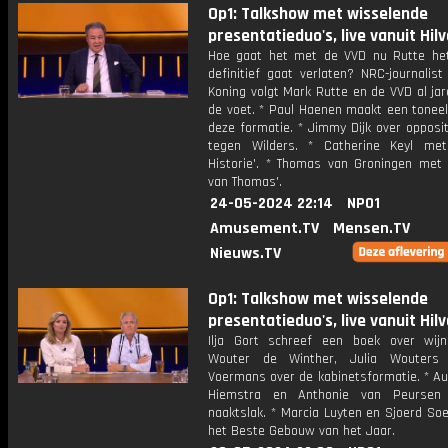
Op1: Talkshow met wisselende
presentatieduo's, live vanuit Hil
Hoe gaat het met de VVD nu Rutte het
definitief gaat verlaten? NRC-journalis
Koning volgt Mark Rutte en de VVD al ja
de voet. * Paul Haenen maakt een toneel
deze formatie. * Jimmy Dijk over opposi
tegen Wilders. * Catherine Keyl me
Historie'. * Thomas van Groningen met
van Thomas'.
24-05-2024 22:14
NPO1
Amusement.TV
Mensen.TV
Nieuws.TV
Op1: Talkshow met wisselende
presentatieduo's, live vanuit Hil
Ilja Gort schreef een boek over wijn
Wouter de Winther, Julia Wouter
Voermans over de kabinetsformatie. * Au
Hiemstra en Anthonie van Peursen
naaktslak. * Marcia Luyten en Sjoerd So
het Beste Gebouw van het Jaar.