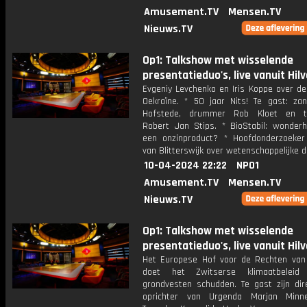
Amusement.TV
Mensen.TV
Nieuws.TV
Op1: Talkshow met wisselende
presentatieduo's, live vanuit Hil
Evgeniy Levchenko en Iris Koppe over de
Oekraïne. * 50 jaar Nits! Te gast: za
Hofstede, drummer Rob Kloet en to
Robert Jan Stips. * BioStabil: wonderh
een onzinproduct? * Hoofdonderzoeke
van Blitterswijk over wetenschappelijke 
10-04-2024 22:22
NPO1
Amusement.TV
Mensen.TV
Nieuws.TV
Op1: Talkshow met wisselende
presentatieduo's, live vanuit Hil
Het Europese Hof voor de Rechten va
doet het Zwitserse klimaatbeleid
grondvesten schudden. Te gast zijn dir
oprichter van Urgenda Marjan Min