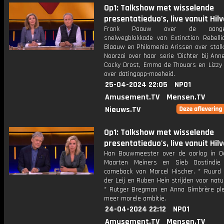
Op1: Talkshow met wisselende
presentatieduo's, live vanuit Hil
Frank Paauw over de aangek
snelwegblokkade van Extinction Rebellio
Blaauw en Philomenia Arissen over stalki
Noorzai over haar serie 'Dichter bij Anne
Cocky Drost, Emma de Thouars en Lizzy
over datingapp-moeheid.
25-04-2024 22:05
NPO1
Amusement.TV
Mensen.TV
Nieuws.TV
Op1: Talkshow met wisselende
presentatieduo's, live vanuit Hil
Han Bouwmeester over de oorlog in Oe
Maarten Meiners en Sieb Oostindie
comeback van Marcel Hischer. * Ruurd 
der Leij en Ruben Hein strijden voor natu
* Rutger Bregman en Anna Gimbrère ple
meer morele ambitie.
24-04-2024 22:12
NPO1
Amusement.TV
Mensen.TV