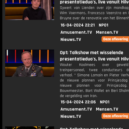
presentatieduo's, live vanuit Hil
Sywert van Lienden over zijn mondkapj
Wim Voermans, Francesco Veenstra en
Bruyne over de renovatie van het Binnenh
16-04-2024 22:21
NPO1
Amusement.TV
Mensen.TV
Nieuws.TV
Op1: Talkshow met wisselende
presentatieduo's, live vanuit Hil
Wouter Koolmees over gewel
treinpersoneel, twee conducteurs 
verhaal. * Simone Lamain en Pieter Verh
de nieuwe plannen voor Prinsjesdag
nieuwe plannen voor Prinsjesda
Bouwmeester, Bart Wallet en Beri Shalm
de vergelding van Iran.
15-04-2024 22:06
NPO1
Amusement.TV
Mensen.TV
Nieuws.TV