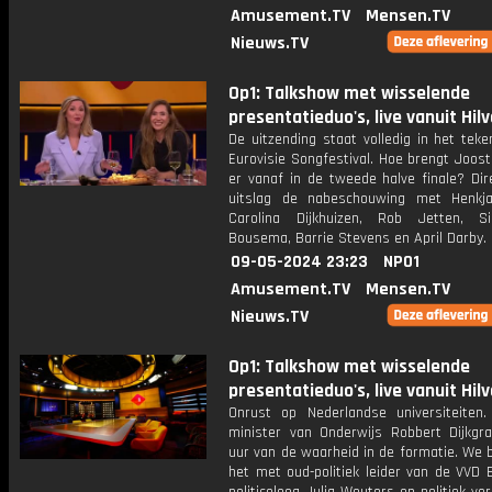
Amusement.TV
Mensen.TV
Nieuws.TV
Op1: Talkshow met wisselende
presentatieduo's, live vanuit Hil
De uitzending staat volledig in het tek
Eurovisie Songfestival. Hoe brengt Joost
er vanaf in de tweede halve finale? Dir
uitslag de nabeschouwing met Henkj
Carolina Dijkhuizen, Rob Jetten, S
Bousema, Barrie Stevens en April Darby.
09-05-2024 23:23
NPO1
Amusement.TV
Mensen.TV
Nieuws.TV
Op1: Talkshow met wisselende
presentatieduo's, live vanuit Hil
Onrust op Nederlandse universiteiten.
minister van Onderwijs Robbert Dijkgra
uur van de waarheid in de formatie. We 
het met oud-politiek leider van de VVD E