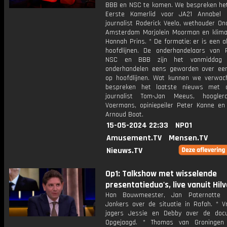
BBB en NSC te komen. We bespreken het
Eerste Kamerlid voor JA21 Annabel 
journalist Roderick Veelo, wethouder On
Amsterdam Marjolein Moorman en klimaa
Hannah Prins. * De formatie: er is een 
hoofdlijnen. De onderhandelaars van 
NSC en BBB zijn het vanmiddag 
onderhandelen eens geworden over ee
op hoofdlijnen. Wat kunnen we verwa
bespreken het laatste nieuws met o
journalist Tom-Jan Meeus, hoogle
Voermans, opiniepeiler Peter Kanne e
Arnoud Boot.
15-05-2024 22:33
NPO1
Amusement.TV
Mensen.TV
Nieuws.TV
Op1: Talkshow met wisselende
presentatieduo's, live vanuit Hil
Han Bouwmeester, Jan Paternotte 
Jonkers over de situatie in Rafah. * Vr
jagers Jessie en Debby over de doc
Opgejaagd. * Thomas van Groninge