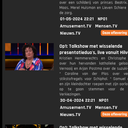
over een schilderij van prinses Beatrix.
Maas, Merel Huisman en Lieven Schiere o
de zorg.
01-05-2024 22:21
NPO1
Amusement.TV
Mensen.TV
Nieuws.TV
Op1: Talkshow met wisselende
presentatieduo's, live vanuit Hil
Kristien Hemmerechts en Christophe
over hun hervonden katholieke geloo
Vernooij en Arjan Postma over de suzuki-f
* Caroline van der Plas over ver
stikstofregels voor Schiphol. * Samuel
en zijn kleindochter roepen met zijn oorl
op te gaan stemmen voor de E
Verkiezingen.
30-04-2024 22:21
NPO1
Amusement.TV
Mensen.TV
Nieuws.TV
Op1: Talkshow met wisselende