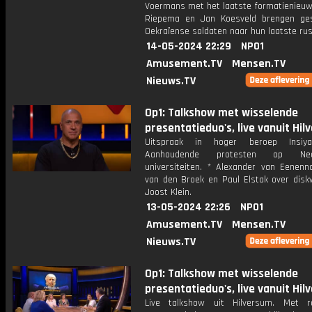
Voermans met het laatste formatienieuw
Riepema en Jan Koesveld brengen ge
Oekraïense soldaten naar hun laatste rus
14-05-2024 22:29
NPO1
Amusement.TV
Mensen.TV
Nieuws.TV
Op1: Talkshow met wisselende
presentatieduo's, live vanuit Hil
Uitspraak in hoger beroep Insiya
Aanhoudende protesten op Nede
universiteiten. * Alexander van Eenen
van den Broek en Paul Elstak over diskw
Joost Klein.
13-05-2024 22:26
NPO1
Amusement.TV
Mensen.TV
Nieuws.TV
Op1: Talkshow met wisselende
presentatieduo's, live vanuit Hil
Live talkshow uit Hilversum. Met r