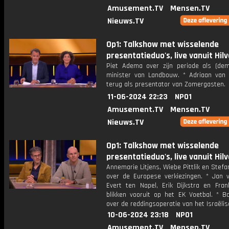
Amusement.TV
Mensen.TV
Nieuws.TV
Op1: Talkshow met wisselende
presentatieduo's, live vanuit Hil
Piet Adema over zijn periode als (demi
minister van Landbouw. * Adriaan van 
terug als presentator van Zomergasten.
11-06-2024 22:23
NPO1
Amusement.TV
Mensen.TV
Nieuws.TV
Op1: Talkshow met wisselende
presentatieduo's, live vanuit Hil
Annemarie Litjens, Wiebe Pittlik en Stefa
over de Europese verkiezingen. * Jan v
Evert ten Napel, Erik Dijkstra en Frank
blikken vooruit op het EK Voetbal. * Ba
over de reddingsoperatie van het Israëlis
10-06-2024 23:18
NPO1
Amusement.TV
Mensen.TV