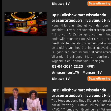
Nieuws.TV
Op1: Talkshow met wisselende
presentatieduo's, live vanuit Hil
Hans Nijland en Jeanet van der Laan
kandidatuur voor het voorzitterschap va
* Eric van 't Zelfde ging van een ba
onderwijs naar de Pauluskerk. * De Eer
heeft de behandeling van het wetsvoor
de sluiting van het Groninger gasveld u
Te gast zijn demissionair staatssecret
Vijlbrief, Groningers Merel Jonkhe
Wigboldus en Thomas van Groningen.
03-04-2024 22:23
NPO1
Amusement.TV
Mensen.TV
Nieuws.TV
Op1: Talkshow met wisselende
presentatieduo's, live vanuit Hil
Titia Hoogendoorn, Neda Kia en Annemiek
social freezing. * Hanke Bruins Slot ov
NAVO. * Thomas van Groningen en Willemi