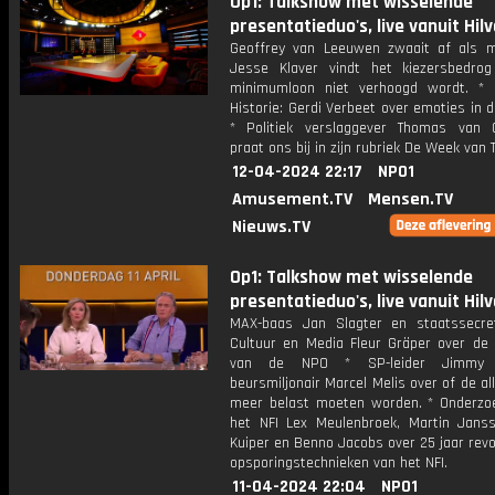
Op1: Talkshow met wisselende
presentatieduo's, live vanuit Hil
Geoffrey van Leeuwen zwaait af als mi
Jesse Klaver vindt het kiezersbedro
minimumloon niet verhoogd wordt. *
Historie: Gerdi Verbeet over emoties in de
* Politiek verslaggever Thomas van 
praat ons bij in zijn rubriek De Week van
12-04-2024 22:17
NPO1
Amusement.TV
Mensen.TV
Nieuws.TV
Op1: Talkshow met wisselende
presentatieduo's, live vanuit Hil
MAX-baas Jan Slagter en staatssecre
Cultuur en Media Fleur Gräper over de
van de NPO * SP-leider Jimmy 
beursmiljonair Marcel Melis over of de all
meer belast moeten worden. * Onderzo
het NFI Lex Meulenbroek, Martin Janss
Kuiper en Benno Jacobs over 25 jaar revo
opsporingstechnieken van het NFI.
11-04-2024 22:04
NPO1