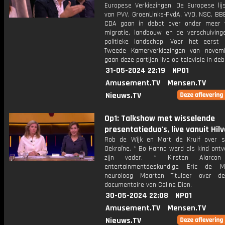
Europese Verkiezingen. De Europese lijs
van PVV, GroenLinks-PvdA, VVD, NSC, BB
CDA gaan in debat over onder meer ve
migratie, landbouw en de verschuiving
politieke landschap. Voor het eerst
Tweede Kamerverkiezingen van novem
gaan deze partijen live op televisie in deb
31-05-2024 22:19
NPO1
Amusement.TV
Mensen.TV
Nieuws.TV
Op1: Talkshow met wisselende
presentatieduo's, live vanuit Hil
Rob de Wijk en Mart de Kruif over 
Oekraïne. * Bo Hanna werd als kind ontv
zijn vader. * Kirsten Alarcon
entertainmentdeskundige Eric de 
neuroloog Maarten Titulaer over d
documentaire van Céline Dion.
30-05-2024 22:08
NPO1
Amusement.TV
Mensen.TV
Nieuws.TV