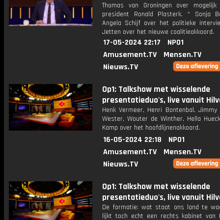
Thomas van Groningen over mogelijk 
president Ronald Plasterk. * Sonja 
Angela Schijf over het politieke interv
Jetten over het nieuwe coalitieakkoord.
17-05-2024 22:17
NPO1
Amusement.TV
Mensen.TV
Nieuws.TV
Op1: Talkshow met wisselende
presentatieduo's, live vanuit Hil
Henk Vermeer, Henri Bontenbal, Jimmy Di
Wester, Wouter de Winther, Hella Huec
Kamp over het hoofdlijnenakkoord.
16-05-2024 22:18
NPO1
Amusement.TV
Mensen.TV
Nieuws.TV
Op1: Talkshow met wisselende
presentatieduo's, live vanuit Hil
De formatie: wat staat ons land te wa
lijkt toch echt een rechts kabinet van 