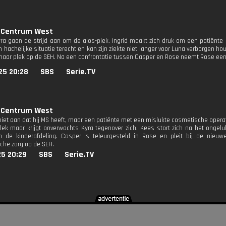
 Centrum West
ra gaan de strijd aan om de aios-plek. Ingrid maakt zich druk om een patiënte d
 hachelijke situatie terecht en kan zijn ziekte niet langer voor Luna verborgen h
 haar plek op de SEH. Na een confrontatie tussen Casper en Rose neemt Rose een b
25 20:28
SBS
Serie.TV
 Centrum West
 niet aan dat hij MS heeft, maar een patiënte met een mislukte cosmetische operat
lek maar krijgt onverwachts Kyra tegenover zich. Kees stort zich na het ongelu
an de kinderafdeling. Casper is teleurgesteld in Rose en pleit bij de nie
sche zorg op de SEH.
25 20:29
SBS
Serie.TV