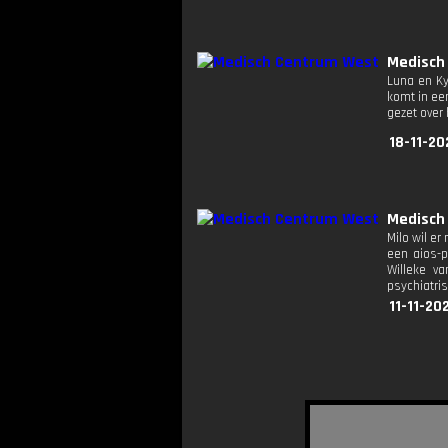
Medisch
Luna en Ky
komt in een
gezet over
18-11-20
Medisch
Milo wil er
een aios-p
Willeke v
psychiatri
11-11-20