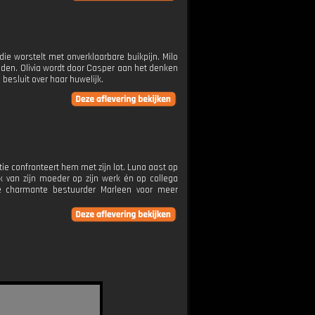
ie worstelt met onverklaarbare buikpijn. Milo
ouden. Olivia wordt door Casper aan het denken
esluit over haar huwelijk.
ie confronteert hem met zijn lot. Luna aast op
k van zijn moeder op zijn werk én op collega
uwe charmante bestuurder Marleen voor meer