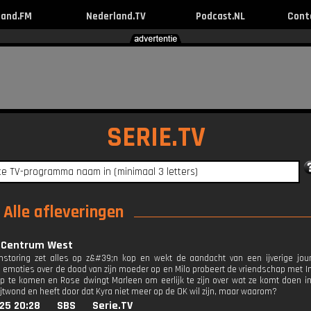
land.FM
Nederland.TV
Podcast.NL
Cont
SERIE.TV
Alle afleveringen
 Centrum West
storing zet alles op z&#39;n kop en wekt de aandacht van een ijverige jour
emoties over de dood van zijn moeder op en Milo probeert de vriendschap met Ing
 te komen en Rose dwingt Marleen om eerlijk te zijn over wat ze komt doen 
jtwond en heeft door dat Kyra niet meer op de OK wil zijn, maar waarom?
25 20:28
SBS
Serie.TV