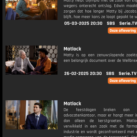
Matty helpt Olympia met de zaak van Eli
wegens onterecht ontslag. Edwin maakt
zorgen dat hoe langer Matty bij Jacob
blijft, hoe meer kans ze loopt gepakt te 
05-03-2025 20:30
SBS
Serie.TV
Matlock
Matty is op een zenuwslopende zoekt
een belangrijk document over de Wellbrex
26-02-2025 20:30
SBS
Serie.TV
Matlock
De feestdagen breken aan 
advocatenkantoor, maar er hangt meer in
dan alleen de kerstgroeten. Matlo
verwikkeld in een zaak met de farma
industrie en wordt geconfronteerd met e