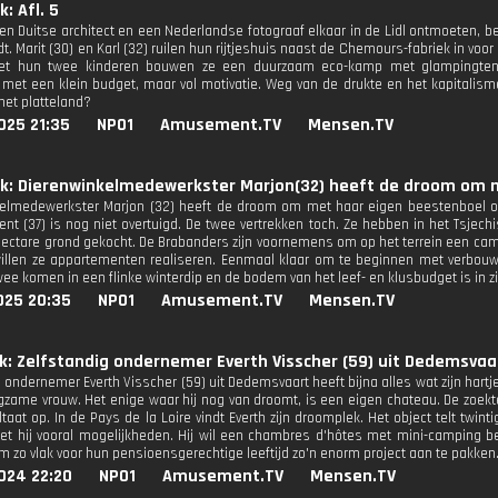
k: Afl. 5
n Duitse architect en een Nederlandse fotograaf elkaar in de Lidl ontmoeten, b
t. Marit (30) en Karl (32) ruilen hun rijtjeshuis naast de Chemours-fabriek in voo
Met hun twee kinderen bouwen ze een duurzaam eco-kamp met glampingtente
 met een klein budget, maar vol motivatie. Weg van de drukte en het kapitalisme,
het platteland?
025 21:35
NPO1
Amusement.TV
Mensen.TV
rek: Dierenwinkelmedewerkster Marjon(32) heeft de droom om 
elmedewerkster Marjon (32) heeft de droom om met haar eigen beestenboel op
cent (37) is nog niet overtuigd. De twee vertrekken toch. Ze hebben in het Tsjec
ectare grond gekocht. De Brabanders zijn voornemens om op het terrein een camp
willen ze appartementen realiseren. Eenmaal klaar om te beginnen met verbouw
ee komen in een flinke winterdip en de bodem van het leef- en klusbudget is in zich
025 20:35
NPO1
Amusement.TV
Mensen.TV
ek: Zelfstandig ondernemer Everth Visscher (59) uit Dedemsvaart
 ondernemer Everth Visscher (59) uit Dedemsvaart heeft bijna alles wat zijn hartje 
gzame vrouw. Het enige waar hij nog van droomt, is een eigen chateau. De zoekte
ltaat op. In de Pays de la Loire vindt Everth zijn droomplek. Het object telt twi
iet hij vooral mogelijkheden. Hij wil een chambres d'hôtes met mini-camping be
m zo vlak voor hun pensioensgerechtige leeftijd zo'n enorm project aan te pakken
024 22:20
NPO1
Amusement.TV
Mensen.TV