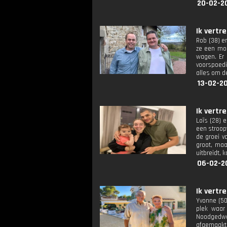
20-02-2
Ik vertr
Rob (38) e
ze een mod
wagen. Er 
voorspoedi
alles om d
13-02-2
Ik vertre
Loïs (28) 
een stroop
de groei v
groot, maa
uitbreidt, 
06-02-2
Ik vertre
Yvonne (50
plek waar
Noodgedwon
afgemaakt, 