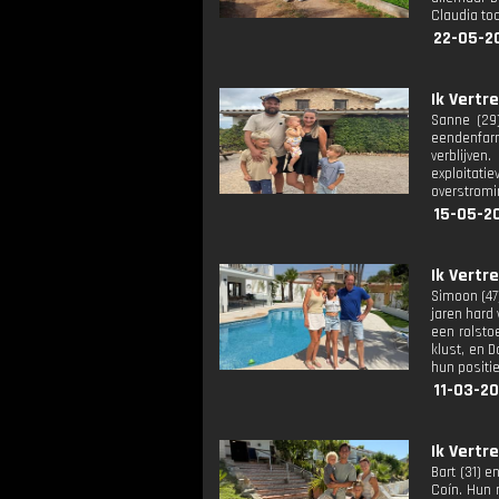
Claudia to
22-05-2
Ik Vertre
Sanne (29)
eendenfarm
verblijven
exploitat
overstromi
15-05-2
Ik Vertre
Simoon (47)
jaren hard
een rolsto
klust, en 
hun positie
11-03-2
Ik Vertre
Bart (31) 
Coín. Hun 