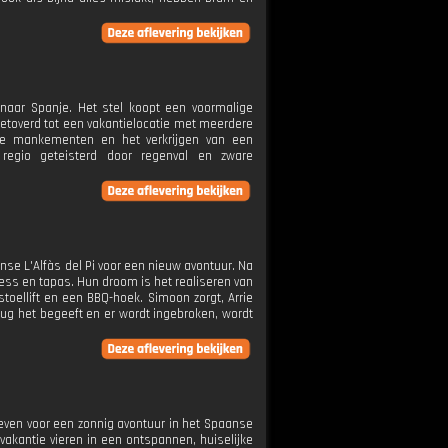
 naar Spanje. Het stel koopt een voormalige
etoverd tot een vakantielocatie met meerdere
sche mankementen en het verkrijgen van een
e regio geteisterd door regenval en zware
nse L'Alfàs del Pi voor een nieuw avontuur. Na
ress en tapas. Hun droom is het realiseren van
stoellift en een BBQ-hoek. Simoon zorgt, Arrie
 rug het begeeft en er wordt ingebroken, wordt
leven voor een zonnig avontuur in het Spaanse
akantie vieren in een ontspannen, huiselijke