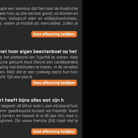
egint een avontuur dat hen naar de Kroatische
r een huis op drie hectare grond, vol dromen en
n, biologisch eten en wildplukworkshops.
 voelen ze Kroatië als menselijker. Zullen ze
met haar eigen beestenboel op het
 het platteland van Tsjechië te wonen. Haar
hische gehucht Nová Olešná een carréboerderij
ing met blokhutten te maken. In de vervallen
en, blijkt dat er een snelweg naast hun huis
t. Tijd voor plan B.
 heeft bijna alles wat zijn h
begeert: vijf blitse auto's, een vrijstaand huis
rm 'goedkoopste kasteel van Frankrijk' levert
ntig kamers en hoewel er al 40 jaar niks mee is
ginnen. Zijn vrouw Frenske (59) staat niet te
.