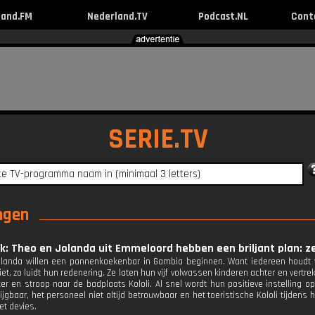
land.FM
Nederland.TV
Podcast.NL
Cont
SERIE.TV
ingen
ek: Theo en Jolanda uit Emmeloord hebben een briljant plan:
olanda willen een pannenkoekenbar in Gambia beginnen. Want iedereen houdt
et, zo luidt hun redenering. Ze laten hun vijf volwassen kinderen achter en vertr
er en stroop naar de badplaats Kololi. Al snel wordt hun positieve instelling 
rijgbaar, het personeel niet altijd betrouwbaar en het toeristische Kololi tijdens
et devies.