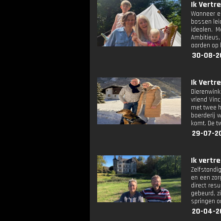
Ik Vertre
Wanneer ee
bossen leid
idealen. 
Ambitieus,
aarden op 
30-08-2
Ik Vert
Dierenwink
vriend Vin
met twee h
boerderij 
komt. De tw
29-07-2
Ik vertr
Zelfstandig
en een zor
direct resu
gebeurd, z
springen o
20-04-2