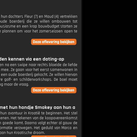
 hun dochters Fleur (7) en Maud (4) vertrekken
ude boerderij die ze willen ombouwen tot
housiasme en een krap bouwbudget starten ze
r de plannen om voor het zomerseizoen open te
leden kennen via een dating-ap
 en na een swipe naar rechts bloeide de liefde
rk mee. Ze gaan voor het eerst samenwonen in
 een oude boerderij gekocht. Ze willen hiervan
e golf- en schilderworkshops. De boel moet
og maar de vraag.
n met hun hondje Smokey aan hun a
n avontuur in Kroatië te beginnen. Het stel
 openen. Het tekenen van de koopovereenkomst
en goede komt. Daarna volgt echter al gauw de
ormatie verzwegen. Het geduld van Marco en
n aan hun Kroatische droom.