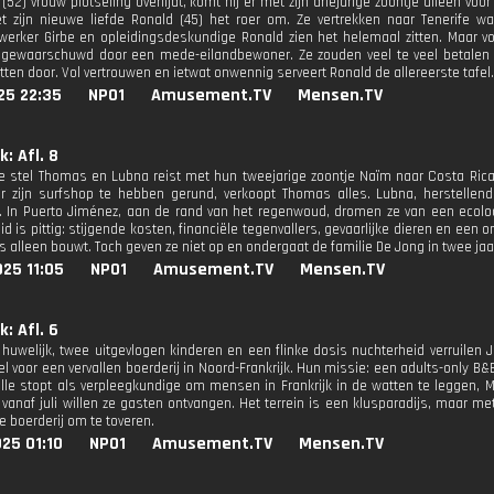
 (52) vrouw plotseling overlijdt, komt hij er met zijn driejarige zoontje alleen voor
zijn nieuwe liefde Ronald (45) het roer om. Ze vertrekken naar Tenerife w
rker Girbe en opleidingsdeskundige Ronald zien het helemaal zitten. Maar v
gewaarschuwd door een mede-eilandbewoner. Ze zouden veel te veel betalen en
ten door. Vol vertrouwen en ietwat onwennig serveert Ronald de allereerste tafel.
25 22:35
NPO1
Amusement.TV
Mensen.TV
k: Afl. 8
 stel Thomas en Lubna reist met hun tweejarige zoontje Naïm naar Costa Ri
ar zijn surfshop te hebben gerund, verkoopt Thomas alles. Lubna, herstellen
 In Puerto Jiménez, aan de rand van het regenwoud, dromen ze van een ecolo
eid is pittig: stijgende kosten, financiële tegenvallers, gevaarlijke dieren en 
s alleen bouwt. Toch geven ze niet op en ondergaat de familie De Jong in twee jaa
25 11:05
NPO1
Amusement.TV
Mensen.TV
k: Afl. 6
 huwelijk, twee uitgevlogen kinderen en een flinke dosis nuchterheid verruilen 
iel voor een vervallen boerderij in Noord-Frankrijk. Hun missie: een adults-only 
lle stopt als verpleegkundige om mensen in Frankrijk in de watten te leggen, Mar
 vanaf juli willen ze gasten ontvangen. Het terrein is een klusparadijs, maar m
e boerderij om te toveren.
25 01:10
NPO1
Amusement.TV
Mensen.TV