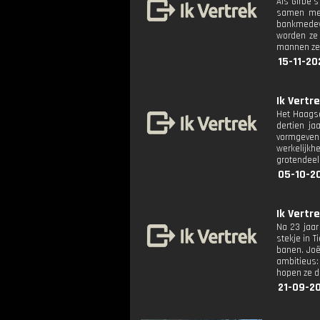
Als Girbe's
samen met 
bankmedewe
worden ze 
mannen zet
15-11-20
Ik Vertre
Het Haagse
dertien ja
vormgeven.
werkelijkh
grotendeel
05-10-20
Ik Vertre
Na 23 jaar
stekje in T
banen. Joë
ambitieus:
hopen ze d
21-09-20