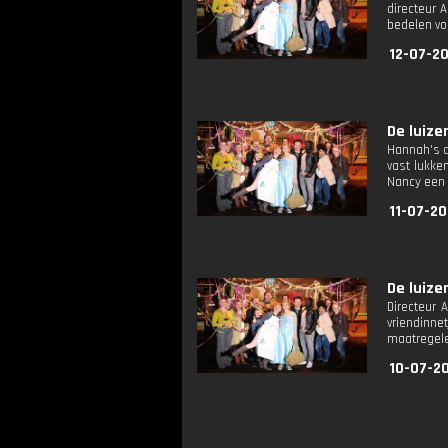
directeur 
bedelen voo
12-07-2
De luize
Hannah's d
vast lukke
Nancy een 
11-07-2
De luize
Directeur 
vriendinne
maatregel
10-07-2