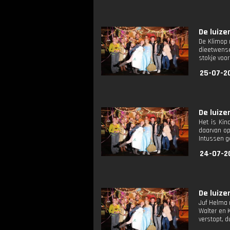
De luize
De Klimop 
dieetwense
stokje voo
25-07-2
De luize
Het is Kin
daarvan op
Intussen g
24-07-2
De luize
Juf Helma 
Walter en 
verstopt, 