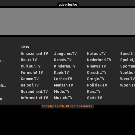
Links
Amusement.TV
Jongeren.TV
Natuur.TV
Speelfi
Beurs.TV
Kennis.TV
Nederland.TV
Spellet
...
Cultuur.TV
Kinderen.TV
Nieuws.TV
Sporten
Formule1.TV
Kook.TV
Onrecht.TV
Voetbal
..
Gamen.TV
Lachen.TV
Oranje.TV
Weer.TV
Geloof.TV
Mensen.TV
Politiek.TV
Woon.T
0...
Gezondheid.TV
Mode.TV
Reis.TV
Informatief.TV
Muziek.TV
Serie.TV
er
Copyright 2026. All rights reserved.