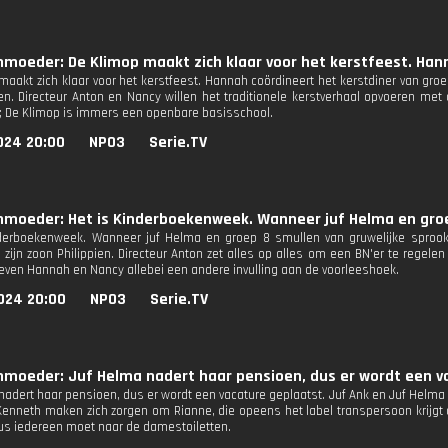
nmoeder: De Klimop maakt zich klaar voor het kerstfeest. Han
maakt zich klaar voor het kerstfeest. Hannah coördineert het kerstdiner van groe
n. Directeur Anton en Nancy willen het traditionele kerstverhaal opvoeren met
r; De Klimop is immers een openbare basisschool.
024 20:00
NPO3
Serie.TV
nmoeder: Het is Kinderboekenweek. Wanneer juf Helma en groe
derboekenweek. Wanneer juf Helma en groep 8 smullen van gruwelijke sprookj
 zijn zoon Philippien. Directeur Anton zet alles op alles om een BN'er te regele
even Hannah en Nancy allebei een andere invulling aan de voorleeshoek.
024 20:00
NPO3
Serie.TV
nmoeder: Juf Helma nadert haar pensioen, dus er wordt een v
nadert haar pensioen, dus er wordt een vacature geplaatst. Juf Ank en Juf Helma z
Kenneth maken zich zorgen om Rianne, die opeens het label transpersoon krijgt
dus iedereen moet naar de damestoiletten.