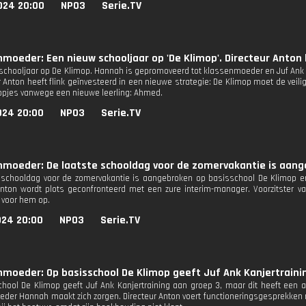
024 20:00
NPO3
Serie.TV
nmoeder: Een nieuw schooljaar op 'De Klimop'. Directeur Anton 
schooljaar op De Klimop. Hannah is gepromoveerd tot klassenmoeder en Juf Ank 
ur Anton heeft flink geïnvesteerd in een nieuwe strategie: De Klimop moet de veil
 nopjes vanwege een nieuwe leerling: Ahmed.
024 20:00
NPO3
Serie.TV
nmoeder: De laatste schooldag voor de zomervakantie is aang
 schooldag voor de zomervakantie is aangebroken op basisschool De Klimop en
Anton wordt plots geconfronteerd met een zure interim-manager. Voorzitster v
voor hem op.
024 20:00
NPO3
Serie.TV
nmoeder: Op basisschool De Klimop geeft Juf Ank Kanjertraini
hool De Klimop geeft Juf Ank Kanjertraining aan groep 3, maar dit heeft een 
eder Hannah maakt zich zorgen. Directeur Anton voert functioneringsgesprekken 