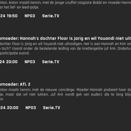
Anton. Anton maakt kennis met de jonge snuffel-stagiaire Bobbi en moeder Hanna
r het lief- en leed-potje.
024 19:50
NPO3
Serie.TV
nmoeder: Hannah's dochter Floor is jarig en wil Youandi niet u
ochter Floor is jarig en wil Youandi niet uitnodigen. Het is aan Hannah en Kim 
n toch? Vooral onder de bezielende leiding van de knettergekke juf Ank. Onder
participatie avond.
024 20:00
NPO3
Serie.TV
nmoeder: Afl. 2
Anton maakt kennis met de nieuwe conciërge. Moeder Hannah probeert haar doc
tje, maar dat wil niet lukken. Juf Ank wordt gek van ouders die te lang b
en.
024 20:00
NPO3
Serie.TV