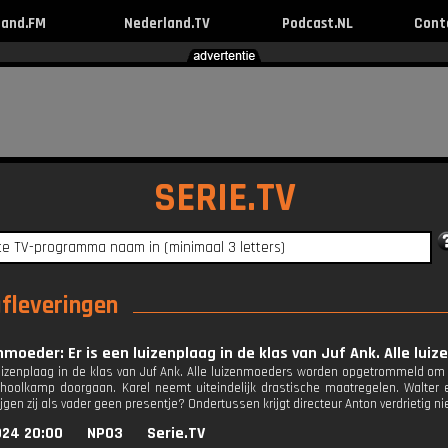
land.FM
Nederland.TV
Podcast.NL
Cont
SERIE.TV
afleveringen
nmoeder: Er is een luizenplaag in de klas van Juf Ank. Alle 
luizenplaag in de klas van Juf Ank. Alle luizenmoeders worden opgetrommeld om te
hoolkamp doorgaan. Karel neemt uiteindelijk drastische maatregelen. Walte
gen zij als vader geen presentje? Ondertussen krijgt directeur Anton verdrietig n
024 20:00
NPO3
Serie.TV