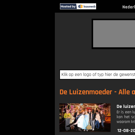
Neder
De Luizenmoeder - Alle 
De luize
Er is een 
kan het sc
waarom krij
12-08-2