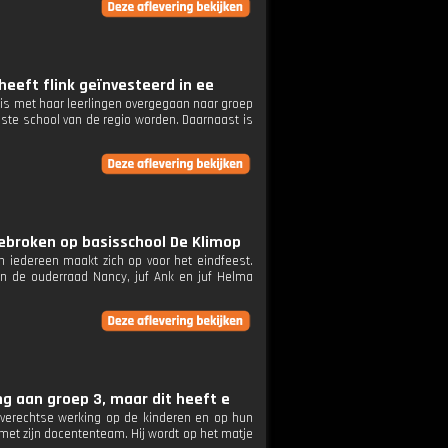
heeft flink geïnvesteerd in ee
is met haar leerlingen overgegaan naar groep
igste school van de regio worden. Daarnaast is
ebroken op basisschool De Klimop
 iedereen maakt zich op voor het eindfeest.
an de ouderraad Nancy, juf Ank en juf Helma
ng aan groep 3, maar dit heeft e
averechtse werking op de kinderen en op hun
met zijn docententeam. Hij wordt op het matje