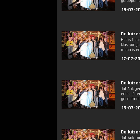
geroepen bi
18-07-2
De luize
Het is 1 ap
klas van j
maan is en 
17-07-2
De luize
Juf Ank ge
eens. Dir
geconfront
15-07-2
De luize
Juf Ank m