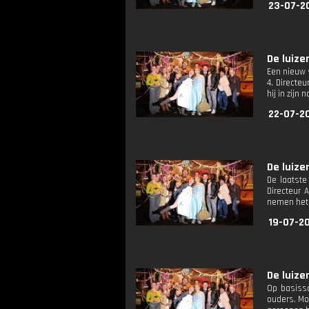
23-07-2
De luize
Een nieuw 
4. Directe
hij in zijn
22-07-2
De luize
De laatste
Directeur 
nemen het 
19-07-2
De luize
Op basissc
ouders. Mo