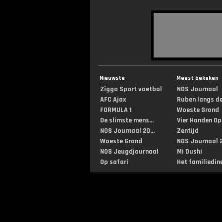
Nieuwste
Meest bekeken
Ziggo Sport voetbal
NOS Journaal
AFC Ajax
Ruben langs de 
FORMULA 1
Woeste Grond
De slimste mens...
Vier Handen Op .
NOS Journaal 20...
Zentijd
Woeste Grond
NOS Journaal 2
NOS Jeugdjournaal
Mi Dushi
Op safari
Het familiedin