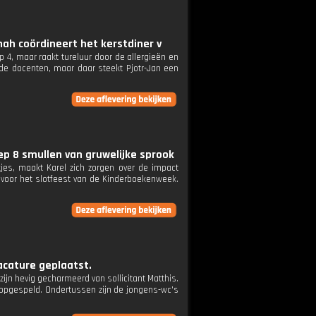
nah coördineert het kerstdiner v
p 4, maar raakt tureluur door de allergieën en
 de docenten, maar daar steekt Pjotr-Jan een
p 8 smullen van gruwelijke sprook
es, maakt Karel zich zorgen over de impact
n voor het slotfeest van de Kinderboekenweek.
acature geplaatst.
ijn hevig gecharmeerd van sollicitant Matthis.
 opgespeld. Ondertussen zijn de jongens-wc's