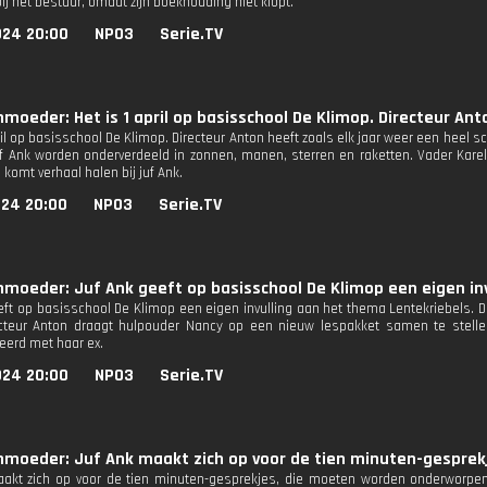
j het bestuur, omdat zijn boekhouding niet klopt.
024 20:00
NPO3
Serie.TV
nmoeder: Het is 1 april op basisschool De Klimop. Directeur Ant
ril op basisschool De Klimop. Directeur Anton heeft zoals elk jaar weer een heel 
uf Ank worden onderverdeeld in zonnen, manen, sterren en raketten. Vader Karel
komt verhaal halen bij juf Ank.
024 20:00
NPO3
Serie.TV
nmoeder: Juf Ank geeft op basisschool De Klimop een eigen in
eft op basisschool De Klimop een eigen invulling aan het thema Lentekriebels. De
ecteur Anton draagt hulpouder Nancy op een nieuw lespakket samen te stell
eerd met haar ex.
024 20:00
NPO3
Serie.TV
nmoeder: Juf Ank maakt zich op voor de tien minuten-gesprek
aakt zich op voor de tien minuten-gesprekjes, die moeten worden onderworp