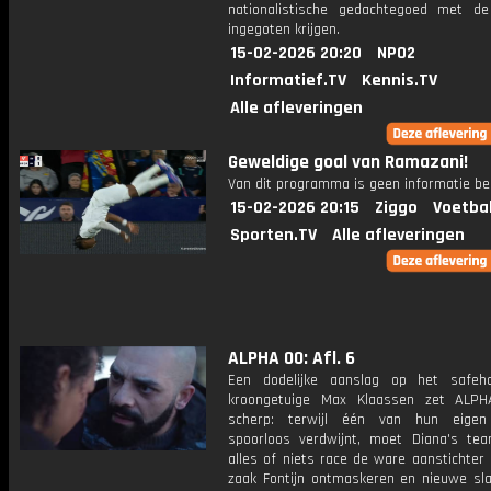
nationalistische gedachtegoed met de
ingegoten krijgen.
15-02-2026 20:20
NPO2
Informatief.TV
Kennis.TV
Alle afleveringen
Geweldige goal van Ramazani!
Van dit programma is geen informatie be
15-02-2026 20:15
Ziggo
Voetba
Sporten.TV
Alle afleveringen
ALPHA 00: Afl. 6
Een dodelijke aanslag op het safeh
kroongetuige Max Klaassen zet ALP
scherp: terwijl één van hun eige
spoorloos verdwijnt, moet Diana's te
alles of niets race de ware aanstichter
zaak Fontijn ontmaskeren en nieuwe sla