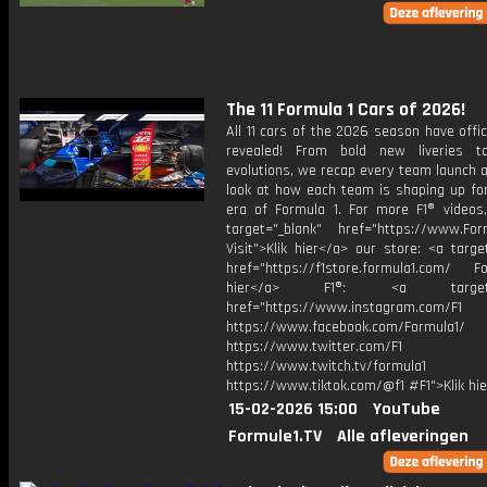
The 11 Formula 1 Cars of 2026!
All 11 cars of the 2026 season have offic
revealed! From bold new liveries t
evolutions, we recap every team launch 
look at how each team is shaping up fo
era of Formula 1. For more F1® videos, 
target="_blank" href="https://www.For
Visit">Klik hier</a> our store: <a targe
href="https://f1store.formula1.com/ Fol
hier</a> F1®: <a target="_
href="https://www.instagram.com/F1
https://www.facebook.com/Formula1/
https://www.twitter.com/F1
https://www.twitch.tv/formula1
https://www.tiktok.com/@f1 #F1">Klik hi
15-02-2026 15:00
YouTube
Formule1.TV
Alle afleveringen