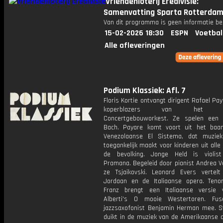
Vriendenloterij Eredivisie:
Samenvatting Sparta Rotterdam 
Van dit programma is geen informatie be
15-02-2026 18:30
ESPN
Voetbal
Alle afleveringen
Podium Klassiek: Afl. 7
Floris Kortie ontvangt dirigent Rafael Pa
koperblazers van het Koni
Concertgebouworkest. Ze spelen een
Bach. Payare komt voort uit het baa
Venezolaanse El Sistema, dat muziek
toegankelijk maakt voor kinderen uit alle
de bevolking. Jonge Held is violis
Pramana. Begeleid door pianist Andrea V
ze Tsjaikovski. Leonard Evers vertel
Jordaan en de Italiaanse opera. Teno
Franz brengt een Italiaanse versie 
Alberti's O mooie Westertoren. Fu
jazzsaxofonist Benjamin Herman mee. S
duikt in de muziek van de Amerikaanse 