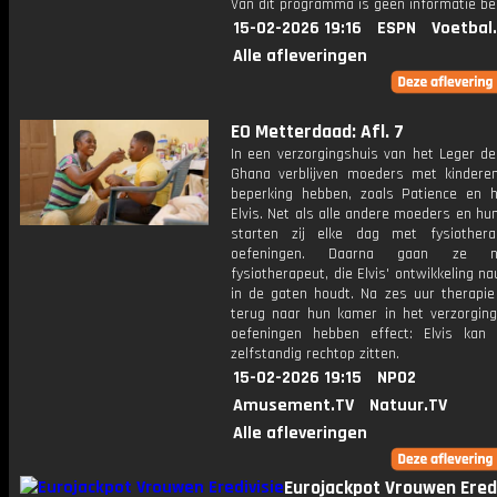
Van dit programma is geen informatie be
15-02-2026 19:16
ESPN
Voetbal
Alle afleveringen
EO Metterdaad: Afl. 7
In een verzorgingshuis van het Leger de
Ghana verblijven moeders met kindere
beperking hebben, zoals Patience en 
Elvis. Net als alle andere moeders en hu
starten zij elke dag met fysiothera
oefeningen. Daarna gaan ze 
fysiotherapeut, die Elvis' ontwikkeling n
in de gaten houdt. Na zes uur therapie
terug naar hun kamer in het verzorging
oefeningen hebben effect: Elvis kan 
zelfstandig rechtop zitten.
15-02-2026 19:15
NPO2
Amusement.TV
Natuur.TV
Alle afleveringen
Eurojackpot Vrouwen Eredi