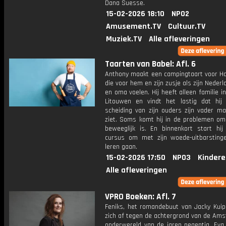
Dana Suesse.
15-02-2026 18:10
NPO2
Amusement.TV
Cultuur.TV
Muziek.TV
Alle afleveringen
Taarten van Babel: Afl. 6
Anthony maakt een campingtaart voor Ha
die voor hem en zijn zusje als zijn Neder
en oma voelen. Hij heeft alleen familie i
Litouwen en vindt het lastig dat hij
scheiding van zijn ouders zijn vader ma
ziet. Soms komt hij in de problemen omd
beweeglijk is. En binnenkort start hi
cursus om met zijn woede-uitbarstin
leren gaan.
15-02-2026 17:50
NPO3
Kindere
Alle afleveringen
VPRO Boeken: Afl. 7
Feniks, het romandebuut van Jacky Kuipe
zich af tegen de achtergrond van de Am
onderwereld van de jaren negentig. Eva 