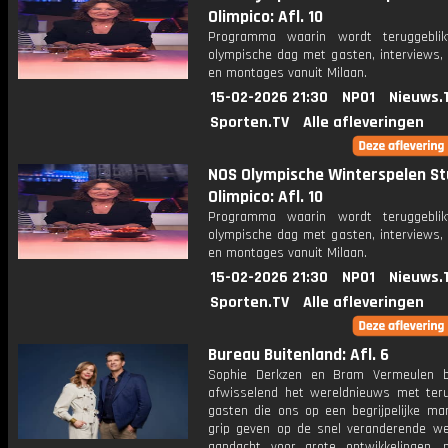
Olimpico: Afl. 10
Programma waarin wordt teruggebli
olympische dag met gasten, interviews, 
en montages vanuit Milaan.
15-02-2026 21:30
NPO1
Nieuws.
Sporten.TV
Alle afleveringen
NOS Olympische Winterspelen St
Olimpico: Afl. 10
Programma waarin wordt teruggebli
olympische dag met gasten, interviews, 
en montages vanuit Milaan.
15-02-2026 21:30
NPO1
Nieuws.
Sporten.TV
Alle afleveringen
Bureau Buitenland: Afl. 6
Sophie Derkzen en Bram Vermeulen b
afwisselend het wereldnieuws met ter
gasten die ons op een begrijpelijke ma
grip geven op de snel veranderende we
aandacht voor grote ontwikkelingen,