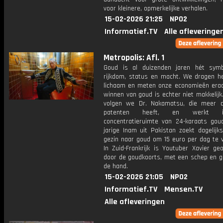
voor kleinere, opmerkelijke verhalen.
15-02-2026 21:25
NPO2
Informatief.TV
Alle afleveringe
Metropolis: Afl. 1
Goud is al duizenden jaren hét sym
rijkdom, status en macht. We dragen h
lichaam en meten onze economieën eraa
winnen van goud is echter niet makkelijk
volgen we Dr. Nakamatsu, die meer 
patenten heeft, en werkt 
concentratieruimte van 24-karaats gou
jarige Inam uit Pakistan zoekt dagelijk
gezin naar goud om 15 euro per dag te v
In Zuid-Frankrijk is Youtuber Xavier ge
door de goudkoorts, met een schep en g
de hand.
15-02-2026 21:05
NPO2
Informatief.TV
Mensen.TV
Alle afleveringen