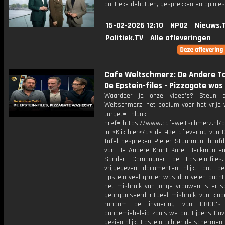
politieke debatten, gesprekken en opinies
15-02-2026 12:10
NPO2
Nieuws.
Politiek.TV
Alle afleveringen
Cafe Weltschmerz: De Andere Ta
De Epstein-files - Pizzagate was
Waardeer je onze video's? Steun 
Weltschmerz, het podium voor het vrije 
target="_blank"
href="https://www.cafeweltschmerz.nl/
In">Klik hier</a> de 93e aflevering van
Tafel bespreken Pieter Stuurman, hoofd
van De Andere Krant Karel Beckman en
Sander Compagner de Epstein-files
vrijgegeven documenten blijkt dat d
Epstein veel groter was dan velen dacht
het misbruik van jonge vrouwen is er s
georganiseerd ritueel misbruik van kind
rondom de invoering van CBDC's
pandemiebeleid zoals we dat tijdens Cov
gezien blijkt Epstein achter de schermen