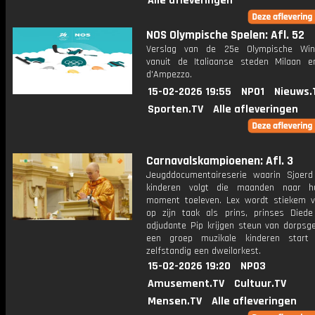
Alle afleveringen
NOS Olympische Spelen: Afl. 52
Verslag van de 25e Olympische Wint
vanuit de Italiaanse steden Milaan e
d'Ampezzo.
15-02-2026 19:55
NPO1
Nieuws.
Sporten.TV
Alle afleveringen
Carnavalskampioenen: Afl. 3
Jeugddocumentaireserie waarin Sjoer
kinderen volgt die maanden naar h
moment toeleven. Lex wordt stiekem v
op zijn taak als prins, prinses Died
adjudante Pip krijgen steun van dorpsg
een groep muzikale kinderen start 
zelfstandig een dweilorkest.
15-02-2026 19:20
NPO3
Amusement.TV
Cultuur.TV
Mensen.TV
Alle afleveringen