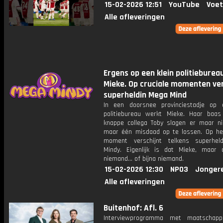
15-02-2026 12:51
YouTube
Voet
Alle afleveringen
Ergens op een klein politieburea
Mieke. Op cruciale momenten ver
superheldin Mega Mind
In een doorsnee provinciestadje op 
politiebureau werkt Mieke. Haar baa
knappe collega Toby slagen er maar ni
maar één misdaad op te lossen. Op het
moment verschijnt telkens superhel
Mindy. Eigenlijk is dat Mieke, maar
niemand... of bijna niemand.
15-02-2026 12:30
NPO3
Jonger
Alle afleveringen
Buitenhof: Afl. 6
Interviewprogramma met maatschappe