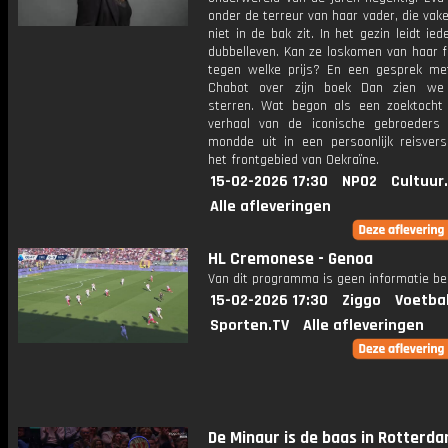
onder de terreur van haar vader, die vak
niet in de bak zit. In het gezin leidt ie
dubbelleven. Kan ze loskomen van haar f
tegen welke prijs? En een gesprek me
Chabot over zijn boek Dan zien we 
sterren. Wat begon als een zoektocht
verhaal van de iconische gebroeders K
mondde uit in een persoonlijk reisvers
het frontgebied van Oekraïne.
15-02-2026 17:30
NPO2
Cultuur
Alle afleveringen
HL Cremonese - Genoa
Van dit programma is geen informatie be
15-02-2026 17:30
Ziggo
Voetba
Sporten.TV
Alle afleveringen
De Minaur is de baas in Rotterd