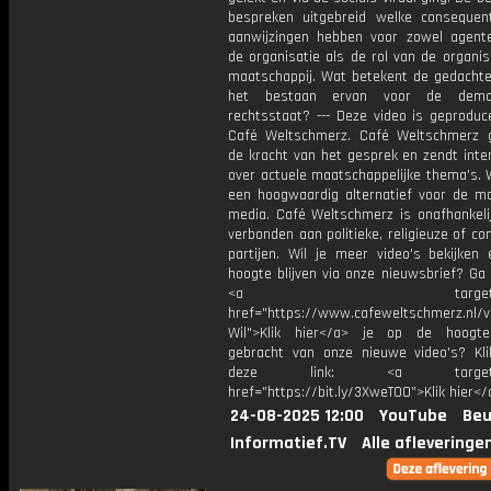
bespreken uitgebreid welke consequen
aanwijzingen hebben voor zowel agent
de organisatie als de rol van de organis
maatschappij. Wat betekent de gedachtep
het bestaan ervan voor de democ
rechtsstaat? --- Deze video is geproduc
Café Weltschmerz. Café Weltschmerz g
de kracht van het gesprek en zendt inte
over actuele maatschappelijke thema's. 
een hoogwaardig alternatief voor de m
media. Café Weltschmerz is onafhankelij
verbonden aan politieke, religieuze of c
partijen. Wil je meer video's bekijken
hoogte blijven via onze nieuwsbrief? Ga
<a target="_bl
href="https://www.cafeweltschmerz.nl/v
Wil">Klik hier</a> je op de hoogt
gebracht van onze nieuwe video's? Kl
deze link: <a target="_
href="https://bit.ly/3XweTO0">Klik hier</
24-08-2025 12:00
YouTube
Beu
Informatief.TV
Alle afleveringe