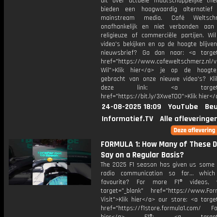
uit over actuele maatschappelijke the
bieden een hoogwaardig alternatief
mainstream media. Café Weltsch
onafhankelijk en niet verbonden aan p
religieuze of commerciële partijen. Wi
video's bekijken en op de hoogte blijve
nieuwsbrief? Ga dan naar: <a target
href="https://www.cafeweltschmerz.nl/v
Wil">Klik hier</a> je op de hoogt
gebracht van onze nieuwe video's? Kl
deze link: <a target="_
href="https://bit.ly/3XweTO0">Klik hier</
24-08-2025 18:09
YouTube
Beu
Informatief.TV
Alle afleveringe
FORMULA 1: How Many of These D
Say on a Regular Basis?
The 2025 F1 season has given us some i
radio communication so far... whic
favourite? For more F1® videos, v
target="_blank" href="https://www.For
Visit">Klik hier</a> our store: <a targe
href="https://f1store.formula1.com/ Fol