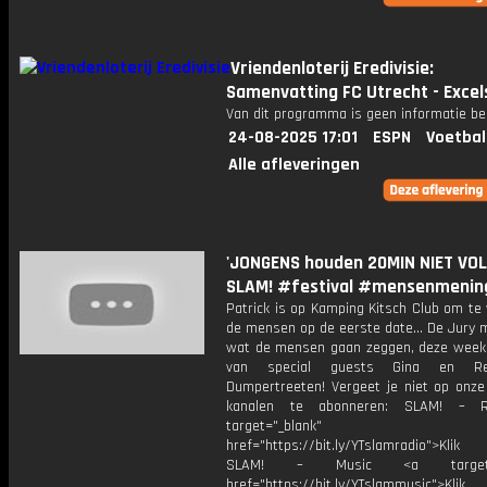
Vriendenloterij Eredivisie:
Samenvatting FC Utrecht - Excel
Van dit programma is geen informatie be
24-08-2025 17:01
ESPN
Voetbal
Alle afleveringen
'JONGENS houden 20MIN NIET VOL!
SLAM! #festival #mensenmenin
Patrick is op Kamping Kitsch Club om te
de mensen op de eerste date... De Jury 
wat de mensen gaan zeggen, deze week
van special guests Gina en R
Dumpertreeten! Vergeet je niet op onze
kanalen te abonneren: SLAM! – 
target="_blank"
href="https://bit.ly/YTslamradio">Klik
SLAM! – Music <a target="_
href="https://bit.ly/YTslammusic">Klik