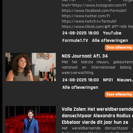
hier</a> F1®: <a target="_
href="https://www.instagram.com/F1
https://www.facebook.com/Formula1/
https://www.twitter.com/F1
https://www.twitch.tv/formula1
https://www.tiktok.com/@f1 #F1">Klik hi
24-08-2025 18:00
YouTube
Formule1.TV
Alle afleveringen
NOS Journaal: Afl. 34
Met het laatste nieuws, gebeurteni
nationaal en internationaal bela
weersverwachting.
24-08-2025 18:00
NPO1
Nieuws
Alle afleveringen
Volle Zalen: Het wereldberoemd
dansechtpaar Alexandra Radius 
Ebbelaar vierde dit jaar hun ze
Het wereldberoemde dansechtpaar A