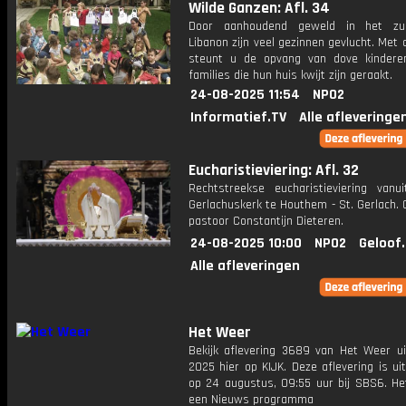
Wilde Ganzen: Afl. 34
Door aanhoudend geweld in het zu
Libanon zijn veel gezinnen gevlucht. Met d
steunt u de opvang van dove kinder
families die hun huis kwijt zijn geraakt.
24-08-2025 11:54
NPO2
Informatief.TV
Alle afleveringe
Eucharistieviering: Afl. 32
Rechtstreekse eucharistieviering vanu
Gerlachuskerk te Houthem - St. Gerlach. 
pastoor Constantijn Dieteren.
24-08-2025 10:00
NPO2
Geloof
Alle afleveringen
Het Weer
Bekijk aflevering 3689 van Het Weer ui
2025 hier op KIJK. Deze aflevering is u
op 24 augustus, 09:55 uur bij SBS6. He
een Nieuws programma