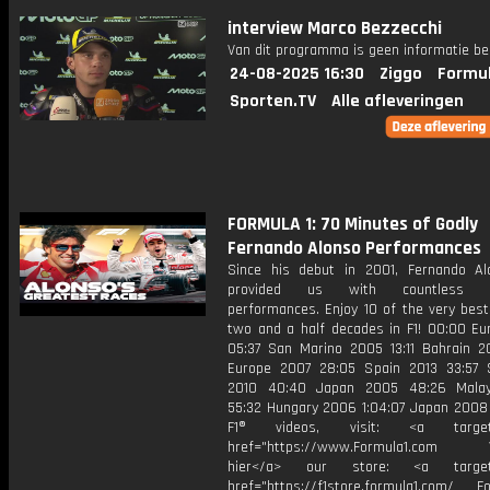
interview Marco Bezzecchi
Van dit programma is geen informatie be
24-08-2025 16:30
Ziggo
Formul
Sporten.TV
Alle afleveringen
FORMULA 1: 70 Minutes of Godly
Fernando Alonso Performances
Since his debut in 2001, Fernando A
provided us with countless inc
performances. Enjoy 10 of the very best
two and a half decades in F1! 00:00 Eu
05:37 San Marino 2005 13:11 Bahrain 2
Europe 2007 28:05 Spain 2013 33:57 
2010 40:40 Japan 2005 48:26 Malay
55:32 Hungary 2006 1:04:07 Japan 2008
F1® videos, visit: <a target="
href="https://www.Formula1.com Vis
hier</a> our store: <a target=
href="https://f1store.formula1.com/ Fol