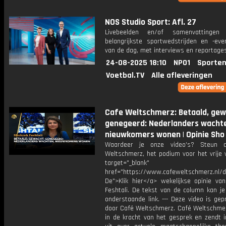
NOS Studio Sport: Afl. 27
Livebeelden en/of samenvattinge
belangrijkste sportwedstrijden en -ev
van de dag, met interviews en reportages
24-08-2025 18:10
NPO1
Sporten
Voetbal.TV
Alle afleveringen
Cafe Weltschmerz: Betaald, gew
genegeerd: Nederlanders wacht
nieuwkomers wonen | Opinie Sho
Waardeer je onze video's? Steun 
Weltschmerz, het podium voor het vrije 
target="_blank"
href="https://www.cafeweltschmerz.nl/
De">Klik hier</a> wekelijkse opinie va
Feshtali. De tekst van de column kan je
onderstaande link. --- Deze video is ge
door Café Weltschmerz. Café Weltschmer
in de kracht van het gesprek en zendt i