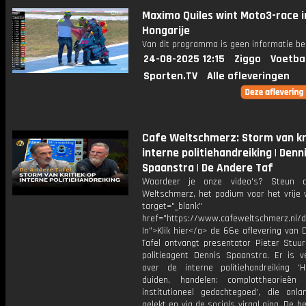
Maximo Quiles wint Moto3-race i
Hongarije
Van dit programma is geen informatie be
24-08-2025 12:15
Ziggo
Voetba
Sporten.TV
Alle afleveringen
Cafe Weltschmerz: Storm van kr
interne politiehandreiking | Denn
Spaanstra | De Andere Taf
Waardeer je onze video's? Steun 
Weltschmerz, het podium voor het vrije 
target="_blank"
href="https://www.cafeweltschmerz.nl/
In">Klik hier</a> de 66e aflevering van
Tafel ontvangt presentator Pieter Stuu
politieagent Dennis Spaanstra. Er is v
over de interne politiehandreiking ‘H
duiden, handelen: complottheorieën
institutioneel gedachtegoed’, die onl
gelekt en via de socials viraal ging. De b