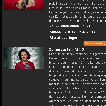
plek in Het MAX Orkest. Lukt het ze o
Luttikhuis, Francis van Broekhuizen en 
te overtuigen dat ze dat stoeltje verdie
van Duin staat ze bij en luistert naar d
die alle 50-plussers met zich meebrengen
24-08-2025 20:25
NPO1
Amusement.TV
Muziek.TV
Alle afleveringen
Zomergasten: Afl. 5
Griet Op de Beeck interviewt burgemees
Halsema over haar ideale televisieavond
blikt breder terug én kijkt voorui
leiderschapsidealen die haar gevormd h
discussies over democratie en op schoo
hoopt kijkers zachtheid en nieuwsgieri
te geven; naar mensen, naar verschillen
mooi is in de wereld. Halsema was polit
van GroenLinks, schreef boeken en was 
hoogleraar Politiek in de 21e eeuw. In 20
de eerste vrouwelijke burgemee
Amsterdam. Ze valt op door haar uit
stijl van besturen en haar principiële v