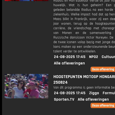
Radius en Han Ebbelaar vierde dit jaar hu
huwelijk. Wat is hun geheim? Een p
geleden belandde Radius na een harde v
ziekenhuis. Welke impact had dat op hen
Maas blikt in Frankrijk, waar zij een de
jaar wonen, terug op de hoogtepunte
carrière, de vriendschap met choreog
van Manen en de samenwerking 
Russische dansicoon Victor Nureyev. De k
de twee iconen volop bezig met jonge da
kans maken op een ondersteunende beu
talent verder te ontwikkelen.
24-08-2025 17:45
NPO2
Cultuur
Alle afleveringen
HOOGTEPUNTEN MOTOGP HONGAR
250824
Van dit programma is geen informatie be
24-08-2025 17:45
Ziggo
Formul
Sporten.TV
Alle afleveringen