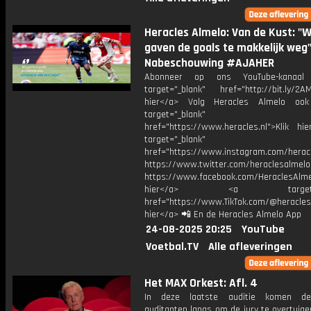
Heracles Almelo: Van de Kust: "
gaven de goals te makkelijk weg"
Nabeschouwing #AJAHER
Abonneer op ons YouTube-kanaal
target="_blank" href="http://bit.ly/2AM
hier</a> Volg Heracles Almelo oo
target="_blank"
href="https://www.heracles.nl">Klik hi
target="_blank"
href="https://www.instagram.com/herac
https://www.twitter.com/heraclesalmelo
https://www.facebook.com/HeraclesAlmel
hier</a> <a target="_
href="https://www.TikTok.com/@heracles
hier</a> 📲 En de Heracles Almelo App
24-08-2025 20:25
YouTube
Voetbal.TV
Alle afleveringen
Het MAX Orkest: Afl. 4
In deze laatste auditie komen de
auditanten langs om de jury te overtuig