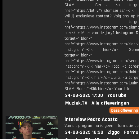
SLAM! – Series <a target="
href="https://bit.ly/YTslamseries">Klik
Wil jij exclusieve content? Volg ons op 
<a target="_bl
href="https://www.instagram.com/slamoff
hier</a> Meer van de jury? Instagram Ri
target="_blank"
href="https://www.instagram.com/ries.v
Instagram">Klik hier</a> Se
target="_blank"
href="https://www.instagram.com/senna
Instagram">Klik hier</a> Toto: <a targe
href="https://www.instagram.com/dokte
Instagram">Klik hier</a> Julia: <a targe
href="https://www.instagram.com/juulm
SLAM! Boost">Klik hier</a> Your Life
24-08-2025 17:00
YouTube
Muziek.TV
Alle afleveringen
interview Pedro Acosta
Van dit programma is geen informatie be
24-08-2025 16:30
Ziggo
Formul