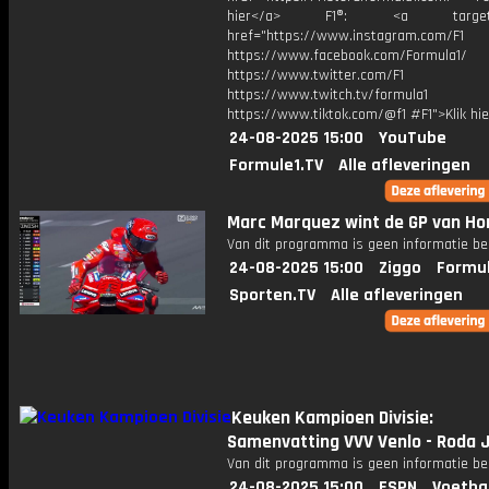
hier</a> F1®: <a target="_
href="https://www.instagram.com/F1
https://www.facebook.com/Formula1/
https://www.twitter.com/F1
https://www.twitch.tv/formula1
https://www.tiktok.com/@f1 #F1">Klik hi
24-08-2025 15:00
YouTube
Formule1.TV
Alle afleveringen
Marc Marquez wint de GP van Ho
Van dit programma is geen informatie be
24-08-2025 15:00
Ziggo
Formul
Sporten.TV
Alle afleveringen
Keuken Kampioen Divisie:
Samenvatting VVV Venlo - Roda 
Van dit programma is geen informatie be
24-08-2025 15:00
ESPN
Voetba