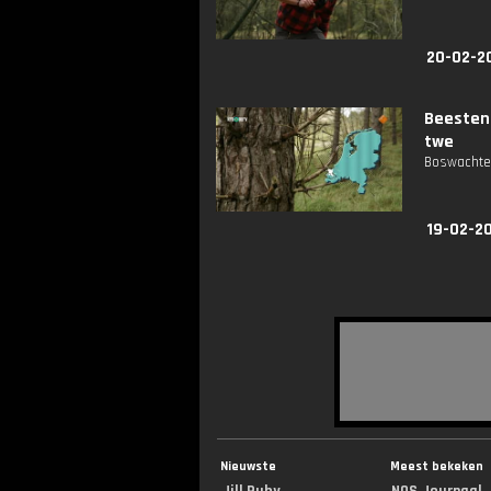
20-02-2
Beesten
twe
Boswachter
19-02-2
Nieuwste
Meest bekeken