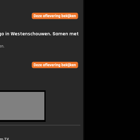
ngo in Westenschouwen. Samen met
en.
lm.TV