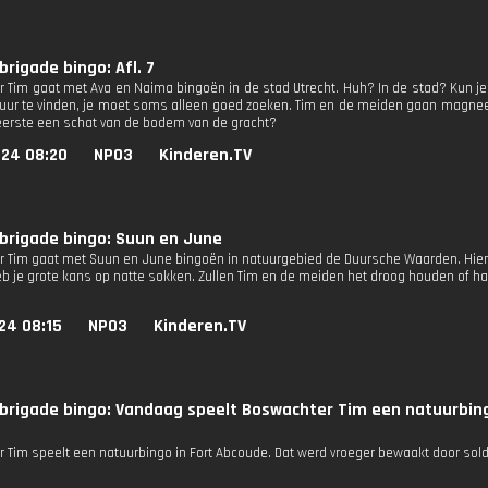
rigade bingo: Afl. 7
 Tim gaat met Ava en Naima bingoën in de stad Utrecht. Huh? In de stad? Kun je
tuur te vinden, je moet soms alleen goed zoeken. Tim en de meiden gaan magneet
s eerste een schat van de bodem van de gracht?
024 08:20
NPO3
Kinderen.TV
brigade bingo: Suun en June
 Tim gaat met Suun en June bingoën in natuurgebied de Duursche Waarden. Hier doe
eb je grote kans op natte sokken. Zullen Tim en de meiden het droog houden of ha
24 08:15
NPO3
Kinderen.TV
brigade bingo: Vandaag speelt Boswachter Tim een natuurbing
 Tim speelt een natuurbingo in Fort Abcoude. Dat werd vroeger bewaakt door sol