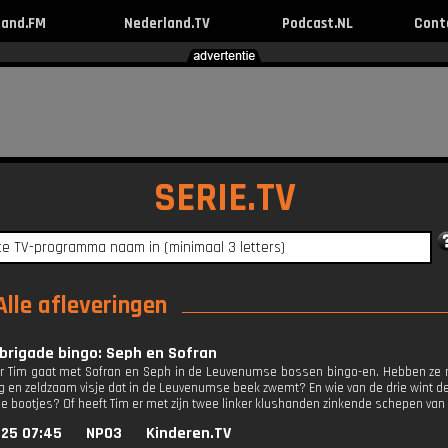
land.FM
Nederland.TV
Podcast.NL
Cont
SERIE.TV
lle afleveringen
brigade bingo: Seph en Sofran
 Tim gaat met Sofran en Seph in de Leuvenumse bossen bingo-en. Hebben ze n
g en zeldzaam visje dat in de Leuvenumse beek zwemt? En wie van de drie wint d
e bootjes? Of heeft Tim er met zijn twee linker klushanden zinkende schepen va
025 07:45
NPO3
Kinderen.TV