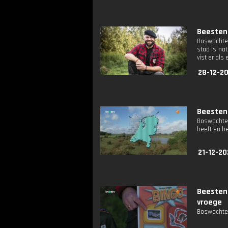
Beestenb
Boswachter
stad is na
vist er al
28-12-2
Beesten
Boswachter
heeft en h
21-12-20
Beesten
vroege
Boswachter