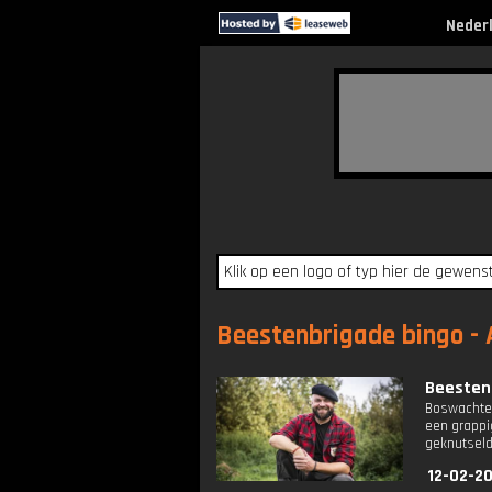
Neder
Beestenbrigade bingo - A
Beesten
Boswachter
een grappi
geknutseld
12-02-2