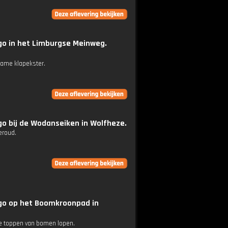
go in het Limburgse Meinweg.
zame klapekster.
o bij de Wodanseiken in Wolfheze.
eroud.
go op het Boomkroonpad in
de toppen van bomen lopen.