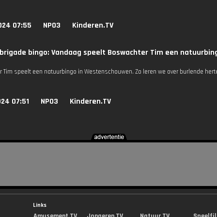
024 07:55
NPO3
Kinderen.TV
brigade bingo: Vandaag speelt Boswachter Tim een natuurbi
 Tim speelt een natuurbingo in Westenschouwen. Zo leren we over burlende hert
024 07:51
NPO3
Kinderen.TV
Links
Amusement.TV
Jongeren.TV
Natuur.TV
Speelfi