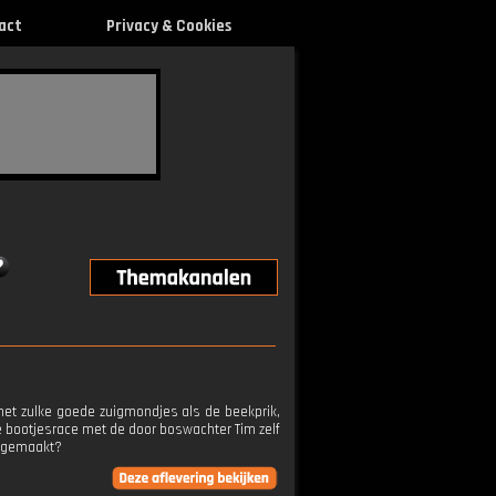
act
Privacy & Cookies
et zulke goede zuigmondjes als de beekprik,
e bootjesrace met de door boswachter Tim zelf
n gemaakt?