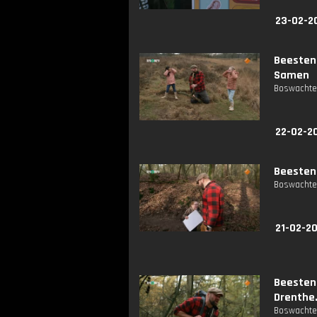
23-02-2
Beesten
Samen
Boswachter
22-02-2
Beesten
Boswachter
21-02-2
Beesten
Drenthe
Boswachter