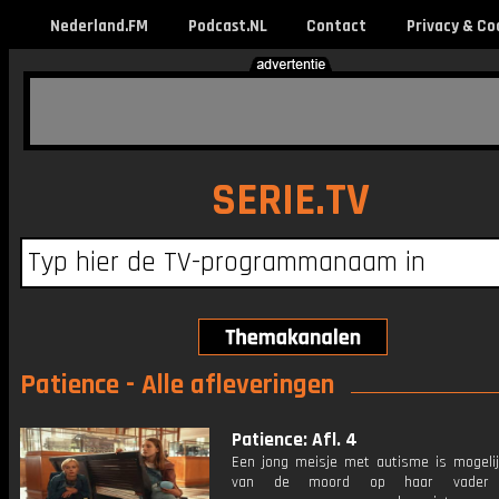
Nederland.FM
Podcast.NL
Contact
Privacy & Co
SERIE.TV
Patience - Alle afleveringen
Patience: Afl. 4
Een jong meisje met autisme is mogelij
van de moord op haar vader